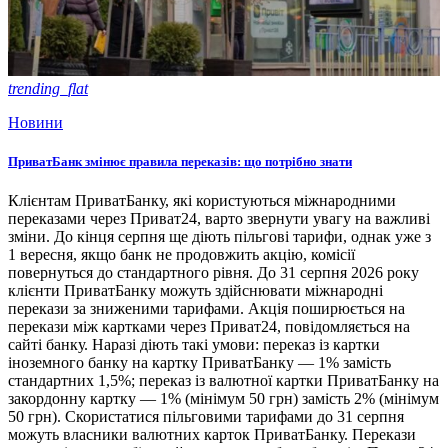
trending_flat
Новини
ПриватБанк змінює правила переказів: що потрібно знати
Клієнтам ПриватБанку, які користуються міжнародними
переказами через Приват24, варто звернути увагу на важливі
зміни. До кінця серпня ще діють пільгові тарифи, однак уже з
1 вересня, якщо банк не продовжить акцію, комісії
повернуться до стандартного рівня. До 31 серпня 2026 року
клієнти ПриватБанку можуть здійснювати міжнародні
перекази за зниженими тарифами. Акція поширюється на
перекази між картками через Приват24, повідомляється на
сайті банку. Наразі діють такі умови: переказ із картки
іноземного банку на картку ПриватБанку — 1% замість
стандартних 1,5%; переказ із валютної картки ПриватБанку на
закордонну картку — 1% (мінімум 50 грн) замість 2% (мінімум
50 грн). Скористатися пільговими тарифами до 31 серпня
можуть власники валютних карток ПриватБанку. Перекази