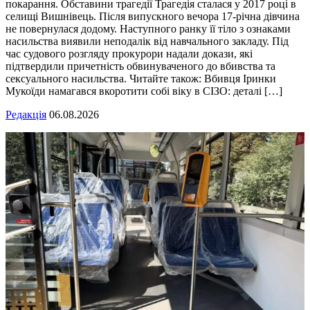
покарання. Обставини трагедії Трагедія сталася у 2017 році в
селищі Вишнівець. Після випускного вечора 17-річна дівчина
не повернулася додому. Наступного ранку її тіло з ознаками
насильства виявили неподалік від навчального закладу. Під
час судового розгляду прокурори надали докази, які
підтвердили причетність обвинуваченого до вбивства та
сексуального насильства. Читайте також: Вбивця Іринки
Мукоїди намагався вкоротити собі віку в СІЗО: деталі […]
Редакція
06.08.2026