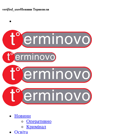
verified_user
Новини Тернополя
Новини
Оперативно
Кримінал
Освіта