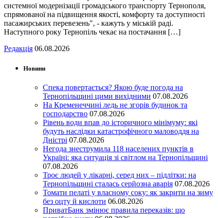
системної модернізації громадського транспорту Тернополя,
спрямованої на підвищення якості, комфорту та доступності
пасажирських перевезень", - кажуть у міській раді.
Наступного року Тернопіль чекає на постачання […]
Редакція
06.08.2026
Новини
Спека повертається? Якою буде погода на
Тернопільщині цими вихідними
07.08.2026
На Кременеччині ледь не згорів будинок та
господарство
07.08.2026
Рівень води впав до історичного мінімуму: які
будуть наслідки катастрофічного маловоддя на
Дністрі
07.08.2026
Негода знеструмила 118 населених пунктів в
Україні: яка ситуація зі світлом на Тернопільщині
07.08.2026
Троє людей у лікарні, серед них – підлітки: на
Тернопільщині сталась серйозна аварія
07.08.2026
Томати пелаті у власному соку: як закрити на зиму
без оцту й кислоти
06.08.2026
ПриватБанк змінює правила переказів: що