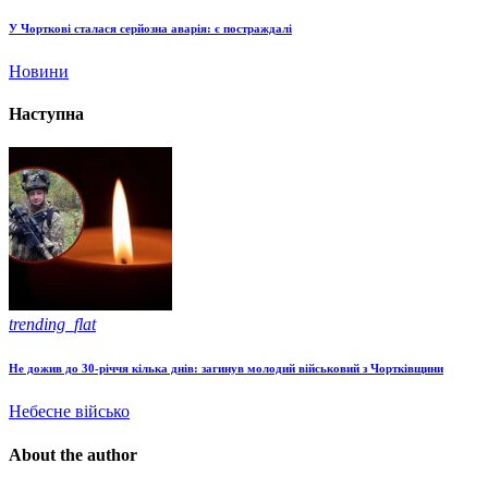
У Чорткові сталася серйозна аварія: є постраждалі
Новини
Наступна
trending_flat
Не дожив до 30-річчя кілька днів: загинув молодий військовий з Чортківщини
Небесне військо
About the author