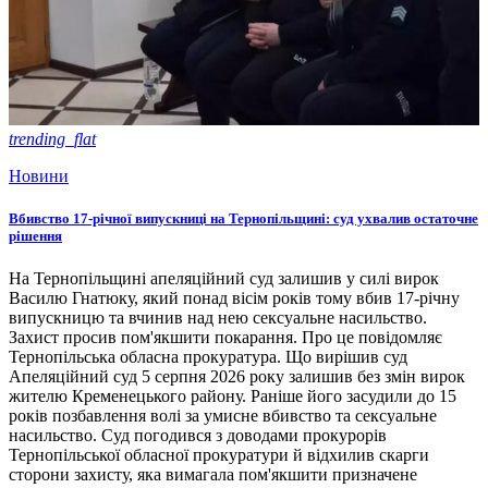
trending_flat
Новини
Вбивство 17-річної випускниці на Тернопільщині: суд ухвалив остаточне
рішення
На Тернопільщині апеляційний суд залишив у силі вирок
Василю Гнатюку, який понад вісім років тому вбив 17-річну
випускницю та вчинив над нею сексуальне насильство.
Захист просив пом'якшити покарання. Про це повідомляє
Тернопільська обласна прокуратура. Що вирішив суд
Апеляційний суд 5 серпня 2026 року залишив без змін вирок
жителю Кременецького району. Раніше його засудили до 15
років позбавлення волі за умисне вбивство та сексуальне
насильство. Суд погодився з доводами прокурорів
Тернопільської обласної прокуратури й відхилив скарги
сторони захисту, яка вимагала пом'якшити призначене