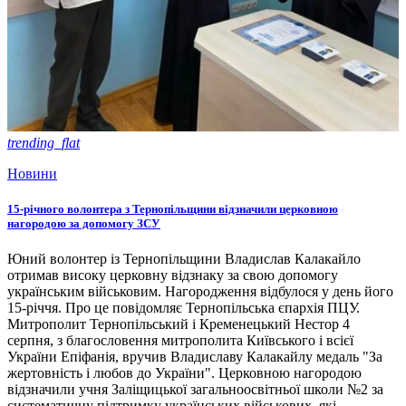
trending_flat
Новини
15-річного волонтера з Тернопільщини відзначили церковною
нагородою за допомогу ЗСУ
Юний волонтер із Тернопільщини Владислав Калакайло
отримав високу церковну відзнаку за свою допомогу
українським військовим. Нагородження відбулося у день його
15-річчя. Про це повідомляє Тернопільська єпархія ПЦУ.
Митрополит Тернопільський і Кременецький Нестор 4
серпня, з благословення митрополита Київського і всієї
України Епіфанія, вручив Владиславу Калакайлу медаль "За
жертовність і любов до України". Церковною нагородою
відзначили учня Заліщицької загальноосвітньої школи №2 за
систематичну підтримку українських військових, які