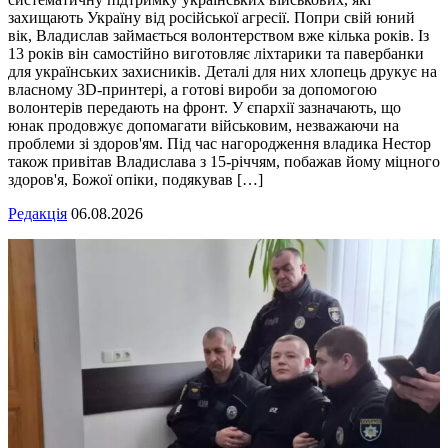
захищають Україну від російської агресії. Попри свій юний
вік, Владислав займається волонтерством вже кілька років. Із
13 років він самостійно виготовляє ліхтарики та павербанки
для українських захисників. Деталі для них хлопець друкує на
власному 3D-принтері, а готові вироби за допомогою
волонтерів передають на фронт. У єпархії зазначають, що
юнак продовжує допомагати військовим, незважаючи на
проблеми зі здоров'ям. Під час нагородження владика Нестор
також привітав Владислава з 15-річчям, побажав йому міцного
здоров'я, Божої опіки, подякував […]
Редакція
06.08.2026