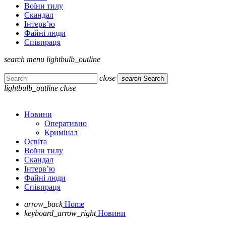
Воїни тилу
Скандал
Інтерв’ю
Файні люди
Співпраця
search
menu
lightbulb_outline
close
search
Search
lightbulb_outline
close
Новини
Оперативно
Кримінал
Освіта
Воїни тилу
Скандал
Інтерв’ю
Файні люди
Співпраця
arrow_back
Home
keyboard_arrow_right
Новини