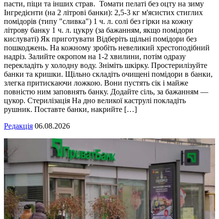
пасти, піци та інших страв. Томати пелаті без оцту на зиму
Інгредієнти (на 2 літрові банки): 2,5-3 кг м'ясистих стиглих
помідорів (типу "сливка") 1 ч. л. солі без гірки на кожну
літрову банку 1 ч. л. цукру (за бажанням, якщо помідори
кислуваті) Як приготувати Відберіть щільні помідори без
пошкоджень. На кожному зробіть невеликий хрестоподібний
надріз. Залийте окропом на 1-2 хвилини, потім одразу
перекладіть у холодну воду. Зніміть шкірку. Простерилізуйте
банки та кришки. Щільно складіть очищені помідори в банки,
злегка притискаючи ложкою. Вони пустять сік і майже
повністю ним заповнять банку. Додайте сіль, за бажанням —
цукор. Стерилізація На дно великої каструлі покладіть
рушник. Поставте банки, накрийте […]
Редакція
06.08.2026