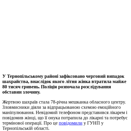
У Тернопільському районі зафіксовано черговий випадок
шахрайства, внаслідок якого літня жінка втратила майже
80 тисяч гривень. Поліція розпочала розслідування
обставин злочину.
Жертвою шахраїв стала 78-річна мешканка обласного центру.
Зловмисники діяли за відпрацьованою схемою емоційного
маніпулювання. Невідомий телефоном представився лікарем і
повідомив жінці, що її онука потрапила до лікарні та потребує
термінової операції. Про це
повідомили
у ГУНП у
Тернопільській області.