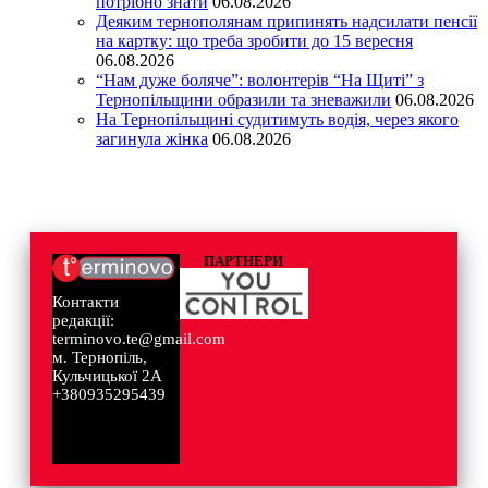
потрібно знати
06.08.2026
Деяким тернополянам припинять надсилати пенсії
на картку: що треба зробити до 15 вересня
06.08.2026
“Нам дуже боляче”: волонтерів “На Щиті” з
Тернопільщини образили та зневажили
06.08.2026
На Тернопільщині судитимуть водія, через якого
загинула жінка
06.08.2026
ПАРТНЕРИ
Контакти
редакції:
terminovo.te@gmail.com
м. Тернопіль,
Кульчицької 2А
+380935295439