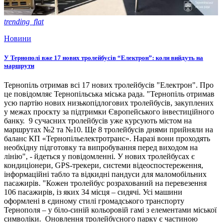
trending_flat
Новини
У Тернополі вже 17 нових тролейбусів “Електрон”: коли вийдуть на
маршрути
Тернопіль отримав всі 17 нових тролейбусів "Електрон". Про
це повідомляє Тернопільська міська рада. "Тернопіль отримав
усю партію нових низькопідлогових тролейбусів, закуплених
у межах проєкту за підтримки Європейського інвестиційного
банку. 9 сучасних тролейбусів уже курсують містом на
маршрутах №2 та №10. Ще 8 тролейбусів днями прийняли на
баланс КП «Тернопільелектротранс». Наразі вони проходять
необхідну підготовку та випробування перед виходом на
лінію", - йдеться у повідомленні. У нових тролейбусах є
кондиціонери, GPS-трекери, системи відеоспостереження,
інформаційні табло та відкидні пандуси для маломобільних
пасажирів. "Кожен тролейбус розрахований на перевезення
106 пасажирів, із яких 34 місця – сидячі. Усі машини
оформлені в єдиному стилі громадського транспорту
Тернополя – у біло-синій кольоровій гамі з елементами міської
символіки. Оновлення тролейбусного парку є частиною