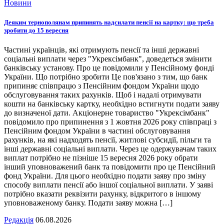
Новини
Деяким тернополянам припинять надсилати пенсії на картку: що треба
зробити до 15 вересня
Частині українців, які отримують пенсії та інші державні
соціальні виплати через "Укрексімбанк", доведеться змінити
банківську установу. Про це повідомили у Пенсійному фонді
України. Що потрібно зробити Це пов'язано з тим, що банк
припиняє співпрацю з Пенсійним фондом України щодо
обслуговування таких рахунків. Щоб і надалі отримувати
кошти на банківську картку, необхідно встигнути подати заяву
до визначеної дати. Акціонерне товариство "Укрексімбанк"
повідомило про припинення з 1 жовтня 2026 року співпраці з
Пенсійним фондом України в частині обслуговування
рахунків, на які надходять пенсії, житлові субсидії, пільги та
інші державні соціальні виплати. Через це одержувачам таких
виплат потрібно не пізніше 15 вересня 2026 року обрати
інший уповноважений банк та повідомити про це Пенсійний
фонд України. Для цього необхідно подати заяву про зміну
способу виплати пенсії або іншої соціальної виплати. У заяві
потрібно вказати реквізити рахунку, відкритого в іншому
уповноваженому банку. Подати заяву можна […]
Редакція
06.08.2026