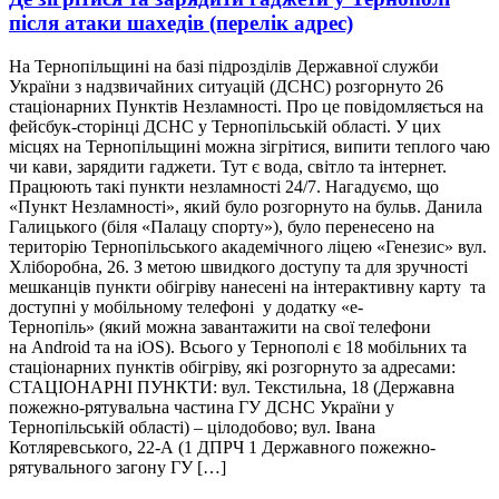
після атаки шахедів (перелік адрес)
На Тернопільщині на базі підрозділів Державної служби
України з надзвичайних ситуацій (ДСНС) розгорнуто 26
стаціонарних Пунктів Незламності. Про це повідомляється на
фейсбук-сторінці ДСНС у Тернопільській області. У цих
місцях на Тернопільщині можна зігрітися, випити теплого чаю
чи кави, зарядити гаджети. Тут є вода, світло та інтернет.
Працюють такі пункти незламності 24/7. Нагадуємо, що
«Пункт Незламності», який було розгорнуто на бульв. Данила
Галицького (біля «Палацу спорту»), було перенесено на
територію Тернопільського академічного ліцею «Генезис» вул.
Хліборобна, 26. З метою швидкого доступу та для зручності
мешканців пункти обігріву нанесені на інтерактивну карту та
доступні у мобільному телефоні у додатку «е-
Тернопіль» (який можна завантажити на свої телефони
на Android та на iOS). Всього у Тернополі є 18 мобільних та
стаціонарних пунктів обігріву, які розгорнуто за адресами:
СТАЦІОНАРНІ ПУНКТИ: вул. Текстильна, 18 (Державна
пожежно-рятувальна частина ГУ ДСНС України у
Тернопільській області) – цілодобово; вул. Івана
Котляревського, 22-А (1 ДПРЧ 1 Державного пожежно-
рятувального загону ГУ […]