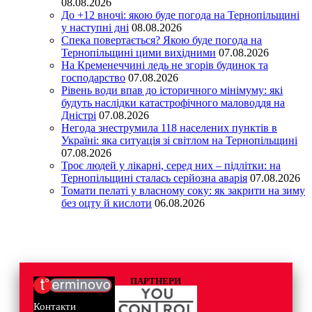
08.08.2026
До +12 вночі: якою буде погода на Тернопільщині
у наступні дні
08.08.2026
Спека повертається? Якою буде погода на
Тернопільщині цими вихідними
07.08.2026
На Кременеччині ледь не згорів будинок та
господарство
07.08.2026
Рівень води впав до історичного мінімуму: які
будуть наслідки катастрофічного маловоддя на
Дністрі
07.08.2026
Негода знеструмила 118 населених пунктів в
Україні: яка ситуація зі світлом на Тернопільщині
07.08.2026
Троє людей у лікарні, серед них – підлітки: на
Тернопільщині сталась серйозна аварія
07.08.2026
Томати пелаті у власному соку: як закрити на зиму
без оцту й кислоти
06.08.2026
ПАРТНЕРИ
Контакти