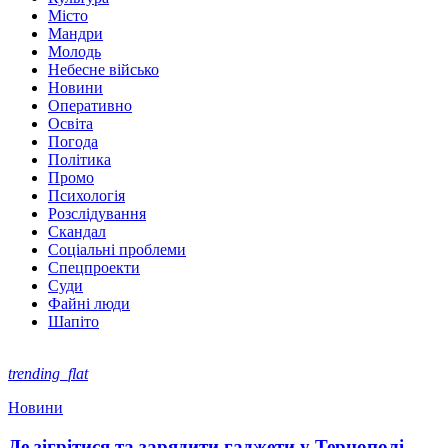
Місто
Мандри
Молодь
Небесне військо
Новини
Оперативно
Освіта
Погода
Політика
Промо
Психологія
Розслідування
Скандал
Соціальні проблеми
Спецпроекти
Суди
Файні люди
Шапіто
trending_flat
Новини
Де зігрітися та зарядити гаджети у Тернополі