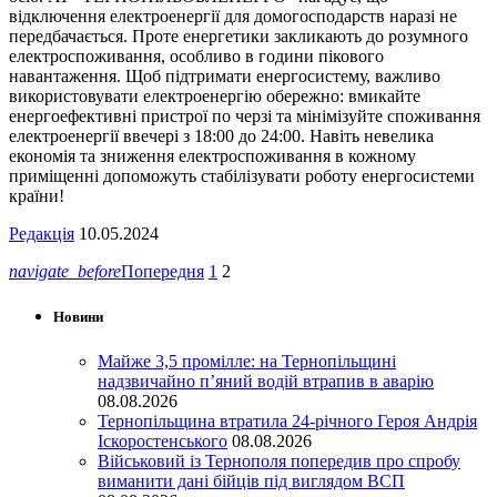
відключення електроенергії для домогосподарств наразі не
передбачається. Проте енергетики закликають до розумного
електроспоживання, особливо в години пікового
навантаження. Щоб підтримати енергосистему, важливо
використовувати електроенергію обережно: вмикайте
енергоефективні пристрої по черзі та мінімізуйте споживання
електроенергії ввечері з 18:00 до 24:00. Навіть невелика
економія та зниження електроспоживання в кожному
приміщенні допоможуть стабілізувати роботу енергосистеми
країни!
Редакція
10.05.2024
navigate_before
Попередня
1
2
Новини
Майже 3,5 промілле: на Тернопільщині
надзвичайно п’яний водій втрапив в аварію
08.08.2026
Тернопільщина втратила 24-річного Героя Андрія
Іскоростенського
08.08.2026
Військовий із Тернополя попередив про спробу
виманити дані бійців під виглядом ВСП