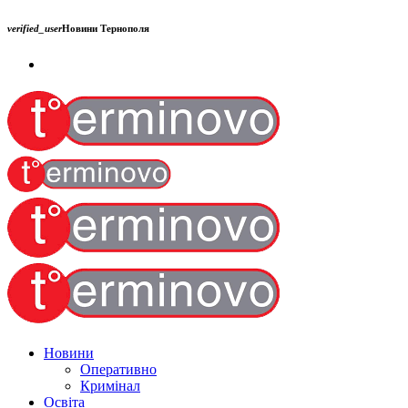
verified_user
Новини Тернополя
Новини
Оперативно
Кримінал
Освіта