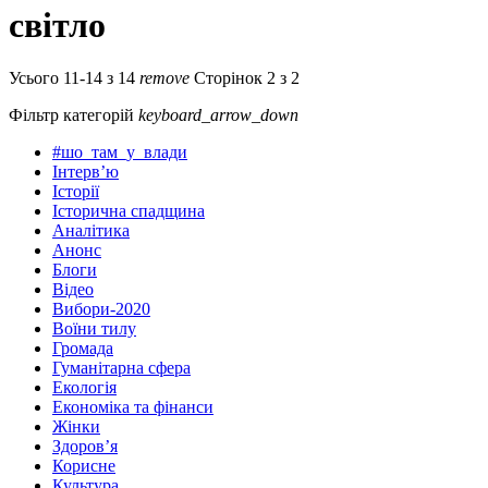
світло
Усього 11-14 з 14
remove
Сторінок 2 з 2
Фільтр категорій
keyboard_arrow_down
#шо_там_у_влади
Інтерв’ю
Історії
Історична спадщина
Аналітика
Анонс
Блоги
Відео
Вибори-2020
Воїни тилу
Громада
Гуманітарна сфера
Екологія
Економіка та фінанси
Жінки
Здоров’я
Корисне
Культура