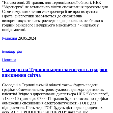
"На сьогодні, 29 травня, для Тернопільської області, НЕК
"Укренерго" не встановило ліміти споживання протягом дня.
Саме тому, вимкнення електроенергії не прогнозується.
Проте, енергетики звертаються до споживачів
використовувати електроенергію раціонально, особливо в
години ранкового і вечірнього максимумів," - йдеться у
повідомленні.
Редакція
29.05.2024
trending_flat
Новини
Сьогодні на Тернопільщині застосують графіки
вимкнення світла
Сьогодні в Тернопільській області також будуть введені
графіки обмеження електропотужності для корпоративних
клієнтів! Згідно з директивами диспетчера НЕК "Укренерго",
з 18:00 10 травня до 07:00 11 травня буде застосовано графіки
обмеження споживання електропотужності (ГОП) для
підприємств. П'ять черг ГОП будуть діяти для юридичних
осіб. AT "ТЕРНОПІЛЬОБЛЕНЕРГО" нагадує, що