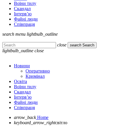
Воїни тилу
Скандал
Інтерв’ю
Файні люди
Співпраця
search
menu
lightbulb_outline
close
search
Search
lightbulb_outline
close
Новини
Оперативно
Кримінал
Освіта
Воїни тилу
Скандал
Інтерв’ю
Файні люди
Співпраця
arrow_back
Home
keyboard_arrow_right
світло