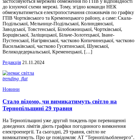
застосовуються мережеві обмеження по ГПВ у відповідності
до існуючої схеми мережі. Тому, згідно команди НЕК
обмежуватиметься електропостачання споживачів по графіку
ГПВ Чортківського та Кременецького району, а саме: Скала-
Подільської, Мельнице-Подільської, Колиндянської,
Заводської, Товстенської, Білобожницької, Чортківської,
Борщівської, Заліщицької, Більче-Золотецької, Іване-
Пустенської, Нагірянської, частково Копичинецької, частково
Васильківської, частково Гусятинської, Шумської,
Великодедеркальської, Кременецької, […]
Редакція
21.11.2024
trending_flat
Новини
Стало відомо, чи вимикатимуть світло на
Тернопільщині 29 травня
На Тернопільщині уже другий тиждень при перевищенні
доведених лімітів діють графіки погодинного вимкнення
електроенергії. Та сьогодні, 29 травня, світло не
вимикатимуть. Про це повідомляє АТ "Тернопільобленерго".