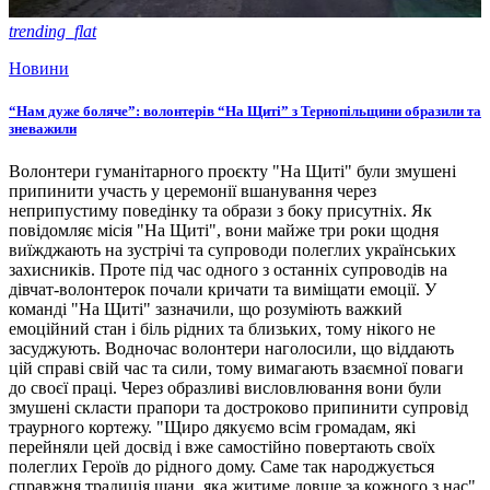
trending_flat
Новини
“Нам дуже боляче”: волонтерів “На Щиті” з Тернопільщини образили та
зневажили
Волонтери гуманітарного проєкту "На Щиті" були змушені
припинити участь у церемонії вшанування через
неприпустиму поведінку та образи з боку присутніх. Як
повідомляє місія "На Щиті", вони майже три роки щодня
виїжджають на зустрічі та супроводи полеглих українських
захисників. Проте під час одного з останніх супроводів на
дівчат-волонтерок почали кричати та виміщати емоції. У
команді "На Щиті" зазначили, що розуміють важкий
емоційний стан і біль рідних та близьких, тому нікого не
засуджують. Водночас волонтери наголосили, що віддають
цій справі свій час та сили, тому вимагають взаємної поваги
до своєї праці. Через образливі висловлювання вони були
змушені скласти прапори та достроково припинити супровід
траурного кортежу. "Щиро дякуємо всім громадам, які
перейняли цей досвід і вже самостійно повертають своїх
полеглих Героїв до рідного дому. Саме так народжується
справжня традиція шани, яка житиме довше за кожного з нас",