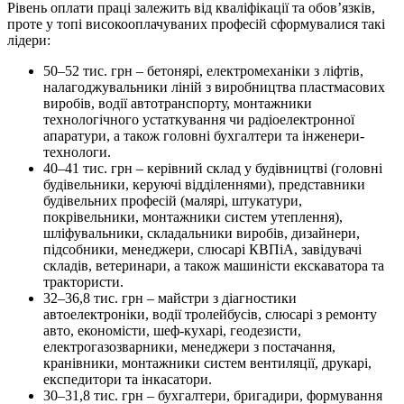
Рівень оплати праці залежить від кваліфікації та обов’язків,
проте у топі високооплачуваних професій сформувалися такі
лідери:
50–52 тис. грн – бетонярі, електромеханіки з ліфтів,
налагоджувальники ліній з виробництва пластмасових
виробів, водії автотранспорту, монтажники
технологічного устаткування чи радіоелектронної
апаратури, а також головні бухгалтери та інженери-
технологи.
40–41 тис. грн – керівний склад у будівництві (головні
будівельники, керуючі відділеннями), представники
будівельних професій (малярі, штукатури,
покрівельники, монтажники систем утеплення),
шліфувальники, складальники виробів, дизайнери,
підсобники, менеджери, слюсарі КВПіА, завідувачі
складів, ветеринари, а також машиністи екскаватора та
трактористи.
32–36,8 тис. грн – майстри з діагностики
автоелектроніки, водії тролейбусів, слюсарі з ремонту
авто, економісти, шеф-кухарі, геодезисти,
електрогазозварники, менеджери з постачання,
кранівники, монтажники систем вентиляції, друкарі,
експедитори та інкасатори.
30–31,8 тис. грн – бухгалтери, бригадири, формування