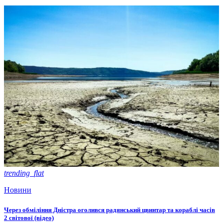
trending_flat
Новини
Через обміління Дністра оголився радянський цвинтар та кораблі часів
2 світової (відео)