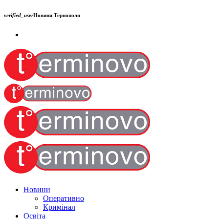
verified_user
Новини Тернополя
Новини
Оперативно
Кримінал
Освіта