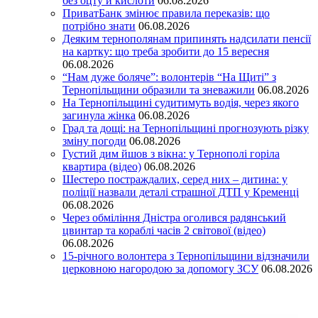
без оцту й кислоти
06.08.2026
ПриватБанк змінює правила переказів: що
потрібно знати
06.08.2026
Деяким тернополянам припинять надсилати пенсії
на картку: що треба зробити до 15 вересня
06.08.2026
“Нам дуже боляче”: волонтерів “На Щиті” з
Тернопільщини образили та зневажили
06.08.2026
На Тернопільщині судитимуть водія, через якого
загинула жінка
06.08.2026
Град та дощі: на Тернопільщині прогнозують різку
зміну погоди
06.08.2026
Густий дим йшов з вікна: у Тернополі горіла
квартира (відео)
06.08.2026
Шестеро постраждалих, серед них – дитина: у
поліції назвали деталі страшної ДТП у Кременці
06.08.2026
Через обміління Дністра оголився радянський
цвинтар та кораблі часів 2 світової (відео)
06.08.2026
15-річного волонтера з Тернопільщини відзначили
церковною нагородою за допомогу ЗСУ
06.08.2026