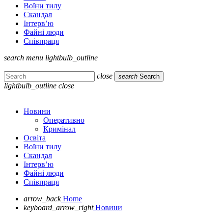
Воїни тилу
Скандал
Інтерв’ю
Файні люди
Співпраця
search
menu
lightbulb_outline
close
search
Search
lightbulb_outline
close
Новини
Оперативно
Кримінал
Освіта
Воїни тилу
Скандал
Інтерв’ю
Файні люди
Співпраця
arrow_back
Home
keyboard_arrow_right
Новини