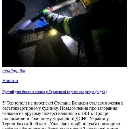
trending_flat
Новини
Густий дим йшов з вікна: у Тернополі горіла квартира (відео)
У Тернополі на проспекті Степана Бандери сталася пожежа в
багатоквартирному будинку. Повідомлення про загоряння
балкона на другому поверсі надійшло о 19:15. Про це
повідомили в Головному управлінні ДСНС України у
Тернопільській області. Унаслідок події полум'я пошкодило
шафу та облицювання балкона на площі 2 квадратні метри.