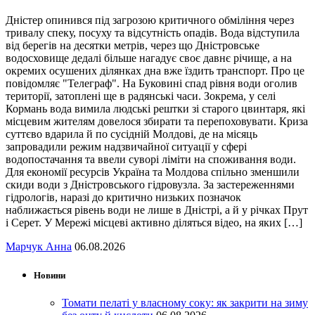
Дністер опинився під загрозою критичного обміління через
тривалу спеку, посуху та відсутність опадів. Вода відступила
від берегів на десятки метрів, через що Дністровське
водосховище дедалі більше нагадує своє давнє річище, а на
окремих осушених ділянках дна вже їздить транспорт. Про це
повідомляє "Телеграф". На Буковині спад рівня води оголив
території, затоплені ще в радянські часи. Зокрема, у селі
Кормань вода вимила людські рештки зі старого цвинтаря, які
місцевим жителям довелося збирати та перепоховувати. Криза
суттєво вдарила й по сусідній Молдові, де на місяць
запровадили режим надзвичайної ситуації у сфері
водопостачання та ввели суворі ліміти на споживання води.
Для економії ресурсів Україна та Молдова спільно зменшили
скиди води з Дністровського гідровузла. За застереженнями
гідрологів, наразі до критично низьких позначок
наближається рівень води не лише в Дністрі, а й у річках Прут
і Серет. У Мережі місцеві активно діляться відео, на яких […]
Марчук Анна
06.08.2026
Новини
Томати пелаті у власному соку: як закрити на зиму