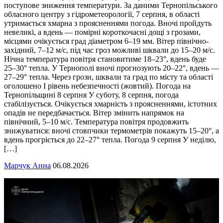
поступове зниження температури. За даними Тернопільського
обласного центру з гідрометеорології, 7 серпня, в області
утримається хмарна з проясненнями погода. Вночі пройдуть
невеликі, а вдень — помірні короткочасні дощі з грозами,
місцями очікується град діаметром 6–19 мм. Вітер північно-
західний, 7–12 м/с, під час гроз можливі шквали до 15–20 м/с.
Нічна температура повітря становитиме 18–23°, вдень буде
25–30° тепла. У Тернополі вночі прогнозують 20–22°, вдень —
27–29° тепла. Через грози, шквали та град по місту та області
оголошено І рівень небезпечності (жовтий). Погода на
Тернопільщині 8 серпня У суботу, 8 серпня, погода
стабілізується. Очікується хмарність з проясненнями, істотних
опадів не передбачається. Вітер змінить напрямок на
північний, 5–10 м/с. Температура повітря продовжить
знижуватися: вночі стовпчики термометрів покажуть 15–20°, а
вдень прогріється до 22–27° тепла. Погода 9 серпня У неділю,
[…]
Марчук Анна
06.08.2026