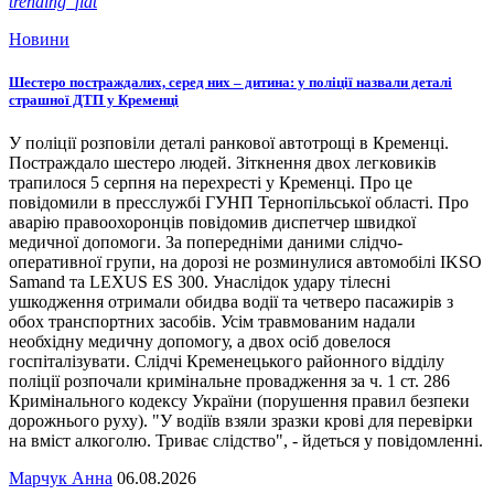
trending_flat
Новини
Шестеро постраждалих, серед них – дитина: у поліції назвали деталі
страшної ДТП у Кременці
У поліції розповіли деталі ранкової автотрощі в Кременці.
Постраждало шестеро людей. Зіткнення двох легковиків
трапилося 5 серпня на перехресті у Кременці. Про це
повідомили в пресслужбі ГУНП Тернопільської області. Про
аварію правоохоронців повідомив диспетчер швидкої
медичної допомоги. За попередніми даними слідчо-
оперативної групи, на дорозі не розминулися автомобілі IKSO
Samand та LEXUS ES 300. Унаслідок удару тілесні
ушкодження отримали обидва водії та четверо пасажирів з
обох транспортних засобів. Усім травмованим надали
необхідну медичну допомогу, а двох осіб довелося
госпіталізувати. Слідчі Кременецького районного відділу
поліції розпочали кримінальне провадження за ч. 1 ст. 286
Кримінального кодексу України (порушення правил безпеки
дорожнього руху). "У водіїв взяли зразки крові для перевірки
на вміст алкоголю. Триває слідство", - йдеться у повідомленні.
Марчук Анна
06.08.2026