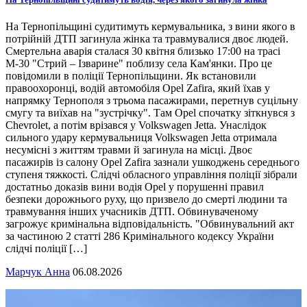
На Тернопільщині судитимуть кермувальника, з вини якого в
потрійній ДТП загинула жінка та травмувалися двоє людей.
Смертельна аварія сталася 30 квітня близько 17:00 на трасі
М-30 "Стрий – Ізварине" поблизу села Кам'янки. Про це
повідомили в поліції Тернопільщини. Як встановили
правоохоронці, водій автомобіля Opel Zafira, який їхав у
напрямку Тернополя з трьома пасажирами, перетнув суцільну
смугу та виїхав на "зустрічку". Там Opel спочатку зіткнувся з
Chevrolet, а потім врізався у Volkswagen Jetta. Унаслідок
сильного удару кермувальниця Volkswagen Jetta отримала
несумісні з життям травми й загинула на місці. Двоє
пасажирів із салону Opel Zafira зазнали ушкоджень середнього
ступеня тяжкості. Слідчі обласного управління поліції зібрали
достатньо доказів вини водія Opel у порушенні правил
безпеки дорожнього руху, що призвело до смерті людини та
травмування інших учасників ДТП. Обвинуваченому
загрожує кримінальна відповідальність. "Обвинувальний акт
за частиною 2 статті 286 Кримінального кодексу України
слідчі поліції […]
Марчук Анна
06.08.2026