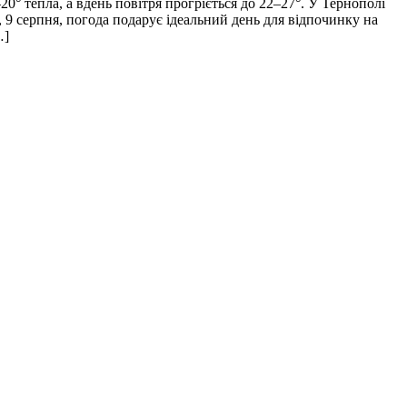
0° тепла, а вдень повітря прогріється до 22–27°. У Тернополі
 9 серпня, погода подарує ідеальний день для відпочинку на
…]