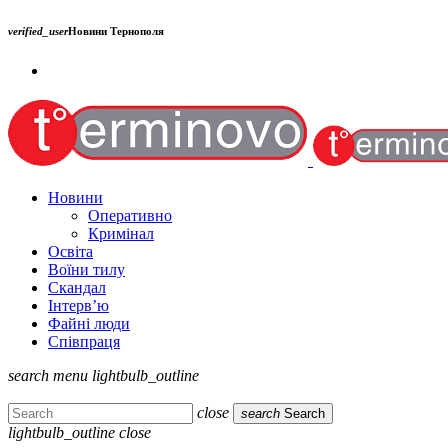
verified_user
Новини Тернополя
Новини
Оперативно
Кримінал
Освіта
Воїни тилу
Скандал
Інтерв’ю
Файні люди
Співпраця
search
menu
lightbulb_outline
close
search
Search
lightbulb_outline
close