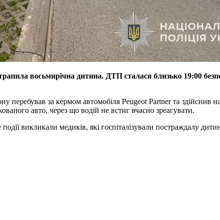
трапила восьмирічна дитина. ДТП сталася близько 19:00 безпо
у перебував за кермом автомобіля Peugeot Partner та здійснив н
ованого авто, через що водій не встиг вчасно зреагувати.
 події викликали медиків, які госпіталізували постраждалу дитину