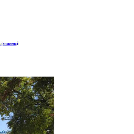
о (оновлено)