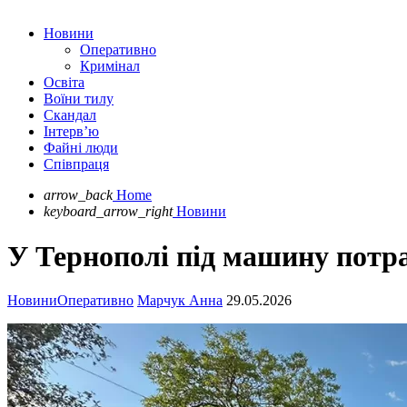
Новини
Оперативно
Кримінал
Освіта
Воїни тилу
Скандал
Інтерв’ю
Файні люди
Співпраця
arrow_back
Home
keyboard_arrow_right
Новини
У Тернополі під машину потра
Новини
Оперативно
Марчук Анна
29.05.2026