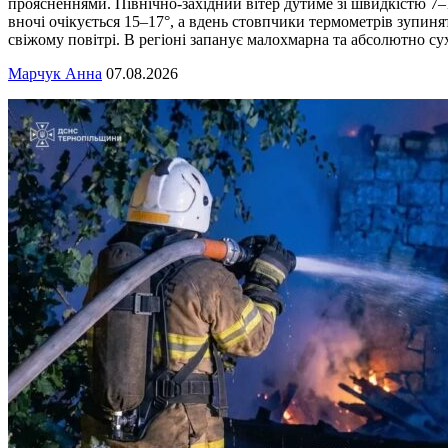
проясненнями. Північно-західний вітер дутиме зі швидкістю 7–1
вночі очікується 15–17°, а вдень стовпчики термометрів зупиня
свіжому повітрі. В регіоні запанує малохмарна та абсолютно су
Марчук Анна
07.08.2026