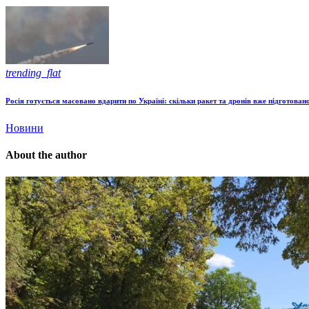
trending_flat
Росія готується масовано вдарити по Україні: скільки ракет та дронів вже підготован
Новини
About the author