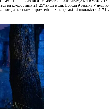
2 м/с. Нічні показники термометрів коливатимуться в межах 15–2
ться на комфортних 23–25° вище нуля. Погода 9 серпня У неділю,
ха погода з легким вітром змінних напрямків зі швидкістю 2–7 [