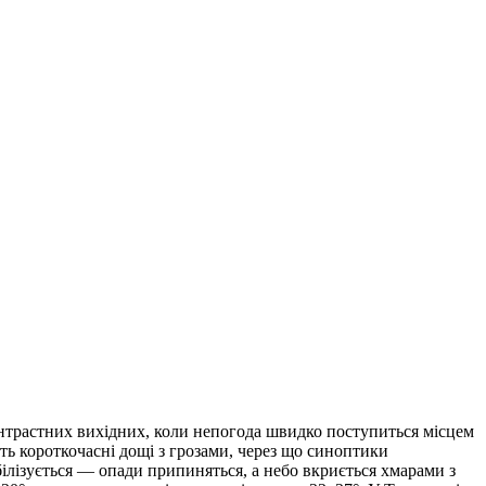
нтрастних вихідних, коли непогода швидко поступиться місцем
уть короткочасні дощі з грозами, через що синоптики
білізується — опади припиняться, а небо вкриється хмарами з