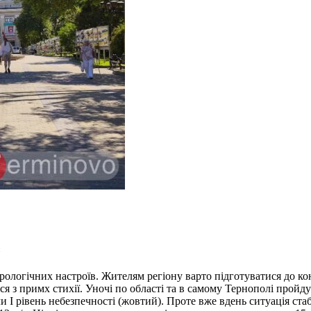
логічних настроїв. Жителям регіону варто підготуватися до ко
ься з примх стихії. Уночі по області та в самому Тернополі пройд
и І рівень небезпечності (жовтий). Проте вже вдень ситуація ста