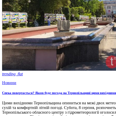
trending_flat
Новини
Спека повертається? Якою буде погода на Тернопільщині цими вихідними
Цими вихідними Тернопільщина опиниться на межі двох метеоро
сухій та комфортній літній погоді. Субота, 8 серпня, розпочнет
Тернопільського обласного центру з гідрометеорології оголосил