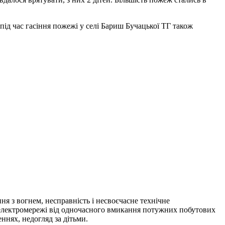
 під час гасіння пожежі у селі Бариш Бучацької ТГ також
я з вогнем, несправність і несвоєчасне технічне
 електромережі від одночасного вмикання потужних побутових
ннях, недогляд за дітьми.