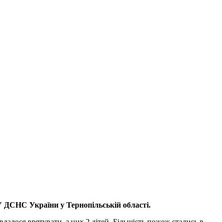
У ДСНС України у Тернопільській області.
далося врятувати, з них 2 дітей. Більшість пожеж стались в