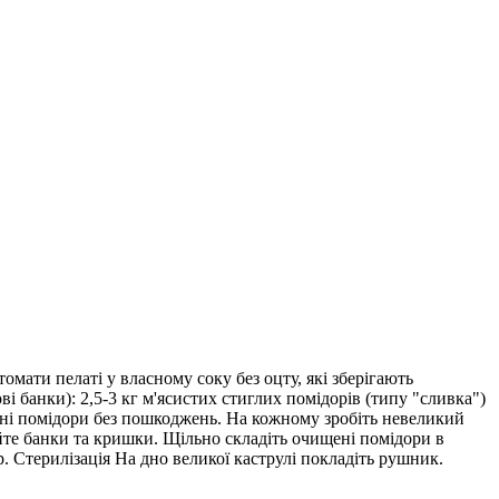
омати пелаті у власному соку без оцту, які зберігають
ві банки): 2,5-3 кг м'ясистих стиглих помідорів (типу "сливка")
ільні помідори без пошкоджень. На кожному зробіть невеликий
уйте банки та кришки. Щільно складіть очищені помідори в
. Стерилізація На дно великої каструлі покладіть рушник.