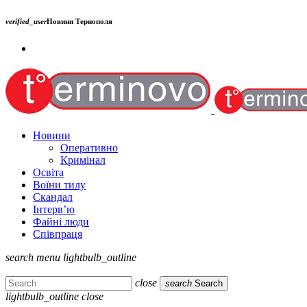
verified_user
Новини Тернополя
Новини
Оперативно
Кримінал
Освіта
Воїни тилу
Скандал
Інтерв’ю
Файні люди
Співпраця
search
menu
lightbulb_outline
close
search
Search
lightbulb_outline
close