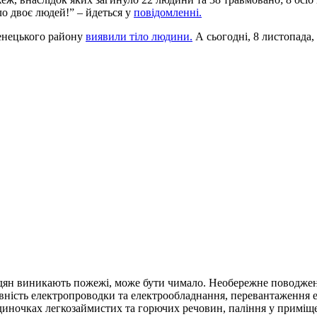
ло двоє людей!” – йдеться у
повідомленні.
менецького району
виявили тіло людини.
А сьогодні, 8 листопада,
адян виникають пожежі, може бути чимало. Необережне поводженн
авність електропроводки та електрообладнання, перевантаження
удиночках легкозаймистих та горючих речовин, паління у приміще