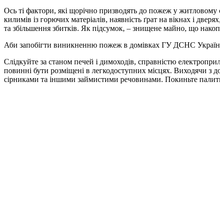
Ось ті фактори, які щорічно призводять до пожеж у житловому с
килимів із горючих матеріалів, наявність ґрат на вікнах і две
та збільшення збитків. Як підсумок, – знищене майно, що накоп
Аби запобігти виникненню пожеж в домівках ГУ ДСНС України 
Слідкуйте за станом печей і димоходів, справністю електроприл
повинні бути розміщені в легкодоступних місцях. Виходячи з до
сірниками та іншими займистими речовинами. Покиньте палити!