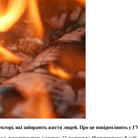
екторі, які забирають життя людей. Про це повідомляють у Г
еж, внаслідок яких загинуло 22 людини та 38 травмовано; 8 осіб в