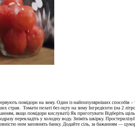
сервують помідори на зиму. Один із найпопулярніших способів – т
ших страв. Томати пелаті без оцту на зиму Інгредієнти (на 2 літро
а бажанням, якщо помідори кислуваті) Як приготувати Відберіть щ
одразу перекладіть у холодну воду. Зніміть шкірку. Простериліз
овністю ним заповнять банку. Додайте сіль, за бажанням — цукор