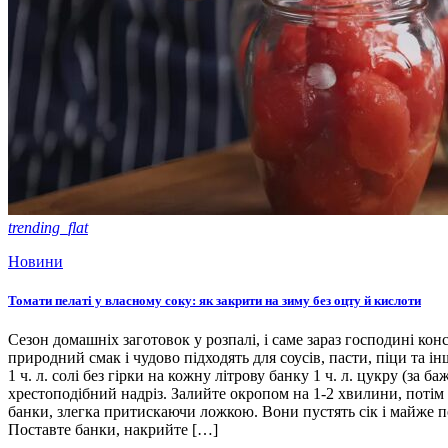
trending_flat
Новини
Томати пелаті у власному соку: як закрити на зиму без оцту й кислоти
Сезон домашніх заготовок у розпалі, і саме зараз господині кон
природний смак і чудово підходять для соусів, пасти, піци та ін
1 ч. л. солі без гірки на кожну літрову банку 1 ч. л. цукру (з
хрестоподібний надріз. Залийте окропом на 1-2 хвилини, потім 
банки, злегка притискаючи ложкою. Вони пустять сік і майже п
Поставте банки, накрийте […]