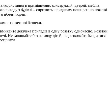
, використання в приміщеннях конструкцій, дверей, меблів,
асного виходу з будівлі – сприяють швидшому поширенню пожежі
загибель людей.
вимог пожежної безпеки.
 вмикайте декілька приладів в одну розетку одночасно. Розетки
чі. Не залишайте без нагляду дітей, не дозволяйте їм гратися
ооцінити.