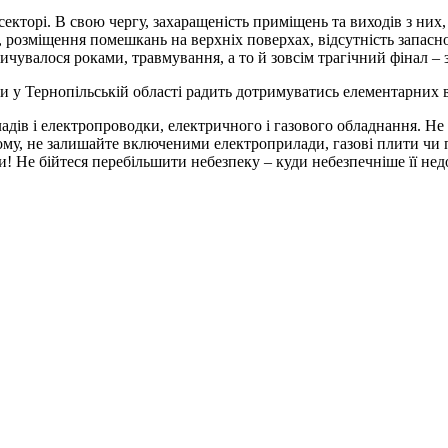
екторі. В свою чергу, захаращеність приміщень та виходів з них
рях, розміщення помешкань на верхніх поверхах, відсутність зап
ичувалося роками, травмування, а то й зовсім трагічний фінал – 
у Тернопільській області радить дотримуватись елементарних 
адів і електропроводки, електричного і газового обладнання. Не
му, не залишайте включеними електроприлади, газові плити чи пе
 Не бійтеся перебільшити небезпеку – куди небезпечніше її нед