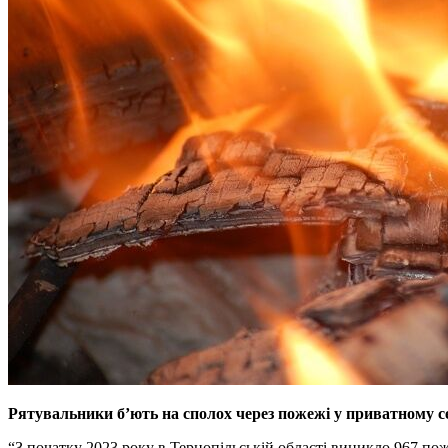
Рятувальники б’ють на сполох через пожежі у приватному с
“З початку 2023 року в Тернопільській області виникло 967 пож