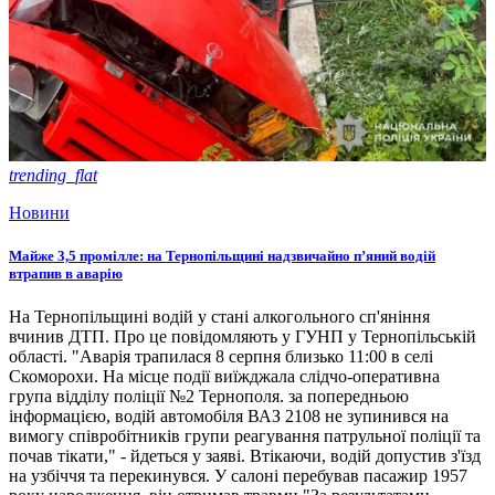
trending_flat
Новини
Майже 3,5 промілле: на Тернопільщині надзвичайно п’яний водій
втрапив в аварію
На Тернопільщині водій у стані алкогольного сп'яніння
вчинив ДТП. Про це повідомляють у ГУНП у Тернопільській
області. "Аварія трапилася 8 серпня близько 11:00 в селі
Скоморохи. На місце події виїжджала слідчо-оперативна
група відділу поліції №2 Тернополя. за попередньою
інформацією, водій автомобіля ВАЗ 2108 не зупинився на
вимогу співробітників групи реагування патрульної поліції та
почав тікати," - йдеться у заяві. Втікаючи, водій допустив з'їзд
на узбіччя та перекинувся. У салоні перебував пасажир 1957