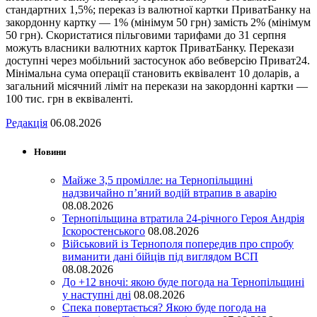
стандартних 1,5%; переказ із валютної картки ПриватБанку на
закордонну картку — 1% (мінімум 50 грн) замість 2% (мінімум
50 грн). Скористатися пільговими тарифами до 31 серпня
можуть власники валютних карток ПриватБанку. Перекази
доступні через мобільний застосунок або вебверсію Приват24.
Мінімальна сума операції становить еквівалент 10 доларів, а
загальний місячний ліміт на перекази на закордонні картки —
100 тис. грн в еквіваленті.
Редакція
06.08.2026
Новини
Майже 3,5 промілле: на Тернопільщині
надзвичайно п’яний водій втрапив в аварію
08.08.2026
Тернопільщина втратила 24-річного Героя Андрія
Іскоростенського
08.08.2026
Військовий із Тернополя попередив про спробу
виманити дані бійців під виглядом ВСП
08.08.2026
До +12 вночі: якою буде погода на Тернопільщині
у наступні дні
08.08.2026
Спека повертається? Якою буде погода на