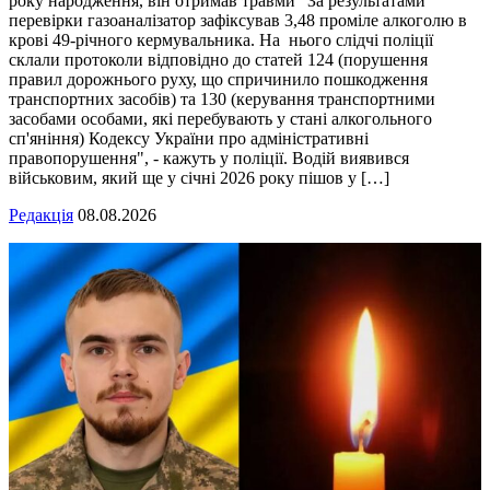
року народження, він отримав травми "За результатами
перевірки газоаналізатор зафіксував 3,48 проміле алкоголю в
крові 49-річного кермувальника. На нього слідчі поліції
склали протоколи відповідно до статей 124 (порушення
правил дорожнього руху, що спричинило пошкодження
транспортних засобів) та 130 (керування транспортними
засобами особами, які перебувають у стані алкогольного
сп'яніння) Кодексу України про адміністративні
правопорушення", - кажуть у поліції. Водій виявився
військовим, який ще у січні 2026 року пішов у […]
Редакція
08.08.2026