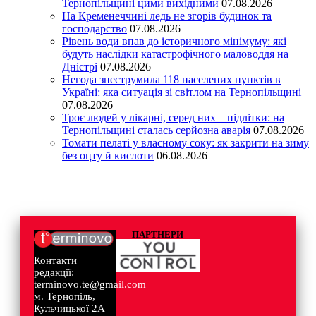
Тернопільщині цими вихідними
07.08.2026
На Кременеччині ледь не згорів будинок та
господарство
07.08.2026
Рівень води впав до історичного мінімуму: які
будуть наслідки катастрофічного маловоддя на
Дністрі
07.08.2026
Негода знеструмила 118 населених пунктів в
Україні: яка ситуація зі світлом на Тернопільщині
07.08.2026
Троє людей у лікарні, серед них – підлітки: на
Тернопільщині сталась серйозна аварія
07.08.2026
Томати пелаті у власному соку: як закрити на зиму
без оцту й кислоти
06.08.2026
ПАРТНЕРИ
Контакти
редакції:
terminovo.te@gmail.com
м. Тернопіль,
Кульчицької 2А