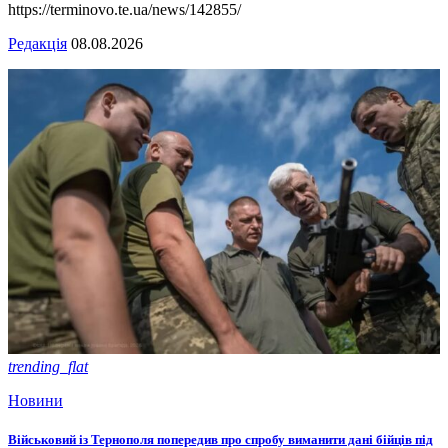
https://terminovo.te.ua/news/142855/
Редакція
08.08.2026
trending_flat
Новини
Військовий із Тернополя попередив про спробу виманити дані бійців під