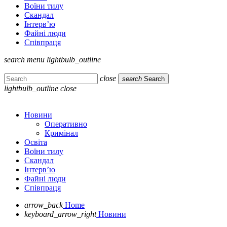
Воїни тилу
Скандал
Інтерв’ю
Файні люди
Співпраця
search
menu
lightbulb_outline
close
search
Search
lightbulb_outline
close
Новини
Оперативно
Кримінал
Освіта
Воїни тилу
Скандал
Інтерв’ю
Файні люди
Співпраця
arrow_back
Home
keyboard_arrow_right
Новини