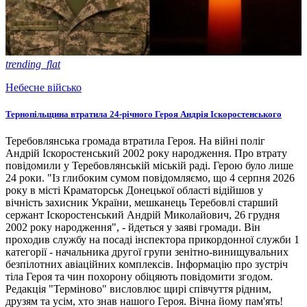
trending_flat
Небесне військо
Тернопільщина втратила 24-річного Героя Андрія Іскоростенського
Теребовлянська громада втратила Героя. На війні поліг
Андрій Іскоростенський 2002 року народження. Про втрату
повідомили у Теребовлянській міській раді. Герою було лише
24 роки. "Із глибоким сумом повідомляємо, що 4 серпня 2026
року в місті Краматорськ Донецької області відійшов у
вічність захисник України, мешканець Теребовлі старший
сержант Іскоростенський Андрій Миколайович, 26 грудня
2002 року народження", - йдеться у заяві громади. Він
проходив службу на посаді інспектора прикордонної служби 1
категорії - начальника другої групи зенітно-винищувальних
безпілотних авіаційних комплексів. Інформацію про зустріч
тіла Героя та чин похорону обіцяють повідомити згодом.
Редакція "Терміново" висловлює щирі співчуття рідним,
друзям та усім, хто знав нашого Героя. Вічна йому пам'ять!