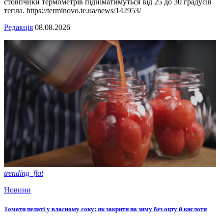
стовпчики термометрів підніматимуться від 25 до 30 градусів
тепла. https://terminovo.te.ua/news/142953/
Редакція
08.08.2026
trending_flat
Новини
Томати пелаті у власному соку: як закрити на зиму без оцту й кислоти