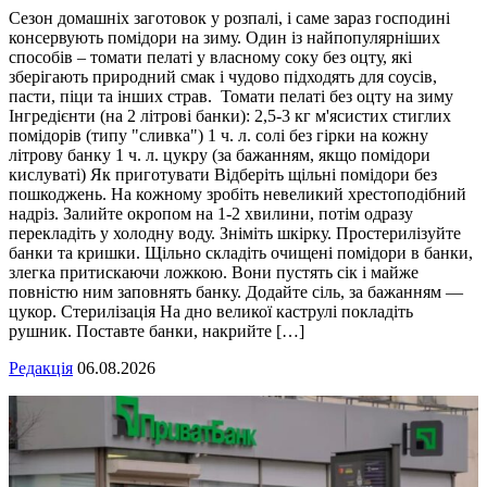
Сезон домашніх заготовок у розпалі, і саме зараз господині
консервують помідори на зиму. Один із найпопулярніших
способів – томати пелаті у власному соку без оцту, які
зберігають природний смак і чудово підходять для соусів,
пасти, піци та інших страв. Томати пелаті без оцту на зиму
Інгредієнти (на 2 літрові банки): 2,5-3 кг м'ясистих стиглих
помідорів (типу "сливка") 1 ч. л. солі без гірки на кожну
літрову банку 1 ч. л. цукру (за бажанням, якщо помідори
кислуваті) Як приготувати Відберіть щільні помідори без
пошкоджень. На кожному зробіть невеликий хрестоподібний
надріз. Залийте окропом на 1-2 хвилини, потім одразу
перекладіть у холодну воду. Зніміть шкірку. Простерилізуйте
банки та кришки. Щільно складіть очищені помідори в банки,
злегка притискаючи ложкою. Вони пустять сік і майже
повністю ним заповнять банку. Додайте сіль, за бажанням —
цукор. Стерилізація На дно великої каструлі покладіть
рушник. Поставте банки, накрийте […]
Редакція
06.08.2026