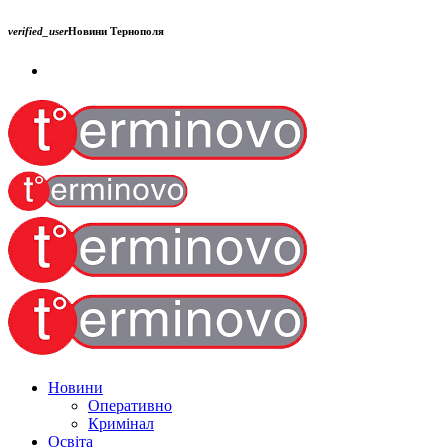
verified_user
Новини Тернополя
Новини
Оперативно
Кримінал
Освіта