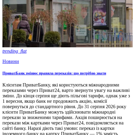
trending_flat
Новини
ПриватБанк змінює правила переказів: що потрібно знати
Клієнтам ПриватБанку, які користуються міжнародними
переказами через Приват24, варто звернути увагу на важливі
зміни. До кінця серпня ще діють пільгові тарифи, однак уже з
1 вересня, якщо банк не продовжить акцію, комісії
повернуться до стандартного рівня. До 31 серпня 2026 року
клієнти ПриватБанку можуть здійснювати міжнародні
перекази за зниженими тарифами. Акція поширюється на
перекази між картками через Приват24, повідомляється на
сайті банку. Наразі діють такі умови: переказ із картки
іноземного банку на картку ПриватБанку — 1% замість