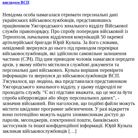
виглядом ВСП
Невідома особа намагалася отримати персональні дані
українських військовослужбовців, представившись
працівником Ужгородського зонального відділу Військової
служби правопорядку. Про спробу попередив військовий із
Тернополя, начальник відділення комунікацій 50 окремої
артилерійської бригади Юрій Кульпа. За його словами,
невідомий звернувся до нього під приводом перевірки
військовослужбовців, які здійснили самовільне залишення
частини (СЗЧ). Під цим приводом чоловік намагався передати
архів, у якому нібито містилися службові документи та
персональні дані військових. Кульпа вирішив перевірити
інформацію та звернувся до військовослужбовців ВСП.
З'ясувалося, що людина, яка представилася представником
Ужгородського зонального відділу, у цьому підрозділі не
проходить службу. "Є всі підстави вважати, що це могла бути
спроба кіберрозвідки або збору персональних даних", -
зазначив військовий. Він наголосив, що подібні файли можуть
містити шкідливе програмне забезпечення. У разі відкриття
вони потенційно можуть надати зловмисникам доступ до
паролів, месенджерів, електронної пошти, банківських
застосунків та іншої конфіденційної інформації. Юрій Кульпа
закликав військовослужбовців […]