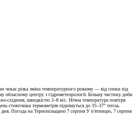
ю чекає різка зміна температурного режиму — від спеки під
ому обласному центру з гідрометеорології. Більшу частину доби
енно-східним, швидкістю 3–8 м/с. Нічна температура повітря
день стовпчики термометрів піднімуться до 35–37° тепла.
ні дня. Погода на Тернопільщині 7 серпня У п'ятницю, 7 серпня