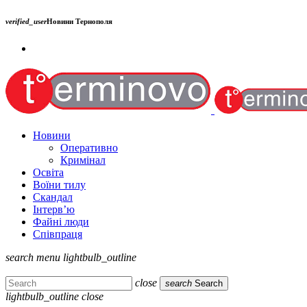
verified_user
Новини Тернополя
Новини
Оперативно
Кримінал
Освіта
Воїни тилу
Скандал
Інтерв’ю
Файні люди
Співпраця
search
menu
lightbulb_outline
close
search
Search
lightbulb_outline
close