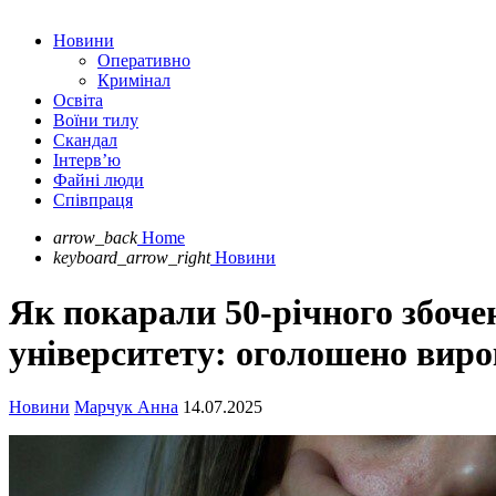
Новини
Оперативно
Кримінал
Освіта
Воїни тилу
Скандал
Інтерв’ю
Файні люди
Співпраця
arrow_back
Home
keyboard_arrow_right
Новини
Як покарали 50-річного збочен
університету: оголошено виро
Новини
Марчук Анна
14.07.2025