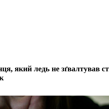
ця, який ледь не зґвалтував ст
к