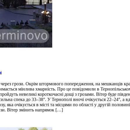
і
 через грози. Окрім штормового попередження, на мешканців кра
тримається мінлива хмарність. Про це повідомили в Тернопільськ
 пройдуть невеликі короткочасні дощі з грозами. Вітер буде півд
ильна спека до 33–38°. У Тернополі вночі очікується 22–24°, а в
у, яка очікується в місті та місцями по області у другій полови
ози. Вітер змінить напрямок […]