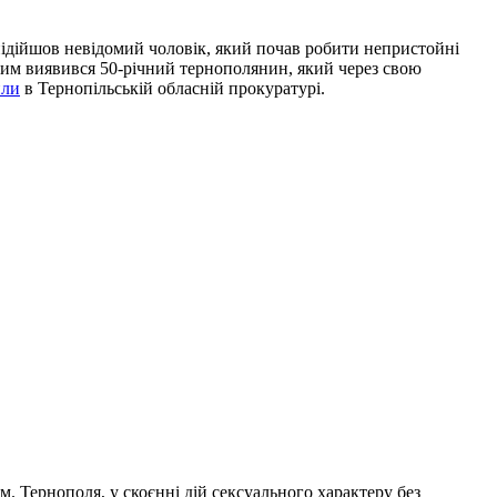
 підійшов невідомий чоловік, який почав робити непристойні
Ним виявився 50-річний тернополянин, який через свою
или
в Тернопільській обласній прокуратурі.
 Тернополя, у скоєнні дій сексуального характеру без