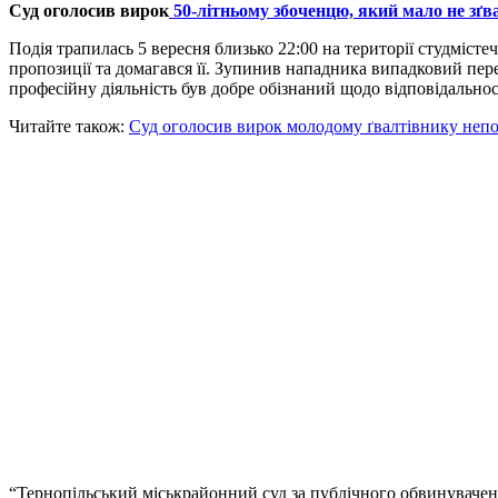
Суд оголосив вирок
50-літньому збоченцю, який мало не зґв
Подія трапилась 5 вересня близько 22:00 на території студміст
пропозиції та домагався її. Зупинив нападника випадковий пе
професійну діяльність був добре обізнаний щодо відповідальн
Читайте також:
Суд оголосив вирок молодому ґвалтівнику непо
“Тернопільський міськрайонний суд за публічного обвинуваченн