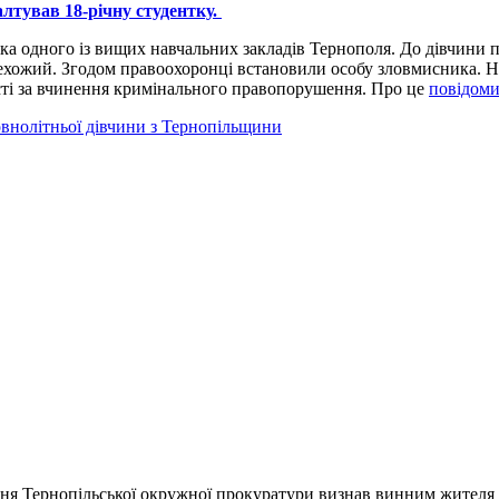
алтував 18-річну студентку.
ечка одного із вищих навчальних закладів Тернополя. До дівчини
рехожий. Згодом правоохоронці встановили особу зловмисника. 
ості за вчинення кримінального правопорушення. Про це
повідом
внолітньої дівчини з Тернопільщини
я Тернопільської окружної прокуратури визнав винним жителя м.