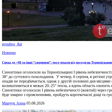
trending_flat
Новини
Спека до +40 та інші “сюрпризи”: чого чекати від погоди на Тернопільщин
Синоптики оголосили на Тернопільщині І рівень небезпечності
38° до суттєвого похолодання. У четвер, 6 серпня, в регіоні у
опадів не передбачається, однак у другій половині дня місцями
коливатиметься в межах 20–25° тепла, а вдень область охопить с
Синоптики оголосили І рівень небезпечності (жовтий) через гроз
буде хмарно з проясненнями, пройдуть короткочасні дощі та гр
Марчук Анна
05.08.2026