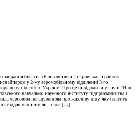
о завдання біля села Єлизаветівка Покровського району
м-снайпером у 2-му аеромобільному відділенні 3-го
торіальну цілісність України. Про це повідомили у групі "Наш
тківського навчально-наукового інституту підприємництва і
і стала черговим нагадуванням про жахливу ціну, яку платить
пик віддав найцінніше – своє […]