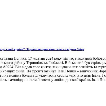
ов до своєї країни”: Тернопільщина втратила молодого бійця
ка Івана Попика. 17 жовтня 2024 року під час виконання бойовог
івського району Тернопільської області. Військовий був стрільце
ни А0224. Він віддав своє життя, захищаючи незалежність та тери
 найкращих синів. На фронті загинув Іван Попик – випускник Чор
гічна новина болем відгукнулася в серцях усіх, хто знав Івана, 
ість, самовідданість та безмежну любов до своєї країни. Іван По