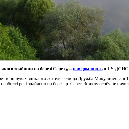
 якого знайшли на березі Серету, –
повідомляють
в ГУ ДСНСУ
рет в пошуках зниклого жителя селища Дружба Микулинецької ТГ Т
особисті речі знайдено на березі р. Серет. Зниклу особу не вияв