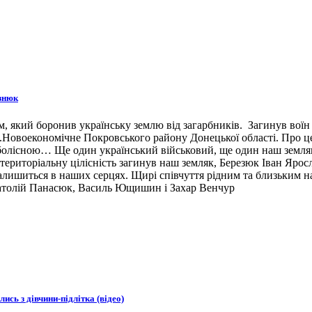
знюк
 який боронив українську землю від загарбників. Загинув воїн 3
н.п.Новоекономічне Покровського району Донецької області. Про 
 болісною… Ще один український військовий, ще один наш земляк,
ериторіальну цілісність загинув наш земляк, Березюк Іван Ярос
лишиться в наших серцях. Щирі співчуття рідним та близьким наш
натолій Панасюк, Василь Ющишин і Захар Венчур
ись з дівчини-підлітка (відео)