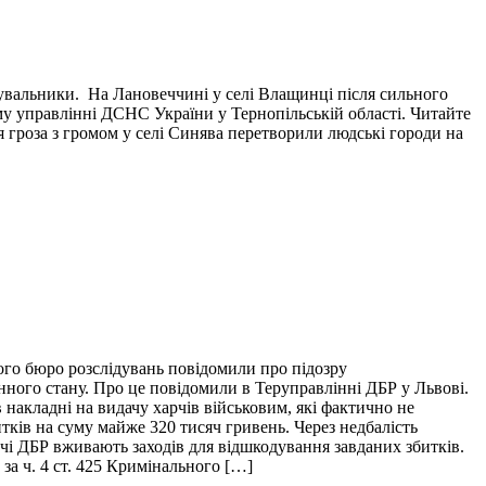
тувальники. На Лановеччині у селі Влащинці після сильного
у управлінні ДСНС України у Тернопільській області. Читайте
я гроза з громом у селі Синява перетворили людські городи на
ого бюро розслідувань повідомили про підозру
нного стану. Про це повідомили в Теруправлінні ДБР у Львові.
накладні на видачу харчів військовим, які фактично не
итків на суму майже 320 тисяч гривень. Через недбалість
ідчі ДБР вживають заходів для відшкодування завданих збитків.
за ч. 4 ст. 425 Кримінального […]