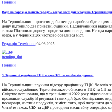
Новини
Вода на порозі, а замість городу – озеро: наслідки негоди на Тернопільщи
На Тернопільщині протягом доби негода наробила біди людям. З
дощу підтопило два приватні будинки. Надзвичайники відкача
також: Підтопило дорогу, городи та домоволодіння. Негода наро
озера, а у Чернихівцях частково обвалився міст.
Редакція Терміново
04.06.2025
trending_flat
Новини
У Тернополі працівник ТЦК завдав 320 тисяч збитків державі
На Тернопільщині вручили підозру працівнику ТЦК. Чоловік за
військовослужбовцю Тернопільського обласного ТЦК та СП за сл
Слідство встановило, що у травні-липні 2022 року підозрювани
проходили службу. В результаті таких дій було безпідставно вид
посадовця, частина продуктів, замість того, щоб потрапити до з
Читайте також: СБУ та ДБР проводили масштабну операцію: кого