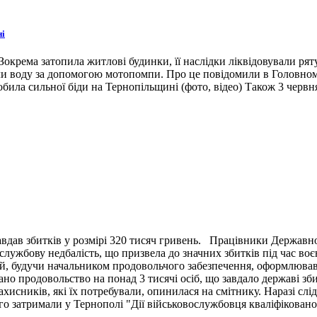
ні
окрема затопила житлові будинки, її наслідки ліквідовували ря
ли воду за допомогою мотопомпи. Про це повідомили в Головном
била сильної біди на Тернопільщині (фото, відео) Також 3 червн
вдав збитків у розмірі 320 тисяч гривень. Працівники Державн
ужбову недбалість, що призвела до значних збитків під час воє
й, будучи начальником продовольчого забезпечення, оформлював 
ано продовольство на понад 3 тисячі осіб, що завдало державі зб
ахисників, які їх потребували, опинилася на смітнику. Наразі сл
 затримали у Тернополі "Дії військовослужбовця кваліфіковано 