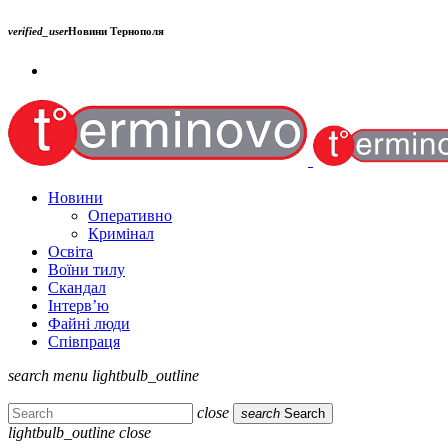
verified_user
Новини Тернополя
Новини
Оперативно
Кримінал
Освіта
Воїни тилу
Скандал
Інтерв’ю
Файні люди
Співпраця
search
menu
lightbulb_outline
close
search
Search
lightbulb_outline
close