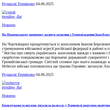
Редакція Терміново
04.06.2025
trending_flat
Новини
На Покровському напрямку загинув захисник з Тернопільщини Іван Бере
На Чортківщині прощатимуться із захисником Іваном Березюком,
стримування військової агресії російської федерації в районі 
"Звістка про смерть українських захисників завжди є важкою і
скорботою повідомляємо що боронячи державний суверенітет і т
Гримайлівської громади. Світлий спомин про нього назавжди за
Небесне військо поповнилось ще трьома Героями: загинули А
Редакція Терміново
04.06.2025
trending_flat
Новини
Били руками та ногами, тягали за волосся: у Тернополі жорстоко познущал