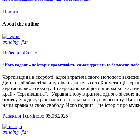
Новини
About the author
trending_flat
Небесне військо
“Його подвиг – це історія про мужність, самовідданість та безмежну люб
Чортківщина в скорботі, адже втратила свого молодого захисни
Донецької області загинув Іван - житель села Капустинці Чортк
аеромобільного взводу 4-ї аеромобільної роти військової части
край - Чортківщина". "Україна знову втратила одного зі своїх
бізнесу Західноукраїнського національного університету. Ця тра
наша країна за свою свободу. Його подвиг – це історія про мужн
Редакція Терміново
05.06.2025
trending_flat