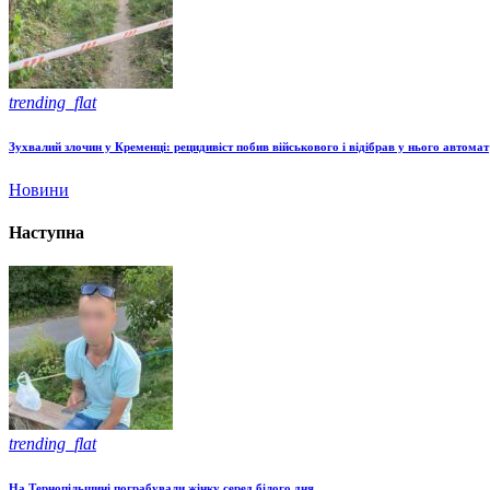
trending_flat
Зухвалий злочин у Кременці: рецидивіст побив військового і відібрав у нього автомат
Новини
Наступна
trending_flat
На Тернопільщині пограбували жінку серед білого дня