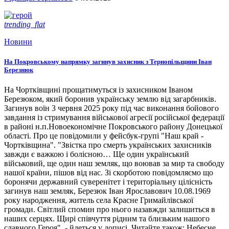
trending_flat
Новини
На Покровському напрямку загинув захисник з Тернопільщини Іван
Березнюк
На Чортківщині прощатимуться із захисником Іваном
Березюком, який боронив українську землю від загарбників.
Загинув воїн 3 червня 2025 року під час виконання бойового
завдання із стримування військової агресії російської федерації
в районі н.п.Новоекономічне Покровського району Донецької
області. Про це повідомили у фейсбук-групі "Наш край -
Чортківщина". "Звістка про смерть українських захисників
завжди є важкою і болісною… Ще один український
військовий, ще один наш земляк, що воював за мир та свободу
нашої країни, пішов від нас. Зі скорботою повідомляємо що
боронячи державний суверенітет і територіальну цілісність
загинув наш земляк, Березюк Іван Ярославович 10.08.1969
року народження, житель села Красне Гримайлівської
громади. Світлий спомин про нього назавжди залишиться в
наших серцях. Щирі співчуття рідним та близьким нашого
славного Героя", - йдеться у дописі. Читайте також: Небесне