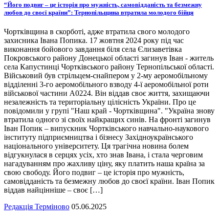
“Його подвиг – це історія про мужність, самовідданість та безмежну
любов до своєї країни”: Тернопільщина втратила молодого бійця
Чортківщина в скорботі, адже втратила свого молодого
захисника Івана Попика. 17 жовтня 2024 року під час
виконання бойового завдання біля села Єлизаветівка
Покровського району Донецької області загинув Іван - житель
села Капустинці Чортківського району Тернопільської області.
Військовий був стрільцем-снайпером у 2-му аеромобільному
відділенні 3-го аеромобільного взводу 4-ї аеромобільної роти
військової частини А0224. Він віддав своє життя, захищаючи
незалежність та територіальну цілісність України. Про це
повідомили у групі "Наш край - Чортківщина". "Україна знову
втратила одного зі своїх найкращих синів. На фронті загинув
Іван Попик – випускник Чортківського навчально-наукового
інституту підприємництва і бізнесу Західноукраїнського
національного університету. Ця трагічна новина болем
відгукнулася в серцях усіх, хто знав Івана, і стала черговим
нагадуванням про жахливу ціну, яку платить наша країна за
свою свободу. Його подвиг – це історія про мужність,
самовідданість та безмежну любов до своєї країни. Іван Попик
віддав найцінніше – своє […]
Редакція Терміново
05.06.2025