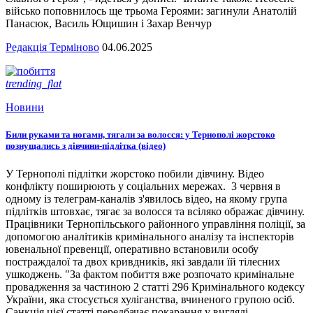
військо поповнилось ще трьома Героями: загинули Анатолій
Панасюк, Василь Ющишин і Захар Венчур
Редакція Терміново
04.06.2025
trending_flat
Новини
Били руками та ногами, тягали за волосся: у Тернополі жорстоко
познущались з дівчини-підлітка (відео)
У Тернополі підлітки жорстоко побили дівчину. Відео
конфлікту поширюють у соціальних мережах. 3 червня в
одному із телеграм-каналів з'явилось відео, на якому група
підлітків штовхає, тягає за волосся та всіляко ображає дівчину.
Працівники Тернопільського районного управління поліції, за
допомогою аналітиків кримінального аналізу та інспекторів
ювенальної превенції, оперативно встановили особу
постраждалої та двох кривдників, які завдали їй тілесних
ушкоджень. "За фактом побиття вже розпочато кримінальне
провадження за частиною 2 статті 296 Кримінального кодексу
України, яка стосується хуліганства, вчиненого групою осіб.
Санкція цієї статті передбачає покарання у вигляді