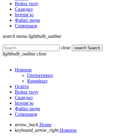
Воїни тилу
Скандал
Інтерв’ю
Файні люди
Співпраця
search
menu
lightbulb_outline
close
search
Search
lightbulb_outline
close
Новини
Оперативно
Кримінал
Освіта
Воїни тилу
Скандал
Інтерв’ю
Файні люди
Співпраця
arrow_back
Home
keyboard_arrow_right
Новини