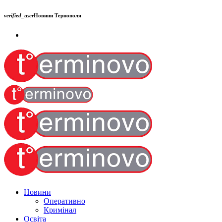
verified_user
Новини Тернополя
Новини
Оперативно
Кримінал
Освіта