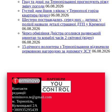
Град та дощі: на Тернопільщині прогнозують різку
зміну погоди
06.08.2026
Густий дим йшов з вікна: у Тернополі горіла
квартира (відео)
06.08.2026
Шестеро постраждалих, серед них – дитина: у
поліції назвали деталі страшної ДТП у Кременці
06.08.2026
Через обміління Дністра оголився радянський
цвинтар та кораблі часів 2 світової (відео)
06.08.2026
15-річного волонтера з Тернопільщини відзначили
церковною нагородою за допомогу ЗСУ
06.08.2026
ПАРТНЕРИ
Контакти
редакції:
terminovo.te@gmail.com
м. Тернопіль,
Кульчицької 2А
+380935295439