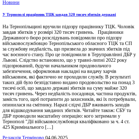
Новини
У Тернополі працівник ТЦК завдав 320 тисяч збитків державі
На Тернопільщині вручили підозру працівнику ТЦК. Чоловік
завдав збитків у розмірі 320 тисяч гривень. Працівники
Державного бюро розслідувань повідомили про підозру
військовослужбовцю Тернопільського обласного ТЦК та СП
за службову недбалість, що призвела до значних збитків під
час воєнного стану. Про це повідомили в Теруправлінні ДБР у
Львові. Слідство встановило, що у травні-липні 2022 року
підозрюваний, будучи начальником продовольчого
забезпечення, оформлював накладні на видачу харчів
військовим, які фактично не проходили службу. В результаті
таких дій було безпідставно видано продовольство на понад 3
тисячі осіб, що завдало державі збитків на суму майже 320
тисяч гривень. Через недбалість посадовця, частина продуктів,
замість того, щоб потрапити до захисників, які їх потребували,
опинилася на смітнику. Наразі слідчі ДБР вживають заходів
для відшкодування завданих збитків. Читайте також: СБУ та
ДБР проводили масштабну операцію: кого затримали у
Тернополі "Дії військовослужбовця кваліфіковано за ч. 4 ст.
425 Кримінального […]
Редакція Терміново
04.06.2025