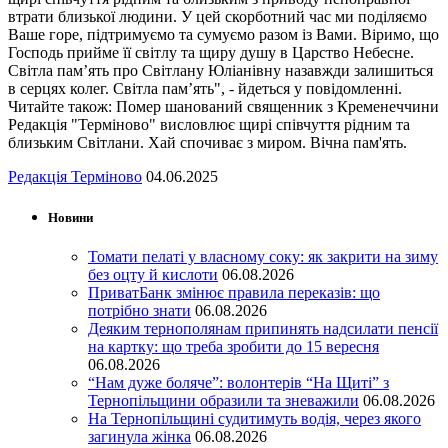
втрати близької людини. У цей скорботний час ми поділяємо
Ваше горе, підтримуємо та сумуємо разом із Вами. Віримо, що
Господь прийме її світлу та щиру душу в Царство Небесне.
Світла пам’ять про Світлану Юліанівну назавжди залишиться
в серцях колег. Світла пам’ять", - йдеться у повідомленні.
Читайте також: Помер шанований священник з Кременеччини
Редакція "Терміново" висловлює щирі співчуття рідним та
близьким Світлани. Хай спочиває з миром. Вічна пам'ять.
Редакція Терміново
04.06.2025
Новини
Томати пелаті у власному соку: як закрити на зиму
без оцту й кислоти
06.08.2026
ПриватБанк змінює правила переказів: що
потрібно знати
06.08.2026
Деяким тернополянам припинять надсилати пенсії
на картку: що треба зробити до 15 вересня
06.08.2026
“Нам дуже боляче”: волонтерів “На Щиті” з
Тернопільщини образили та зневажили
06.08.2026
На Тернопільщині судитимуть водія, через якого
загинула жінка
06.08.2026