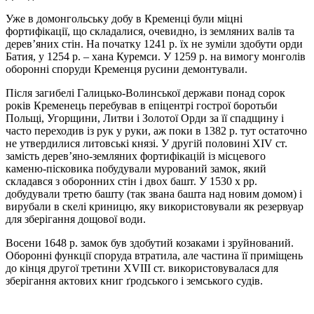
Уже в домонгольську добу в Кременці були міцні
фортифікації, що складалися, очевидно, із земляних валів та
дерев’яних стін. На початку 1241 р. їх не зуміли здобути орди
Батия, у 1254 р. – хана Куремси. У 1259 р. на вимогу монголів
оборонні споруди Кременця русини демонтували.
Після загибелі Галицько-Волинської держави понад сорок
років Кременець перебував в епіцентрі гострої боротьби
Польщі, Угорщини, Литви і Золотої Орди за її спадщину і
часто переходив із рук у руки, аж поки в 1382 р. тут остаточно
не утвердилися литовські князі. У другій половині XIV ст.
замість дерев’яно-земляних фортифікацій із місцевого
каменю-пісковика побудували мурований замок, який
складався з оборонних стін і двох башт. У 1530 х рр.
добудували третю башту (так звана башта над новим домом) і
вирубали в скелі криницю, яку використовували як резервуар
для зберігання дощової води.
Восени 1648 р. замок був здобутий козаками і зруйнований.
Оборонні функції споруда втратила, але частина її приміщень
до кінця другої третини XVIII ст. використовувалася для
зберігання актових книг ґродського і земського судів.