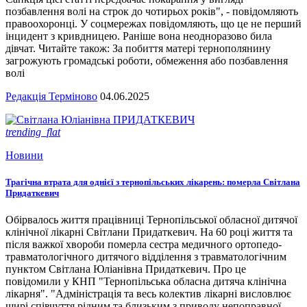
позбавлення волі на строк до чотирьох років", - повідомляють
правоохоронці. У соцмережах повідомляють, що це не перший
інцидент з кривдницею. Раніше вона неодноразово била
дівчат. Читайте також: За побиття матері тернополянину
загрожують громадські роботи, обмеження або позбавлення
волі
Редакція Терміново
04.06.2025
trending_flat
Новини
Трагічна втрата для однієї з тернопільських лікарень: померла Світлана
Придаткевич
Обірвалось життя працівниці Тернопільської обласної дитячої
клінічної лікарні Світлани Придаткевич. На 60 році життя та
після важкої хвороби померла сестра медичного ортопедо-
травматологічного дитячого відділення з травматологічним
пунктом Світлана Юліанівна Придаткевич. Про це
повідомили у КНП "Тернопільська обласна дитяча клінічна
лікарня". "Адміністрація та весь колектив лікарні висловлює
щирі співчуття рідним та близьким з приводу непоправної