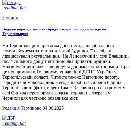
trending_flat
Новини
Вода на порозі, а замість городу – озеро: наслідки негоди на
Тернопільщині
На Тернопільщині протягом доби негода наробила біди
людям. Зокрема затопила житлові будинки, її наслідки
ліквідовували рятувальники. На Лановеччині у селі Влащинці
після сильного дощу підтопило два приватні будинки.
Надзвичайники відкачали воду за допомогою мотопомпи. Про
це повідомили в Головному управлінні ДСНС України у
Тернопільській області. Читайте також: Підтопило дорогу,
городи та домоволодіння. Негода наробила сильної біди на
Тернопільщині (фото, відео) Також 3 червня гроза з громом у
селі Синява перетворили людські городи на озера, а у
Чернихівцях частково обвалився міст.
Редакція Терміново
04.06.2025
trending_flat