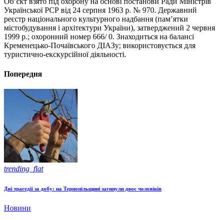
Об’єкт взято під охорону на основі постанови Ради Міністрів
Української РСР від 24 серпня 1963 р. № 970. Державний
реєстр національного культурного надбання (пам’ятки
містобудування і архітектури України), затверджений 2 червня
1999 р.; охоронний номер 666/ 0. Знаходиться на балансі
Кременецько-Почаївського ДІАЗу; використовується для
туристично-екскурсійної діяльності.
Попередня
trending_flat
Дві трагедії за добу: на Тернопільщині загинули двоє чоловіків
Новини