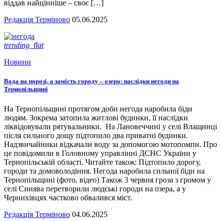
віддав найцінніше – своє […]
Редакція Терміново
05.06.2025
trending_flat
Новини
Вода на порозі, а замість городу – озеро: наслідки негоди на
Тернопільщині
На Тернопільщині протягом доби негода наробила біди
людям. Зокрема затопила житлові будинки, її наслідки
ліквідовували рятувальники. На Лановеччині у селі Влащинці
після сильного дощу підтопило два приватні будинки.
Надзвичайники відкачали воду за допомогою мотопомпи. Про
це повідомили в Головному управлінні ДСНС України у
Тернопільській області. Читайте також: Підтопило дорогу,
городи та домоволодіння. Негода наробила сильної біди на
Тернопільщині (фото, відео) Також 3 червня гроза з громом у
селі Синява перетворили людські городи на озера, а у
Чернихівцях частково обвалився міст.
Редакція Терміново
04.06.2025