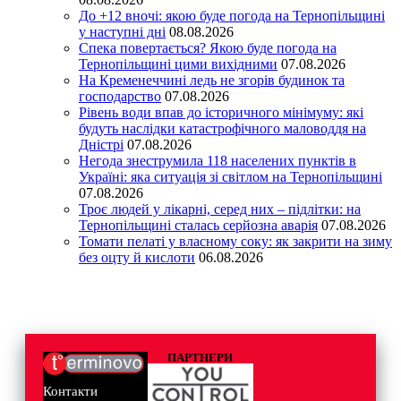
До +12 вночі: якою буде погода на Тернопільщині
у наступні дні
08.08.2026
Спека повертається? Якою буде погода на
Тернопільщині цими вихідними
07.08.2026
На Кременеччині ледь не згорів будинок та
господарство
07.08.2026
Рівень води впав до історичного мінімуму: які
будуть наслідки катастрофічного маловоддя на
Дністрі
07.08.2026
Негода знеструмила 118 населених пунктів в
Україні: яка ситуація зі світлом на Тернопільщині
07.08.2026
Троє людей у лікарні, серед них – підлітки: на
Тернопільщині сталась серйозна аварія
07.08.2026
Томати пелаті у власному соку: як закрити на зиму
без оцту й кислоти
06.08.2026
ПАРТНЕРИ
Контакти