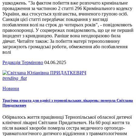
ушкоджень. "За фактом побиття вже розпочато кримінальне
провадження за частиною 2 статті 296 Кримінального кодексу
України, яка стосується хуліганства, вчиненого групою осіб.
Санкція цієї статті передбачає покарання у вигляді
позбавлення волі на строк до чотирьох років", - повідомляють
правоохоронці. У соцмережах повідомляють, що це не перший
інцидент з кривдницею. Раніше вона неодноразово била
дівчат. Читайте також: За побиття матері тернополянину
загрожують громадські роботи, обмеження або позбавлення
волі
Редакція Терміново
04.06.2025
trending_flat
Новини
Трагічна втрата для однієї з тернопільських лікарень: померла Світлана
Придаткевич
Обірвалось життя працівниці Тернопільської обласної дитячої
клінічної лікарні Світлани Придаткевич. На 60 році життя та
після важкої хвороби померла сестра медичного ортопедо-
травматологічного дитячого відділення з травматологічним