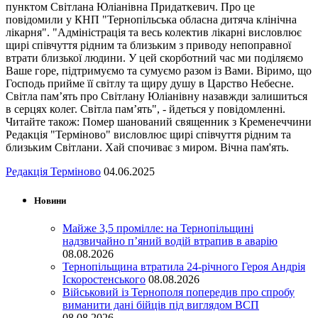
пунктом Світлана Юліанівна Придаткевич. Про це
повідомили у КНП "Тернопільська обласна дитяча клінічна
лікарня". "Адміністрація та весь колектив лікарні висловлює
щирі співчуття рідним та близьким з приводу непоправної
втрати близької людини. У цей скорботний час ми поділяємо
Ваше горе, підтримуємо та сумуємо разом із Вами. Віримо, що
Господь прийме її світлу та щиру душу в Царство Небесне.
Світла пам’ять про Світлану Юліанівну назавжди залишиться
в серцях колег. Світла пам’ять", - йдеться у повідомленні.
Читайте також: Помер шанований священник з Кременеччини
Редакція "Терміново" висловлює щирі співчуття рідним та
близьким Світлани. Хай спочиває з миром. Вічна пам'ять.
Редакція Терміново
04.06.2025
Новини
Майже 3,5 промілле: на Тернопільщині
надзвичайно п’яний водій втрапив в аварію
08.08.2026
Тернопільщина втратила 24-річного Героя Андрія
Іскоростенського
08.08.2026
Військовий із Тернополя попередив про спробу
виманити дані бійців під виглядом ВСП
08.08.2026