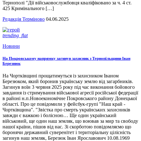
Тернополі "Дії військовослужбовця кваліфіковано за ч. 4 ст.
425 Кримінального […]
Редакція Терміново
04.06.2025
trending_flat
Новини
На Покровському напрямку загинув захисник з Тернопільщини Іван
Березнюк
На Чортківщині прощатимуться із захисником Іваном
Березюком, який боронив українську землю від загарбників.
Загинув воїн 3 червня 2025 року під час виконання бойового
завдання із стримування військової агресії російської федерації
в районі н.п.Новоекономічне Покровського району Донецької
області. Про це повідомили у фейсбук-групі "Наш край -
Чортківщина". "Звістка про смерть українських захисників
завжди є важкою і болісною… Ще один український
військовий, ще один наш земляк, що воював за мир та свободу
нашої країни, пішов від нас. Зі скорботою повідомляємо що
боронячи державний суверенітет і територіальну цілісність
загинув наш земляк, Березюк Іван Ярославович 10.08.1969