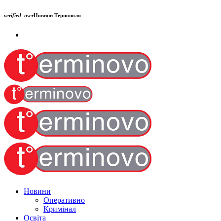
verified_user
Новини Тернополя
Новини
Оперативно
Кримінал
Освіта