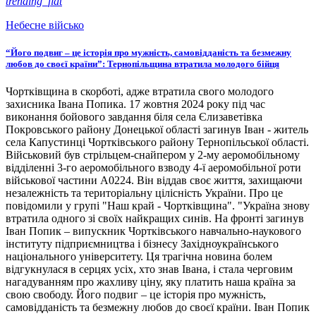
trending_flat
Небесне військо
“Його подвиг – це історія про мужність, самовідданість та безмежну
любов до своєї країни”: Тернопільщина втратила молодого бійця
Чортківщина в скорботі, адже втратила свого молодого
захисника Івана Попика. 17 жовтня 2024 року під час
виконання бойового завдання біля села Єлизаветівка
Покровського району Донецької області загинув Іван - житель
села Капустинці Чортківського району Тернопільської області.
Військовий був стрільцем-снайпером у 2-му аеромобільному
відділенні 3-го аеромобільного взводу 4-ї аеромобільної роти
військової частини А0224. Він віддав своє життя, захищаючи
незалежність та територіальну цілісність України. Про це
повідомили у групі "Наш край - Чортківщина". "Україна знову
втратила одного зі своїх найкращих синів. На фронті загинув
Іван Попик – випускник Чортківського навчально-наукового
інституту підприємництва і бізнесу Західноукраїнського
національного університету. Ця трагічна новина болем
відгукнулася в серцях усіх, хто знав Івана, і стала черговим
нагадуванням про жахливу ціну, яку платить наша країна за
свою свободу. Його подвиг – це історія про мужність,
самовідданість та безмежну любов до своєї країни. Іван Попик