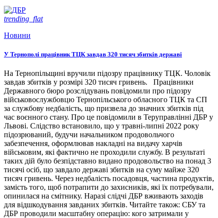
trending_flat
Новини
У Тернополі працівник ТЦК завдав 320 тисяч збитків державі
На Тернопільщині вручили підозру працівнику ТЦК. Чоловік
завдав збитків у розмірі 320 тисяч гривень. Працівники
Державного бюро розслідувань повідомили про підозру
військовослужбовцю Тернопільського обласного ТЦК та СП
за службову недбалість, що призвела до значних збитків під
час воєнного стану. Про це повідомили в Теруправлінні ДБР у
Львові. Слідство встановило, що у травні-липні 2022 року
підозрюваний, будучи начальником продовольчого
забезпечення, оформлював накладні на видачу харчів
військовим, які фактично не проходили службу. В результаті
таких дій було безпідставно видано продовольство на понад 3
тисячі осіб, що завдало державі збитків на суму майже 320
тисяч гривень. Через недбалість посадовця, частина продуктів,
замість того, щоб потрапити до захисників, які їх потребували,
опинилася на смітнику. Наразі слідчі ДБР вживають заходів
для відшкодування завданих збитків. Читайте також: СБУ та
ДБР проводили масштабну операцію: кого затримали у