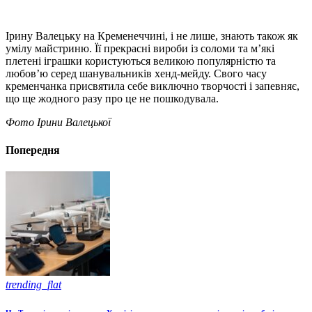
Ірину Валецьку на Кременеччині, і не лише, знають також як
умілу майстриню. Її прекрасні вироби із соломи та м’які
плетені іграшки користуються великою популярністю та
любов’ю серед шанувальників хенд-мейду. Свого часу
кременчанка присвятила себе виключно творчості і запевняє,
що ще жодного разу про це не пошкодувала.
Фото Ірини Валецької
Попередня
trending_flat