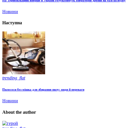
На Тернопільщині вперше в Україні готуватимуть операторів дронів на базі коледжу
Новини
Наступна
trending_flat
Пилососи без мішка для збирання пилу: види й переваги
Новини
About the author