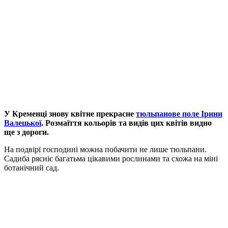
У Кременці знову квітне прекрасне
тюльпанове поле Ірини
Валецької
. Розмаїття кольорів та видів цих квітів видно
ще з дороги.
На подвірї господині можна побачити не лише тюльпани.
Садиба рясніє багатьма цікавими рослинами та схожа на міні
ботанічний сад.