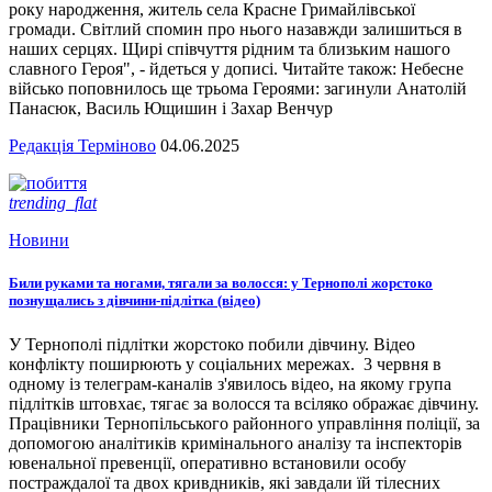
року народження, житель села Красне Гримайлівської
громади. Світлий спомин про нього назавжди залишиться в
наших серцях. Щирі співчуття рідним та близьким нашого
славного Героя", - йдеться у дописі. Читайте також: Небесне
військо поповнилось ще трьома Героями: загинули Анатолій
Панасюк, Василь Ющишин і Захар Венчур
Редакція Терміново
04.06.2025
trending_flat
Новини
Били руками та ногами, тягали за волосся: у Тернополі жорстоко
познущались з дівчини-підлітка (відео)
У Тернополі підлітки жорстоко побили дівчину. Відео
конфлікту поширюють у соціальних мережах. 3 червня в
одному із телеграм-каналів з'явилось відео, на якому група
підлітків штовхає, тягає за волосся та всіляко ображає дівчину.
Працівники Тернопільського районного управління поліції, за
допомогою аналітиків кримінального аналізу та інспекторів
ювенальної превенції, оперативно встановили особу
постраждалої та двох кривдників, які завдали їй тілесних