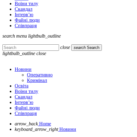
Воїни тилу
Скандал
Інтерв’ю
Файні люди
Співпраця
search
menu
lightbulb_outline
close
search
Search
lightbulb_outline
close
Новини
Оперативно
Кримінал
Освіта
Воїни тилу
Скандал
Інтерв’ю
Файні люди
Співпраця
arrow_back
Home
keyboard_arrow_right
Новини