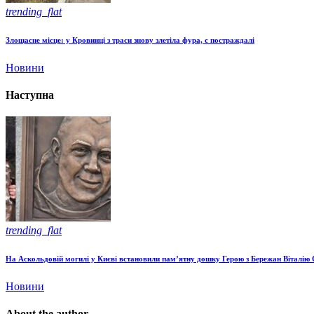
trending_flat
Злощасне місце: у Кровинці з траси знову злетіла фура, є постраждалі
Новини
Наступна
trending_flat
На Аскольдовій могилі у Києві встановили пам’ятну дошку Герою з Бережан Віталію
Новини
About the author