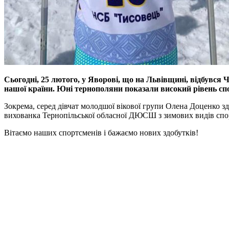
Сьогодні, 25 лютого, у Яворові, що на Львівщині, відбувся Ч
нашої країни. Юні тернополяни показали високий рівень спор
Зокрема, серед дівчат молодшої вікової групи Олена Доценко здо
вихованка Тернопільської обласної ДЮСШ з зимових видів спор
Вітаємо наших спортсменів і бажаємо нових здобутків!