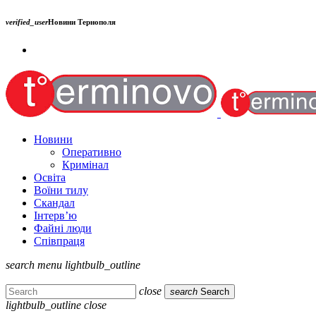
verified_user
Новини Тернополя
Новини
Оперативно
Кримінал
Освіта
Воїни тилу
Скандал
Інтерв’ю
Файні люди
Співпраця
search
menu
lightbulb_outline
close
search
Search
lightbulb_outline
close