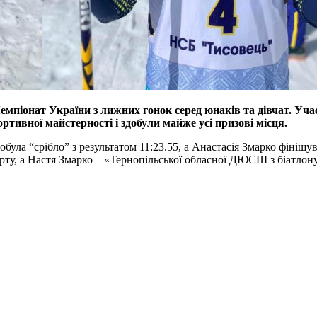
емпіонат України з лижних гонок серед юнаків та дівчат. Учас
тивної майстерності і здобули майже усі призові місця.
була “срібло” з результатом 11:23.55, а Анастасія Змарко фінішу
ту, а Настя Змарко – «Тернопільської обласної ДЮСШ з біатлон