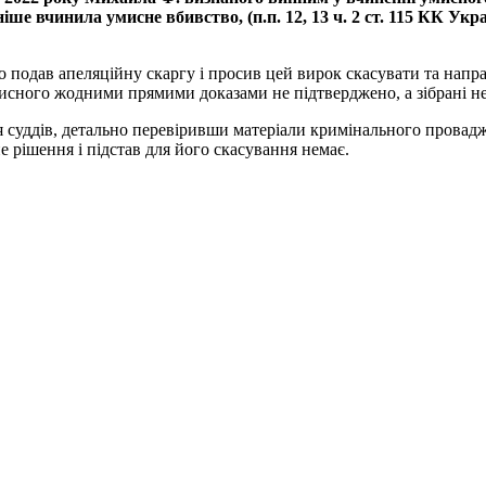
іше вчинила умисне вбивство, (п.п. 12, 13 ч. 2 ст. 115 КК Ук
подав апеляційну скаргу і просив цей вирок скасувати та направ
исного жодними прямими доказами не підтверджено, а зібрані не
ія суддів, детально перевіривши матеріали кримінального провад
е рішення і підстав для його скасування немає.