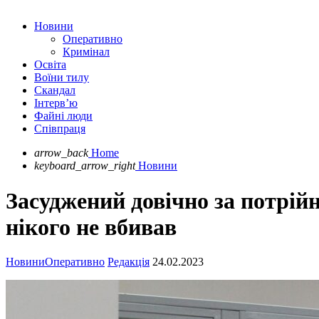
Новини
Оперативно
Кримінал
Освіта
Воїни тилу
Скандал
Інтерв’ю
Файні люди
Співпраця
arrow_back
Home
keyboard_arrow_right
Новини
Засуджений довічно за потрій
нікого не вбивав
Новини
Оперативно
Редакція
24.02.2023