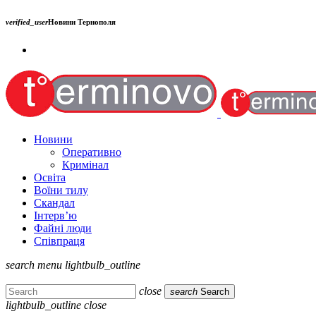
verified_user
Новини Тернополя
Новини
Оперативно
Кримінал
Освіта
Воїни тилу
Скандал
Інтерв’ю
Файні люди
Співпраця
search
menu
lightbulb_outline
close
search
Search
lightbulb_outline
close