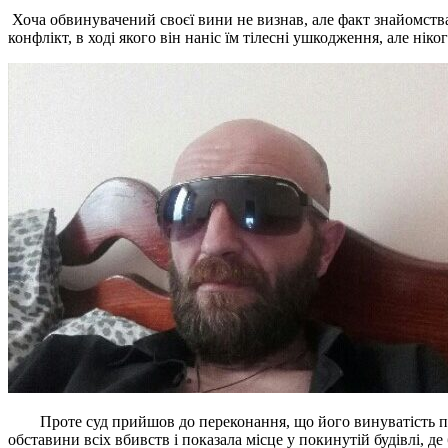
Хоча обвинувачений своєї вини не визнав, але факт знайомства 
конфлікт, в ході якого він наніс їм тілесні ушкодження, але ніко
Проте суд прийшов до переконання, що його винуватість підтв
обставини всіх вбивств і показала місце у покинутій будівлі, де 