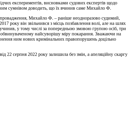
слідчих експериментів, висновками судових експертів щодо
мним сумнівом доводить, що їх вчинив саме Михайло Ф.
 провадження, Михайло Ф. – раніше неодноразово судимий,
017 року він звільнився з місць позбавлення волі, але на шлях
 учинив, у тому числі за попередньою змовою групою осіб, три
ти обвинуваченому найсуворішу міру покарання. Зважаючи на
 вчинення ним нових кримінальних правопорушень доцільно
від 22 серпня 2022 року залишила без змін, а апеляційну скаргу