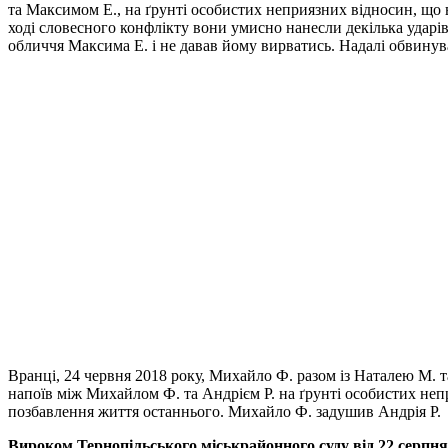
та Максимом Е., на ґрунті особистих неприязних відносин, що 
ході словесного конфлікту вони умисно нанесли декілька ударі
обличчя Максима Е. і не давав йому вирватись. Надалі обвинувач
Вранці, 24 червня 2018 року, Михайло Ф. разом із Наталею М. т
напоїв між Михайлом Ф. та Андрієм Р. на ґрунті особистих не
позбавлення життя останнього. Михайло Ф. задушив Андрія Р.
Вироком Тернопільського міськрайонного суду від 22 серпн