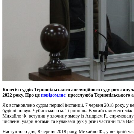
Колегія суддів Тернопільського апеляційного суду розгляну
2022 року. Про це
повідомляє
п
ресслужба Тернопільського а
Як встановлено судом першої інстанції, 7 червня 2018 року, у 
будівлі по вул. Чубинського м. Тернопіль. В якийсь момент між
Михайло Ф. вступив у злочину змову із Андрієм Р., спрямован
численні удари ногами та кулаками рук у різні частини тіла Ва
Наступного дня, 8 червня 2018 року, Михайло Ф., у вечірній час