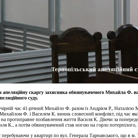
ла апеляційну скаргу захисника обвинуваченого Михайла Ф. на
пеляційного суду.
вечірній час 41-річний Михайло Ф. разом із Андрієм Р., Наталією
 Михайлом Ф. і Василем К. виник словесний конфлікт, під час як
у на протиправне позбавлення життя Василя К. Діючи за поперед
силя К., а потім обвинувачений став ногою на горло потерпілого
 перебуваючи у квартирі по вул. Генерала Тарнавського, що в м. 