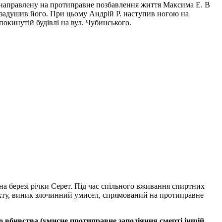
, направлену на протиправне позбавлення життя Максима Е. В
. задушив його. При цьому Андрій Р. наступив ногою на
покинутій будівлі на вул. Чубинського.
на березі річки Серет. Під час спільного вживання спиртних
лікту, виник злочинний умисел, спрямований на протиправне
о вбивства (умисне протиправне заподіяння смерті іншій