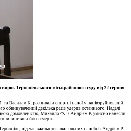
 вирок Тернопільського міськрайонного суду від 22 серпня
 М. та Василем К. розпивали спиртні напої у напівзруйнованій
ого обвинувачений декілька разів ударив останнього. Надалі
ньою домовленістю, Михайло Ф. із Андрієм Р. умисно нанесли
, спричинивши його смерть.
Тернопіль, під час вживання алкогольних напоїв із Андрієм Р.