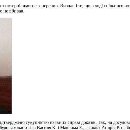
з потерпілими не заперечив. Визнав і те, що в ході спільного р
го не вбивав.
ерджено сукупністю наявних справі доказів. Так, на досудовом
було заховано тіла Василя К. і Максима Е., а також Андрія Р. на бе