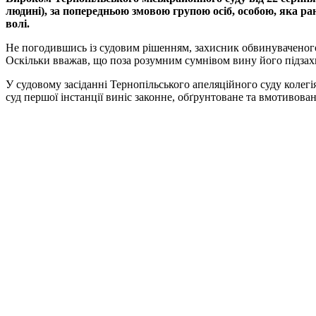
людині), за попередньою змовою групою осіб, особою, яка ран
волі.
Не погодившись із судовим рішенням, захисник обвинуваченого 
Оскільки вважав, що поза розумним сумнівом вину його підзах
У судовому засіданні Тернопільського апеляційного суду колег
суд першої інстанції виніс законне, обґрунтоване та вмотивован