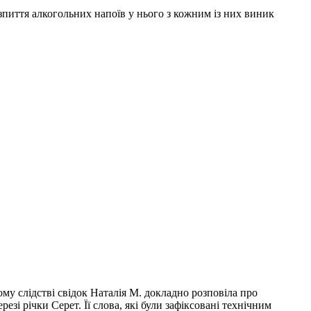
озпиття алкогольних напоїв у нього з кожним із них виник
у слідстві свідок Наталія М. докладно розповіла про
резі річки Серет. Її слова, які були зафіксовані технічним