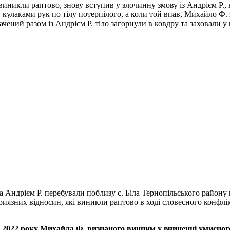
виникли раптово, знову вступив у злочинну змову із Андрієм Р.
в кулаками рук по тілу потерпілого, а коли той впав, Михайло Ф
ений разом із Андрієм Р. тіло загорнули в ковдру та заховали у 
а Андрієм Р. перебували поблизу с. Біла Тернопільського району 
приязних відносин, які виникли раптово в ході словесного конф
я 2022 року Михайла Ф. визнаного винним у вчиненні умисног