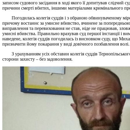
записом судового засідання в ході якого її допитував слідчий 
причини смерті вбитих, іншими матеріалами кримінального про
Погодилась колегія суддів і з обраною обвинуваченому мірою
причому востаннє за умисне вбивство, вчинене за попередньою зм
виправлення та перевиховання не став, ніде не працював, злов
умисні вбивства. Правильно врахував суд першої інстанції і в
наведене, колегія суддів погодилась із висновком суду, що Ми
призначити йому покарання у виді довічного позбавлення волі.
З урахуванням усіх обставин
колегія суддів Тернопільсько
сторони захисту – без задоволення.