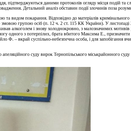
суддя, підтверджуються даними протоколів огляду місця подій та 
вадження. Детальний аналіз обставин події злочинів поза розу
 та видом покарання. Відповідно до матеріалів кримінального
овою групою осіб (п. 12 ч. 2 ст. 115 КК України). У листопаді 2
живав алкоголем і знову холоднокровно, з малозначимих мотивів
имогу одного з потерпілих, брата вбитого Максима Е., призначи
хайло Ф. – вкрай суспільно-небезпечна особа, і для запобігання
го апеляційного суду вирок Тернопільського міськрайонного суду 