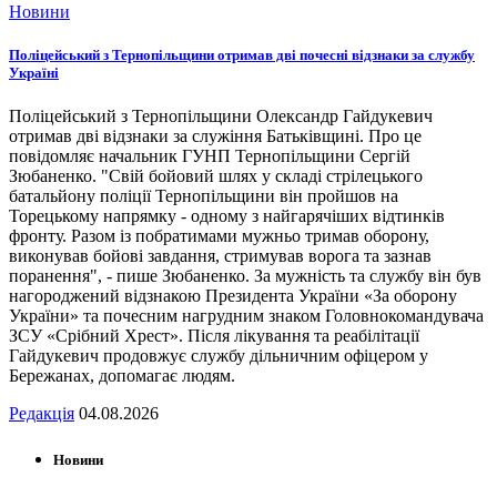
Новини
Поліцейський з Тернопільщини отримав дві почесні відзнаки за службу
Україні
Поліцейський з Тернопільщини Олександр Гайдукевич
отримав дві відзнаки за служіння Батьківщині. Про це
повідомляє начальник ГУНП Тернопільщини Сергій
Зюбаненко. "Свій бойовий шлях у складі стрілецького
батальйону поліції Тернопільщини він пройшов на
Торецькому напрямку - одному з найгарячіших відтинків
фронту. Разом із побратимами мужньо тримав оборону,
виконував бойові завдання, стримував ворога та зазнав
поранення", - пише Зюбаненко. За мужність та службу він був
нагороджений відзнакою Президента України «За оборону
України» та почесним нагрудним знаком Головнокомандувача
ЗСУ «Срібний Хрест». Після лікування та реабілітації
Гайдукевич продовжує службу дільничним офіцером у
Бережанах, допомагає людям.
Редакція
04.08.2026
Новини