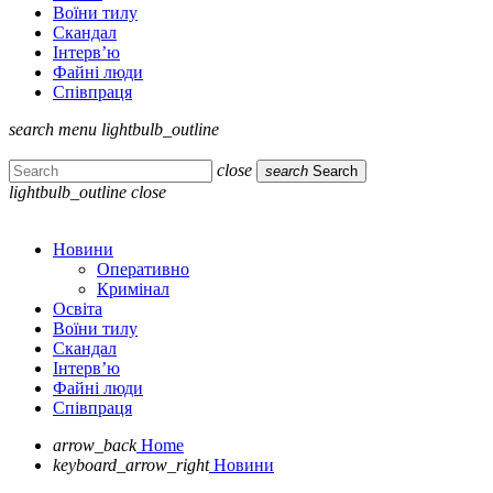
Воїни тилу
Скандал
Інтерв’ю
Файні люди
Співпраця
search
menu
lightbulb_outline
close
search
Search
lightbulb_outline
close
Новини
Оперативно
Кримінал
Освіта
Воїни тилу
Скандал
Інтерв’ю
Файні люди
Співпраця
arrow_back
Home
keyboard_arrow_right
Новини