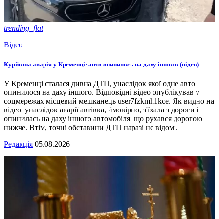
trending_flat
Відео
Курйозна аварія у Кременці: авто опинилось на даху іншого (відео)
У Кременці сталася дивна ДТП, унаслідок якої одне авто
опинилося на даху іншого. Відповідні відео опублікував у
соцмережах місцевий мешканець user7fzkmh1kce. Як видно на
відео, унаслідок аварії автівка, ймовірно, з'їхала з дороги і
опинилась на даху іншого автомобіля, що рухався дорогою
нижче. Втім, точні обставини ДТП наразі не відомі.
Редакція
05.08.2026