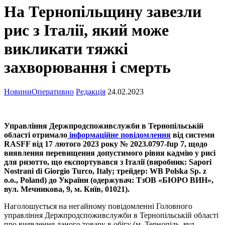
На Тернопільщину завезли
рис з Італії, який може
викликати тяжкі
захворювання і смерть
Новини
Оперативно
Редакція
24.02.2023
Управління Держпродспоживслужби в Тернопільській
області отримало
інформаційне повідомлення
від системи
RASFF від 17 лютого 2023 року № 2023.0797-fup 7, щодо
виявлення перевищення допустимого рівня кадмію у рисі
для ризотто, що експортувався з Італії (виробник: Sapori
Nostrani di Giorgio Turco, Italy; трейдер: WB Polska Sp. z
o.o., Poland) до України (одержувач: ТзОВ «БЮРО ВИН»,
вул. Мечникова, 9, м. Київ, 01021).
Наголошується на негайному повідомленні Головного
управління Держпродспоживслужби в Тернопільській області
про виявлення даного товару в обігу (м. Тернопіль, вул.