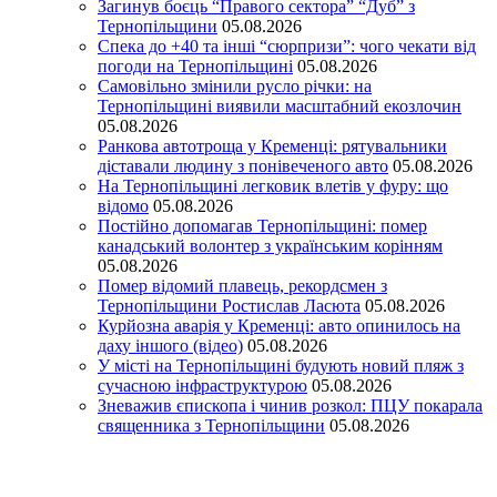
Загинув боєць “Правого сектора” “Дуб” з
Тернопільщини
05.08.2026
Спека до +40 та інші “сюрпризи”: чого чекати від
погоди на Тернопільщині
05.08.2026
Самовільно змінили русло річки: на
Тернопільщині виявили масштабний екозлочин
05.08.2026
Ранкова автотроща у Кременці: рятувальники
діставали людину з понівеченого авто
05.08.2026
На Тернопільщині легковик влетів у фуру: що
відомо
05.08.2026
Постійно допомагав Тернопільщині: помер
канадський волонтер з українським корінням
05.08.2026
Помер відомий плавець, рекордсмен з
Тернопільщини Ростислав Ласюта
05.08.2026
Курйозна аварія у Кременці: авто опинилось на
даху іншого (відео)
05.08.2026
У місті на Тернопільщині будують новий пляж з
сучасною інфраструктурою
05.08.2026
Зневажив єпископа і чинив розкол: ПЦУ покарала
священника з Тернопільщини
05.08.2026