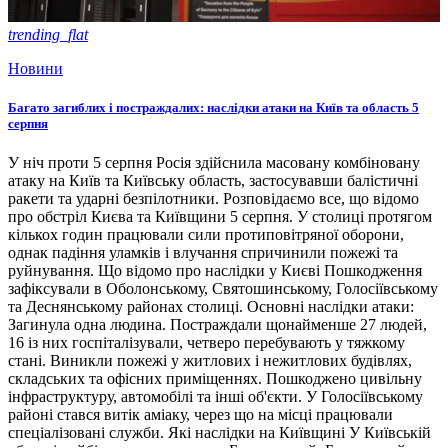
trending_flat
Новини
Багато загиблих і постраждалих: наслідки атаки на Київ та область 5
серпня
У ніч проти 5 серпня Росія здійснила масовану комбіновану
атаку на Київ та Київську область, застосувавши балістичні
ракети та ударні безпілотники. Розповідаємо все, що відомо
про обстріл Києва та Київщини 5 серпня. У столиці протягом
кількох годин працювали сили протиповітряної оборони,
однак падіння уламків і влучання спричинили пожежі та
руйнування. Що відомо про наслідки у Києві Пошкодження
зафіксували в Оболонському, Святошинському, Голосіївському
та Деснянському районах столиці. Основні наслідки атаки:
Загинула одна людина. Постраждали щонайменше 27 людей,
16 із них госпіталізували, четверо перебувають у тяжкому
стані. Виникли пожежі у житлових і нежитлових будівлях,
складських та офісних приміщеннях. Пошкоджено цивільну
інфраструктуру, автомобілі та інші об'єкти. У Голосіївському
районі стався витік аміаку, через що на місці працювали
спеціалізовані служби. Які наслідки на Київщині У Київській