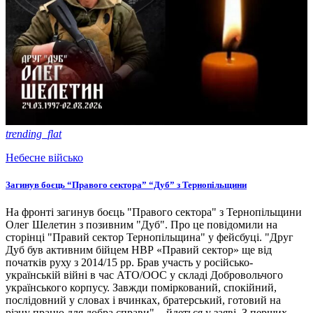
trending_flat
Небесне військо
Загинув боєць “Правого сектора” “Дуб” з Тернопільщини
На фронті загинув боєць "Правого сектора" з Тернопільщини
Олег Шелетин з позивним "Дуб". Про це повідомили на
сторінці "Правий сектор Тернопільщина" у фейсбуці. "Друг
Дуб був активним бійцем НВР «Правий сектор» ще від
початків руху з 2014/15 рр. Брав участь у російсько-
українській війні в час АТО/ООС у складі Добровольчого
українського корпусу. Завжди поміркований, спокійний,
послідовний у словах і вчинках, братерський, готовий на
різну працю для добра справи", - йдеться у заяві. З перших