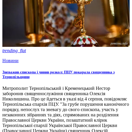
trending_flat
Новини
Зневажив єпископа і чинив розкол: ПЦУ покарала священника з
Тернопільщини
Митрополит Тернопільський і Кременецький Нестор
заборонив священнослужіння священника Олексія
Николишина. Про це йдеться в указі від 4 серпня, повідомляє
Тернопільська єпархія ПЦУ. "За грубе порушення канонічного
порядку, непослух та зневагу до свого єпископа, участь у
незаконних зібраннях та діях, спрямованих на розділення
Православної Церкви України, позаштатний клірик
Тернопільської єпархії Української Православної Церкви
(Православної Церкви України) священник Олексій