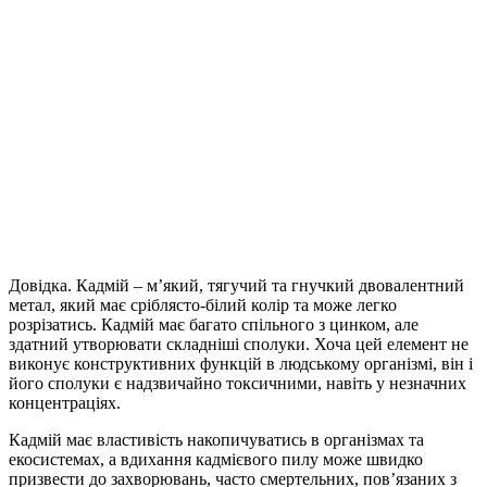
Довідка. Кадмій – м’який, тягучий та гнучкий двовалентний
метал, який має сріблясто-білий колір та може легко
розрізатись. Кадмій має багато спільного з цинком, але
здатний утворювати складніші сполуки. Хоча цей елемент не
виконує конструктивних функцій в людському організмі, він і
його сполуки є надзвичайно токсичними, навіть у незначних
концентраціях.
Кадмій має властивість накопичуватись в організмах та
екосистемах, а вдихання кадмієвого пилу може швидко
призвести до захворювань, часто смертельних, пов’язаних з