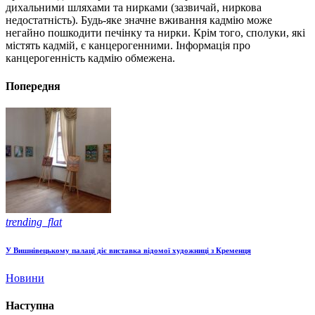
дихальними шляхами та нирками (зазвичай, ниркова
недостатність). Будь-яке значне вживання кадмію може
негайно пошкодити печінку та нирки. Крім того, сполуки, які
містять кадмій, є канцерогенними. Інформація про
канцерогенність кадмію обмежена.
Попередня
trending_flat
У Вишнівецькому палаці діє виставка відомої художниці з Кременця
Новини
Наступна