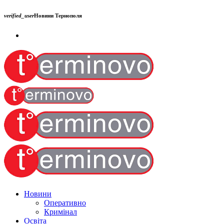
verified_user
Новини Тернополя
Новини
Оперативно
Кримінал
Освіта