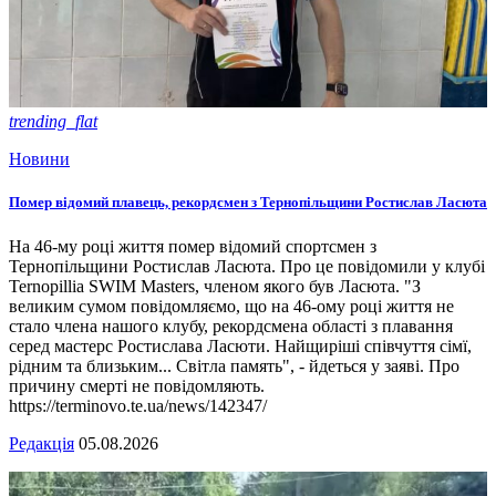
trending_flat
Новини
Помер відомий плавець, рекордсмен з Тернопільщини Ростислав Ласюта
На 46-му році життя помер відомий спортсмен з
Тернопільщини Ростислав Ласюта. Про це повідомили у клубі
Ternopillia SWIM Masters, членом якого був Ласюта. "З
великим сумом повідомляємо, що на 46-ому році життя не
стало члена нашого клубу, рекордсмена області з плавання
серед мастерс Ростислава Ласюти. Найщиріші співчуття сімї,
рідним та близьким... Світла память", - йдеться у заяві. Про
причину смерті не повідомляють.
https://terminovo.te.ua/news/142347/
Редакція
05.08.2026