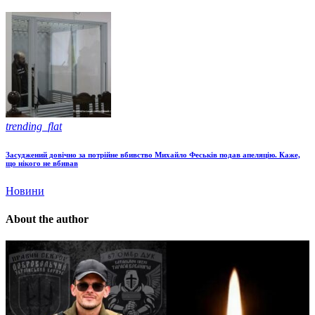
trending_flat
Засуджений довічно за потрійне вбивство Михайло Феськів подав апеляцію. Каже,
що нікого не вбивав
Новини
About the author