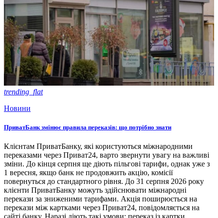
trending_flat
Новини
ПриватБанк змінює правила переказів: що потрібно знати
Клієнтам ПриватБанку, які користуються міжнародними
переказами через Приват24, варто звернути увагу на важливі
зміни. До кінця серпня ще діють пільгові тарифи, однак уже з
1 вересня, якщо банк не продовжить акцію, комісії
повернуться до стандартного рівня. До 31 серпня 2026 року
клієнти ПриватБанку можуть здійснювати міжнародні
перекази за зниженими тарифами. Акція поширюється на
перекази між картками через Приват24, повідомляється на
сайті банку. Наразі діють такі умови: переказ із картки