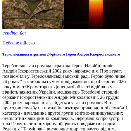
trending_flat
Небесне військо
Тернопільщина втратила 24-річного Героя Андрія Іскоростенського
Теребовлянська громада втратила Героя. На війні поліг
Андрій Іскоростенський 2002 року народження. Про втрату
повідомили у Теребовлянській міській раді. Герою було лише
24 роки. "Із глибоким сумом повідомляємо, що 4 серпня 2026
року в місті Краматорськ Донецької області відійшов у
вічність захисник України, мешканець Теребовлі старший
сержант Іскоростенський Андрій Миколайович, 26 грудня
2002 року народження", - йдеться у заяві громади. Він
проходив службу на посаді інспектора прикордонної служби 1
категорії - начальника другої групи зенітно-винищувальних
безпілотних авіаційних комплексів. Інформацію про зустріч
тіла Героя та чин похорону обіцяють повідомити згодом.
Редакція "Терміново" висловлює щирі співчуття рідним,