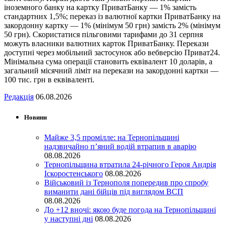
іноземного банку на картку ПриватБанку — 1% замість
стандартних 1,5%; переказ із валютної картки ПриватБанку на
закордонну картку — 1% (мінімум 50 грн) замість 2% (мінімум
50 грн). Скористатися пільговими тарифами до 31 серпня
можуть власники валютних карток ПриватБанку. Перекази
доступні через мобільний застосунок або вебверсію Приват24.
Мінімальна сума операції становить еквівалент 10 доларів, а
загальний місячний ліміт на перекази на закордонні картки —
100 тис. грн в еквіваленті.
Редакція
06.08.2026
Новини
Майже 3,5 промілле: на Тернопільщині
надзвичайно п’яний водій втрапив в аварію
08.08.2026
Тернопільщина втратила 24-річного Героя Андрія
Іскоростенського
08.08.2026
Військовий із Тернополя попередив про спробу
виманити дані бійців під виглядом ВСП
08.08.2026
До +12 вночі: якою буде погода на Тернопільщині
у наступні дні
08.08.2026