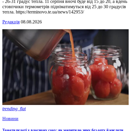
- 26-31 градус тепла. 11 серпня вночі буде від 15 до 20, а вдень
стовпчики термометрів підніматимуться від 25 до 30 градусів
тепла. https://terminovo.te.ua/news/142953/
Редакція
08.08.2026
trending_flat
Новини
Томати пелаті у власному соку: як закрити на зиму без оцту й кислоти