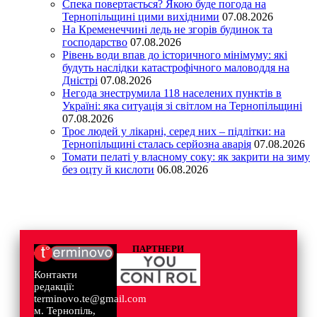
Спека повертається? Якою буде погода на
Тернопільщині цими вихідними
07.08.2026
На Кременеччині ледь не згорів будинок та
господарство
07.08.2026
Рівень води впав до історичного мінімуму: які
будуть наслідки катастрофічного маловоддя на
Дністрі
07.08.2026
Негода знеструмила 118 населених пунктів в
Україні: яка ситуація зі світлом на Тернопільщині
07.08.2026
Троє людей у лікарні, серед них – підлітки: на
Тернопільщині сталась серйозна аварія
07.08.2026
Томати пелаті у власному соку: як закрити на зиму
без оцту й кислоти
06.08.2026
ПАРТНЕРИ
Контакти
редакції:
terminovo.te@gmail.com
м. Тернопіль,