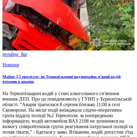
trending_flat
Новини
Майже 3,5 промілле: на Тернопільщині надзвичайно п’яний водій
втрапив в аварію
На Тернопільщині водій у стані алкогольного сп'яніння
вчинив ДТП. Про це повідомляють у ГУНП у Тернопільській
області. "Аварія трапилася 8 серпня близько 11:00 в селі
Скоморохи. На місце події виїжджала слідчо-оперативна
група відділу поліції №2 Тернополя. за попередньою
інформацією, водій автомобіля ВАЗ 2108 не зупинився на
вимогу співробітників групи реагування патрульної поліції та
почав тікати," - йдеться у заяві. Втікаючи, водій допустив з'їзд