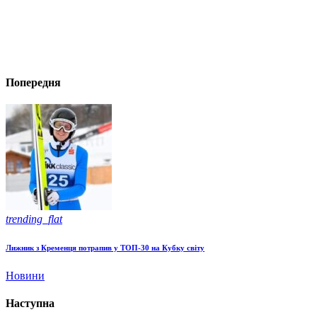
Попередня
trending_flat
Лижник з Кременця потрапив у ТОП-30 на Кубку світу
Новини
Наступна