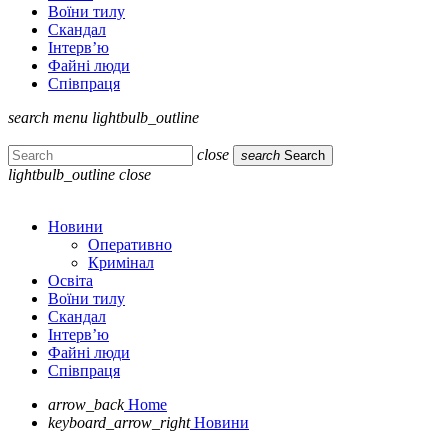
Воїни тилу
Скандал
Інтерв’ю
Файні люди
Співпраця
search
menu
lightbulb_outline
close
search
Search
lightbulb_outline
close
Новини
Оперативно
Кримінал
Освіта
Воїни тилу
Скандал
Інтерв’ю
Файні люди
Співпраця
arrow_back
Home
keyboard_arrow_right
Новини