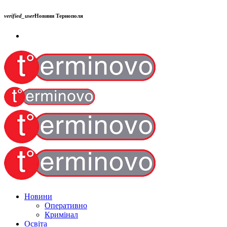
verified_user
Новини Тернополя
Новини
Оперативно
Кримінал
Освіта