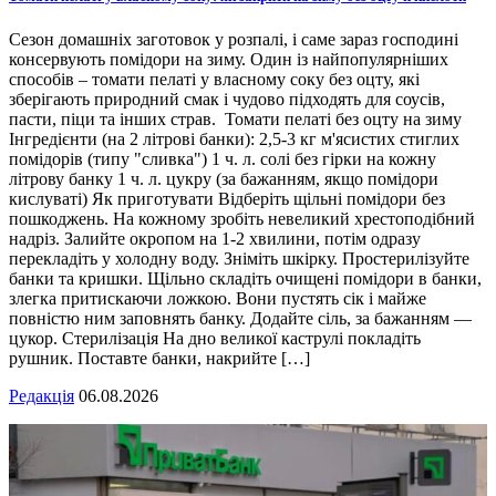
Сезон домашніх заготовок у розпалі, і саме зараз господині
консервують помідори на зиму. Один із найпопулярніших
способів – томати пелаті у власному соку без оцту, які
зберігають природний смак і чудово підходять для соусів,
пасти, піци та інших страв. Томати пелаті без оцту на зиму
Інгредієнти (на 2 літрові банки): 2,5-3 кг м'ясистих стиглих
помідорів (типу "сливка") 1 ч. л. солі без гірки на кожну
літрову банку 1 ч. л. цукру (за бажанням, якщо помідори
кислуваті) Як приготувати Відберіть щільні помідори без
пошкоджень. На кожному зробіть невеликий хрестоподібний
надріз. Залийте окропом на 1-2 хвилини, потім одразу
перекладіть у холодну воду. Зніміть шкірку. Простерилізуйте
банки та кришки. Щільно складіть очищені помідори в банки,
злегка притискаючи ложкою. Вони пустять сік і майже
повністю ним заповнять банку. Додайте сіль, за бажанням —
цукор. Стерилізація На дно великої каструлі покладіть
рушник. Поставте банки, накрийте […]
Редакція
06.08.2026