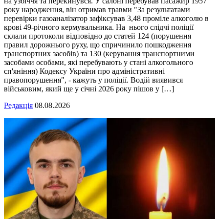
на узбіччя та перекинувся. У салоні перебував пасажир 1957
року народження, він отримав травми "За результатами
перевірки газоаналізатор зафіксував 3,48 проміле алкоголю в
крові 49-річного кермувальника. На нього слідчі поліції
склали протоколи відповідно до статей 124 (порушення
правил дорожнього руху, що спричинило пошкодження
транспортних засобів) та 130 (керування транспортними
засобами особами, які перебувають у стані алкогольного
сп'яніння) Кодексу України про адміністративні
правопорушення", - кажуть у поліції. Водій виявився
військовим, який ще у січні 2026 року пішов у […]
Редакція
08.08.2026