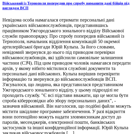
Військовий із Тернополя попередив про спробу виманити дані бійців під
виглядом ВСП
Невідома особа намагалася отримати персональні дані
українських військовослужбовців, представившись
працівником Ужгородського зонального відділу Військової
служби правопорядку. Про спробу попередив військовий із
Тернополя, начальник відділення комунікацій 50 окремої
артилерійської бригади Юрій Кульпа. За його словами,
невідомий звернувся до нього під приводом перевірки
військовослужбовців, які здійснили самовільне залишення
частини (СЗЧ). Під цим приводом чоловік намагався передати
архів, у якому нібито містилися службові документи та
персональні дані військових. Кульпа вирішив перевірити
інформацію та звернувся до військовослужбовців ВСП.
З'ясувалося, що людина, яка представилася представником
Ужгородського зонального відділу, у цьому підрозділі не
проходить службу. "Є всі підстави вважати, що це могла бути
спроба кіберрозвідки або збору персональних даних", -
зазначив військовий. Він наголосив, що подібні файли можуть
містити шкідливе програмне забезпечення. У разі відкриття
вони потенційно можуть надати зловмисникам доступ до
паролів, месенджерів, електронної пошти, банківських
застосунків та іншої конфіденційної інформації. Юрій Кульпа
закликав військовослужбовців […]