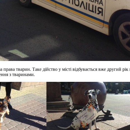
 права тварин. Таке дійство у місті відбувається вже другий рі
ення з тваринами.