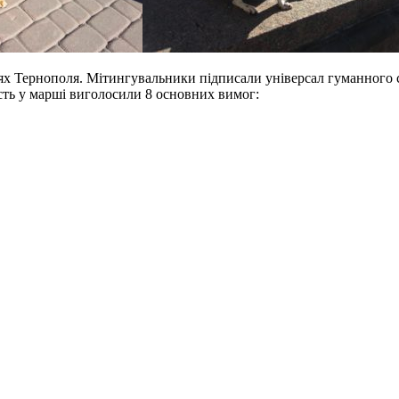
х Тернополя. Мітингувальники підписали універсал гуманного ст
асть у марші виголосили 8 основних вимог: