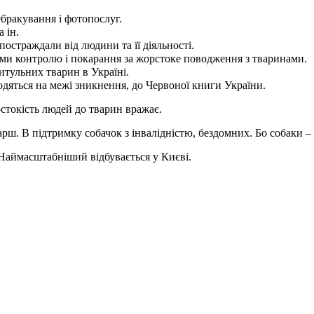
ебракування і фотопослуг.
 ін.
постраждали від людини та її діяльності.
теми контролю і покарання за жорстоке поводження з тваринами.
итульних тварин в Україні.
дяться на межі зникнення, до Червоної книги України.
стокість людей до тварин вражає.
ш. В підтримку собачок з інвалідністю, бездомних. Бо собаки – 
 Наймасштабніший відбувається у Києві.