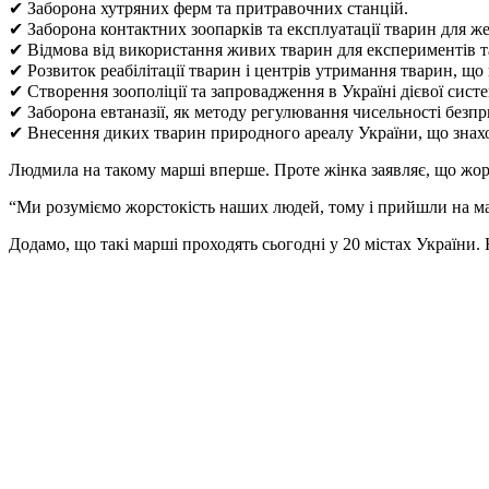
✔ Заборона хутряних ферм та притравочних станцій.
✔ Заборона контактних зоопарків та експлуатації тварин для ж
✔ Відмова від використання живих тварин для експериментів та
✔ Розвиток реабілітації тварин і центрів утримання тварин, що 
✔ Створення зоополіції та запровадження в Україні дієвої сис
✔ Заборона евтаназії, як методу регулювання чисельності безпр
✔ Внесення диких тварин природного ареалу України, що знахо
Людмила на такому марші вперше. Проте жінка заявляє, що жор
“Ми розуміємо жорстокість наших людей, тому і прийшли на мар
Додамо, що такі марші проходять сьогодні у 20 містах України.