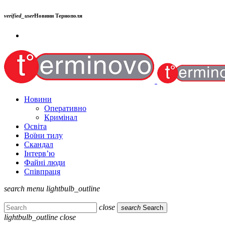
verified_user
Новини Тернополя
Новини
Оперативно
Кримінал
Освіта
Воїни тилу
Скандал
Інтерв’ю
Файні люди
Співпраця
search
menu
lightbulb_outline
close
search
Search
lightbulb_outline
close