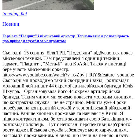
trending_flat
Новини
Гармата “Гіацинт” і військовий оркестр. Тернополянам розповідають
про принади служби за контрактом
Сьогодні, 15 серпня, біля ТРЦ "Подоляни" відбувається показ
військової техніки. Там представлені 4 одиниці техніки:
гармата "Гіацинт", "Мста-Б", два КрАЗи. Також у виставці
бере участь військовий оркестр.
https://www.youtube.com/watch?v=x-Zbvjt_RtY&feature=youtu.be
Сьогодні ми проводимо такий своєрідний захід - розповідає
молодший лейтинант 44 окремої артилерійської бригади Юлія
Шкугра. - Організовувала його 44 окрема артилерійська
бригада. Таким чином ми хочемо показати молодим хлопцям,
що контрактна служба - це не страшно. Микита уже 4 роки
перебуває на контрактній службі у тернопільській військовій
частині. Раніше хлопець проживав та навчався у Києві. Я
пішов контрактником, бо хотів захищати свою Батьківщину, -
розповідає хлопець. - Тут є непогані перспективи кар'єрного
росту, адже військова служба забезпечує мене харчуванням,
одягом та проживанням. Я знаю, що ідучи на пенсію, я буду