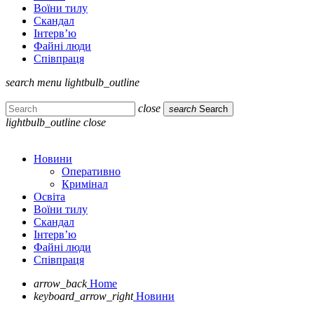
Воїни тилу
Скандал
Інтерв’ю
Файні люди
Співпраця
search
menu
lightbulb_outline
close
search
Search
lightbulb_outline
close
Новини
Оперативно
Кримінал
Освіта
Воїни тилу
Скандал
Інтерв’ю
Файні люди
Співпраця
arrow_back
Home
keyboard_arrow_right
Новини