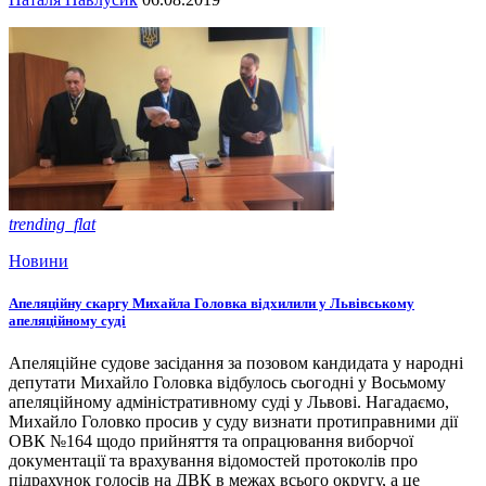
trending_flat
Новини
Апеляційну скаргу Михайла Головка відхилили у Львівському
апеляційному суді
Апеляційне судове засідання за позовом кандидата у народні
депутати Михайло Головка відбулось сьогодні у Восьмому
апеляційному адміністративному суді у Львові. Нагадаємо,
Михайло Головко просив у суду визнати протиправними дії
ОВК №164 щодо прийняття та опрацювання виборчої
документації та врахування відомостей протоколів про
підрахунок голосів на ДВК в межах всього округу, а це