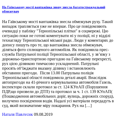
На Гаївському мості вантажівка знову знесла багатостраждальний
обмежувач
На Гаївському мості вантажівка знесла обмежувач руху. Такий
випадок трапляється уже не вперше. Про це повідомляють
очевидці у пабліку "Тернопільські плітки" в соцмережі. Цю
ситуацію поки не готові коментувати ні у поліції, ні у відділі
технагляду Тернопільської міської ради. Люди у коментарях до
допису пишуть про те, що вантажівка знесла обмежувач,
діляться фото сплющеного автомобіля. Як повідомила прес-
служба Патрульної поліції Тернопільської області, у зв’язку з
дорожньо-транспортною пригодою на Гаївському перехресті,
рух цією ділянкою тимчасово ускладнений. Патрульні
просять об‘їжджати вказану ділянку і встановлюють
обставини пригоди. Після 13.00 Патрульна поліція
Тернопільської області повідомила деталі аварії. Внаслідок
автопригоди на 41-річного кермувальника автомобіля Газель,
інспектори склали протокол за ст. 124 КУпАП (Порушення
ПДР,що призвели до ДТП) та протокол за ч. 1 ст. 139 КУпАП(
(Пошкодження автомобільних доріг, вулиць, дорожніх споруд),
вилучено посвідчення водія. Надалі усі матеріали передадуть в
суд, який визначатиме міру покарання. Рух на […]
Наталя Павлусик
09.08.2019