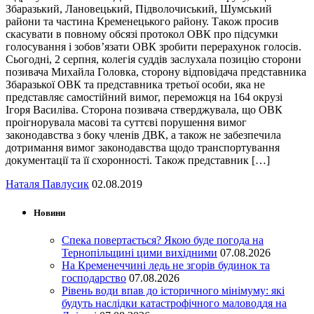
Збаразький, Лановецький, Підволочиський, Шумський
райони та частина Кременецького району. Також просив
скасувати в повному обсязі протокол ОВК про підсумки
голосування і зобов’язати ОВК зробити перерахунок голосів.
Сьогодні, 2 серпня, колегія суддів заслухала позицію сторони
позивача Михайла Головка, сторону відповідача представника
Збаразької ОВК та представника третьої особи, яка не
представляє самостійний вимог, переможця на 164 окрузі
Ігоря Василіва. Сторона позивача стверджувала, що ОВК
проігнорувала масові та суттєві порушення вимог
законодавства з боку членів ДВК, а також не забезпечила
дотримання вимог законодавства щодо транспортування
документації та її схоронності. Також представник […]
Наталя Павлусик
02.08.2019
Новини
Спека повертається? Якою буде погода на
Тернопільщині цими вихідними
07.08.2026
На Кременеччині ледь не згорів будинок та
господарство
07.08.2026
Рівень води впав до історичного мінімуму: які
будуть наслідки катастрофічного маловоддя на