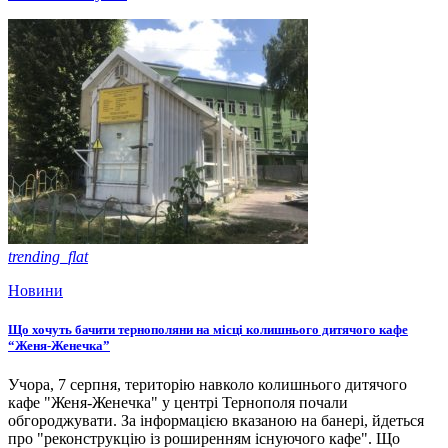
trending_flat
Новини
Що хочуть бачити тернополяни на місці колишнього дитячого кафе
“Женя-Женечка”
Учора, 7 серпня, територію навколо колишнього дитячого
кафе "Женя-Женечка" у центрі Тернополя почали
обгороджувати. За інформацією вказаною на банері, йдеться
про "реконструкцію із роширенням існуючого кафе". Що