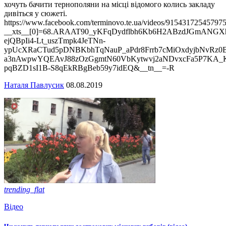
хочуть бачити тернополяни на місці відомого колись закладу
дивіться у сюжеті.
https://www.facebook.com/terminovo.te.ua/videos/915431725457975
__xts__[0]=68.ARAAT90_yKFqDydflbh6Kb6H2ABzdJGmANG
ejQBpIi4-Lt_uszTmpk4JeTNn-
ypUcXRaCTud5pDNBKbhTqNauP_aPdr8Frrb7cMiOxdyjbNvRz
a3nAwpwYQEAvJ88zOzGgmtN60VbKytwvj2aNDvxcFa5P7KA_K
pqBZD1sI1B-S8qEkRBgBeb59y7idEQ&__tn__=-R
Наталя Павлусик
08.08.2019
trending_flat
Відео