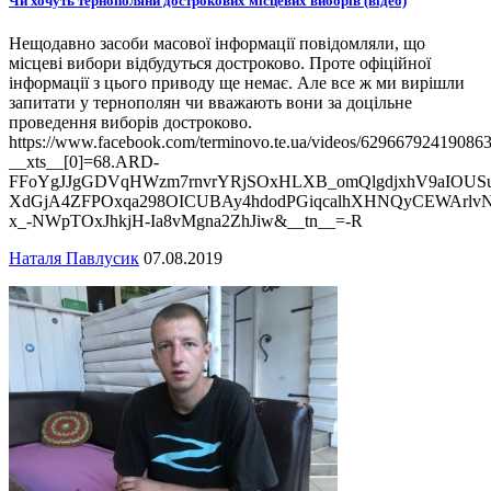
Чи хочуть тернополяни дострокових місцевих виборів (відео)
Нещодавно засоби масової інформації повідомляли, що
місцеві вибори відбудуться достроково. Проте офіційної
інформації з цього приводу ще немає. Але все ж ми вирішли
запитати у тернополян чи вважають вони за доцільне
проведення виборів достроково.
https://www.facebook.com/terminovo.te.ua/videos/629667924190863
__xts__[0]=68.ARD-
FFoYgJJgGDVqHWzm7rnvrYRjSOxHLXB_omQlgdjxhV9aIOUSuJ
XdGjA4ZFPOxqa298OICUBAy4hdodPGiqcalhXHNQyCEWArlv
x_-NWpTOxJhkjH-Ia8vMgna2ZhJiw&__tn__=-R
Наталя Павлусик
07.08.2019