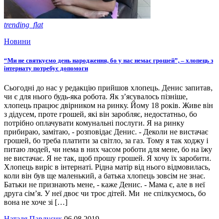
trending_flat
Новини
“Ми не святкуємо день народження, бо у нас немає грошей”, – хлопець з
інтернату потребує допомоги
Сьогодні до нас у редакцію прийшов хлопець. Денис запитав,
чи є для нього будь-яка робота. Як з’ясувалось пізніше,
хлопець працює двірником на ринку. Йому 18 років. Живе він
з дідусем, проте грошей, які він заробляє, недостатньо, бо
потрібно оплачувати комунальні послуги. Я на ринку
прибираю, замітаю, - розповідає Денис. - Деколи не вистачає
грошей, бо треба платити за світло, за газ. Тому я так ходжу і
питаю людей, чи нема в них часом роботи для мене, бо на їжу
не вистачає. Я не так, щоб прошу грошей. Я хочу їх заробити.
Хлопець виріс в інтернаті. Рідна матір від нього відмовилась,
коли він був ще маленький, а батька хлопець зовсім не знає.
Батьки не признають мене, - каже Денис. - Мама є, але в неї
друга сім’я. У неї двоє чи троє дітей. Ми не спілкуємось, бо
вона не хоче зі […]
Наталя Павлусик
06.08.2019