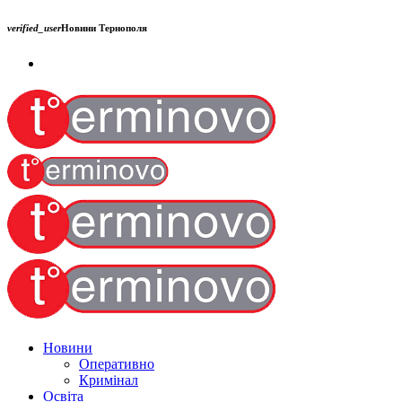
verified_user
Новини Тернополя
Новини
Оперативно
Кримінал
Освіта