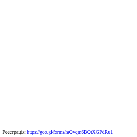
Реєстрація:
https://goo.gl/forms/raQvqm6BQtXGPdRu1