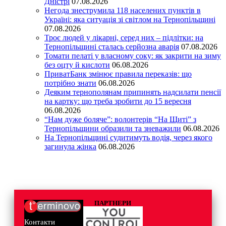
Дністрі
07.08.2026
Негода знеструмила 118 населених пунктів в
Україні: яка ситуація зі світлом на Тернопільщині
07.08.2026
Троє людей у лікарні, серед них – підлітки: на
Тернопільщині сталась серйозна аварія
07.08.2026
Томати пелаті у власному соку: як закрити на зиму
без оцту й кислоти
06.08.2026
ПриватБанк змінює правила переказів: що
потрібно знати
06.08.2026
Деяким тернополянам припинять надсилати пенсії
на картку: що треба зробити до 15 вересня
06.08.2026
“Нам дуже боляче”: волонтерів “На Щиті” з
Тернопільщини образили та зневажили
06.08.2026
На Тернопільщині судитимуть водія, через якого
загинула жінка
06.08.2026
ПАРТНЕРИ
Контакти