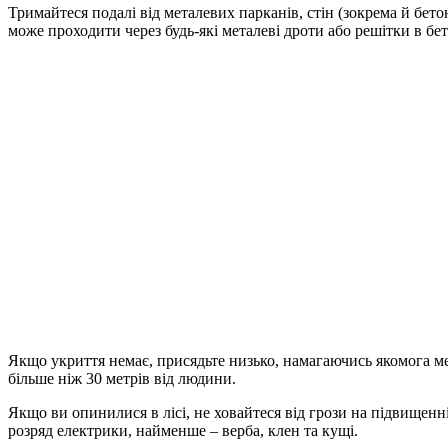
Тримайтеся подалі від металевих парканів, стін (зокрема й бето
може проходити через будь-які металеві дроти або решітки в бет
Якщо укриття немає, присядьте низько, намагаючись якомога ме
більше ніж 30 метрів від людини.
Якщо ви опинилися в лісі, не ховайтеся від грози на підвищенні
розряд електрики, найменше – верба, клен та кущі.