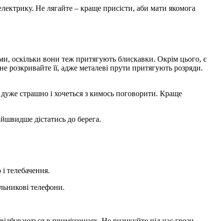
електрику. Не лягайте – краще присісти, аби мати якомога
ми, оскільки вони теж притягують блискавки. Окрім цього, є
не розкривайте її, адже металеві прути притягують розряди.
 дуже страшно і хочеться з кимось поговорити. Краще
айшвидше дістатись до берега.
і телебачення.
льникові телефони.
відбуваються в приміщеннях. Не ризикуйте під час грози,