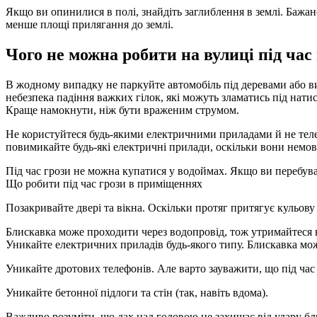
Якщо ви опинилися в полі, знайдіть заглиблення в землі. Бажан
менше площі прилягання до землі.
Чого не можна робити на вулиці під час
В жодному випадку не паркуйте автомобіль під деревами або ви
небезпека падіння важких гілок, які можуть зламатись під нати
Краще намокнути, ніж бути враженим струмом.
Не користуйтеся будь-якими електричними приладами й не теле
повимикайте будь-які електричні прилади, оскільки вони немов
Під час грози не можна купатися у водоймах. Якщо ви перебува
Що робити під час грози в приміщеннях
Позакривайте двері та вікна. Оскільки протяг притягує кульову
Блискавка може проходити через водопровід, тож утримайтеся в
Уникайте електричних приладів будь-якого типу. Блискавка мож
Уникайте дротових телефонів. Але варто зауважити, що під час
Уникайте бетонної підлоги та стін (так, навіть вдома).
Важливо розуміти, що дах над головою не захищає від удару бл