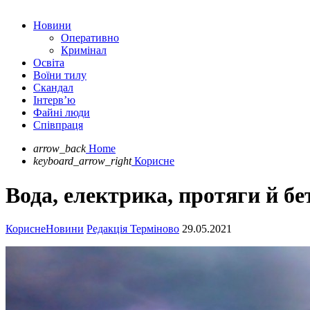
Новини
Оперативно
Кримінал
Освіта
Воїни тилу
Скандал
Інтерв’ю
Файні люди
Співпраця
arrow_back
Home
keyboard_arrow_right
Корисне
Вода, електрика, протяги й бе
Корисне
Новини
Редакція Терміново
29.05.2021