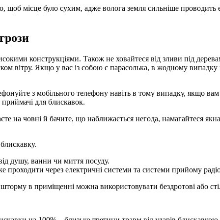
о, щоб місце було сухим, адже волога земля сильніше проводить 
 грози
сокими конструкціями. Також не ховайтеся від зливи під дерева
ском вітру. Якщо у вас із собою є парасолька, в жодному випадку 
фонуйте з мобільного телефону навіть в тому випадку, якщо вам
 приймачі для блискавок.
єте на човні й бачите, що наближається негода, намагайтеся якн
 блискавку.
ід душу, ванни чи миття посуду.
е проходити через електричні системи та системи прийому радіо 
 шторму в приміщенні можна використовувати бездротові або сті
искавки на 100% – близько третини травм від ударів блискавкою 