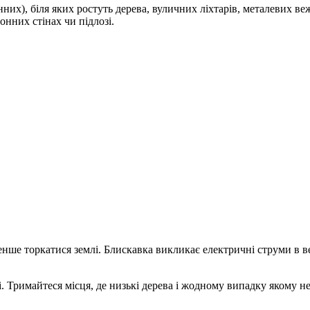
нних), біля яких ростуть дерева, вуличних ліхтарів, металевих в
онних стінах чи підлозі.
нше торкатися землі. Блискавка викликає електричні струми в вер
. Тримайтеся місця, де низькі дерева і жодному випадку якому не