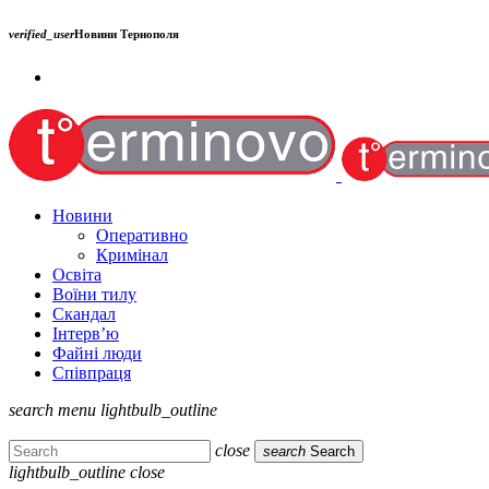
verified_user
Новини Тернополя
Новини
Оперативно
Кримінал
Освіта
Воїни тилу
Скандал
Інтерв’ю
Файні люди
Співпраця
search
menu
lightbulb_outline
close
search
Search
lightbulb_outline
close