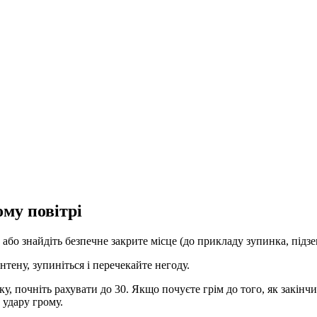
ому повітрі
або знайдіть безпечне закрите місце (до прикладу зупинка, підз
антену, зупиніться і перечекайте негоду.
у, почніть рахувати до 30. Якщо почуєте грім до того, як закінчи
 удару грому.