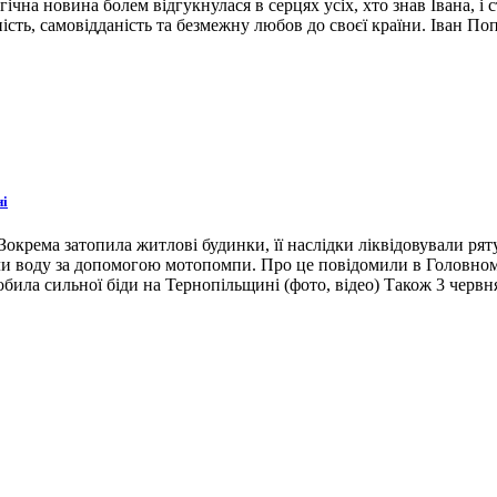
гічна новина болем відгукнулася в серцях усіх, хто знав Івана, 
ість, самовідданість та безмежну любов до своєї країни. Іван По
ні
окрема затопила житлові будинки, її наслідки ліквідовували ря
ли воду за допомогою мотопомпи. Про це повідомили в Головном
била сильної біди на Тернопільщині (фото, відео) Також 3 червн