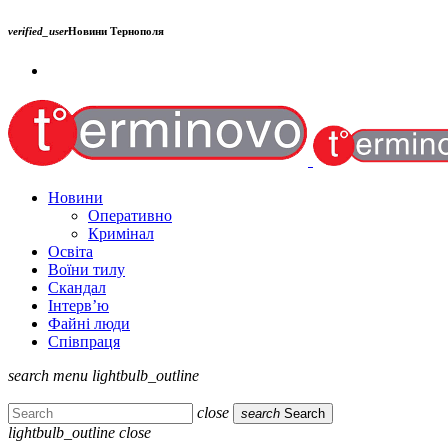
verified_user
Новини Тернополя
Новини
Оперативно
Кримінал
Освіта
Воїни тилу
Скандал
Інтерв’ю
Файні люди
Співпраця
search
menu
lightbulb_outline
close
search
Search
lightbulb_outline
close