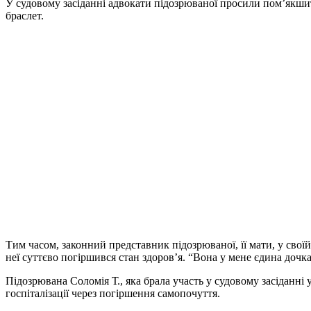
У судовому засіданні адвокати підозрюваної просили пом’якшит
браслет.
Тим часом, законний представник підозрюваної, її мати, у своїй
неї суттєво погіршився стан здоров’я. “Вона у мене єдина дочка, 
Підозрювана Соломія Т., яка брала участь у судовому засіданні 
госпіталізації через погіршення самопочуття.