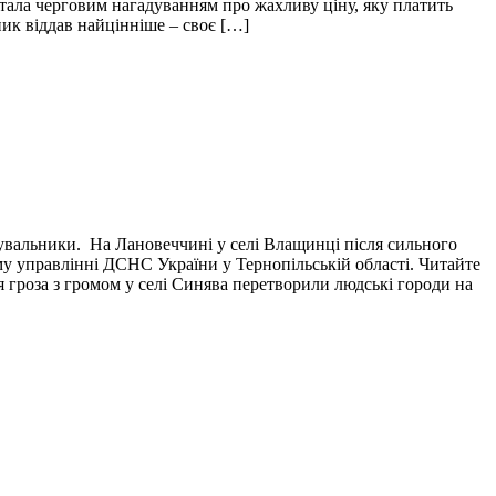
і стала черговим нагадуванням про жахливу ціну, яку платить
пик віддав найцінніше – своє […]
тувальники. На Лановеччині у селі Влащинці після сильного
у управлінні ДСНС України у Тернопільській області. Читайте
я гроза з громом у селі Синява перетворили людські городи на