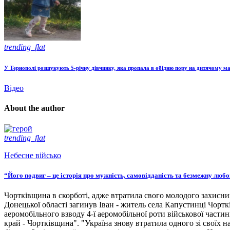
trending_flat
У Тернополі розшукують 5-річну дівчинку, яка пропала в обідню пору на дитячому ма
Відео
About the author
trending_flat
Небесне військо
“Його подвиг – це історія про мужність, самовідданість та безмежну люб
Чортківщина в скорботі, адже втратила свого молодого захисни
Донецької області загинув Іван - житель села Капустинці Чортк
аеромобільного взводу 4-ї аеромобільної роти військової части
край - Чортківщина". "Україна знову втратила одного зі своїх