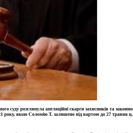
ного суду розглянула апеляційні скарги захисників та законно
21 року, якою Соломію Т. залишено під вартою до 27 травня ц.