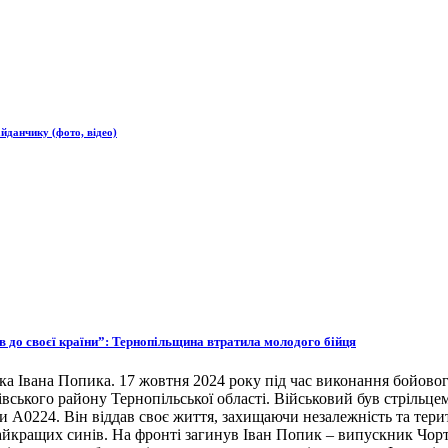
йданчику (фото, відео)
ов до своєї країни”: Тернопільщина втратила молодого бійця
ка Івана Попика. 17 жовтня 2024 року під час виконання бойовог
івського району Тернопільської області. Військовий був стрільце
ни А0224. Він віддав своє життя, захищаючи незалежність та тери
 найкращих синів. На фронті загинув Іван Попик – випускник Чор