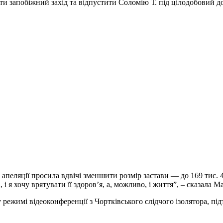
и запобіжний захід та відпустити Соломію Т. під цілодобовий д
 апеляції просила вдвічі зменшити розмір застави — до 169 тис. 
і я хочу врятувати її здоров’я, а, можливо, і життя”, – сказала Ма
у режимі відеоконференції з Чортківського слідчого ізолятора, п