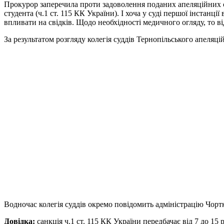
Прокурор заперечила проти задоволення поданих апеляційних с
студента (ч.1 ст. 115 КК України). І хоча у суді першої інстан
впливати на свідків. Щодо необхідності медичного огляду, то в
За результатом розгляду колегія суддів Тернопільського апеляці
Водночас колегія суддів окремо повідомить адміністрацію Чорт
Довідка:
санкція ч.1 ст. 115 КК України передбачає від 7 до 15 