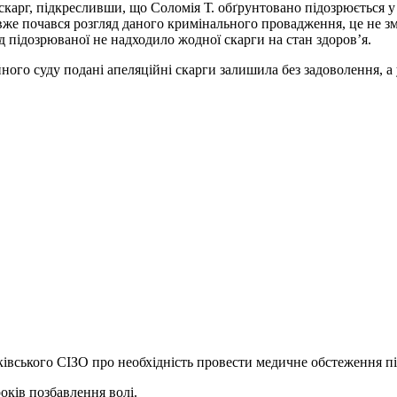
карг, підкресливши, що Соломія Т. обґрунтовано підозрюється у
ції вже почався розгляд даного кримінального провадження, це не 
ід підозрюваної не надходило жодної скарги на стан здоров’я.
йного суду подані апеляційні скарги залишила без задоволення, а 
ківського СІЗО про необхідність провести медичне обстеження пі
років позбавлення волі.