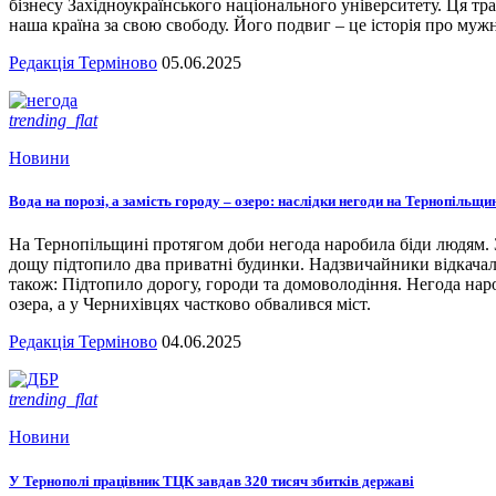
бізнесу Західноукраїнського національного університету. Ця тра
наша країна за свою свободу. Його подвиг – це історія про мужн
Редакція Терміново
05.06.2025
trending_flat
Новини
Вода на порозі, а замість городу – озеро: наслідки негоди на Тернопільщи
На Тернопільщині протягом доби негода наробила біди людям. З
дощу підтопило два приватні будинки. Надзвичайники відкача
також: Підтопило дорогу, городи та домоволодіння. Негода наро
озера, а у Чернихівцях частково обвалився міст.
Редакція Терміново
04.06.2025
trending_flat
Новини
У Тернополі працівник ТЦК завдав 320 тисяч збитків державі