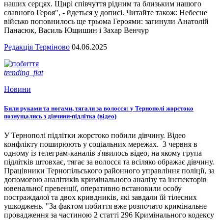
наших серцях. Щирі співчуття рідним та близьким нашого
славного Героя", - йдеться у дописі. Читайте також: Небесне
військо поповнилось ще трьома Героями: загинули Анатолій
Панасюк, Василь Ющишин і Захар Венчур
Редакція Терміново
04.06.2025
trending_flat
Новини
Били руками та ногами, тягали за волосся: у Тернополі жорстоко
познущались з дівчини-підлітка (відео)
У Тернополі підлітки жорстоко побили дівчину. Відео
конфлікту поширюють у соціальних мережах. 3 червня в
одному із телеграм-каналів з'явилось відео, на якому група
підлітків штовхає, тягає за волосся та всіляко ображає дівчину.
Працівники Тернопільського районного управління поліції, за
допомогою аналітиків кримінального аналізу та інспекторів
ювенальної превенції, оперативно встановили особу
постраждалої та двох кривдників, які завдали їй тілесних
ушкоджень. "За фактом побиття вже розпочато кримінальне
провадження за частиною 2 статті 296 Кримінального кодексу