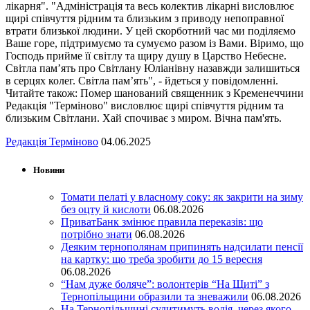
лікарня". "Адміністрація та весь колектив лікарні висловлює
щирі співчуття рідним та близьким з приводу непоправної
втрати близької людини. У цей скорботний час ми поділяємо
Ваше горе, підтримуємо та сумуємо разом із Вами. Віримо, що
Господь прийме її світлу та щиру душу в Царство Небесне.
Світла пам’ять про Світлану Юліанівну назавжди залишиться
в серцях колег. Світла пам’ять", - йдеться у повідомленні.
Читайте також: Помер шанований священник з Кременеччини
Редакція "Терміново" висловлює щирі співчуття рідним та
близьким Світлани. Хай спочиває з миром. Вічна пам'ять.
Редакція Терміново
04.06.2025
Новини
Томати пелаті у власному соку: як закрити на зиму
без оцту й кислоти
06.08.2026
ПриватБанк змінює правила переказів: що
потрібно знати
06.08.2026
Деяким тернополянам припинять надсилати пенсії
на картку: що треба зробити до 15 вересня
06.08.2026
“Нам дуже боляче”: волонтерів “На Щиті” з
Тернопільщини образили та зневажили
06.08.2026
На Тернопільщині судитимуть водія, через якого