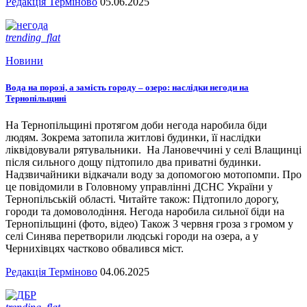
Редакція Терміново
05.06.2025
trending_flat
Новини
Вода на порозі, а замість городу – озеро: наслідки негоди на
Тернопільщині
На Тернопільщині протягом доби негода наробила біди
людям. Зокрема затопила житлові будинки, її наслідки
ліквідовували рятувальники. На Лановеччині у селі Влащинці
після сильного дощу підтопило два приватні будинки.
Надзвичайники відкачали воду за допомогою мотопомпи. Про
це повідомили в Головному управлінні ДСНС України у
Тернопільській області. Читайте також: Підтопило дорогу,
городи та домоволодіння. Негода наробила сильної біди на
Тернопільщині (фото, відео) Також 3 червня гроза з громом у
селі Синява перетворили людські городи на озера, а у
Чернихівцях частково обвалився міст.
Редакція Терміново
04.06.2025