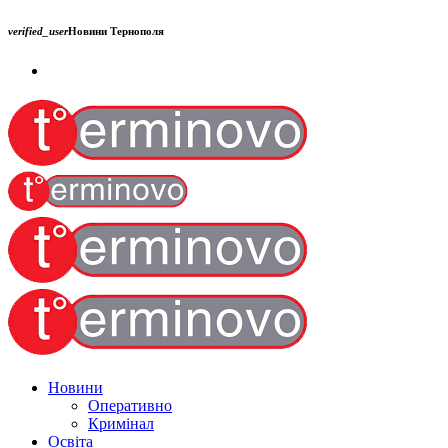
verified_user
Новини Тернополя
Новини
Оперативно
Кримінал
Освіта