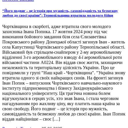
“Його подвиг – це історія про мужність, самовідданість та безмежну
любов до своєї країни”: Тернопільщина втратила молодого бійця
Чортківщина в скорботі, адже втратила свого молодого
захисника Івана Попика. 17 жовтня 2024 року під час
виконання бойового завдання біля села Єлизаветівка
Покровського району Донецької області загинув Іван - житель
села Капустинці Чортківського району Тернопільської області.
Військовий був стрільцем-снайпером у 2-му аеромобільному
відділенні 3-го аеромобільного взводу 4-ї аеромобільної роти
військової частини А0224. Він віддав своє життя, захищаючи
незалежність та територіальну цілісність України. Про це
повідомили у групі "Наш край - Чортківщина". "Україна знову
втратила одного зі своїх найкращих синів. На фронті загинув
Іван Попик – випускник Чортківського навчально-наукового
інституту підприємництва і бізнесу Західноукраїнського
національного університету. Ця трагічна новина болем
відгукнулася в серцях усіх, хто знав Івана, і стала черговим
нагадуванням про жахливу ціну, яку платить наша країна за
свою свободу. Його подвиг – це історія про мужність,
самовідданість та безмежну любов до своєї країни. Іван Попик
віддав найцінніше – своє […]