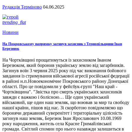
Редакція Терміново
04.06.2025
trending_flat
Новини
На Покровському напрямку загинув захисник з Тернопільщини Іван
Березнюк
На Чортківщині прощатимуться із захисником Іваном
Березюком, який боронив українську землю від загарбників.
Загинув воїн 3 червня 2025 року під час виконання бойового
завдання із стримування військової агресії російської федерації
в районі н.п.Новоекономічне Покровського району Донецької
області. Про це повідомили у фейсбук-групі "Наш край -
Чортківщина". "Звістка про смерть українських захисників
завжди є важкою і болісною… Ще один український
військовий, ще один наш земляк, що воював за мир та свободу
нашої країни, пішов від нас. Зі скорботою повідомляємо що
боронячи державний суверенітет і територіальну цілісність
загинув наш земляк, Березюк Іван Ярославович 10.08.1969
року народження, житель села Красне Гримайлівської
громади. Світлий спомин про нього назавжди залишиться в