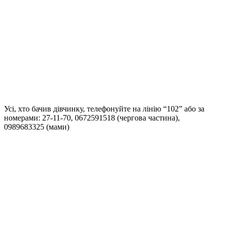
Усі, хто бачив дівчинку, телефонуйте на лінію “102” або за
номерами: 27-11-70, 0672591518 (чергова частина),
0989683325 (мами)