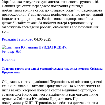
України, яка стосується хуліганства, вчиненого групою осіб.
Санкція цієї статті передбачає покарання у вигляді
позбавлення волі на строк до чотирьох років", - повідомляють
правоохоронці. У соцмережах повідомляють, що це не перший
інцидент з кривдницею. Раніше вона неодноразово била
дівчат. Читайте також: За побиття матері тернополянину
загрожують громадські роботи, обмеження або позбавлення
волі
Редакція Терміново
04.06.2025
trending_flat
Новини
Трагічна втрата для однієї з тернопільських лікарень: померла Світлана
Придаткевич
Обірвалось життя працівниці Тернопільської обласної дитячої
клінічної лікарні Світлани Придаткевич. На 60 році життя та
після важкої хвороби померла сестра медичного ортопедо-
травматологічного дитячого відділення з травматологічним
пунктом Світлана Юліанівна Придаткевич. Про це
повідомили у КНП "Тернопільська обласна дитяча клінічна