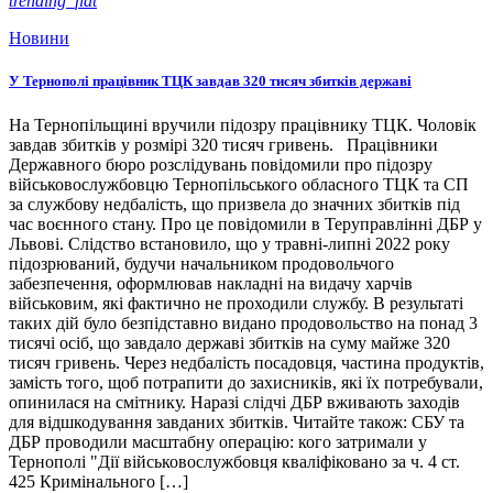
trending_flat
Новини
У Тернополі працівник ТЦК завдав 320 тисяч збитків державі
На Тернопільщині вручили підозру працівнику ТЦК. Чоловік
завдав збитків у розмірі 320 тисяч гривень. Працівники
Державного бюро розслідувань повідомили про підозру
військовослужбовцю Тернопільського обласного ТЦК та СП
за службову недбалість, що призвела до значних збитків під
час воєнного стану. Про це повідомили в Теруправлінні ДБР у
Львові. Слідство встановило, що у травні-липні 2022 року
підозрюваний, будучи начальником продовольчого
забезпечення, оформлював накладні на видачу харчів
військовим, які фактично не проходили службу. В результаті
таких дій було безпідставно видано продовольство на понад 3
тисячі осіб, що завдало державі збитків на суму майже 320
тисяч гривень. Через недбалість посадовця, частина продуктів,
замість того, щоб потрапити до захисників, які їх потребували,
опинилася на смітнику. Наразі слідчі ДБР вживають заходів
для відшкодування завданих збитків. Читайте також: СБУ та
ДБР проводили масштабну операцію: кого затримали у
Тернополі "Дії військовослужбовця кваліфіковано за ч. 4 ст.
425 Кримінального […]