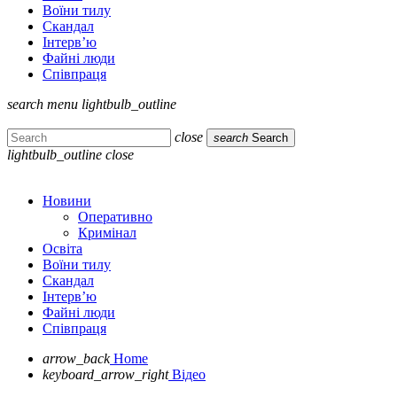
Воїни тилу
Скандал
Інтерв’ю
Файні люди
Співпраця
search
menu
lightbulb_outline
close
search
Search
lightbulb_outline
close
Новини
Оперативно
Кримінал
Освіта
Воїни тилу
Скандал
Інтерв’ю
Файні люди
Співпраця
arrow_back
Home
keyboard_arrow_right
Відео