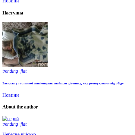
Новини
Наступна
trending_flat
Заснула у гостинної пенсіонерки: знайшли дівчинку, яку розшукували від обіду
Новини
About the author
trending_flat
Небесне військо