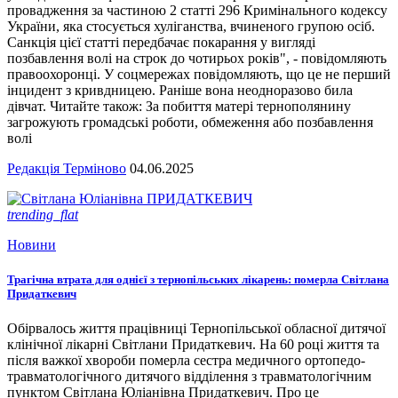
провадження за частиною 2 статті 296 Кримінального кодексу
України, яка стосується хуліганства, вчиненого групою осіб.
Санкція цієї статті передбачає покарання у вигляді
позбавлення волі на строк до чотирьох років", - повідомляють
правоохоронці. У соцмережах повідомляють, що це не перший
інцидент з кривдницею. Раніше вона неодноразово била
дівчат. Читайте також: За побиття матері тернополянину
загрожують громадські роботи, обмеження або позбавлення
волі
Редакція Терміново
04.06.2025
trending_flat
Новини
Трагічна втрата для однієї з тернопільських лікарень: померла Світлана
Придаткевич
Обірвалось життя працівниці Тернопільської обласної дитячої
клінічної лікарні Світлани Придаткевич. На 60 році життя та
після важкої хвороби померла сестра медичного ортопедо-
травматологічного дитячого відділення з травматологічним
пунктом Світлана Юліанівна Придаткевич. Про це