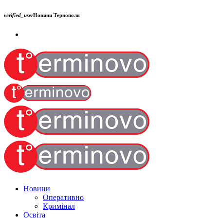
verified_user
Новини Тернополя
Новини
Оперативно
Кримінал
Освіта