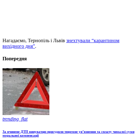
Нагадаємо, Тернопіль і Львів
знехтували “карантином
вихідного дня”
.
Попередня
trending_flat
За вчинене ДТП винуватцю присудили тюремне ув’язнення та сплату чималої суми
моральної компенсації