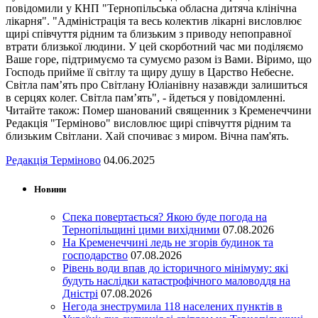
повідомили у КНП "Тернопільська обласна дитяча клінічна
лікарня". "Адміністрація та весь колектив лікарні висловлює
щирі співчуття рідним та близьким з приводу непоправної
втрати близької людини. У цей скорботний час ми поділяємо
Ваше горе, підтримуємо та сумуємо разом із Вами. Віримо, що
Господь прийме її світлу та щиру душу в Царство Небесне.
Світла пам’ять про Світлану Юліанівну назавжди залишиться
в серцях колег. Світла пам’ять", - йдеться у повідомленні.
Читайте також: Помер шанований священник з Кременеччини
Редакція "Терміново" висловлює щирі співчуття рідним та
близьким Світлани. Хай спочиває з миром. Вічна пам'ять.
Редакція Терміново
04.06.2025
Новини
Спека повертається? Якою буде погода на
Тернопільщині цими вихідними
07.08.2026
На Кременеччині ледь не згорів будинок та
господарство
07.08.2026
Рівень води впав до історичного мінімуму: які
будуть наслідки катастрофічного маловоддя на
Дністрі
07.08.2026
Негода знеструмила 118 населених пунктів в