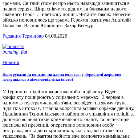
громади. Світлий спомин про нього назавжди залишиться в
наших серцях. Щирі співчуття рідним та близьким нашого
славного Героя", - йдеться у дописі. Читайте також: Небесне
військо поповнилось ще трьома Героями: загинули Анатолій
Панасюк, Василь Ющишин і Захар Венчур
Редакція Терміново
04.06.2025
trending_flat
Новини
Били руками та ногами, тягали за волосся: у Тернополі жорстоко
познущались з дівчини-підлітка (відео)
У Тернополі підлітки жорстоко побили дівчину. Відео
конфлікту поширюють у соціальних мережах. 3 червня в
одному із телеграм-каналів з'явилось відео, на якому група
підлітків штовхає, тягає за волосся та всіляко ображає дівчину.
Працівники Тернопільського районного управління поліції, за
допомогою аналітиків кримінального аналізу та інспекторів
ювенальної превенції, оперативно встановили особу
постраждалої та двох кривдників, які завдали їй тілесних
ушкоджень. "За фактом побиття вже розпочато кримінальне