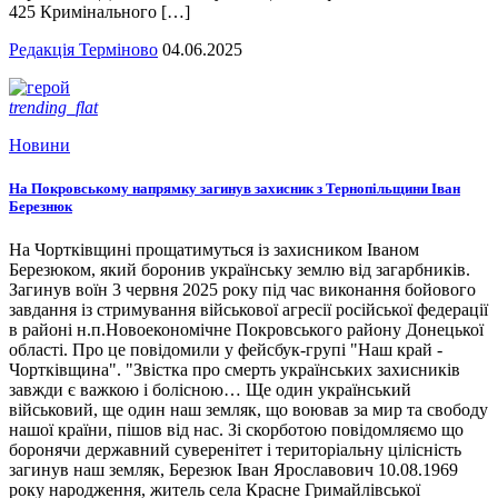
425 Кримінального […]
Редакція Терміново
04.06.2025
trending_flat
Новини
На Покровському напрямку загинув захисник з Тернопільщини Іван
Березнюк
На Чортківщині прощатимуться із захисником Іваном
Березюком, який боронив українську землю від загарбників.
Загинув воїн 3 червня 2025 року під час виконання бойового
завдання із стримування військової агресії російської федерації
в районі н.п.Новоекономічне Покровського району Донецької
області. Про це повідомили у фейсбук-групі "Наш край -
Чортківщина". "Звістка про смерть українських захисників
завжди є важкою і болісною… Ще один український
військовий, ще один наш земляк, що воював за мир та свободу
нашої країни, пішов від нас. Зі скорботою повідомляємо що
боронячи державний суверенітет і територіальну цілісність
загинув наш земляк, Березюк Іван Ярославович 10.08.1969
року народження, житель села Красне Гримайлівської