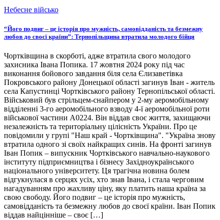
Небесне військо
“Його подвиг – це історія про мужність, самовідданість та безмежну
любов до своєї країни”: Тернопільщина втратила молодого бійця
Чортківщина в скорботі, адже втратила свого молодого
захисника Івана Попика. 17 жовтня 2024 року під час
виконання бойового завдання біля села Єлизаветівка
Покровського району Донецької області загинув Іван - житель
села Капустинці Чортківського району Тернопільської області.
Військовий був стрільцем-снайпером у 2-му аеромобільному
відділенні 3-го аеромобільного взводу 4-ї аеромобільної роти
військової частини А0224. Він віддав своє життя, захищаючи
незалежність та територіальну цілісність України. Про це
повідомили у групі "Наш край - Чортківщина". "Україна знову
втратила одного зі своїх найкращих синів. На фронті загинув
Іван Попик – випускник Чортківського навчально-наукового
інституту підприємництва і бізнесу Західноукраїнського
національного університету. Ця трагічна новина болем
відгукнулася в серцях усіх, хто знав Івана, і стала черговим
нагадуванням про жахливу ціну, яку платить наша країна за
свою свободу. Його подвиг – це історія про мужність,
самовідданість та безмежну любов до своєї країни. Іван Попик
віддав найцінніше – своє […]