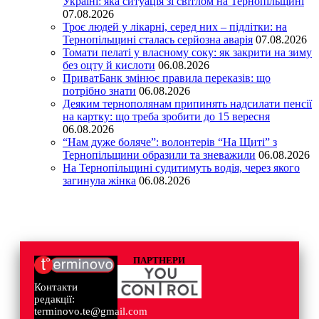
Україні: яка ситуація зі світлом на Тернопільщині
07.08.2026
Троє людей у лікарні, серед них – підлітки: на
Тернопільщині сталась серйозна аварія
07.08.2026
Томати пелаті у власному соку: як закрити на зиму
без оцту й кислоти
06.08.2026
ПриватБанк змінює правила переказів: що
потрібно знати
06.08.2026
Деяким тернополянам припинять надсилати пенсії
на картку: що треба зробити до 15 вересня
06.08.2026
“Нам дуже боляче”: волонтерів “На Щиті” з
Тернопільщини образили та зневажили
06.08.2026
На Тернопільщині судитимуть водія, через якого
загинула жінка
06.08.2026
ПАРТНЕРИ
Контакти
редакції:
terminovo.te@gmail.com