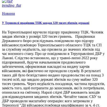
trending_flat
Новини
У Тернополі працівник ТЦК завдав 320 тисяч збитків державі
На Тернопільщині вручили підозру працівнику ТЦК. Чоловік
завдав збитків у розмірі 320 тисяч гривень. Працівники
Державного бюро розслідувань повідомили про підозру
військовослужбовцю Тернопільського обласного ТЦК та СП
за службову недбалість, що призвела до значних збитків під
час воєнного стану. Про це повідомили в Теруправлінні ДБР у
Львові. Слідство встановило, що у травні-липні 2022 року
підозрюваний, будучи начальником продовольчого
забезпечення, оформлював накладні на видачу харчів
військовим, які фактично не проходили службу. В результаті
таких дій було безпідставно видано продовольство на понад 3
тисячі осіб, що завдало державі збитків на суму майже 320
тисяч гривень. Через недбалість посадовця, частина продуктів,
замість того, щоб потрапити до захисників, які їх потребували,
опинилася на смітнику. Наразі слідчі ДБР вживають заходів
для відшкодування завданих збитків. Читайте також: СБУ та
ДБР проводили масштабну операцію: кого затримали у
Тернополі "Дії військовослужбовця кваліфіковано за ч. 4 ст.