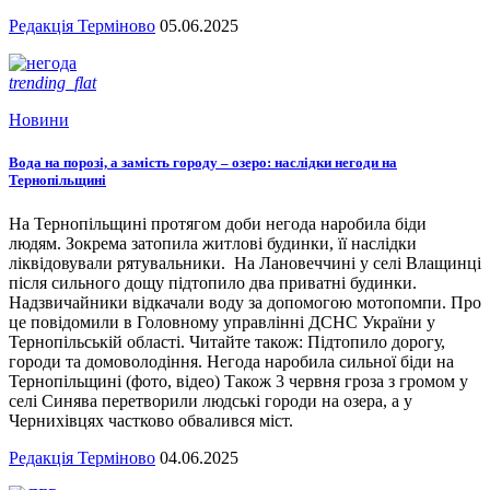
Редакція Терміново
05.06.2025
trending_flat
Новини
Вода на порозі, а замість городу – озеро: наслідки негоди на
Тернопільщині
На Тернопільщині протягом доби негода наробила біди
людям. Зокрема затопила житлові будинки, її наслідки
ліквідовували рятувальники. На Лановеччині у селі Влащинці
після сильного дощу підтопило два приватні будинки.
Надзвичайники відкачали воду за допомогою мотопомпи. Про
це повідомили в Головному управлінні ДСНС України у
Тернопільській області. Читайте також: Підтопило дорогу,
городи та домоволодіння. Негода наробила сильної біди на
Тернопільщині (фото, відео) Також 3 червня гроза з громом у
селі Синява перетворили людські городи на озера, а у
Чернихівцях частково обвалився міст.
Редакція Терміново
04.06.2025