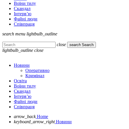
Воїни тилу
Скандал
Інтерв’ю
Файні люди
Співпраця
search
menu
lightbulb_outline
close
search
Search
lightbulb_outline
close
Новини
Оперативно
Кримінал
Освіта
Воїни тилу
Скандал
Інтерв’ю
Файні люди
Співпраця
arrow_back
Home
keyboard_arrow_right
Новини