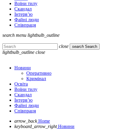
Воїни тилу
Скандал
Інтерв’ю
Файні люди
Співпраця
search
menu
lightbulb_outline
close
search
Search
lightbulb_outline
close
Новини
Оперативно
Кримінал
Освіта
Воїни тилу
Скандал
Інтерв’ю
Файні люди
Співпраця
arrow_back
Home
keyboard_arrow_right
Новини