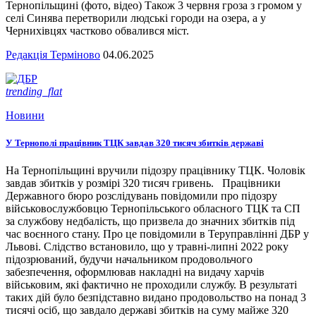
Тернопільщині (фото, відео) Також 3 червня гроза з громом у
селі Синява перетворили людські городи на озера, а у
Чернихівцях частково обвалився міст.
Редакція Терміново
04.06.2025
trending_flat
Новини
У Тернополі працівник ТЦК завдав 320 тисяч збитків державі
На Тернопільщині вручили підозру працівнику ТЦК. Чоловік
завдав збитків у розмірі 320 тисяч гривень. Працівники
Державного бюро розслідувань повідомили про підозру
військовослужбовцю Тернопільського обласного ТЦК та СП
за службову недбалість, що призвела до значних збитків під
час воєнного стану. Про це повідомили в Теруправлінні ДБР у
Львові. Слідство встановило, що у травні-липні 2022 року
підозрюваний, будучи начальником продовольчого
забезпечення, оформлював накладні на видачу харчів
військовим, які фактично не проходили службу. В результаті
таких дій було безпідставно видано продовольство на понад 3
тисячі осіб, що завдало державі збитків на суму майже 320