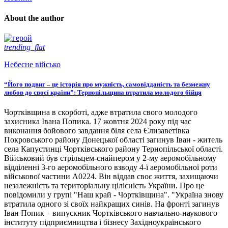
About the author
trending_flat
Небесне військо
“Його подвиг – це історія про мужність, самовідданість та безмежну
любов до своєї країни”: Тернопільщина втратила молодого бійця
Чортківщина в скорботі, адже втратила свого молодого
захисника Івана Попика. 17 жовтня 2024 року під час
виконання бойового завдання біля села Єлизаветівка
Покровського району Донецької області загинув Іван - житель
села Капустинці Чортківського району Тернопільської області.
Військовий був стрільцем-снайпером у 2-му аеромобільному
відділенні 3-го аеромобільного взводу 4-ї аеромобільної роти
військової частини А0224. Він віддав своє життя, захищаючи
незалежність та територіальну цілісність України. Про це
повідомили у групі "Наш край - Чортківщина". "Україна знову
втратила одного зі своїх найкращих синів. На фронті загинув
Іван Попик – випускник Чортківського навчально-наукового
інституту підприємництва і бізнесу Західноукраїнського