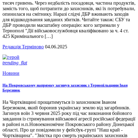
тисяч гривень. Через недбалість посадовця, частина продуктів,
замість того, щоб потрапити до захисників, які їх потребували,
опинилася на смітнику. Наразі слідчі ДБР вживають заходів
для відшкодування завданих збитків. Читайте також: СБУ та
ДБР проводили масштабну операцію: кого затримали у
Тернополі "Дії військовослужбовця кваліфіковано за ч. 4 ст.
425 Кримінального […]
Редакція Терміново
04.06.2025
trending_flat
Новини
На Покровському напрямку загинув захисник з Тернопільщини Іван
Березнюк
На Чортківщині прощатимуться із захисником Іваном
Березюком, який боронив українську землю від загарбників.
Загинув воїн 3 червня 2025 року під час виконання бойового
завдання із стримування військової агресії російської федерації
в районі н.п.Новоекономічне Покровського району Донецької
області. Про це повідомили у фейсбук-групі "Наш край -
Чортківщина". "Звістка про смерть українських захисників