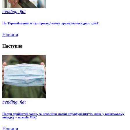
trending_flat
На Тернопільщині в автопригоді важко травмувалося двоє дітей
Новини
Наступна
trending_flat
Попри прийнятий закон, за неносіння маски штрафуватимуть лише у винятковому
випадку – позиція МВС
Новини