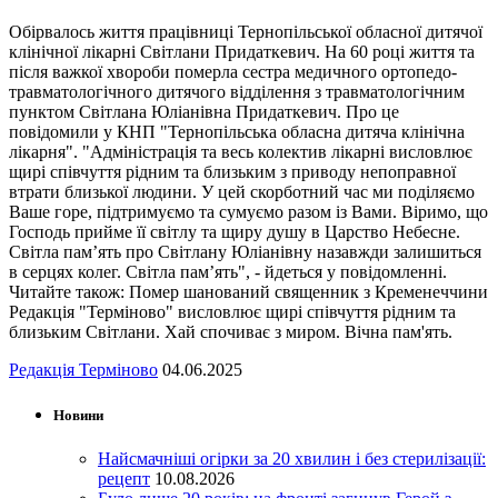
Обірвалось життя працівниці Тернопільської обласної дитячої
клінічної лікарні Світлани Придаткевич. На 60 році життя та
після важкої хвороби померла сестра медичного ортопедо-
травматологічного дитячого відділення з травматологічним
пунктом Світлана Юліанівна Придаткевич. Про це
повідомили у КНП "Тернопільська обласна дитяча клінічна
лікарня". "Адміністрація та весь колектив лікарні висловлює
щирі співчуття рідним та близьким з приводу непоправної
втрати близької людини. У цей скорботний час ми поділяємо
Ваше горе, підтримуємо та сумуємо разом із Вами. Віримо, що
Господь прийме її світлу та щиру душу в Царство Небесне.
Світла пам’ять про Світлану Юліанівну назавжди залишиться
в серцях колег. Світла пам’ять", - йдеться у повідомленні.
Читайте також: Помер шанований священник з Кременеччини
Редакція "Терміново" висловлює щирі співчуття рідним та
близьким Світлани. Хай спочиває з миром. Вічна пам'ять.
Редакція Терміново
04.06.2025
Новини
Найсмачніші огірки за 20 хвилин і без стерилізації:
рецепт
10.08.2026