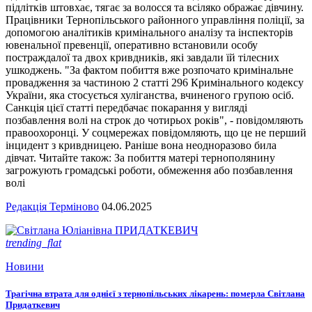
підлітків штовхає, тягає за волосся та всіляко ображає дівчину.
Працівники Тернопільського районного управління поліції, за
допомогою аналітиків кримінального аналізу та інспекторів
ювенальної превенції, оперативно встановили особу
постраждалої та двох кривдників, які завдали їй тілесних
ушкоджень. "За фактом побиття вже розпочато кримінальне
провадження за частиною 2 статті 296 Кримінального кодексу
України, яка стосується хуліганства, вчиненого групою осіб.
Санкція цієї статті передбачає покарання у вигляді
позбавлення волі на строк до чотирьох років", - повідомляють
правоохоронці. У соцмережах повідомляють, що це не перший
інцидент з кривдницею. Раніше вона неодноразово била
дівчат. Читайте також: За побиття матері тернополянину
загрожують громадські роботи, обмеження або позбавлення
волі
Редакція Терміново
04.06.2025
trending_flat
Новини
Трагічна втрата для однієї з тернопільських лікарень: померла Світлана
Придаткевич