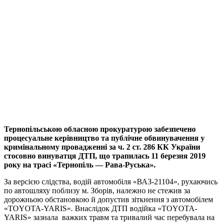
Тернопільською обласною прокуратурою забезпечено
процесуальне керівництво та публічне обвинувачення у
кримінальному провадженні за ч. 2 ст. 286 КК України
стосовно винуватця ДТП, що трапилась 11 березня 2019
року на трасі «Тернопіль — Рава-Руська».
За версією слідства, водій автомобіля «ВАЗ-21104», рухаючись
по автошляху поблизу м. Зборів, належно не стежив за
дорожньою обстановкою й допустив зіткнення з автомобілем
«TOYOTA-YARIS». Внаслідок ДТП водійка «TOYOTA-
YARIS» зазнала важких травм та тривалий час перебувала на