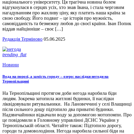
національного університету. Ця трагічна новина болем
відгукнулася в серцях усіх, хто знав Івана, і стала черговим
нагадуванням про жахливу ціну, яку платить наша країна за
свою свободу. Його подвиг – це історія про мужність,
самовідданість та безмежну любов до своєї країни. Іван Попик
віддав найцінніше – своє […]
Редакція Терміново
05.06.2025
trending_flat
Новини
Вода на порозі, а замість городу – озеро: наслідки негоди на
Тернопільщині
На Тернопільщині протягом доби негода наробила біди
людям. Зокрема затопила житлові будинки, її наслідки
ліквідовували рятувальники. На Лановеччині у селі Влащинці
після сильного дощу підтопило два приватні будинки.
Надзвичайники відкачали воду за допомогою мотопомпи. Про
це повідомили в Головному управлінні ДСНС України у
Тернопільській області. Читайте також: Підтопило дорогу,
городи та домоволодіння. Негода наробила сильної біди на