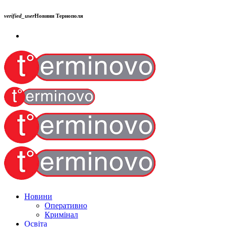
verified_user
Новини Тернополя
Новини
Оперативно
Кримінал
Освіта