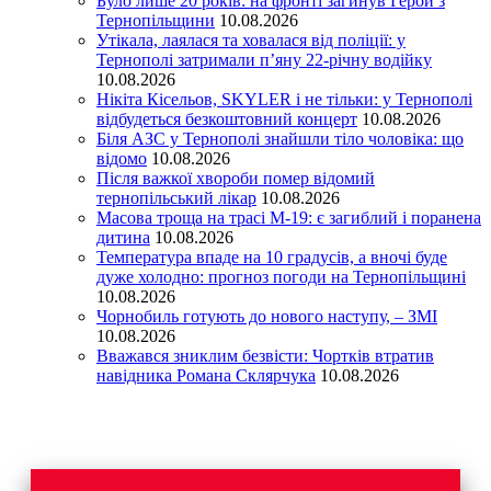
Було лише 20 років: на фронті загинув Герой з
Тернопільщини
10.08.2026
Утікала, лаялася та ховалася від поліції: у
Тернополі затримали п’яну 22-річну водійку
10.08.2026
Нікіта Кісельов, SKYLER і не тільки: у Тернополі
відбудеться безкоштовний концерт
10.08.2026
Біля АЗС у Тернополі знайшли тіло чоловіка: що
відомо
10.08.2026
Після важкої хвороби помер відомий
тернопільський лікар
10.08.2026
Масова троща на трасі М-19: є загиблий і поранена
дитина
10.08.2026
Температура впаде на 10 градусів, а вночі буде
дуже холодно: прогноз погоди на Тернопільщині
10.08.2026
Чорнобиль готують до нового наступу, – ЗМІ
10.08.2026
Вважався зниклим безвісти: Чортків втратив
навідника Романа Склярчука
10.08.2026