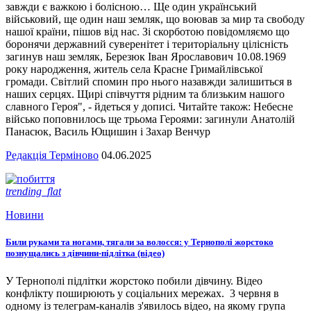
завжди є важкою і болісною… Ще один український
військовий, ще один наш земляк, що воював за мир та свободу
нашої країни, пішов від нас. Зі скорботою повідомляємо що
боронячи державний суверенітет і територіальну цілісність
загинув наш земляк, Березюк Іван Ярославович 10.08.1969
року народження, житель села Красне Гримайлівської
громади. Світлий спомин про нього назавжди залишиться в
наших серцях. Щирі співчуття рідним та близьким нашого
славного Героя", - йдеться у дописі. Читайте також: Небесне
військо поповнилось ще трьома Героями: загинули Анатолій
Панасюк, Василь Ющишин і Захар Венчур
Редакція Терміново
04.06.2025
trending_flat
Новини
Били руками та ногами, тягали за волосся: у Тернополі жорстоко
познущались з дівчини-підлітка (відео)
У Тернополі підлітки жорстоко побили дівчину. Відео
конфлікту поширюють у соціальних мережах. 3 червня в
одному із телеграм-каналів з'явилось відео, на якому група