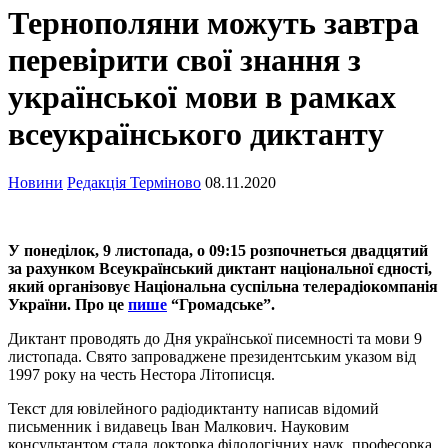
Тернополяни можуть завтра
перевірити свої знання з
української мови в рамках
всеукраїнського диктанту
Новини
Редакція Терміново
08.11.2020
У понеділок, 9 листопада, о 09:15 розпочнеться двадцятий
за рахунком Всеукраїнський диктант національної єдності,
який організовує Національна суспільна телерадіокомпанія
України. Про це
пише
“Громадське”.
Диктант проводять до Дня української писемності та мови 9
листопада. Свято запроваджене президентським указом від
1997 року на честь Нестора Літописця.
Текст для ювілейного радіодиктанту написав відомий
письменник і видавець Іван Малкович. Науковим
консультантом стала докторка філологічних наук, професорка