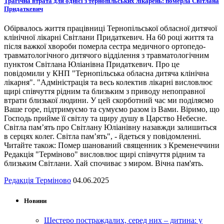
Трагічна втрата для однієї з тернопільських лікарень: померла Світлана
Придаткевич
Обірвалось життя працівниці Тернопільської обласної дитячої
клінічної лікарні Світлани Придаткевич. На 60 році життя та
після важкої хвороби померла сестра медичного ортопедо-
травматологічного дитячого відділення з травматологічним
пунктом Світлана Юліанівна Придаткевич. Про це
повідомили у КНП "Тернопільська обласна дитяча клінічна
лікарня". "Адміністрація та весь колектив лікарні висловлює
щирі співчуття рідним та близьким з приводу непоправної
втрати близької людини. У цей скорботний час ми поділяємо
Ваше горе, підтримуємо та сумуємо разом із Вами. Віримо, що
Господь прийме її світлу та щиру душу в Царство Небесне.
Світла пам’ять про Світлану Юліанівну назавжди залишиться
в серцях колег. Світла пам’ять", - йдеться у повідомленні.
Читайте також: Помер шанований священник з Кременеччини
Редакція "Терміново" висловлює щирі співчуття рідним та
близьким Світлани. Хай спочиває з миром. Вічна пам'ять.
Редакція Терміново
04.06.2025
Новини
Шестеро постраждалих, серед них – дитина: у