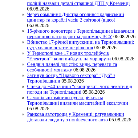
поліції назвали деталі страшної ДТП у Кременці
06.08.2026
Через обміління Дністра оголився радянський
цвинтар та кораблі часів 2 світової (відео)
06.08.2026
15-річного волонтера з Тернопільщини відзначили
церковною нагородою за допомогу ЗСУ
06.08.2026
Вбивство 17-річної випускниці на Тернопільщині:
суд ухвалив остаточне рішення
06.08.2026
У Тернополі вже 17 нових тролейбусів
“Електрон”: коли вийдуть на маршрути
06.08.2026
Сендвіч-панелі для стін: види, переваги та
особливості монтажу
06.08.2026
Загинув боєць “Правого сектора” “Дуб” з
Тернопільщини
05.08.2026
Спека до +40 та інші “сюрпризи”: чого чекати від
погоди на Тернопільщині
05.08.2026
Самовільно змінили русло річки: на
Тернопільщині виявили масштабний екозлочин
05.08.2026
Ранкова автотроща у Кременці: рятувальники
діставали людину з понівеченого авто
05.08.2026