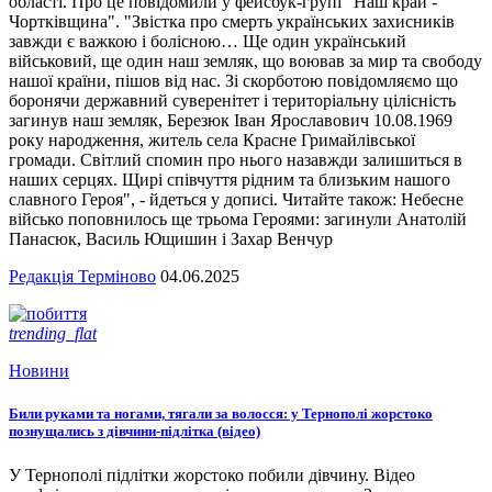
області. Про це повідомили у фейсбук-групі "Наш край -
Чортківщина". "Звістка про смерть українських захисників
завжди є важкою і болісною… Ще один український
військовий, ще один наш земляк, що воював за мир та свободу
нашої країни, пішов від нас. Зі скорботою повідомляємо що
боронячи державний суверенітет і територіальну цілісність
загинув наш земляк, Березюк Іван Ярославович 10.08.1969
року народження, житель села Красне Гримайлівської
громади. Світлий спомин про нього назавжди залишиться в
наших серцях. Щирі співчуття рідним та близьким нашого
славного Героя", - йдеться у дописі. Читайте також: Небесне
військо поповнилось ще трьома Героями: загинули Анатолій
Панасюк, Василь Ющишин і Захар Венчур
Редакція Терміново
04.06.2025
trending_flat
Новини
Били руками та ногами, тягали за волосся: у Тернополі жорстоко
познущались з дівчини-підлітка (відео)
У Тернополі підлітки жорстоко побили дівчину. Відео