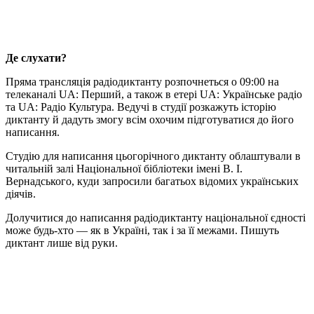
Де слухати?
Пряма трансляція радіодиктанту розпочнеться о 09:00 на
телеканалі UA: Перший, а також в етері UA: Українське радіо
та UA: Радіо Культура. Ведучі в студії розкажуть історію
диктанту й дадуть змогу всім охочим підготуватися до його
написання.
Студію для написання цьогорічного диктанту облаштували в
читальній залі Національної бібліотеки імені В. І.
Вернадського, куди запросили багатьох відомих українських
діячів.
Долучитися до написання радіодиктанту національної єдності
може будь-хто — як в Україні, так і за її межами. Пишуть
диктант лише від руки.