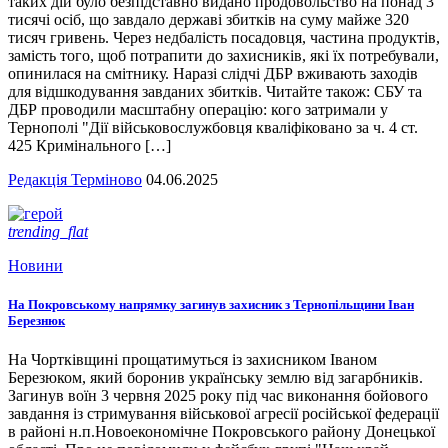
таких дій було безпідставно видано продовольство на понад 3
тисячі осіб, що завдало державі збитків на суму майже 320
тисяч гривень. Через недбалість посадовця, частина продуктів,
замість того, щоб потрапити до захисників, які їх потребували,
опинилася на смітнику. Наразі слідчі ДБР вживають заходів
для відшкодування завданих збитків. Читайте також: СБУ та
ДБР проводили масштабну операцію: кого затримали у
Тернополі "Дії військовослужбовця кваліфіковано за ч. 4 ст.
425 Кримінального […]
Редакція Терміново
04.06.2025
trending_flat
Новини
На Покровському напрямку загинув захисник з Тернопільщини Іван
Березнюк
На Чортківщині прощатимуться із захисником Іваном
Березюком, який боронив українську землю від загарбників.
Загинув воїн 3 червня 2025 року під час виконання бойового
завдання із стримування військової агресії російської федерації
в районі н.п.Новоекономічне Покровського району Донецької