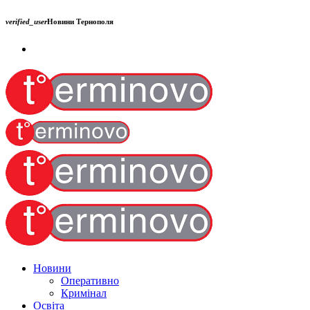
verified_user
Новини Тернополя
Новини
Оперативно
Кримінал
Освіта