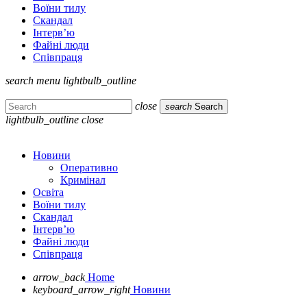
Воїни тилу
Скандал
Інтерв’ю
Файні люди
Співпраця
search
menu
lightbulb_outline
close
search
Search
lightbulb_outline
close
Новини
Оперативно
Кримінал
Освіта
Воїни тилу
Скандал
Інтерв’ю
Файні люди
Співпраця
arrow_back
Home
keyboard_arrow_right
Новини