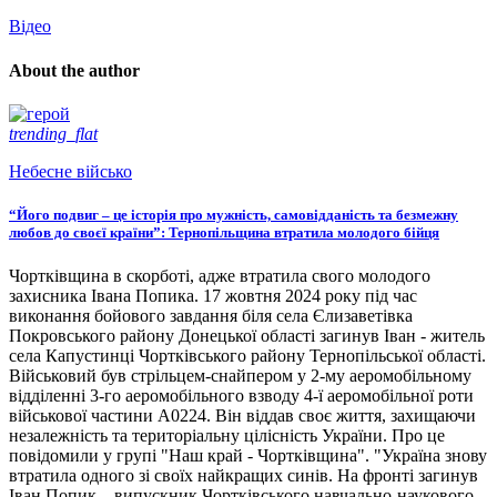
Відео
About the author
trending_flat
Небесне військо
“Його подвиг – це історія про мужність, самовідданість та безмежну
любов до своєї країни”: Тернопільщина втратила молодого бійця
Чортківщина в скорботі, адже втратила свого молодого
захисника Івана Попика. 17 жовтня 2024 року під час
виконання бойового завдання біля села Єлизаветівка
Покровського району Донецької області загинув Іван - житель
села Капустинці Чортківського району Тернопільської області.
Військовий був стрільцем-снайпером у 2-му аеромобільному
відділенні 3-го аеромобільного взводу 4-ї аеромобільної роти
військової частини А0224. Він віддав своє життя, захищаючи
незалежність та територіальну цілісність України. Про це
повідомили у групі "Наш край - Чортківщина". "Україна знову
втратила одного зі своїх найкращих синів. На фронті загинув
Іван Попик – випускник Чортківського навчально-наукового