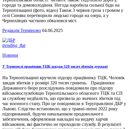
городи та домоволодіння. Негода наробила сильної біди на
Тернопільщині (фото, відео) Також 3 червня гроза з громом у
селі Синява перетворили людські городи на озера, а у
Чернихівцях частково обвалився міст.
Редакція Терміново
04.06.2025
trending_flat
Новини
У Тернополі працівник ТЦК завдав 320 тисяч збитків державі
На Тернопільщині вручили підозру працівнику ТЦК. Чоловік
завдав збитків у розмірі 320 тисяч гривень. Працівники
Державного бюро розслідувань повідомили про підозру
військовослужбовцю Тернопільського обласного ТЦК та СП
за службову недбалість, що призвела до значних збитків під
час воєнного стану. Про це повідомили в Теруправлінні ДБР у
Львові. Слідство встановило, що у травні-липні 2022 року
підозрюваний, будучи начальником продовольчого
забезпечення, оформлював накладні на видачу харчів
військовим, які фактично не проходили службу. В результаті