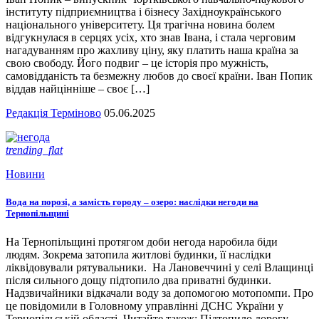
інституту підприємництва і бізнесу Західноукраїнського
національного університету. Ця трагічна новина болем
відгукнулася в серцях усіх, хто знав Івана, і стала черговим
нагадуванням про жахливу ціну, яку платить наша країна за
свою свободу. Його подвиг – це історія про мужність,
самовідданість та безмежну любов до своєї країни. Іван Попик
віддав найцінніше – своє […]
Редакція Терміново
05.06.2025
trending_flat
Новини
Вода на порозі, а замість городу – озеро: наслідки негоди на
Тернопільщині
На Тернопільщині протягом доби негода наробила біди
людям. Зокрема затопила житлові будинки, її наслідки
ліквідовували рятувальники. На Лановеччині у селі Влащинці
після сильного дощу підтопило два приватні будинки.
Надзвичайники відкачали воду за допомогою мотопомпи. Про
це повідомили в Головному управлінні ДСНС України у
Тернопільській області. Читайте також: Підтопило дорогу,