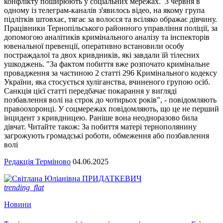
конфлікту поширюють у соціальних мережах. 3 червня в
одному із телеграм-каналів з'явилось відео, на якому група
підлітків штовхає, тягає за волосся та всіляко ображає дівчину.
Працівники Тернопільського районного управління поліції, за
допомогою аналітиків кримінального аналізу та інспекторів
ювенальної превенції, оперативно встановили особу
постраждалої та двох кривдників, які завдали їй тілесних
ушкоджень. "За фактом побиття вже розпочато кримінальне
провадження за частиною 2 статті 296 Кримінального кодексу
України, яка стосується хуліганства, вчиненого групою осіб.
Санкція цієї статті передбачає покарання у вигляді
позбавлення волі на строк до чотирьох років", - повідомляють
правоохоронці. У соцмережах повідомляють, що це не перший
інцидент з кривдницею. Раніше вона неодноразово била
дівчат. Читайте також: За побиття матері тернополянину
загрожують громадські роботи, обмеження або позбавлення
волі
Редакція Терміново
04.06.2025
trending_flat
Новини