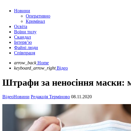
Новини
Оперативно
Кримінал
Освіта
Воїни тилу
Скандал
Інтерв’ю
Файні люди
Співпраця
arrow_back
Home
keyboard_arrow_right
Відео
Штрафи за неносіння маски: мі
Відео
Новини
Редакція Терміново
08.11.2020