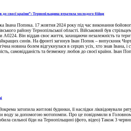
ов до своєї країни”: Тернопільщина втратила молодого бійця
ка Івана Попика. 17 жовтня 2024 року під час виконання бойовог
івського району Тернопільської області. Військовий був стрільце
ни А0224. Він віддав своє життя, захищаючи незалежність та тери
 найкращих синів. На фронті загинув Іван Попик – випускник Чор
гічна новина болем відгукнулася в серцях усіх, хто знав Івана, 
ість, самовідданість та безмежну любов до своєї країни. Іван По
ні
окрема затопила житлові будинки, її наслідки ліквідовували ря
ли воду за допомогою мотопомпи. Про це повідомили в Головном
била сильної біди на Тернопільщині (фото, відео) Також 3 червн