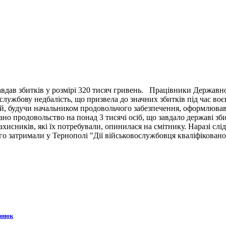
вдав збитків у розмірі 320 тисяч гривень. Працівники Державн
ужбову недбалість, що призвела до значних збитків під час воє
й, будучи начальником продовольчого забезпечення, оформлював 
ано продовольство на понад 3 тисячі осіб, що завдало державі зб
ахисників, які їх потребували, опинилася на смітнику. Наразі сл
 затримали у Тернополі "Дії військовослужбовця кваліфіковано 
знюк