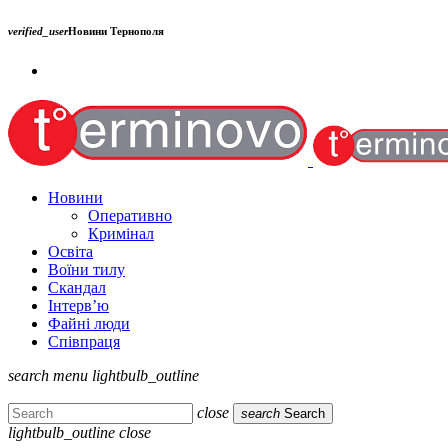
verified_user
Новини Тернополя
Новини
Оперативно
Кримінал
Освіта
Воїни тилу
Скандал
Інтерв’ю
Файні люди
Співпраця
search
menu
lightbulb_outline
close
search
Search
lightbulb_outline
close