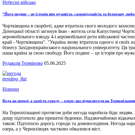
Небесне військо
“Його подвиг – це історія про мужність, самовідданість та безмежну люб
Чортківщина в скорботі, адже втратила свого молодого захисни
Донецької області загинув Іван - житель села Капустинці Чортк
аеромобільного взводу 4-ї аеромобільної роти військової части
край - Чортківщина". "Україна знову втратила одного зі своїх
бізнесу Західноукраїнського національного університету. Ця тра
наша країна за свою свободу. Його подвиг – це історія про мужн
Редакція Терміново
05.06.2025
trending_flat
Новини
Вода на порозі, а замість городу – озеро: наслідки негоди на Тернопільщи
На Тернопільщині протягом доби негода наробила біди людям. З
дощу підтопило два приватні будинки. Надзвичайники відкача
також: Підтопило дорогу, городи та домоволодіння. Негода наро
озера, а у Чернихівцях частково обвалився міст.