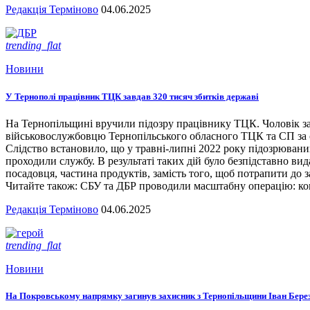
Редакція Терміново
04.06.2025
trending_flat
Новини
У Тернополі працівник ТЦК завдав 320 тисяч збитків державі
На Тернопільщині вручили підозру працівнику ТЦК. Чоловік за
військовослужбовцю Тернопільського обласного ТЦК та СП за сл
Слідство встановило, що у травні-липні 2022 року підозрювани
проходили службу. В результаті таких дій було безпідставно вид
посадовця, частина продуктів, замість того, щоб потрапити до з
Читайте також: СБУ та ДБР проводили масштабну операцію: кого
Редакція Терміново
04.06.2025
trending_flat
Новини
На Покровському напрямку загинув захисник з Тернопільщини Іван Бере