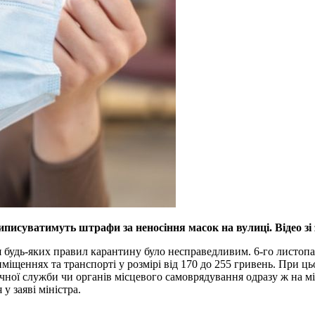
иписуватимуть штрафи за неносіння масок на вулиці. Відео з
я будь-яких правил карантину було несправедливим. 6-го листоп
іщеннях та транспорті у розмірі від 170 до 255 гривень. При ц
чної служби чи органів місцевого самоврядування одразу ж на мі
у заяві міністра.