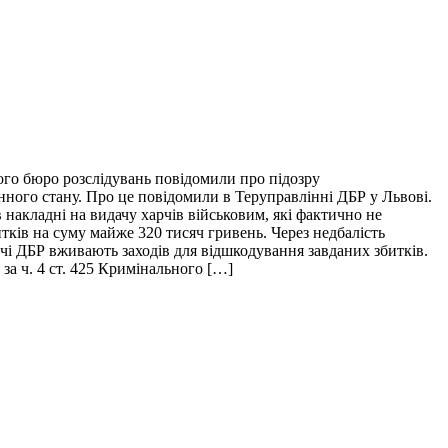
ого бюро розслідувань повідомили про підозру
нного стану. Про це повідомили в Теруправлінні ДБР у Львові.
накладні на видачу харчів військовим, які фактично не
итків на суму майже 320 тисяч гривень. Через недбалість
ідчі ДБР вживають заходів для відшкодування завданих збитків.
за ч. 4 ст. 425 Кримінального […]