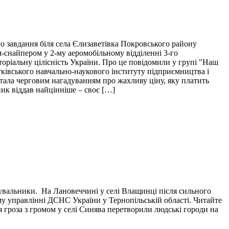
о завдання біля села Єлизаветівка Покровського району
м-снайпером у 2-му аеромобільному відділенні 3-го
торіальну цілісність України. Про це повідомили у групі "Наш
тківського навчально-наукового інституту підприємництва і
і стала черговим нагадуванням про жахливу ціну, яку платить
пик віддав найцінніше – своє […]
тувальники. На Лановеччині у селі Влащинці після сильного
у управлінні ДСНС України у Тернопільській області. Читайте
я гроза з громом у селі Синява перетворили людські городи на