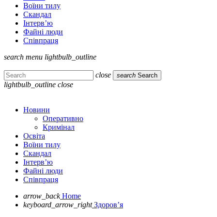
Воїни тилу
Скандал
Інтерв’ю
Файні люди
Співпраця
search
menu
lightbulb_outline
close
search
Search
lightbulb_outline
close
Новини
Оперативно
Кримінал
Освіта
Воїни тилу
Скандал
Інтерв’ю
Файні люди
Співпраця
arrow_back
Home
keyboard_arrow_right
Здоров’я