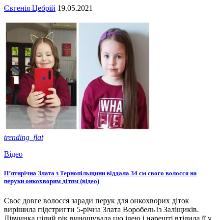
Євгенія Цебрій
19.05.2021
trending_flat
Відео
П’ятирічна Злата з Тернопільщини віддала 34 см свого волосся на
перуки онкохворим дітям (відео)
Своє довге волосся заради перук для онкохворих діток
вирішила підстригти 5-річна Злата Воробель із Заліщиків.
Дівчинка цілий рік виношувала цю ідею і нарешті втілила її у