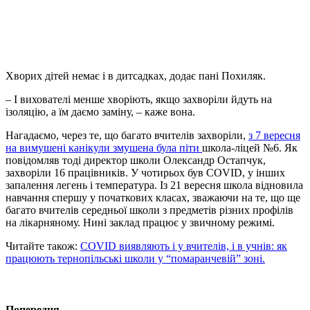
Хворих дітей немає і в дитсадках, додає пані Похиляк.
– І вихователі менше хворіють, якщо захворіли йдуть на
ізоляцію, а їм даємо заміну, – каже вона.
Нагадаємо, через те, що багато вчителів захворіли,
з 7 вересня
на вимушені канікули змушена була піти
школа-ліцей №6. Як
повідомляв тоді директор школи Олександр Остапчук,
захворіли 16 працівників. У чотирьох був COVID, у інших
запалення легень і температура. Із 21 вересня школа відновила
навчання спершу у початкових класах, зважаючи на те, що ще
багато вчителів середньої школи з предметів різних профілів
на лікарняному. Нині заклад працює у звичному режимі.
Читайте також:
COVID виявляють і у вчителів, і в учнів: як
працюють тернопільські школи у “помаранчевій” зоні.
Попередня