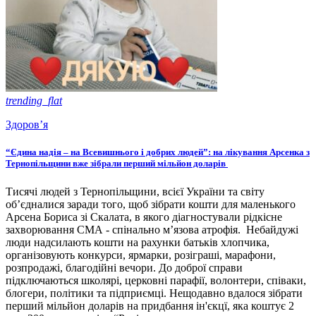
trending_flat
Здоров’я
“Єдина надія – на Всевишнього і добрих людей”: на лікування Арсенка з
Тернопільщини вже зібрали перший мільйон доларів
Тисячі людей з Тернопільщини, всієї України та світу
об’єдналися заради того, щоб зібрати кошти для маленького
Арсена Бориса зі Скалата, в якого діагностували рідкісне
захворювання СМА - спінально м’язова атрофія. Небайдужі
люди надсилають кошти на рахунки батьків хлопчика,
організовують конкурси, ярмарки, розіграші, марафони,
розпродажі, благодійні вечори. До доброї справи
підключаються школярі, церковні парафії, волонтери, співаки,
блогери, політики та підприємці. Нещодавно вдалося зібрати
перший мільйон доларів на придбання ін'єкцї, яка коштує 2