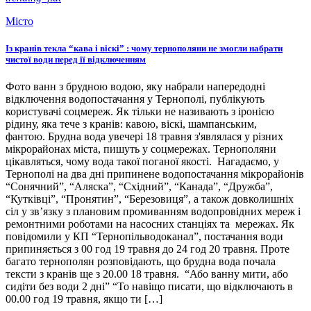
Місто
Із кранів текла “кава і віскі” : чому тернополяни не змогли набрати
чистої води перед її відключенням
Фото ванн з брудною водою, яку набрали напередодні
відключення водопостачання у Тернополі, публікують
користувачі соцмереж. Як тільки не називають з іронією
рідину, яка тече з кранів: кавою, віскі, шампанським,
фантою. Брудна вода увечері 18 травня з'являлася у різних
мікрорайонах міста, пишуть у соцмережах. Тернополяни
цікавляться, чому вода такої поганої якості. Нагадаємо, у
Тернополі на два дні припинене водопостачання мікрорайонів
“Сонячний”, “Аляска”, “Східний”, “Канада”, “Дружба”,
“Кутківці”, “Пронятин”, “Березовиця”, а також довколишніх
сіл у зв’язку з плановим промиванням водопровідних мереж і
ремонтними роботами на насосних станціях та мережах. Як
повідомили у КП “Тернопільводоканал”, постачання води
припиняється з 00 год 19 травня до 24 год 20 травня. Проте
багато тернополян розповідають, що брудна вода почала
тексти з кранів ще з 20.00 18 травня. “Або ванну мити, або
сидіти без води 2 дні” “То навіщо писати, що відключають в
00.00 год 19 травня, якщо ти […]