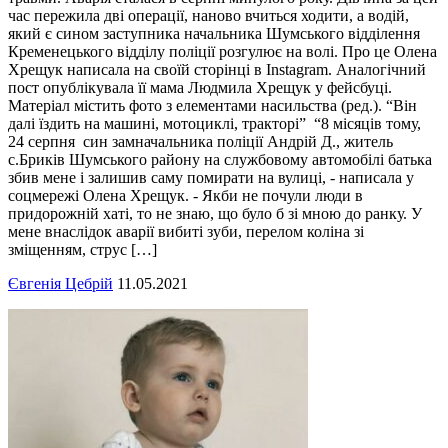
час пережила дві операції, наново вчиться ходити, а водій,
який є сином заступника начальника Шумського відділення
Кременецького відділу поліції розгулює на волі. Про це Олена
Хрещук написала на своїй сторінці в Instagram. Аналогічний
пост опублікувала її мама Людмила Хрещук у фейсбуці.
Матеріал містить фото з елементами насильства (ред.). “Він
далі їздить на машині, мотоциклі, тракторі” “8 місяців тому,
24 серпня син замначальника поліції Андрій Д., житель
с.Бриків Шумського району на службовому автомобілі батька
збив мене і залишив саму помирати на вулиці, - написала у
соцмережі Олена Хрещук. - Якби не почули люди в
придорожній хаті, то не знаю, що було б зі мною до ранку. У
мене внаслідок аварії вибиті зуби, перелом коліна зі
зміщенням, струс […]
Євгенія Цебрій
11.05.2021