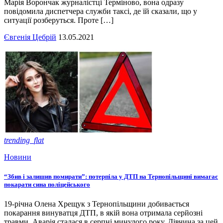
Марія Ворончак журналістці Терміново, вона одразу
повідомила диспетчера служби таксі, де їй сказали, що у
ситуації розберуться. Проте […]
Євгенія Цебрій
13.05.2021
trending_flat
Новини
“Збив і залишив помирати”: потерпіла у ДТП на Тернопільщині вимагає
покарати сина поліцейського
19-річна Олена Хрещук з Тернопільщини добивається
покарання винуватця ДТП, в якій вона отримала серйозні
травми. Аварія сталася в серпні минулого року. Дівчина за цей