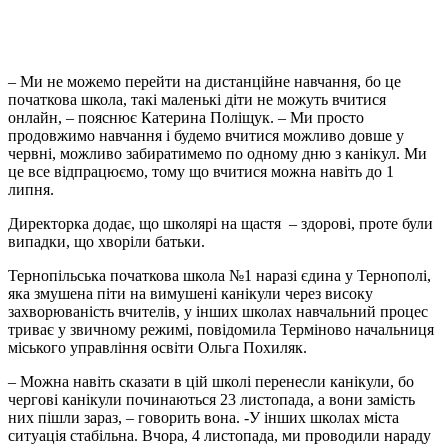
– Ми не можемо перейти на дистанційне навчання, бо це
початкова школа, такі маленькі діти не можуть вчитися
онлайн, – пояснює Катерина Поліщук. – Ми просто
продовжимо навчання і будемо вчитися можливо довше у
червні, можливо забиратимемо по одному дню з канікул. Ми
це все відпрацюємо, тому що вчитися можна навіть до 1
липня.
Директорка додає, що школярі на щастя – здорові, проте були
випадки, що хворіли батьки.
Тернопільська початкова школа №1 наразі єдина у Тернополі,
яка змушена піти на вимушені канікули через високу
захворюваність вчителів, у інших школах навчальний процес
триває у звичному режимі, повідомила Терміново начальниця
міського управління освіти Ольга Похиляк.
– Можна навіть сказати в цій школі перенесли канікули, бо
чергові канікули починаються 23 листопада, а вони замість
них пішли зараз, – говорить вона. -У інших школах міста
ситуація стабільна. Вчора, 4 листопада, ми проводили нараду