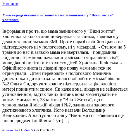
Новини
У міськраді чекають на заяву мами залишеного у “Вікні життя”
хлопчика
Інформація про те, що мама залишеного у “Вікні життя”
хлопчика за кілька днів повернулася за сином, з’явилася у
деяких тернопільських ЗМІ. Проте наразі офіційно цього не
підтверджують ні у пологовому, ні у міськраді. - Станом на 5
травня до нас із заявою мама не зверталася, - повідомила
виданню Терміново начальниця міського управління сім’ї,
молодіжної політики та захисту дітей Христина Білінська. -
Офіційного листа із лікарні про появу мами ми теж не
отримували. Дітей переводять з пологового Медична
директорка з дитинства та пологової роботи міської лікарні
№2 Ольга Сидорчук також не підтвердила зацікавленість
матері покинутим сином. Як каже вона, лікарня не займається
усиновленням, відтак таких питань вона коментувати не
може. Нагадаємо, 28 квітня у "Вікні Життя", що в
тернопільській міській лікарні №2, залишили здорового
двотижневого хлопчика. Його назвали Володимир
Великодній. А наступного дня у “Вікні життя” з’явилися ще
новонароджені двійнята. Тут […]
Євгенія Цебрій
05.05.2021