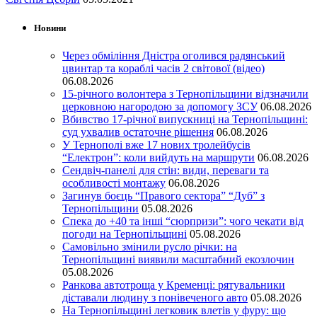
Новини
Через обміління Дністра оголився радянський
цвинтар та кораблі часів 2 світової (відео)
06.08.2026
15-річного волонтера з Тернопільщини відзначили
церковною нагородою за допомогу ЗСУ
06.08.2026
Вбивство 17-річної випускниці на Тернопільщині:
суд ухвалив остаточне рішення
06.08.2026
У Тернополі вже 17 нових тролейбусів
“Електрон”: коли вийдуть на маршрути
06.08.2026
Сендвіч-панелі для стін: види, переваги та
особливості монтажу
06.08.2026
Загинув боєць “Правого сектора” “Дуб” з
Тернопільщини
05.08.2026
Спека до +40 та інші “сюрпризи”: чого чекати від
погоди на Тернопільщині
05.08.2026
Самовільно змінили русло річки: на
Тернопільщині виявили масштабний екозлочин
05.08.2026
Ранкова автотроща у Кременці: рятувальники
діставали людину з понівеченого авто
05.08.2026
На Тернопільщині легковик влетів у фуру: що