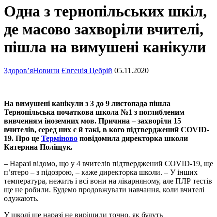
Одна з тернопільських шкіл,
де масово захворіли вчителі,
пішла на вимушені канікули
Здоров’я
Новини
Євгенія Цебрій
05.11.2020
На вимушені канікули з 3 до 9 листопада пішла
Тернопільська початкова школа №1 з поглибленим
вивченням іноземних мов. Причина – захворіли 15
вчителів, серед них є й такі, в кого підтверджений COVID-
19. Про це
Терміново
повідомила директорка школи
Катерина Поліщук.
– Наразі відомо, що у 4 вчителів підтверджений COVID-19, ще
п’ятеро – з підозрою, – каже директорка школи. – У інших
температура, нежить і всі вони на лікарняному, але ПЛР тестів
ще не робили. Будемо продовжувати навчання, коли вчителі
одужають.
У школі ще наразі не вирішили точно, як будуть