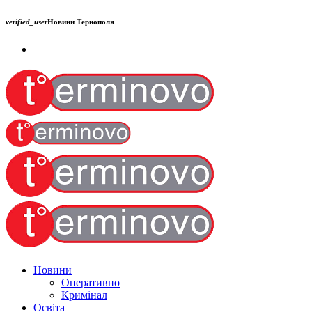
verified_user
Новини Тернополя
Новини
Оперативно
Кримінал
Освіта