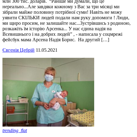
млн 300 тис. доларів. “Раніше ми думали, що це
нереально...Але завдяки кожному з Вас за три місяці ми
зібрали майже половину потрібної суми! Навіть не можу
уявити СКІЛЬКИ людей подали нам руку допомоги ! Люди,
ми щиро просим, не залишайте нас...Зустрівшись з родиною,
розкажіть їм історію Арсенка... У нас єдина надія на
Всевишнього і на добрих людей” , - написала у соцмрежі
фейсбук мама Арсена Надія Борис. На другий […]
Євгенія Цебрій
11.05.2021
trending_flat