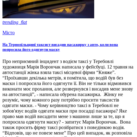
trending_flat
Місто
На Тернопільщині таксист висадив пасажирку з авто, коли вона
попросила його одягнути маску
Про неприємний інцидент з водієм таксі у Теребовлі
художниця Марія Ворончак написала у фейсбуці. 12 травня на
автостанції жінка взяла таксі місцевої фірми “Княже”.
“Проїхавши декілька метрів, я помітила, що водій був без
маски і попросила його одягнути її. Він не тільки відмовився
виконати моє прохання, але розвернувся і висадив мене знову
на автостанції”, - написала обурена пасажирка. Жінку не
розуміє, чому кожного разу потрібно просити таксистів
одягати маски. - Чому керівництво таксі в Теребовлі не
зобов'язує водіїв одягати маски при посадці пасажира? Яке
право мав водій висадити мене з машини лише за те, що я
попросила одягнути маску? - запитує Марія Ворончак. Вона
також просить фірму таксі розібратися з поведінкою водія.
“Відповів, що не повезе мене” Про цей випадок, як розповіла