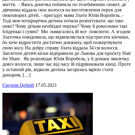
життя. - Якось донечка побачила по телебаченню сюжет, де
дівчинка віддала своє волосся на виготовлення перук для
онкохворих дітей, - пригадує мама Злати Юлія Воробель. -
Тоді моя чотирирічна дитина почала розпитувати: що таке
онко? Чому діткам необхідні перуки? Чому її ровесники такі
бліденькі і сумні? Ми намагались їй все пояснити. А згодом
Златочка повідомила, що відмовляється підстригати кінчики,
бо хоче відростити достатню довжину, щоб пожертвувати
свою косу. На добру справу Злата віддала 34 см волосся.
Заплетені дитячі кіски відправили до Львова для проєкту Hair
for Share. Як розповідає Юлія Воробель, у її доньки змалечку
довге волосся, лише час від часу їй підрівнювали кінці. Проте
у останній рік, відколи дитина загорілась мрією стати
донором, […]
Євгенія Цебрій
17.05.2021