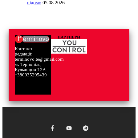
відомо
05.08.2026
ПАРТНЕРИ
Контакти
редакції:
terminovo.te@gmail.com
м. Тернопіль,
Кульчицької 2А
+380935295439