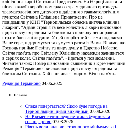
клінічної лікарні Світлани Придаткевич. На 60 році життя та
після важкої хвороби померла сестра медичного ортопедо-
травматологічного дитячого відділення з травматологічним
пунктом Світлана Юліанівна Придаткевич. Про це
повідомили у КНП "Тернопільська обласна дитяча клінічна
лікарня". "Адміністрація та весь колектив лікарні висловлює
щирі співчуття рідним та близьким з приводу непоправної
втрати близької людини. У цей скорботний час ми поділяємо
Ваше горе, підтримуємо та сумуємо разом із Вами. Віримо, що
Господь прийме її світлу та щиру душу в Царство Небесне.
Світла пам’ять про Світлану Юліанівну назавжди залишиться
в серцях колег. Світла пам’ять", - йдеться у повідомленні.
Читайте також: Помер шанований священник з Кременеччини
Редакція "Терміново" висловлює щирі співчуття рідним та
близьким Світлани. Хай спочиває з миром. Вічна пам'ять.
Редакція Терміново
04.06.2025
Новини
Спека повертається? Якою буде погода на
Тернопільщині цими вихідними
07.08.2026
На Кременеччині ледь не згорів будинок та
господарство
07.08.2026
Рівень води впав до історичного мінімуму: які