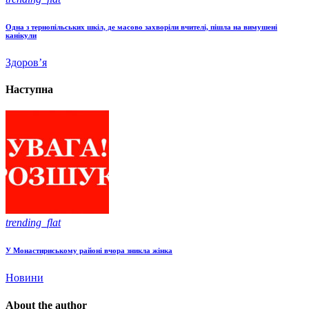
Одна з тернопільських шкіл, де масово захворіли вчителі, пішла на вимушені
канікули
Здоров’я
Наступна
trending_flat
У Монастириському районі вчора зникла жінка
Новини
About the author