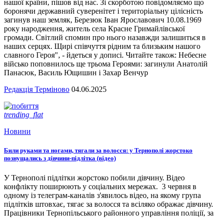
нашої країни, пішов від нас. Зі скорботою повідомляємо що
боронячи державний суверенітет і територіальну цілісність
загинув наш земляк, Березюк Іван Ярославович 10.08.1969
року народження, житель села Красне Гримайлівської
громади. Світлий спомин про нього назавжди залишиться в
наших серцях. Щирі співчуття рідним та близьким нашого
славного Героя", - йдеться у дописі. Читайте також: Небесне
військо поповнилось ще трьома Героями: загинули Анатолій
Панасюк, Василь Ющишин і Захар Венчур
Редакція Терміново
04.06.2025
trending_flat
Новини
Били руками та ногами, тягали за волосся: у Тернополі жорстоко
познущались з дівчини-підлітка (відео)
У Тернополі підлітки жорстоко побили дівчину. Відео
конфлікту поширюють у соціальних мережах. 3 червня в
одному із телеграм-каналів з'явилось відео, на якому група
підлітків штовхає, тягає за волосся та всіляко ображає дівчину.
Працівники Тернопільського районного управління поліції, за