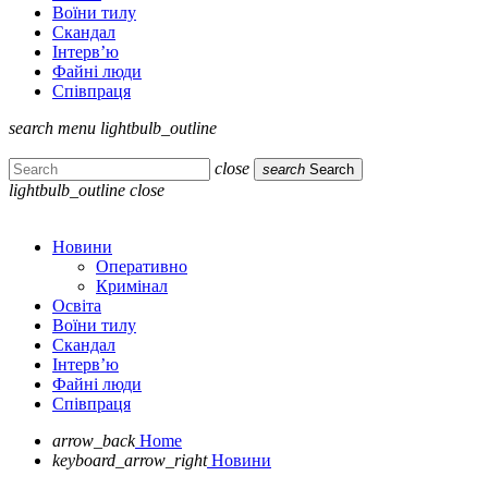
Воїни тилу
Скандал
Інтерв’ю
Файні люди
Співпраця
search
menu
lightbulb_outline
close
search
Search
lightbulb_outline
close
Новини
Оперативно
Кримінал
Освіта
Воїни тилу
Скандал
Інтерв’ю
Файні люди
Співпраця
arrow_back
Home
keyboard_arrow_right
Новини