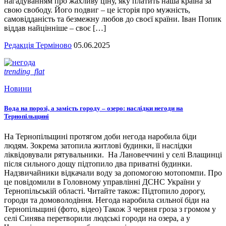
нагадуванням про жахливу ціну, яку платить наша країна за
свою свободу. Його подвиг – це історія про мужність,
самовідданість та безмежну любов до своєї країни. Іван Попик
віддав найцінніше – своє […]
Редакція Терміново
05.06.2025
trending_flat
Новини
Вода на порозі, а замість городу – озеро: наслідки негоди на
Тернопільщині
На Тернопільщині протягом доби негода наробила біди
людям. Зокрема затопила житлові будинки, її наслідки
ліквідовували рятувальники. На Лановеччині у селі Влащинці
після сильного дощу підтопило два приватні будинки.
Надзвичайники відкачали воду за допомогою мотопомпи. Про
це повідомили в Головному управлінні ДСНС України у
Тернопільській області. Читайте також: Підтопило дорогу,
городи та домоволодіння. Негода наробила сильної біди на
Тернопільщині (фото, відео) Також 3 червня гроза з громом у
селі Синява перетворили людські городи на озера, а у