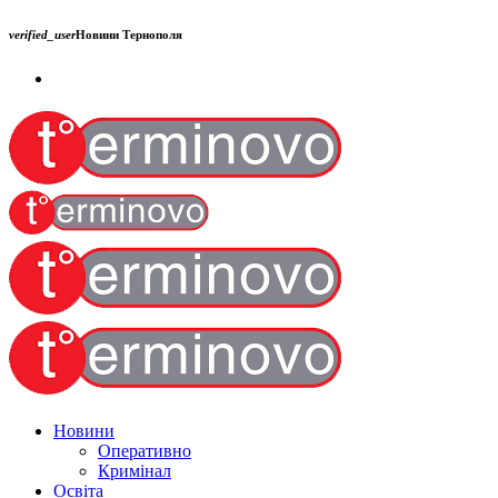
verified_user
Новини Тернополя
Новини
Оперативно
Кримінал
Освіта