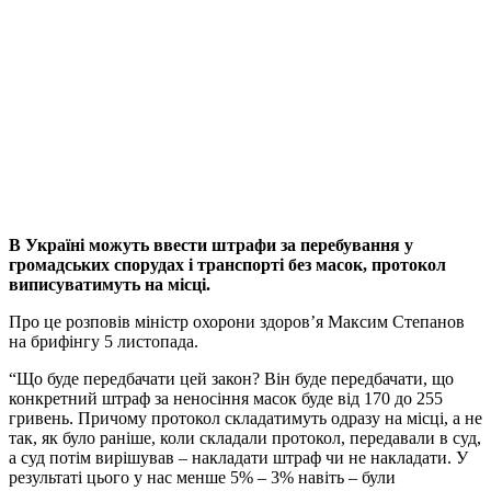
В Україні можуть ввести штрафи за перебування у
громадських спорудах і транспорті без масок, протокол
виписуватимуть на місці.
Про це розповів міністр охорони здоров’я Максим Степанов
на брифінгу 5 листопада.
“Що буде передбачати цей закон? Він буде передбачати, що
конкретний штраф за неносіння масок буде від 170 до 255
гривень. Причому протокол складатимуть одразу на місці, а не
так, як було раніше, коли складали протокол, передавали в суд,
а суд потім вирішував – накладати штраф чи не накладати. У
результаті цього у нас менше 5% – 3% навіть – були