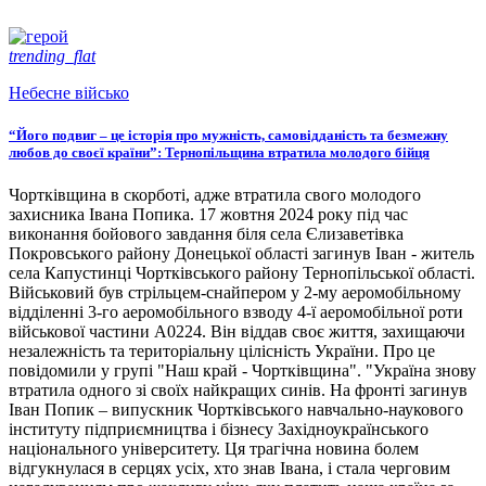
trending_flat
Небесне військо
“Його подвиг – це історія про мужність, самовідданість та безмежну
любов до своєї країни”: Тернопільщина втратила молодого бійця
Чортківщина в скорботі, адже втратила свого молодого
захисника Івана Попика. 17 жовтня 2024 року під час
виконання бойового завдання біля села Єлизаветівка
Покровського району Донецької області загинув Іван - житель
села Капустинці Чортківського району Тернопільської області.
Військовий був стрільцем-снайпером у 2-му аеромобільному
відділенні 3-го аеромобільного взводу 4-ї аеромобільної роти
військової частини А0224. Він віддав своє життя, захищаючи
незалежність та територіальну цілісність України. Про це
повідомили у групі "Наш край - Чортківщина". "Україна знову
втратила одного зі своїх найкращих синів. На фронті загинув
Іван Попик – випускник Чортківського навчально-наукового
інституту підприємництва і бізнесу Західноукраїнського
національного університету. Ця трагічна новина болем
відгукнулася в серцях усіх, хто знав Івана, і стала черговим