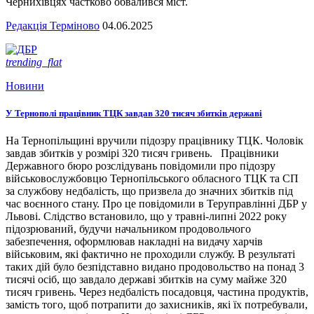
Чернихівцях частково обвалився міст.
Редакція Терміново
04.06.2025
trending_flat
Новини
У Тернополі працівник ТЦК завдав 320 тисяч збитків державі
На Тернопільщині вручили підозру працівнику ТЦК. Чоловік
завдав збитків у розмірі 320 тисяч гривень. Працівники
Державного бюро розслідувань повідомили про підозру
військовослужбовцю Тернопільського обласного ТЦК та СП
за службову недбалість, що призвела до значних збитків під
час воєнного стану. Про це повідомили в Теруправлінні ДБР у
Львові. Слідство встановило, що у травні-липні 2022 року
підозрюваний, будучи начальником продовольчого
забезпечення, оформлював накладні на видачу харчів
військовим, які фактично не проходили службу. В результаті
таких дій було безпідставно видано продовольство на понад 3
тисячі осіб, що завдало державі збитків на суму майже 320
тисяч гривень. Через недбалість посадовця, частина продуктів,
замість того, щоб потрапити до захисників, які їх потребували,