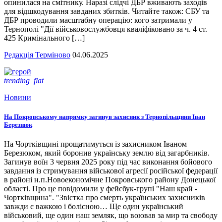
опинилася на смітнику. Наразі слідчі ДБР вживають заходів
для відшкодування завданих збитків. Читайте також: СБУ та
ДБР проводили масштабну операцію: кого затримали у
Тернополі "Дії військовослужбовця кваліфіковано за ч. 4 ст.
425 Кримінального […]
Редакція Терміново
04.06.2025
trending_flat
Новини
На Покровському напрямку загинув захисник з Тернопільщини Іван
Березнюк
На Чортківщині прощатимуться із захисником Іваном
Березюком, який боронив українську землю від загарбників.
Загинув воїн 3 червня 2025 року під час виконання бойового
завдання із стримування військової агресії російської федерації
в районі н.п.Новоекономічне Покровського району Донецької
області. Про це повідомили у фейсбук-групі "Наш край -
Чортківщина". "Звістка про смерть українських захисників
завжди є важкою і болісною… Ще один український
військовий, ще один наш земляк, що воював за мир та свободу