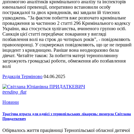
допомогою аналітиків кримінального аналізу та інспекторів
ювенальної превенції, оперативно встановили особу
постраждалої та двох кривдників, які завдали їй тілесних
ушкоджень. "За фактом побиття вже розпочато кримінальне
провадження за частиною 2 статті 296 Кримінального кодексу
України, яка стосується хуліганства, вчиненого групою осіб.
Санкція цієї статті передбачає покарання у вигляді
позбавлення волі на строк до чотирьох років", - повідомляють
правоохоронці. У соцмережах повідомляють, що це не перший
інцидент з кривдницею. Раніше вона неодноразово била
дівчат. Читайте також: За побиття матері тернополянину
загрожують громадські роботи, обмеження або позбавлення
волі
Редакція Терміново
04.06.2025
trending_flat
Новини
Трагічна втрата для однієї з тернопільських лікарень: померла Світлана
Придаткевич
Обірвалось життя працівниці Тернопільської обласної дитячої