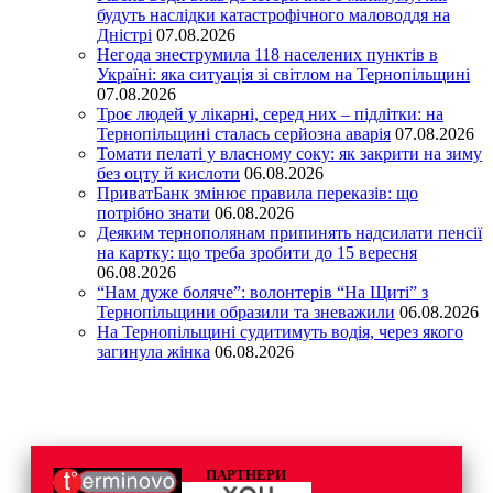
будуть наслідки катастрофічного маловоддя на
Дністрі
07.08.2026
Негода знеструмила 118 населених пунктів в
Україні: яка ситуація зі світлом на Тернопільщині
07.08.2026
Троє людей у лікарні, серед них – підлітки: на
Тернопільщині сталась серйозна аварія
07.08.2026
Томати пелаті у власному соку: як закрити на зиму
без оцту й кислоти
06.08.2026
ПриватБанк змінює правила переказів: що
потрібно знати
06.08.2026
Деяким тернополянам припинять надсилати пенсії
на картку: що треба зробити до 15 вересня
06.08.2026
“Нам дуже боляче”: волонтерів “На Щиті” з
Тернопільщини образили та зневажили
06.08.2026
На Тернопільщині судитимуть водія, через якого
загинула жінка
06.08.2026
ПАРТНЕРИ