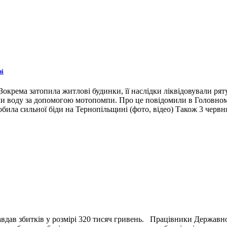
ні
окрема затопила житлові будинки, її наслідки ліквідовували ря
ли воду за допомогою мотопомпи. Про це повідомили в Головном
била сильної біди на Тернопільщині (фото, відео) Також 3 червн
вдав збитків у розмірі 320 тисяч гривень. Працівники Державн