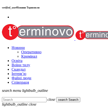
verified_user
Новини Тернополя
Новини
Оперативно
Кримінал
Освіта
Воїни тилу
Скандал
Інтерв’ю
Файні люди
Співпраця
search
menu
lightbulb_outline
close
search
Search
lightbulb_outline
close