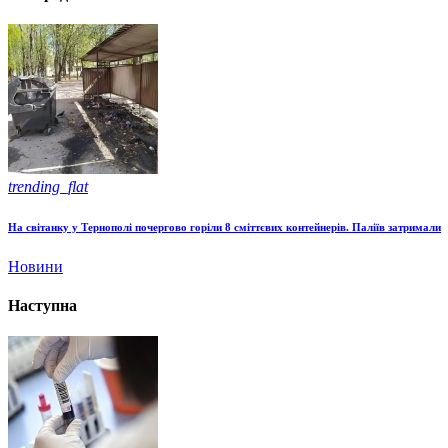
trending_flat
На світанку у Тернополі почергово горіли 8 сміттєвих контейнерів. Паліїв затримали
Новини
Наступна