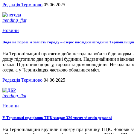
Редакція Терміново
05.06.2025
trending_flat
Новини
Вода на порозі, а замість городу – озеро: наслідки негоди на Тернопільщи
На Тернопільщині протягом доби негода наробила біди людям. З
дощу підтопило два приватні будинки. Надзвичайники відкача
також: Підтопило дорогу, городи та домоволодіння. Негода наро
озера, а у Чернихівцях частково обвалився міст.
Редакція Терміново
04.06.2025
trending_flat
Новини
У Тернополі працівник ТЦК завдав 320 тисяч збитків державі
На Тернопільщині вручили підозру працівнику ТЦК. Чоловік за