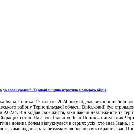
ов до своєї країни”: Тернопільщина втратила молодого бійця
ка Івана Попика. 17 жовтня 2024 року під час виконання бойовог
івського району Тернопільської області. Військовий був стрільце
ни А0224. Він віддав своє життя, захищаючи незалежність та тери
 найкращих синів. На фронті загинув Іван Попик – випускник Чор
гічна новина болем відгукнулася в серцях усіх, хто знав Івана, 
ість, самовідданість та безмежну любов до своєї країни. Іван По