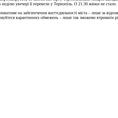
в неділю увечері її перевели у Тернопіль. О 21.30 жінки не стало.
пливатиме на забезпечення життєдіяльності міста – лише за від
имуйтеся карантинних обмежень – лише так зможемо втримати різк