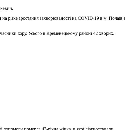
шкевич.
 на різке зростання захворюваності на COVID-19 в м. Почаїв з
учасники хору. Усього в Кременецькому районі 42 хворих.
ої допомоги померла 43-річна жінка, в якої діагностували