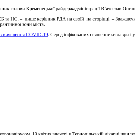
тупник голови Кременецької райдержадміністрації В’ячеслав Они
ЕБ та НС, – пише керівник РДА на своїй на сторінці. – Зважаючи
арантинної зони міста.
ків виявлення COVID-19
. Серед інфікованих священники лаври і 
коронавірусом, 19 квітня ввечері у Тернопільській лікарні швидк