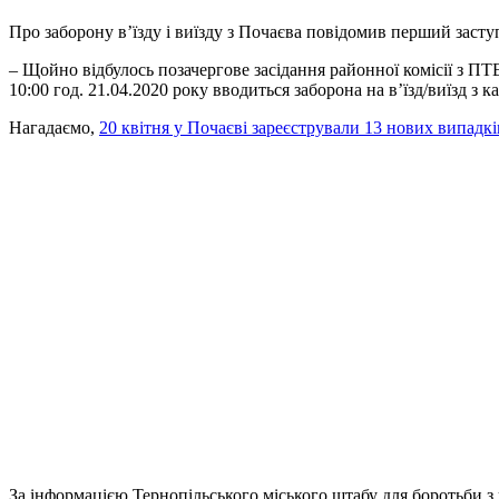
Про заборону в’їзду і виїзду з Почаєва повідомив перший зас
– Щойно відбулось позачергове засідання районної комісії з ПТ
10:00 год. 21.04.2020 року вводиться заборона на в’їзд/виїзд з к
Нагадаємо,
20 квітня у Почаєві зареєстрували 13 нових випад
За інформацією Тернопільського міського штабу для боротьби з 