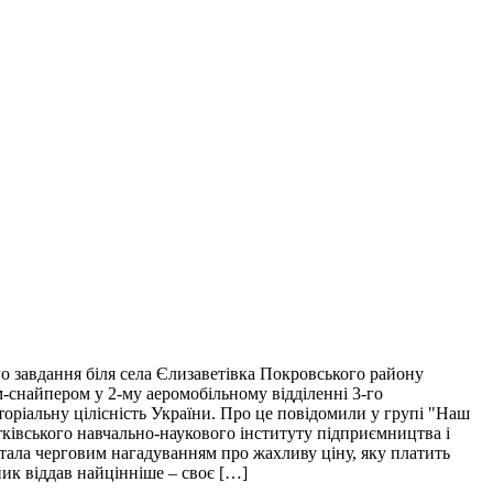
о завдання біля села Єлизаветівка Покровського району
м-снайпером у 2-му аеромобільному відділенні 3-го
торіальну цілісність України. Про це повідомили у групі "Наш
тківського навчально-наукового інституту підприємництва і
і стала черговим нагадуванням про жахливу ціну, яку платить
пик віддав найцінніше – своє […]