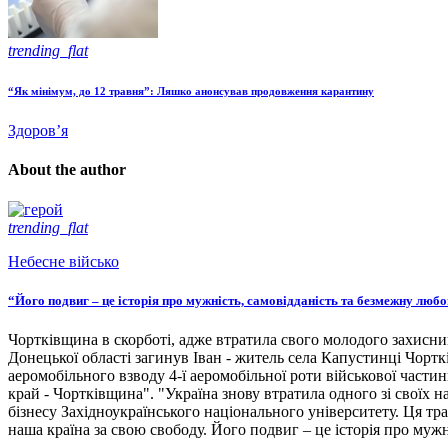
trending_flat
“Як мінімум, до 12 травня”: Ляшко анонсував продовження карантину
Здоров’я
About the author
trending_flat
Небесне військо
“Його подвиг – це історія про мужність, самовідданість та безмежну люб
Чортківщина в скорботі, адже втратила свого молодого захисни
Донецької області загинув Іван - житель села Капустинці Чортк
аеромобільного взводу 4-ї аеромобільної роти військової части
край - Чортківщина". "Україна знову втратила одного зі своїх
бізнесу Західноукраїнського національного університету. Ця тра
наша країна за свою свободу. Його подвиг – це історія про мужн