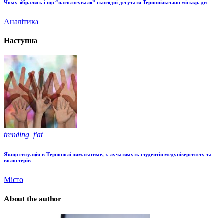
Чому зібрались і що “наголосували” сьогодні депутати Тернопільської міськради
Аналітика
Наступна
trending_flat
Якщо ситуація в Тернополі вимагатиме, залучатимуть студентів медуніверситету та
волонтерів
Місто
About the author