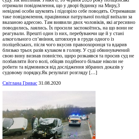
отримали повідомлення, що у дворі будинку на Миру,3
невідомі особи шумлять і підозріло себе поводять. Отримавши
таке повідомлення, працівники патрульної поліції виїхали за
вказаною адресою. Там виявили двох чоловіків, які агресивно
поводились, лаялись. Їх просили заспокоїтись, на що вони не
реагували. Врешті один із них, перебуваючи ще й у стані
алкогольного сп’яніння, штовхнув в груди одного із
поліцейських, після чого вкусив правоохоронця та вдарив
близько трьох разів кулаком в голову. У суді обвинувачений
свою вину визнав повністю, щиро розкаявся та просив суд не
позбавляти його волі, обіцяв подібного більше ніколи не
робити та відмовився від дослідження зібраних доказів у
судовому порядку.Як результат розгляду […]
Світлана Гривас
31.08.2020