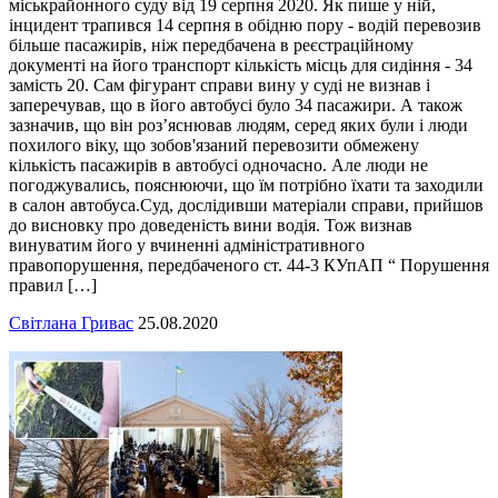
міськрайонного суду від 19 серпня 2020. Як пише у ній,
інцидент трапився 14 серпня в обідню пору - водій перевозив
більше пасажирів, ніж передбачена в реєстраційному
документі на його транспорт кількість місць для сидіння - 34
замість 20. Сам фігурант справи вину у суді не визнав і
заперечував, що в його автобусі було 34 пасажири. А також
зазначив, що він роз’яснював людям, серед яких були і люди
похилого віку, що зобов'язаний перевозити обмежену
кількість пасажирів в автобусі одночасно. Але люди не
погоджувались, пояснюючи, що їм потрібно їхати та заходили
в салон автобуса.Суд, дослідивши матеріали справи, прийшов
до висновку про доведеність вини водія. Тож визнав
винуватим його у вчиненні адміністративного
правопорушення, передбаченого ст. 44-3 КУпАП “ Порушення
правил […]
Світлана Гривас
25.08.2020