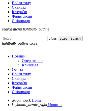
Воїни тилу
Скандал
Інтерв’ю
Файні люди
Співпраця
search
menu
lightbulb_outline
close
search
Search
lightbulb_outline
close
Новини
Оперативно
Кримінал
Освіта
Воїни тилу
Скандал
Інтерв’ю
Файні люди
Співпраця
arrow_back
Home
keyboard_arrow_right
Новини