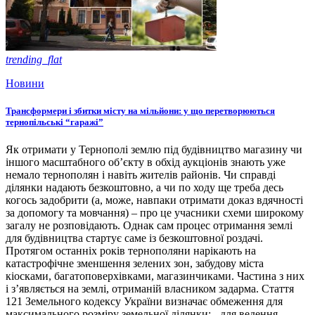
trending_flat
Новини
Трансформери і збитки місту на мільйони: у що перетворюються
тернопільські “гаражі”
Як отримати у Тернополі землю під будівництво магазину чи
іншого масштабного об’єкту в обхід аукціонів знають уже
немало тернополян і навіть жителів районів. Чи справді
ділянки надають безкоштовно, а чи по ходу ще треба десь
когось задобрити (а, може, навпаки отримати доказ вдячності
за допомогу та мовчання) – про це учасники схеми широкому
загалу не розповідають. Однак сам процес отримання землі
для будівництва стартує саме із безкоштовної роздачі.
Протягом останніх років тернополяни нарікають на
катастрофічне зменшення зелених зон, забудову міста
кіосками, багатоповерхівками, магазинчиками. Частина з них
і з’являється на землі, отриманій власником задарма. Стаття
121 Земельного кодексу України визначає обмеження для
максимального розміру земельної ділянки: - для ведення