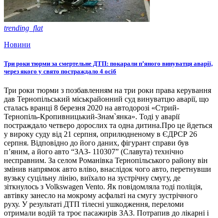
trending_flat
Новини
Три роки тюрми за смертельне ДТП: покарали п’яного винуватця аварії,
через якого у свято постраждало 4 осіб
Три роки тюрми з позбавленням на три роки права керування
дав Тернопільський міськрайонний суд винуватцю аварії, що
сталась вранці 8 березня 2020 на автодорозі «Стрий-
Тернопіль-Кропивницький-Знам`янка». Тоді у аварії
постраждало четверо дорослих та одна дитина.Про це йдеться
у вироку суду від 21 серпня, оприлюдненому в ЄДРСР 26
серпня. Відповідно до його даних, фігурант справи був
п’яним, а його авто “ЗАЗ- 110307” (Славута) технічно
несправним. За селом Романівка Тернопільського району він
змінив напрямок авто вліво, внаслідок чого авто, перетнувши
вузьку суцільну лінію, виїхало на зустрічну смугу, де
зіткнулось з Volkswagen Vento. Як повідомляла тоді поліція,
автівку занесло на мокрому асфальті на смугу зустрічного
руху. У результаті ДТП тілесні ушкодження, переломи
отримали водій та троє пасажирів ЗАЗ. Потрапив до лікарні і