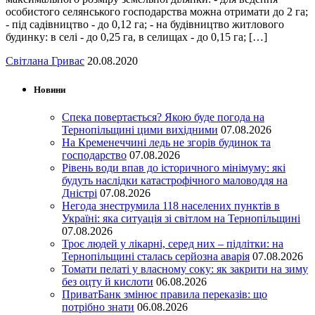
особистого селянського господарства можна отримати до 2 га;
- під садівництво - до 0,12 га; - на будівництво житлового
будинку: в селі - до 0,25 га, в селищах - до 0,15 га; […]
Світлана Гривас
20.08.2020
Новини
Спека повертається? Якою буде погода на
Тернопільщині цими вихідними
07.08.2026
На Кременеччині ледь не згорів будинок та
господарство
07.08.2026
Рівень води впав до історичного мінімуму: які
будуть наслідки катастрофічного маловоддя на
Дністрі
07.08.2026
Негода знеструмила 118 населених пунктів в
Україні: яка ситуація зі світлом на Тернопільщині
07.08.2026
Троє людей у лікарні, серед них – підлітки: на
Тернопільщині сталась серйозна аварія
07.08.2026
Томати пелаті у власному соку: як закрити на зиму
без оцту й кислоти
06.08.2026
ПриватБанк змінює правила переказів: що
потрібно знати
06.08.2026