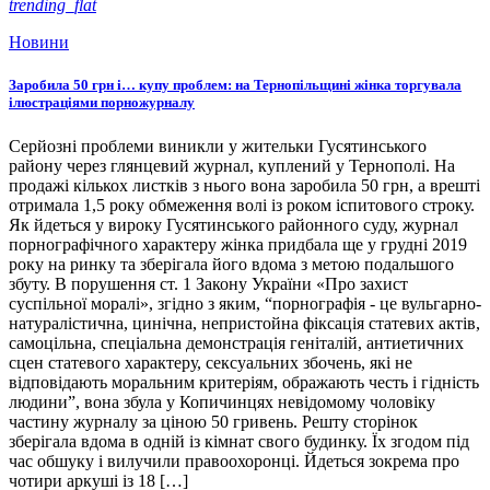
trending_flat
Новини
Заробила 50 грн і… купу проблем: на Тернопільщині жінка торгувала
ілюстраціями порножурналу
Серйозні проблеми виникли у жительки Гусятинського
району через глянцевий журнал, куплений у Тернополі. На
продажі кількох листків з нього вона заробила 50 грн, а врешті
отримала 1,5 року обмеження волі із роком іспитового строку.
Як йдеться у вироку Гусятинського районного суду, журнал
порнографічного характеру жінка придбала ще у грудні 2019
року на ринку та зберігала його вдома з метою подальшого
збуту. В порушення ст. 1 Закону України «Про захист
суспільної моралі», згідно з яким, “порнографія - це вульгарно-
натуралістична, цинічна, непристойна фіксація статевих актів,
самоцільна, спеціальна демонстрація геніталій, антиетичних
сцен статевого характеру, сексуальних збочень, які не
відповідають моральним критеріям, ображають честь і гідність
людини”, вона збула у Копичинцях невідомому чоловіку
частину журналу за ціною 50 гривень. Решту сторінок
зберігала вдома в одній із кімнат свого будинку. Їх згодом під
час обшуку і вилучили правоохоронці. Йдеться зокрема про
чотири аркуші із 18 […]