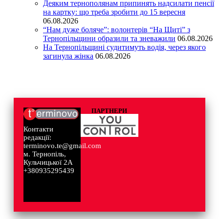
Деяким тернополянам припинять надсилати пенсії
на картку: що треба зробити до 15 вересня
06.08.2026
“Нам дуже боляче”: волонтерів “На Щиті” з
Тернопільщини образили та зневажили
06.08.2026
На Тернопільщині судитимуть водія, через якого
загинула жінка
06.08.2026
ПАРТНЕРИ
Контакти
редакції:
terminovo.te@gmail.com
м. Тернопіль,
Кульчицької 2А
+380935295439