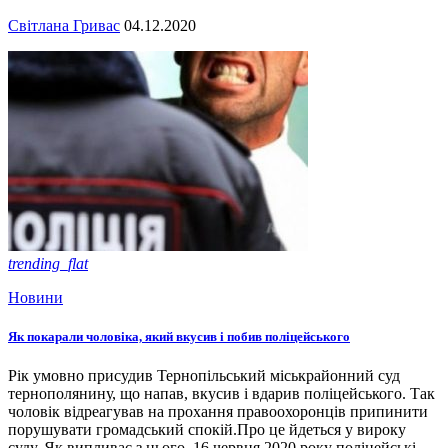
Світлана Гривас
04.12.2020
trending_flat
Новини
Як покарали чоловіка, який вкусив і побив поліцейського
Рік умовно присудив Тернопільський міськрайонний суд
тернополянину, що напав, вкусив і вдарив поліцейського. Так
чоловік відреагував на прохання правоохоронців припинити
порушувати громадський спокій.Про це йдеться у вироку
суду. Як випливає з нього, 16 червня 2020 року поліцейські