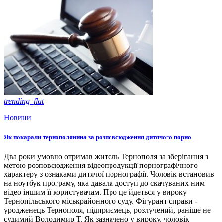
trending_flat
Новини
Як покарали тернополянина за розповсюдження дитячого порно
Два роки умовно отримав житель Тернополя за зберігання з
метою розповсюдження відеопродукції порнографічного
характеру з ознаками дитячої порнографії. Чоловік встановив
на ноутбук програму, яка давала доступ до скачуваних ним
відео іншим її користувачам. Про це йдеться у вироку
Тернопільського міськрайонного суду. Фігурант справи -
уродженець Тернополя, підприємець, розлучений, раніше не
судимий Володимир Т. Як зазначено у вироку, чоловік