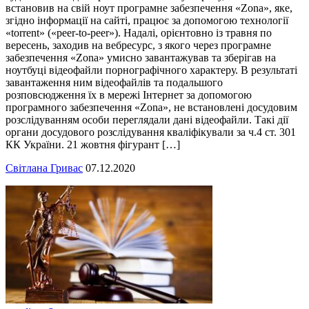
встановив на свій ноут програмне забезпечення «Zona», яке,
згідно інформації на сайті, працює за допомогою технології
«torrent» («peer-to-peer»). Надалі, орієнтовно із травня по
вересень, заходив на вебресурс, з якого через програмне
забезпечення «Zona» умисно завантажував та зберігав на
ноутбуці відеофайли порнографічного характеру. В результаті
завантаження ним відеофайлів та подальшого
розповсюдження їх в мережі Інтернет за допомогою
програмного забезпечення «Zona», не встановлені досудовим
розслідуванням особи переглядали дані відеофайли. Такі дії
органи досудового розслідування кваліфікували за ч.4 ст. 301
КК України. 21 жовтня фігурант […]
Світлана Гривас
07.12.2020