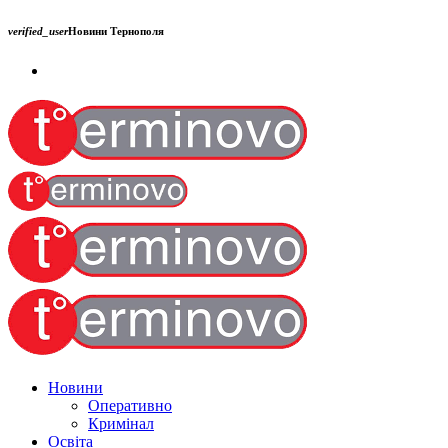
verified_user
Новини Тернополя
Новини
Оперативно
Кримінал
Освіта