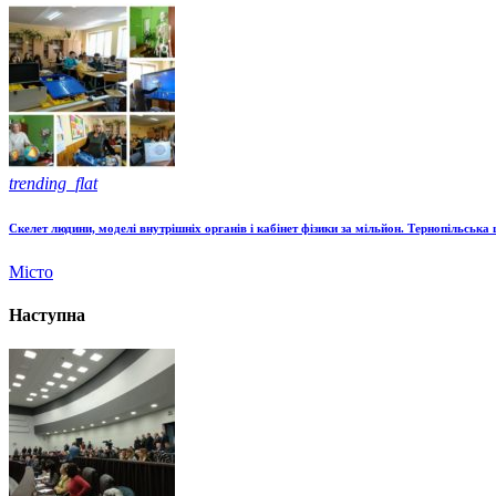
trending_flat
Скелет людини, моделі внутрішніх органів і кабінет фізики за мільйон. Тернопільсь
Місто
Наступна