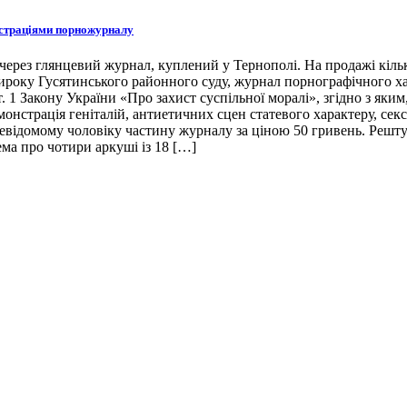
юстраціями порножурналу
рез глянцевий журнал, куплений у Тернополі. На продажі кількох
 вироку Гусятинського районного суду, журнал порнографічного ха
 1 Закону України «Про захист суспільної моралі», згідно з яким
монстрація геніталій, антиетичних сцен статевого характеру, сек
евідомому чоловіку частину журналу за ціною 50 гривень. Решту с
ма про чотири аркуші із 18 […]