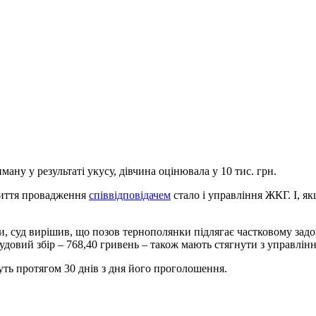
ану у результаті укусу, дівчина оцінювала у 10 тис. грн.
криття провадження
співвідповідачем
стало і управління ЖКГ. І, як
, суд вирішив, що позов тернополянки підлягає частковому задо
Судовий збір – 768,40 гривень – також мають стягнути з управлін
ть протягом 30 днів з дня його проголошення.