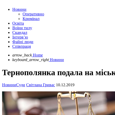
Новини
Оперативно
Кримінал
Освіта
Воїни тилу
Скандал
Інтерв’ю
Файні люди
Співпраця
arrow_back
Home
keyboard_arrow_right
Новини
Тернополянка подала на міськ
Новини
Суди
Світлана Гривас
10.12.2019