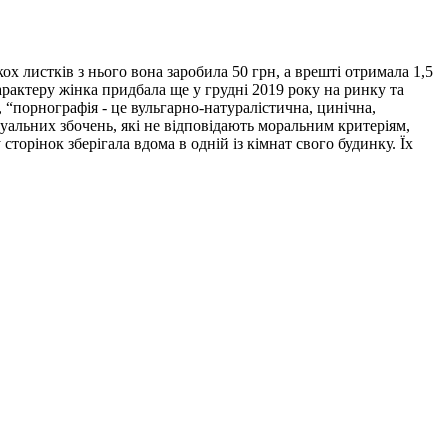
 листків з нього вона заробила 50 грн, а врешті отримала 1,5
рактеру жінка придбала ще у грудні 2019 року на ринку та
, “порнографія - це вульгарно-натуралістична, цинічна,
суальних збочень, які не відповідають моральним критеріям,
торінок зберігала вдома в одній із кімнат свого будинку. Їх