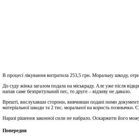
В процесі лікування витратила 253,5 грн. Моральну шкоду, отрим
До суду жінка загалом подала на міськраду. Але уже після від
напав саме безпритульний пес, то друге – відзиву не давало.
Врешті, вислухавши сторони, вивчивши подані ними документи
матеріальної шкоди та 2 тис. моральної на користь позивачки. 
Наразі рішення законної сили не набрало. Оскаржити його можу
Попередня