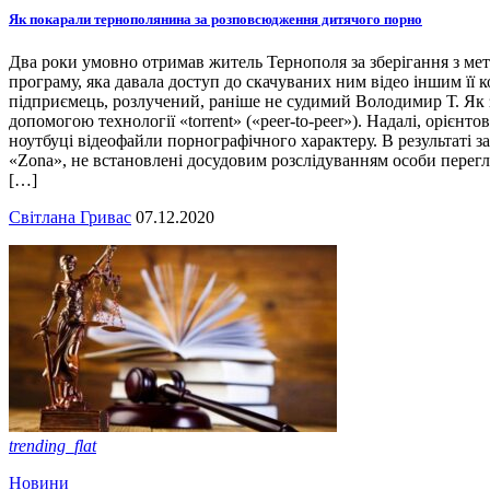
Як покарали тернополянина за розповсюдження дитячого порно
Два роки умовно отримав житель Тернополя за зберігання з ме
програму, яка давала доступ до скачуваних ним відео іншим її 
підприємець, розлучений, раніше не судимий Володимир Т. Як за
допомогою технології «torrent» («peer-to-peer»). Надалі, орієнт
ноутбуці відеофайли порнографічного характеру. В результаті 
«Zona», не встановлені досудовим розслідуванням особи перегля
[…]
Світлана Гривас
07.12.2020
trending_flat
Новини