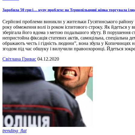
Заробила 50 грн і… купу проблем: на Тернопільщині жінка торгувала іл
Серйозні проблеми виникли у жительки Гусятинського району че
року обмеження волі із роком іспитового строку. Як йдеться у
зберігала його вдома з метою подальшого збуту. В порушення ст.
непристойна фіксація статевих актів, самоцільна, спеціальна де
ображають честь і гідність людини”, вона збула у Копичинцях н
згодом під час обшуку і вилучили правоохоронці. Йдеться зокре
Світлана Гривас
04.12.2020
trending_flat