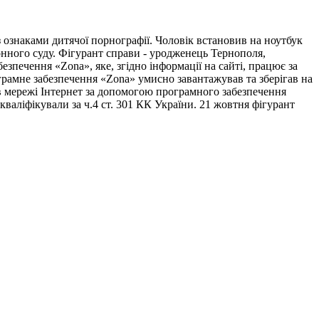
ознаками дитячої порнографії. Чоловік встановив на ноутбук
онного суду. Фігурант справи - уродженець Тернополя,
зпечення «Zona», яке, згідно інформації на сайті, працює за
програмне забезпечення «Zona» умисно завантажував та зберігав на
в мережі Інтернет за допомогою програмного забезпечення
кваліфікували за ч.4 ст. 301 КК України. 21 жовтня фігурант