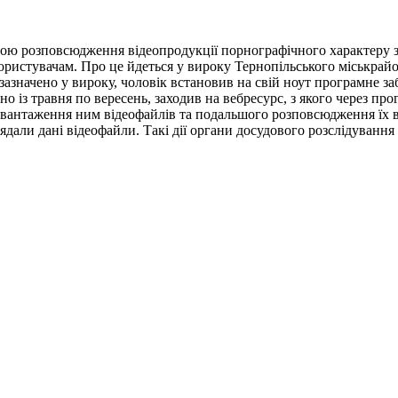
тою розповсюдження відеопродукції порнографічного характеру з 
користувачам. Про це йдеться у вироку Тернопільського міськрай
значено у вироку, чоловік встановив на свій ноут програмне забе
овно із травня по вересень, заходив на вебресурс, з якого через 
завантаження ним відеофайлів та подальшого розповсюдження їх 
дали дані відеофайли. Такі дії органи досудового розслідування 