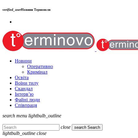
verified_user
Новини Тернополя
Новини
Оперативно
Кримінал
Освіта
Воїни тилу
Скандал
Інтерв’ю
Файні люди
Співпраця
search
menu
lightbulb_outline
close
search
Search
lightbulb_outline
close