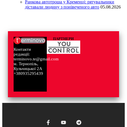
Ранкова автотроща у Кременці: рятувальники
діставали людину з понівеченого авто
05.08.2026
ПАРТНЕРИ
Контакти
редакції:
terminovo.te@gmail.com
м. Тернопіль,
Кульчицької 2А
+380935295439