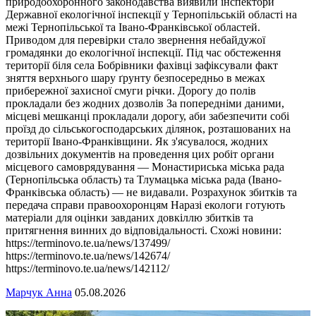
природоохоронного законодавства виявили інспектори
Державної екологічної інспекції у Тернопільській області на
межі Тернопільської та Івано-Франківської областей.
Приводом для перевірки стало звернення небайдужої
громадянки до екологічної інспекції. Під час обстеження
території біля села Бобрівники фахівці зафіксували факт
зняття верхнього шару ґрунту безпосередньо в межах
прибережної захисної смуги річки. Дорогу до полів
прокладали без жодних дозволів За попередніми даними,
місцеві мешканці прокладали дорогу, аби забезпечити собі
проїзд до сільськогосподарських ділянок, розташованих на
території Івано-Франківщини. Як з'ясувалося, жодних
дозвільних документів на проведення цих робіт органи
місцевого самоврядування — Монастириська міська рада
(Тернопільська область) та Тлумацька міська рада (Івано-
Франківська область) — не видавали. Розрахунок збитків та
передача справи правоохоронцям Наразі екологи готують
матеріали для оцінки завданих довкіллю збитків та
притягнення винних до відповідальності. Схожі новини:
https://terminovo.te.ua/news/137499/
https://terminovo.te.ua/news/142674/
https://terminovo.te.ua/news/142112/
Марчук Анна
05.08.2026