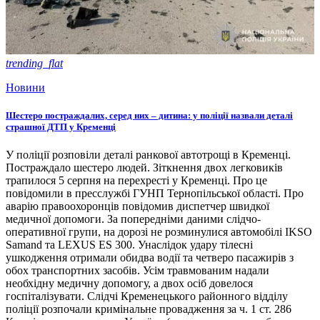
trending_flat
Новини
Шестеро постраждалих, серед них – дитина: у поліції назвали деталі
страшної ДТП у Кременці
У поліції розповіли деталі ранкової автотрощі в Кременці.
Постраждало шестеро людей. Зіткнення двох легковиків
трапилося 5 серпня на перехресті у Кременці. Про це
повідомили в пресслужбі ГУНП Тернопільської області. Про
аварію правоохоронців повідомив диспетчер швидкої
медичної допомоги. За попередніми даними слідчо-
оперативної групи, на дорозі не розминулися автомобілі IKSO
Samand та LEXUS ES 300. Унаслідок удару тілесні
ушкодження отримали обидва водії та четверо пасажирів з
обох транспортних засобів. Усім травмованим надали
необхідну медичну допомогу, а двох осіб довелося
госпіталізувати. Слідчі Кременецького районного відділу
поліції розпочали кримінальне провадження за ч. 1 ст. 286