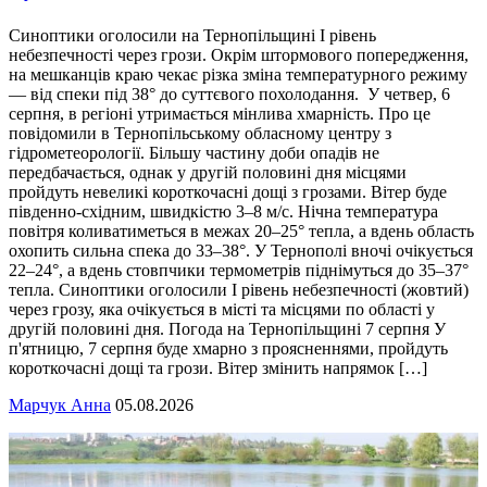
Синоптики оголосили на Тернопільщині І рівень
небезпечності через грози. Окрім штормового попередження,
на мешканців краю чекає різка зміна температурного режиму
— від спеки під 38° до суттєвого похолодання. У четвер, 6
серпня, в регіоні утримається мінлива хмарність. Про це
повідомили в Тернопільському обласному центру з
гідрометеорології. Більшу частину доби опадів не
передбачається, однак у другій половині дня місцями
пройдуть невеликі короткочасні дощі з грозами. Вітер буде
південно-східним, швидкістю 3–8 м/с. Нічна температура
повітря коливатиметься в межах 20–25° тепла, а вдень область
охопить сильна спека до 33–38°. У Тернополі вночі очікується
22–24°, а вдень стовпчики термометрів піднімуться до 35–37°
тепла. Синоптики оголосили І рівень небезпечності (жовтий)
через грозу, яка очікується в місті та місцями по області у
другій половині дня. Погода на Тернопільщині 7 серпня У
п'ятницю, 7 серпня буде хмарно з проясненнями, пройдуть
короткочасні дощі та грози. Вітер змінить напрямок […]
Марчук Анна
05.08.2026