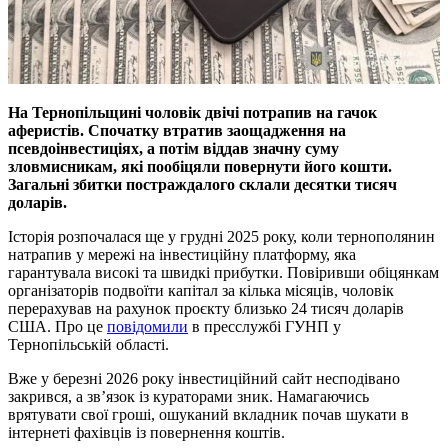
На Тернопільщині чоловік двічі потрапив на гачок
аферистів. Спочатку втратив заощадження на
псевдоінвестиціях, а потім віддав значну суму
зловмисникам, які пообіцяли повернути його кошти.
Загальні збитки постраждалого склали десятки тисяч
доларів.
Історія розпочалася ще у грудні 2025 року, коли тернополянин
натрапив у мережі на інвестиційну платформу, яка
гарантувала високі та швидкі прибутки. Повіривши обіцянкам
організаторів подвоїти капітал за кілька місяців, чоловік
перерахував на рахунок проєкту близько 24 тисяч доларів
США. Про це
повідомили
в пресслужбі ГУНП у
Тернопільській області.
Вже у березні 2026 року інвестиційний сайт несподівано
закрився, а зв’язок із кураторами зник. Намагаючись
врятувати свої гроші, ошуканий вкладник почав шукати в
інтернеті фахівців із повернення коштів.