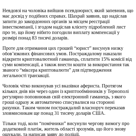
Невдовзі на чоловіка вийшов псевдоюрист, який запевнив, що
має досвід у подібних справах. Шахрай заявив, що надіслав
запити до закордонних органів за місцем реєстрації
інвесткомпанії, і згодом надіслав клієнту підроблений лист
про те, що йому нібито погодили виплату компенсації у
розмірі понад 83 тисячі доларів.
Проте для отримання цих грошей “юрист” висунув низку
обов’язкових фінансових умов. Постраждалому наказали
відкрити криптовалютний гаманець, сплатити 15% комісії від
суми компенсації, а також внести кошти за використання так
званого “міксера криптовалюти” для підтвердження
легальності транзакції.
Чоловік чітко виконував усі вказівки афериста. Протягом
кількох днів він через один із криптообмінників у Тернополі
регулярно поповнював свій електронний гаманець, з якого
гроші одразу ж автоматично списувалися на сторонні
рахунки. Таким чином постраждалий власноруч переказав
зловмисникам ще понад 31 тисячу доларів США.
Тільки тоді, коли “помічники” висунули чергову вимогу про
додатковий платіж, житель області зрозумів, що його знову
ошукали, та написав заяву до поліції.