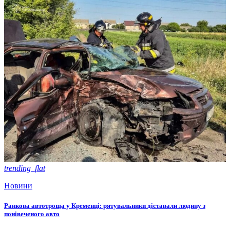
trending_flat
Новини
Ранкова автотроща у Кременці: рятувальники діставали людину з
понівеченого авто