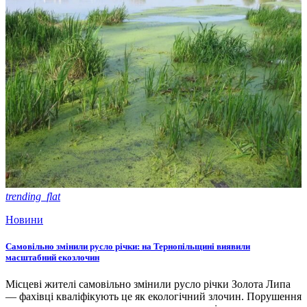
trending_flat
Новини
Самовільно змінили русло річки: на Тернопільщині виявили
масштабний екозлочин
Місцеві жителі самовільно змінили русло річки Золота Липа
— фахівці кваліфікують це як екологічний злочин. Порушення