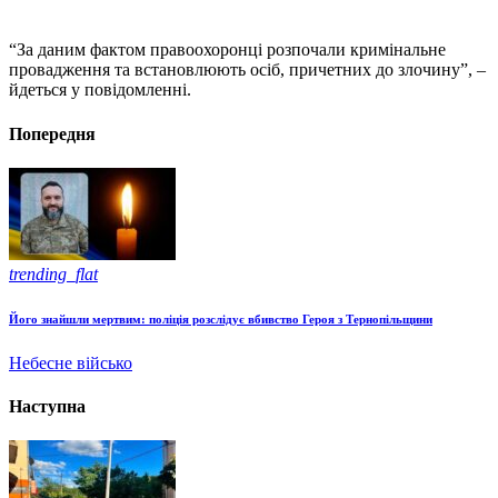
“За даним фактом правоохоронці розпочали кримінальне
провадження та встановлюють осіб, причетних до злочину”, –
йдеться у повідомленні.
Попередня
trending_flat
Його знайшли мертвим: поліція розслідує вбивство Героя з Тернопільщини
Небесне військо
Наступна