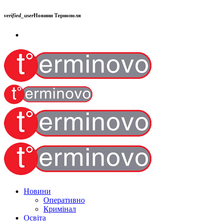
verified_user
Новини Тернополя
Новини
Оперативно
Кримінал
Освіта