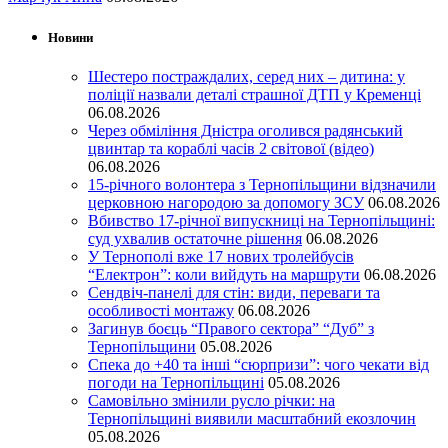
Новини
Шестеро постраждалих, серед них – дитина: у
поліції назвали деталі страшної ДТП у Кременці
06.08.2026
Через обміління Дністра оголився радянський
цвинтар та кораблі часів 2 світової (відео)
06.08.2026
15-річного волонтера з Тернопільщини відзначили
церковною нагородою за допомогу ЗСУ
06.08.2026
Вбивство 17-річної випускниці на Тернопільщині:
суд ухвалив остаточне рішення
06.08.2026
У Тернополі вже 17 нових тролейбусів
“Електрон”: коли вийдуть на маршрути
06.08.2026
Сендвіч-панелі для стін: види, переваги та
особливості монтажу
06.08.2026
Загинув боєць “Правого сектора” “Дуб” з
Тернопільщини
05.08.2026
Спека до +40 та інші “сюрпризи”: чого чекати від
погоди на Тернопільщині
05.08.2026
Самовільно змінили русло річки: на
Тернопільщині виявили масштабний екозлочин
05.08.2026