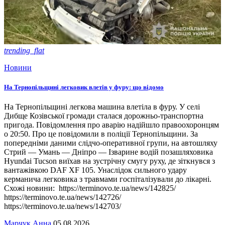
trending_flat
Новини
На Тернопільщині легковик влетів у фуру: що відомо
На Тернопільщині легкова машина влетіла в фуру. У селі
Дибще Козівської громади сталася дорожньо-транспортна
пригода. Повідомлення про аварію надійшло правоохоронцям
о 20:50. Про це повідомили в поліції Тернопільщини. За
попередніми даними слідчо-оперативної групи, на автошляху
Стрий — Умань — Дніпро — Ізварине водій позашляховика
Hyundai Tucson виїхав на зустрічну смугу руху, де зіткнувся з
вантажівкою DAF ХF 105. Унаслідок сильного удару
керманича легковика з травмами госпіталізували до лікарні.
Схожі новини: https://terminovo.te.ua/news/142825/
https://terminovo.te.ua/news/142726/
https://terminovo.te.ua/news/142703/
Марчук Анна
05.08.2026