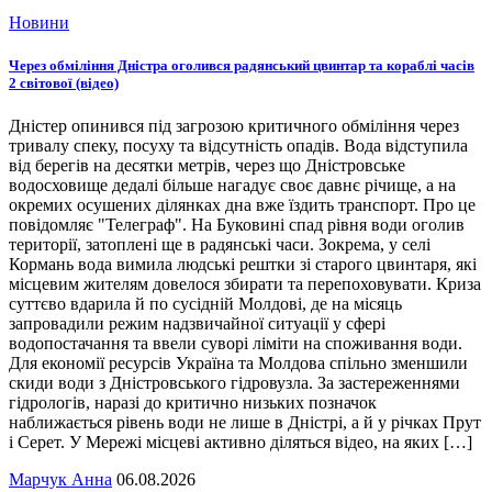
Новини
Через обміління Дністра оголився радянський цвинтар та кораблі часів
2 світової (відео)
Дністер опинився під загрозою критичного обміління через
тривалу спеку, посуху та відсутність опадів. Вода відступила
від берегів на десятки метрів, через що Дністровське
водосховище дедалі більше нагадує своє давнє річище, а на
окремих осушених ділянках дна вже їздить транспорт. Про це
повідомляє "Телеграф". На Буковині спад рівня води оголив
території, затоплені ще в радянські часи. Зокрема, у селі
Кормань вода вимила людські рештки зі старого цвинтаря, які
місцевим жителям довелося збирати та перепоховувати. Криза
суттєво вдарила й по сусідній Молдові, де на місяць
запровадили режим надзвичайної ситуації у сфері
водопостачання та ввели суворі ліміти на споживання води.
Для економії ресурсів Україна та Молдова спільно зменшили
скиди води з Дністровського гідровузла. За застереженнями
гідрологів, наразі до критично низьких позначок
наближається рівень води не лише в Дністрі, а й у річках Прут
і Серет. У Мережі місцеві активно діляться відео, на яких […]
Марчук Анна
06.08.2026