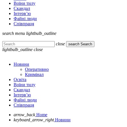
Воїни тилу
Скандал
Інтерв’ю
Файні люди
Співпраця
search
menu
lightbulb_outline
close
search
Search
lightbulb_outline
close
Новини
Оперативно
Кримінал
Освіта
Воїни тилу
Скандал
Інтерв’ю
Файні люди
Співпраця
arrow_back
Home
keyboard_arrow_right
Новини