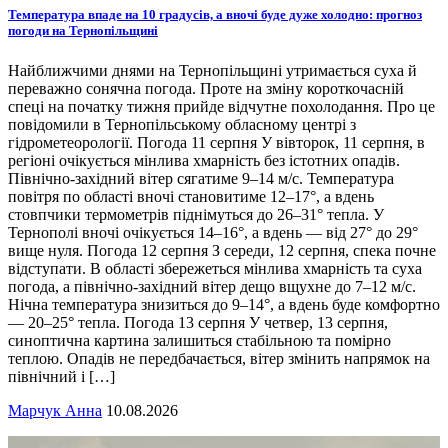
Температура впаде на 10 градусів, а вночі буде дуже холодно: прогноз
погоди на Тернопільщині
Найближчими днями на Тернопільщині утримається суха й
переважно сонячна погода. Проте на зміну короткочасній
спеці на початку тижня прийде відчутне похолодання. Про це
повідомили в Тернопільському обласному центрі з
гідрометеорології. Погода 11 серпня У вівторок, 11 серпня, в
регіоні очікується мінлива хмарність без істотних опадів.
Північно-західний вітер сягатиме 9–14 м/с. Температура
повітря по області вночі становитиме 12–17°, а вдень
стовпчики термометрів піднімуться до 26–31° тепла. У
Тернополі вночі очікується 14–16°, а вдень — від 27° до 29°
вище нуля. Погода 12 серпня З середи, 12 серпня, спека почне
відступати. В області збережеться мінлива хмарність та суха
погода, а північно-західний вітер дещо вщухне до 7–12 м/с.
Нічна температура знизиться до 9–14°, а вдень буде комфортно
— 20–25° тепла. Погода 13 серпня У четвер, 13 серпня,
синоптична картина залишиться стабільною та помірно
теплою. Опадів не передбачається, вітер змінить напрямок на
північний і […]
Марчук Анна
10.08.2026