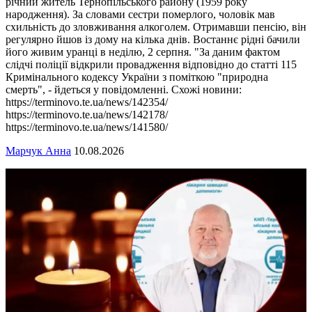
річний житель Тернопільського району (1959 року
народження). За словами сестри померлого, чоловік мав
схильність до зловживання алкоголем. Отримавши пенсію, він
регулярно йшов із дому на кілька днів. Востаннє рідні бачили
його живим уранці в неділю, 2 серпня. "За даним фактом
слідчі поліції відкрили провадження відповідно до статті 115
Кримінального кодексу України з поміткою "природна
смерть", - йдеться у повідомленні. Схожі новини:
https://terminovo.te.ua/news/142354/
https://terminovo.te.ua/news/142178/
https://terminovo.te.ua/news/141580/
Марчук Анна
10.08.2026