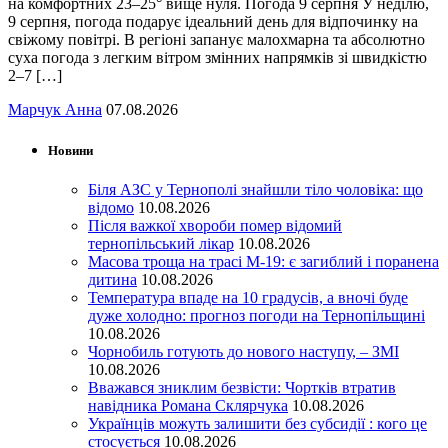
на комфортних 23–25° вище нуля. Погода 9 серпня У неділю,
9 серпня, погода подарує ідеальний день для відпочинку на
свіжому повітрі. В регіоні запанує малохмарна та абсолютно
суха погода з легким вітром змінних напрямків зі швидкістю
2–7 […]
Марчук Анна
07.08.2026
Новини
Біля АЗС у Тернополі знайшли тіло чоловіка: що
відомо
10.08.2026
Після важкої хвороби помер відомий
тернопільський лікар
10.08.2026
Масова троща на трасі М-19: є загиблий і поранена
дитина
10.08.2026
Температура впаде на 10 градусів, а вночі буде
дуже холодно: прогноз погоди на Тернопільщині
10.08.2026
Чорнобиль готують до нового наступу, – ЗМІ
10.08.2026
Вважався зниклим безвісти: Чортків втратив
навідника Романа Склярчука
10.08.2026
Українців можуть залишити без субсидії : кого це
стосується
10.08.2026