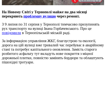
На Новому Світі у Тернополі майже на два місяці
перекриють
проблемну вулицю
через ремонт.
З 9 липня по 31 серпня у Тернополі тимчасово призупинять
рух транспорту на вулиці Івана Горбачевського. Про це
повідомили
в Тернопільській міській раді.
За інформацією управління ЖКГ, благоустрою та екології,
дорога на цій вулиці вже тривалий час перебуває в аварійному
стані та потребує капітального оновлення. Замість старого
розбитого асфальту тут вкладуть нове покриття з міцної
дорожньої плитки, повністю замінять бордюри та облаштують
пішохідні тротуари.