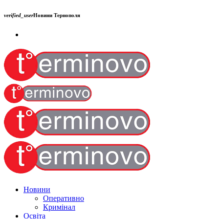
verified_user
Новини Тернополя
Новини
Оперативно
Кримінал
Освіта