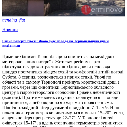
trending_flat
Новини
Спека повертається? Якою буде погода на Тернопільщині цими
вихідними
Цими вихідними Тернопільщина опиниться на межі двох
метеорологічних настроїв. Жителям регіону варто
підготуватися до контрастних вихідних, коли непогода
швидко поступиться місцем сухій та комфортній літній погоді.
Субота, 8 серпня, розпочнеться з примх стихії. Уночі по
області та в самому Тернополі пройдуть короткочасні дощі з
грозами, через що синоптики Тернопільського обласного
центру з гідрометеорології оголосили І рівень небезпечності
(жовтий). Проте вже вдень ситуація стабілізується — опади
припиняться, а небо вкриється хмарами з проясненнями.
Північно-західний вітер дутиме зі швидкістю 7–12 м/с. Нічні
показники термометрів коливатимуться в межах 15–20° тепла,
а вдень повітря прогріється до 22–27°. У Тернополі вночі
очікується 15–17°, а вдень стовпчики термометрів зупиняться