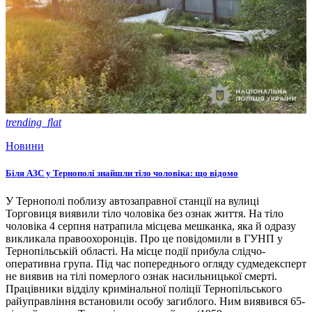
trending_flat
Новини
Біля АЗС у Тернополі знайшли тіло чоловіка: що відомо
У Тернополі поблизу автозаправної станції на вулиці
Торговиця виявили тіло чоловіка без ознак життя. На тіло
чоловіка 4 серпня натрапила місцева мешканка, яка й одразу
викликала правоохоронців. Про це повідомили в ГУНП у
Тернопільській області. На місце події прибула слідчо-
оперативна група. Під час попереднього огляду судмедексперт
не виявив на тілі померлого ознак насильницької смерті.
Працівники відділу кримінальної поліції Тернопільського
райуправління встановили особу загиблого. Ним виявився 65-