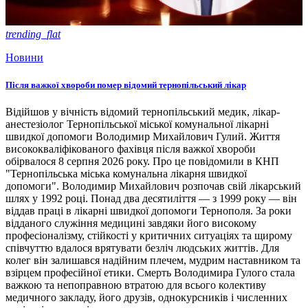
trending_flat
Новини
Після важкої хвороби помер відомий тернопільський лікар
Відійшов у вічність відомий тернопільський медик, лікар-
анестезіолог Тернопільської міської комунальної лікарні
швидкої допомоги Володимир Михайлович Гулий. Життя
висококваліфікованого фахівця після важкої хвороби
обірвалося 8 серпня 2026 року. Про це повідомили в КНП
"Тернопільська міська комунальна лікарня швидкої
допомоги". Володимир Михайлович розпочав свій лікарський
шлях у 1992 році. Понад два десятиліття — з 1999 року — він
віддав праці в лікарні швидкої допомоги Тернополя. За роки
відданого служіння медицині завдяки його високому
професіоналізму, стійкості у критичних ситуаціях та щирому
співчуттю вдалося врятувати безліч людських життів. Для
колег він залишався надійним плечем, мудрим наставником та
взірцем професійної етики. Смерть Володимира Гулого стала
важкою та непоправною втратою для всього колективу
медичного закладу, його друзів, однокурсників і численних