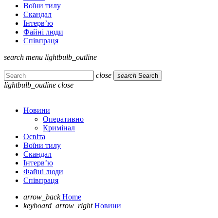
Воїни тилу
Скандал
Інтерв’ю
Файні люди
Співпраця
search
menu
lightbulb_outline
close
search
Search
lightbulb_outline
close
Новини
Оперативно
Кримінал
Освіта
Воїни тилу
Скандал
Інтерв’ю
Файні люди
Співпраця
arrow_back
Home
keyboard_arrow_right
Новини