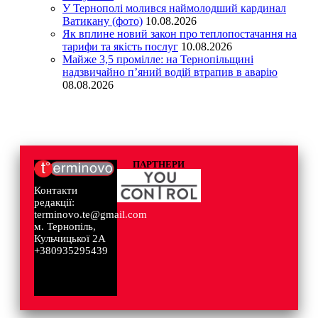
У Тернополі молився наймолодший кардинал
Ватикану (фото)
10.08.2026
Як вплине новий закон про теплопостачання на
тарифи та якість послуг
10.08.2026
Майже 3,5 промілле: на Тернопільщині
надзвичайно п’яний водій втрапив в аварію
08.08.2026
ПАРТНЕРИ
Контакти
редакції:
terminovo.te@gmail.com
м. Тернопіль,
Кульчицької 2А
+380935295439