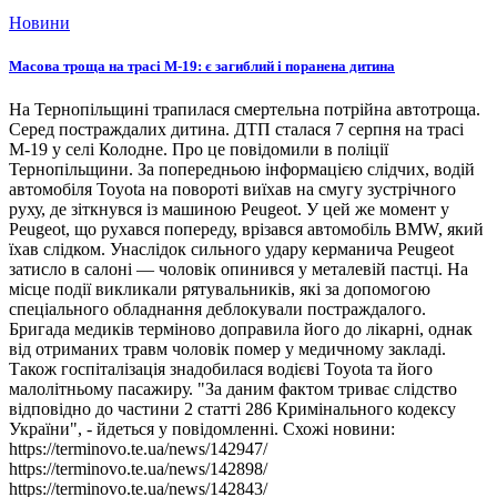
Новини
Масова троща на трасі М-19: є загиблий і поранена дитина
На Тернопільщині трапилася смертельна потрійна автотроща.
Серед постраждалих дитина. ДТП сталася 7 серпня на трасі
М-19 у селі Колодне. Про це повідомили в поліції
Тернопільщини. За попередньою інформацією слідчих, водій
автомобіля Toyota на повороті виїхав на смугу зустрічного
руху, де зіткнувся із машиною Peugeot. У цей же момент у
Peugeot, що рухався попереду, врізався автомобіль BMW, який
їхав слідком. Унаслідок сильного удару керманича Peugeot
затисло в салоні — чоловік опинився у металевій пастці. На
місце події викликали рятувальників, які за допомогою
спеціального обладнання деблокували постраждалого.
Бригада медиків терміново доправила його до лікарні, однак
від отриманих травм чоловік помер у медичному закладі.
Також госпіталізація знадобилася водієві Toyota та його
малолітньому пасажиру. "За даним фактом триває слідство
відповідно до частини 2 статті 286 Кримінального кодексу
України", - йдеться у повідомленні. Схожі новини:
https://terminovo.te.ua/news/142947/
https://terminovo.te.ua/news/142898/
https://terminovo.te.ua/news/142843/