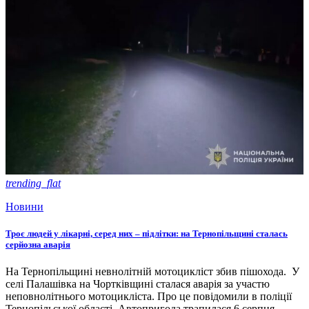
trending_flat
Новини
Троє людей у лікарні, серед них – підлітки: на Тернопільщині сталась
серйозна аварія
На Тернопільщині невнолітній мотоцикліст збив пішохода. У
селі Палашівка на Чортківщині сталася аварія за участю
неповнолітнього мотоцикліста. Про це повідомили в поліції
Тернопільської області. Автопригода трапилася 6 серпня