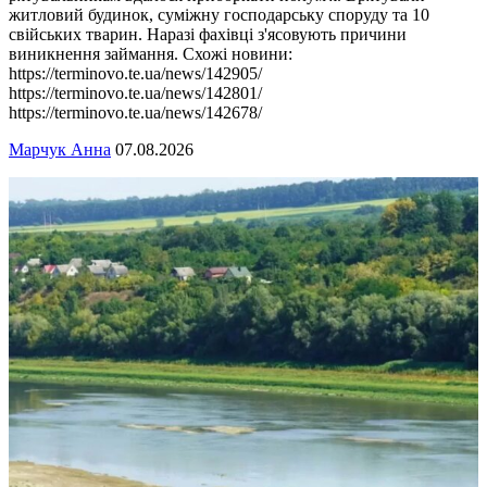
житловий будинок, суміжну господарську споруду та 10
свійських тварин. Наразі фахівці з'ясовують причини
виникнення займання. Схожі новини:
https://terminovo.te.ua/news/142905/
https://terminovo.te.ua/news/142801/
https://terminovo.te.ua/news/142678/
Марчук Анна
07.08.2026