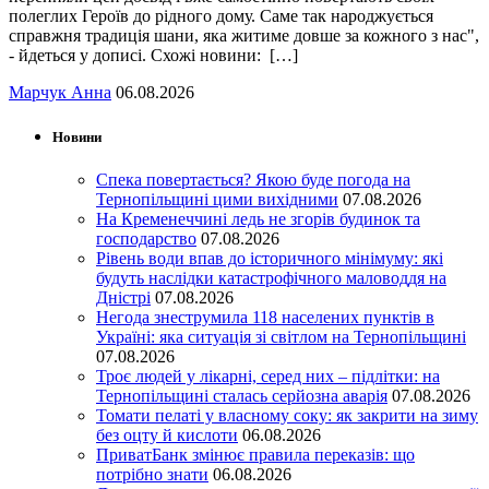
полеглих Героїв до рідного дому. Саме так народжується
справжня традиція шани, яка житиме довше за кожного з нас",
- йдеться у дописі. Схожі новини: […]
Марчук Анна
06.08.2026
Новини
Спека повертається? Якою буде погода на
Тернопільщині цими вихідними
07.08.2026
На Кременеччині ледь не згорів будинок та
господарство
07.08.2026
Рівень води впав до історичного мінімуму: які
будуть наслідки катастрофічного маловоддя на
Дністрі
07.08.2026
Негода знеструмила 118 населених пунктів в
Україні: яка ситуація зі світлом на Тернопільщині
07.08.2026
Троє людей у лікарні, серед них – підлітки: на
Тернопільщині сталась серйозна аварія
07.08.2026
Томати пелаті у власному соку: як закрити на зиму
без оцту й кислоти
06.08.2026
ПриватБанк змінює правила переказів: що
потрібно знати
06.08.2026