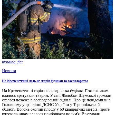
trending_flat
Новини
На Кременеччині ледь не згорів будинок та господарство
На Кременеччині горіла господарська будівля. Пожежникам
вдалось врятували тварин. У селі Жолобки Шумської громади
сталася пожежа в господарській будівлі. Про це повідомили в
Головному управлінні ДСНС України у Тернопільській
області. Вогонь охопив площу у 60 квадратних метрів, проте
рятувальникам вдалося приборкати полум'я. Врятували