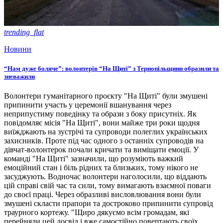
trending_flat
Новини
“Нам дуже боляче”: волонтерів “На Щиті” з Тернопільщини образили та
зневажили
Волонтери гуманітарного проєкту "На Щиті" були змушені
припинити участь у церемонії вшанування через
неприпустиму поведінку та образи з боку присутніх. Як
повідомляє місія "На Щиті", вони майже три роки щодня
виїжджають на зустрічі та супроводи полеглих українських
захисників. Проте під час одного з останніх супроводів на
дівчат-волонтерок почали кричати та виміщати емоції. У
команді "На Щиті" зазначили, що розуміють важкий
емоційний стан і біль рідних та близьких, тому нікого не
засуджують. Водночас волонтери наголосили, що віддають
цій справі свій час та сили, тому вимагають взаємної поваги
до своєї праці. Через образливі висловлювання вони були
змушені скласти прапори та достроково припинити супровід
траурного кортежу. "Щиро дякуємо всім громадам, які
перейняли цей досвід і вже самостійно повертають своїх