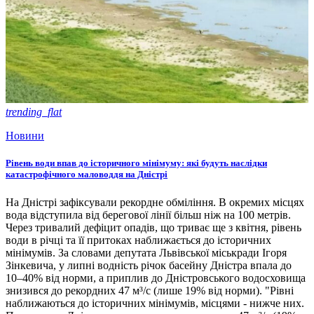
trending_flat
Новини
Рівень води впав до історичного мінімуму: які будуть наслідки
катастрофічного маловоддя на Дністрі
На Дністрі зафіксували рекордне обміління. В окремих місцях
вода відступила від берегової лінії більш ніж на 100 метрів.
Через тривалий дефіцит опадів, що триває ще з квітня, рівень
води в річці та її притоках наближається до історичних
мінімумів. За словами депутата Львівської міськради Ігоря
Зінкевича, у липні водність річок басейну Дністра впала до
10–40% від норми, а приплив до Дністровського водосховища
знизився до рекордних 47 м³/с (лише 19% від норми). "Рівні
наближаються до історичних мінімумів, місцями - нижче них.