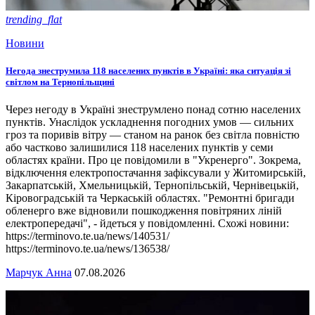
trending_flat
Новини
Негода знеструмила 118 населених пунктів в Україні: яка ситуація зі
світлом на Тернопільщині
Через негоду в Україні знеструмлено понад сотню населених
пунктів. Унаслідок ускладнення погодних умов — сильних
гроз та поривів вітру — станом на ранок без світла повністю
або частково залишилися 118 населених пунктів у семи
областях країни. Про це повідомили в "Укренерго". Зокрема,
відключення електропостачання зафіксували у Житомирській,
Закарпатській, Хмельницькій, Тернопільській, Чернівецькій,
Кіровоградській та Черкаській областях. "Ремонтні бригади
обленерго вже відновили пошкодження повітряних ліній
електропередачі", - йдеться у повідомленні. Схожі новини:
https://terminovo.te.ua/news/140531/
https://terminovo.te.ua/news/136538/
Марчук Анна
07.08.2026