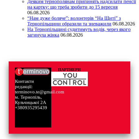
Деяким тернополянам припинять надсилати пенсії
на картку: що треба зробити до 15 вересня
06.08.2026
“Нам дуже боляче”: волонтерів “На Щиті” з
Тернопільщини образили та зневажили
06.08.2026
На Тернопільщині судитимуть водія, через якого
загинула жінка
06.08.2026
ПАРТНЕРИ
Контакти
редакції:
terminovo.te@gmail.com
м. Тернопіль,
Кульчицької 2А
+380935295439