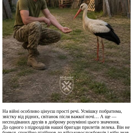
На війні особливо цінуєш прості речі. Усмішку побратима,
звістку від рідних, світанок після важкої ночі… А ще —
несподіваних друзів в доброму розумінні цього значення.
До одного з підрозділів нашої бригади прилетів лелека. Він не
боявся, спокійно підійшов до військовослужбовців і ніби знав,