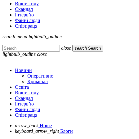
Воїни тилу
Скандал
Інтерв’ю
Файні люди
Співпраця
search
menu
lightbulb_outline
close
search
Search
lightbulb_outline
close
Новини
Оперативно
Кримінал
Освіта
Воїни тилу
Скандал
Інтерв’ю
Файні люди
Співпраця
arrow_back
Home
keyboard_arrow_right
Блоги