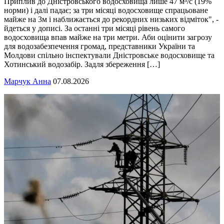
Приплив до Дністровського водосховища лише 47 м³/с (19%
норми) і далі падає; за три місяці водосховище спрацьоване
майже на 3м і наближається до рекордних низьких відміток", -
йдеться у дописі. За останні три місяці рівень самого
водосховища впав майже на три метри. Аби оцінити загрозу
для водозабезпечення громад, представники України та
Молдови спільно інспектували Дністровське водосховище та
Хотинський водозабір. Задля збереження […]
Марчук Анна
07.08.2026