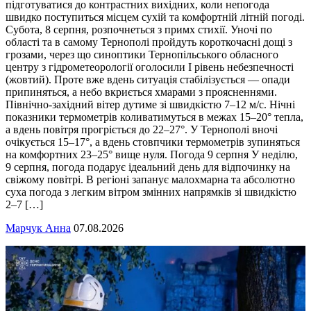
підготуватися до контрастних вихідних, коли непогода
швидко поступиться місцем сухій та комфортній літній погоді.
Субота, 8 серпня, розпочнеться з примх стихії. Уночі по
області та в самому Тернополі пройдуть короткочасні дощі з
грозами, через що синоптики Тернопільського обласного
центру з гідрометеорології оголосили І рівень небезпечності
(жовтий). Проте вже вдень ситуація стабілізується — опади
припиняться, а небо вкриється хмарами з проясненнями.
Північно-західний вітер дутиме зі швидкістю 7–12 м/с. Нічні
показники термометрів коливатимуться в межах 15–20° тепла,
а вдень повітря прогріється до 22–27°. У Тернополі вночі
очікується 15–17°, а вдень стовпчики термометрів зупиняться
на комфортних 23–25° вище нуля. Погода 9 серпня У неділю,
9 серпня, погода подарує ідеальний день для відпочинку на
свіжому повітрі. В регіоні запанує малохмарна та абсолютно
суха погода з легким вітром змінних напрямків зі швидкістю
2–7 […]
Марчук Анна
07.08.2026