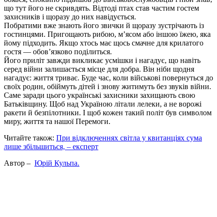
що тут його не скривдять. Відтоді птах став частим гостем
захисників і щоразу до них навідується.
Побратими вже знають його звички й щоразу зустрічають із
гостинцями. Пригощають рибою, м’ясом або іншою їжею, яка
йому підходить. Якщо хтось має щось смачне для крилатого
гостя — обов’язково поділиться.
Його приліт завжди викликає усмішки і нагадує, що навіть
серед війни залишається місце для добра. Він ніби щодня
нагадує: життя триває. Буде час, коли військові повернуться до
своїх родин, обіймуть дітей і знову житимуть без звуків війни.
Саме заради цього українські захисники захищають свою
Батьківщину. Щоб над Україною літали лелеки, а не ворожі
ракети й безпілотники. І щоб кожен такий політ був символом
миру, життя та нашої Перемоги.
Читайте також:
При відключеннях світла у квитанціях сума
лише збільшиться, – експерт
Автор –
Юрій Кульпа.