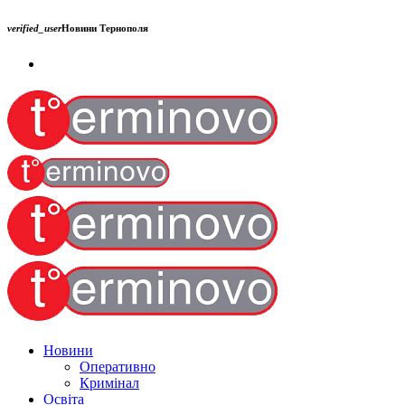
verified_user
Новини Тернополя
Новини
Оперативно
Кримінал
Освіта