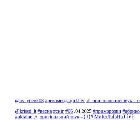
@os_ypenk08
#рекомендації🇺🇦
♬ оригінальний звук – 
@krissti_lt
#весна
#сніг
#06
.04.2025
#приморозки
#абрико
#ukraine
♬ оригінальний звук – 🇺🇦МиКоЛаЇвНа🇺🇦