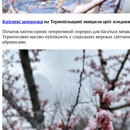
Квітневі заморозки
на Тернопільщині знищили цвіт плодових 
Початок квітня приніс неприємний сюрприз для багатьох мешканц
Тернополяни масово публікують у соціальних мережах світлини
абрикосами.