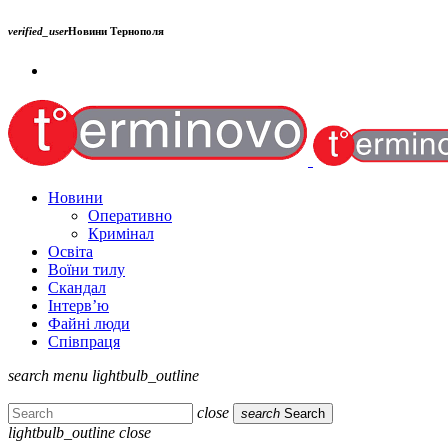
verified_user
Новини Тернополя
Новини
Оперативно
Кримінал
Освіта
Воїни тилу
Скандал
Інтерв’ю
Файні люди
Співпраця
search
menu
lightbulb_outline
close
search
Search
lightbulb_outline
close