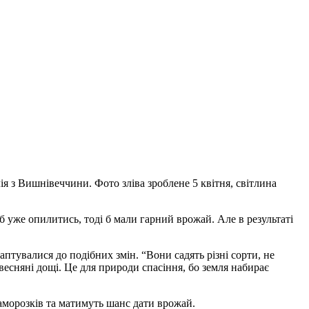
ія з Вишнівеччини. Фото зліва зроблене 5 квітня, світлина
б уже опилитись, тоді б мали гарний врожай. Але в результаті
аптувалися до подібних змін. “Вони садять різні сорти, не
весняні дощі. Це для природи спасіння, бо земля набирає
заморозків та матимуть шанс дати врожай.