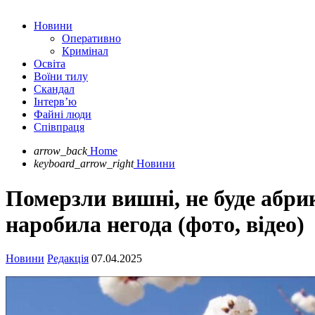
Новини
Оперативно
Кримінал
Освіта
Воїни тилу
Скандал
Інтерв’ю
Файні люди
Співпраця
arrow_back
Home
keyboard_arrow_right
Новини
Померзли вишні, не буде абри
наробила негода (фото, відео)
Новини
Редакція
07.04.2025