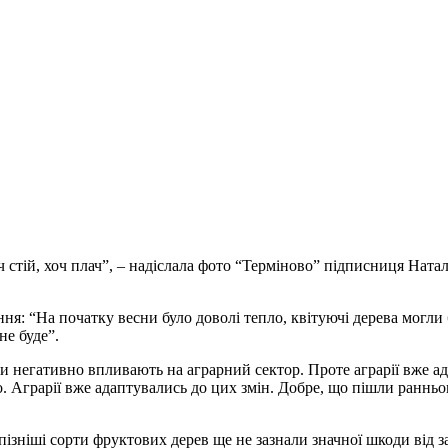
 стій, хоч плач”, – надіслала фото “Терміново” підписниця Натал
я: “На початку весни було доволі тепло, квітуючі дерева могли 
не буде”.
ми негативно впливають на аграрний сектор. Проте аграрії вже ад
. Аграрії вже адаптувались до цих змін. Добре, що пішли ранньо
пізніші сорти фруктових дерев ще не зазнали значної шкоди від 