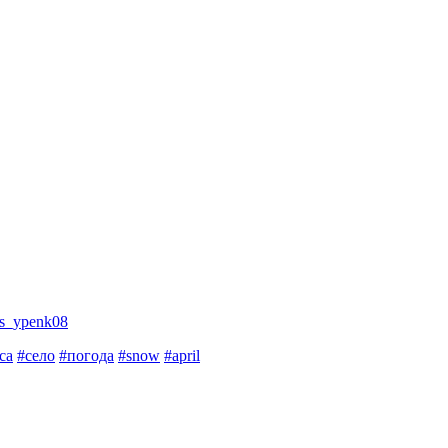
os_ypenk08
са
#село
#погода
#snow
#april