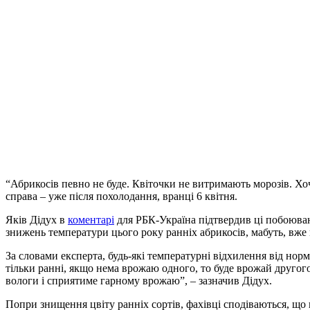
“Абрикосів певно не буде. Квіточки не витримають морозів. Хоч
справа – уже після похолодання, вранці 6 квітня.
Яків Дідух в
коментарі
для РБК-Україна підтвердив ці побоюванн
знижень температури цього року ранніх абрикосів, мабуть, вже 
За словами експерта, будь-які температурні відхилення від нор
тільки ранні, якщо нема врожаю одного, то буде врожай другого
вологи і сприятиме гарному врожаю”, – зазначив Дідух.
Попри знищення цвіту ранніх сортів, фахівці сподіваються, що 