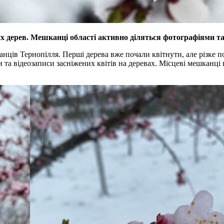
дерев. Мешканці області активно діляться фотографіями та в
ів Тернопілля. Перші дерева вже почали квітнути, але різке пох
 та відеозаписи засніжених квітів на деревах. Місцеві мешканці