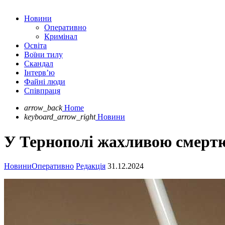
Новини
Оперативно
Кримінал
Освіта
Воїни тилу
Скандал
Інтерв’ю
Файні люди
Співпраця
arrow_back
Home
keyboard_arrow_right
Новини
У Тернополі жахливою смертю 
Новини
Оперативно
Редакція
31.12.2024