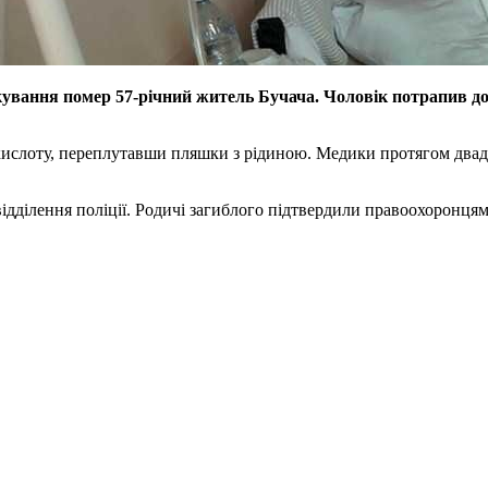
ікування помер 57-річний житель Бучача. Чоловік потрапив до
ислоту, переплутавши пляшки з рідиною. Медики протягом двадц
відділення поліції. Родичі загиблого підтвердили правоохоронц