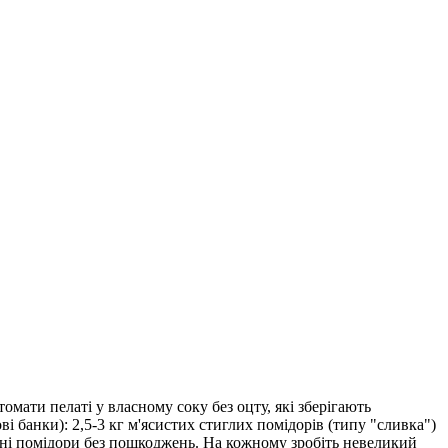
омати пелаті у власному соку без оцту, які зберігають
ві банки): 2,5-3 кг м'ясистих стиглих помідорів (типу "сливка")
ільні помідори без пошкоджень. На кожному зробіть невеликий