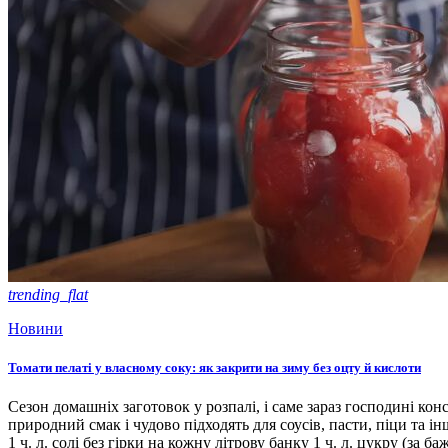
trending_flat
Новини
Томати пелаті у власному соку: як закрити на зиму без оцту й кислоти
Сезон домашніх заготовок у розпалі, і саме зараз господині кон
природний смак і чудово підходять для соусів, пасти, піци та ін
1 ч. л. солі без гірки на кожну літрову банку 1 ч. л. цукру (з