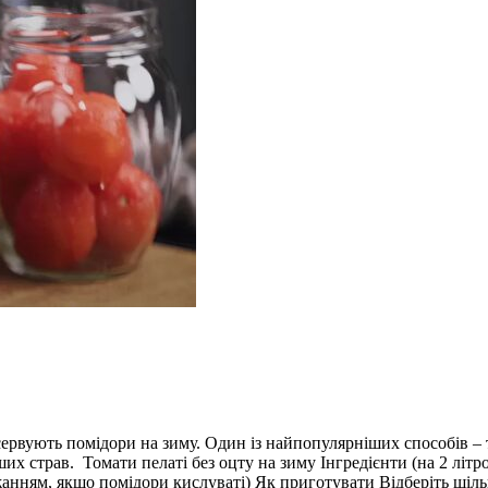
сервують помідори на зиму. Один із найпопулярніших способів – т
ших страв. Томати пелаті без оцту на зиму Інгредієнти (на 2 літро
а бажанням, якщо помідори кислуваті) Як приготувати Відберіть щ