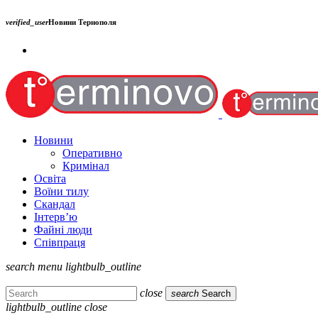
verified_user
Новини Тернополя
Новини
Оперативно
Кримінал
Освіта
Воїни тилу
Скандал
Інтерв’ю
Файні люди
Співпраця
search
menu
lightbulb_outline
close
search
Search
lightbulb_outline
close