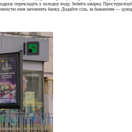
одразу перекладіть у холодну воду. Зніміть шкірку. Простериліз
овністю ним заповнять банку. Додайте сіль, за бажанням — цукор