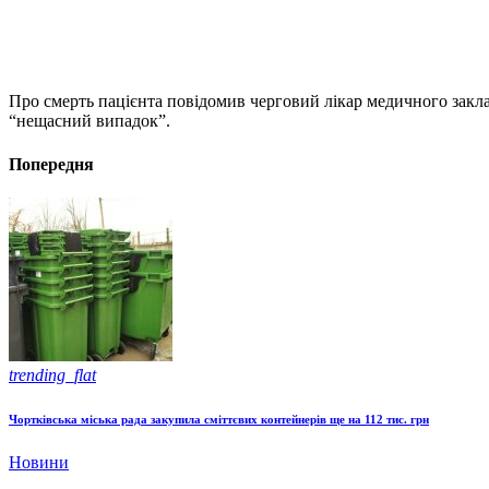
Про смерть пацієнта повідомив черговий лікар медичного закла
“нещасний випадок”.
Попередня
trending_flat
Чортківська міська рада закупила сміттєвих контейнерів ще на 112 тис. грн
Новини