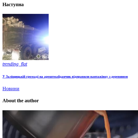
Наступна
trending_flat
У Заліщицькій громаді на арештмайданчик відправили вантажівку з деревиною
Новини
About the author