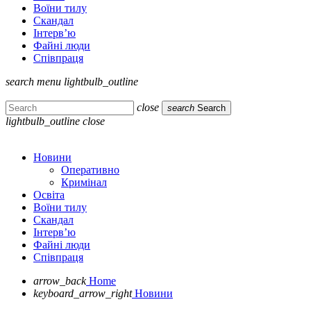
Воїни тилу
Скандал
Інтерв’ю
Файні люди
Співпраця
search
menu
lightbulb_outline
close
search
Search
lightbulb_outline
close
Новини
Оперативно
Кримінал
Освіта
Воїни тилу
Скандал
Інтерв’ю
Файні люди
Співпраця
arrow_back
Home
keyboard_arrow_right
Новини