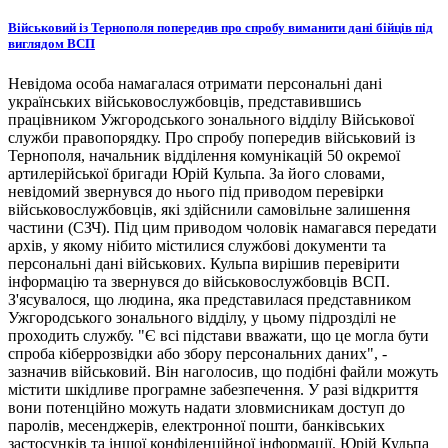
Військовий із Тернополя попередив про спробу виманити дані бійців під
виглядом ВСП
Невідома особа намагалася отримати персональні дані
українських військовослужбовців, представившись
працівником Ужгородського зонального відділу Військової
служби правопорядку. Про спробу попередив військовий із
Тернополя, начальник відділення комунікацій 50 окремої
артилерійської бригади Юрій Кульпа. За його словами,
невідомий звернувся до нього під приводом перевірки
військовослужбовців, які здійснили самовільне залишення
частини (СЗЧ). Під цим приводом чоловік намагався передати
архів, у якому нібито містилися службові документи та
персональні дані військових. Кульпа вирішив перевірити
інформацію та звернувся до військовослужбовців ВСП.
З'ясувалося, що людина, яка представилася представником
Ужгородського зонального відділу, у цьому підрозділі не
проходить службу. "Є всі підстави вважати, що це могла бути
спроба кіберрозвідки або збору персональних даних", -
зазначив військовий. Він наголосив, що подібні файли можуть
містити шкідливе програмне забезпечення. У разі відкриття
вони потенційно можуть надати зловмисникам доступ до
паролів, месенджерів, електронної пошти, банківських
застосунків та іншої конфіденційної інформації. Юрій Кульпа