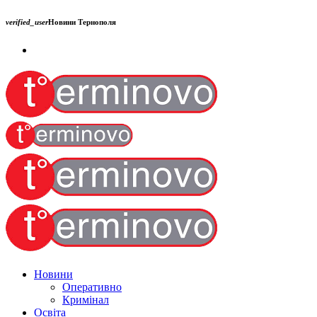
verified_user
Новини Тернополя
Новини
Оперативно
Кримінал
Освіта