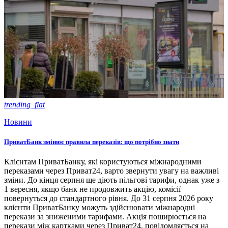
trending_flat
Новини
ПриватБанк змінює правила переказів: що потрібно знати
Клієнтам ПриватБанку, які користуються міжнародними
переказами через Приват24, варто звернути увагу на важливі
зміни. До кінця серпня ще діють пільгові тарифи, однак уже з
1 вересня, якщо банк не продовжить акцію, комісії
повернуться до стандартного рівня. До 31 серпня 2026 року
клієнти ПриватБанку можуть здійснювати міжнародні
перекази за зниженими тарифами. Акція поширюється на
перекази між картками через Приват24, повідомляється на