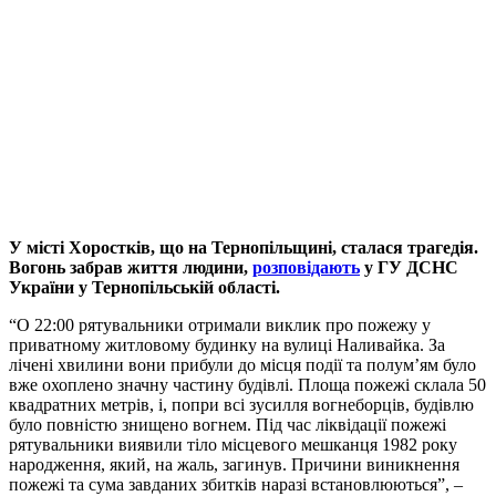
У місті Хоростків, що на Тернопільщині, сталася трагедія.
Вогонь забрав життя людини,
розповідають
у ГУ ДСНС
України у Тернопільській області.
“О 22:00 рятувальники отримали виклик про пожежу у
приватному житловому будинку на вулиці Наливайка. За
лічені хвилини вони прибули до місця події та полум’ям було
вже охоплено значну частину будівлі. Площа пожежі склала 50
квадратних метрів, і, попри всі зусилля вогнеборців, будівлю
було повністю знищено вогнем. Під час ліквідації пожежі
рятувальники виявили тіло місцевого мешканця 1982 року
народження, який, на жаль, загинув. Причини виникнення
пожежі та сума завданих збитків наразі встановлюються”, –