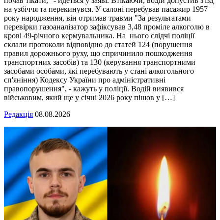
почав тікати," - йдеться у заяві. Втікаючи, водій допустив з'їзд
на узбіччя та перекинувся. У салоні перебував пасажир 1957
року народження, він отримав травми "За результатами
перевірки газоаналізатор зафіксував 3,48 проміле алкоголю в
крові 49-річного кермувальника. На нього слідчі поліції
склали протоколи відповідно до статей 124 (порушення
правил дорожнього руху, що спричинило пошкодження
транспортних засобів) та 130 (керування транспортними
засобами особами, які перебувають у стані алкогольного
сп'яніння) Кодексу України про адміністративні
правопорушення", - кажуть у поліції. Водій виявився
військовим, який ще у січні 2026 року пішов у […]
Редакція
08.08.2026