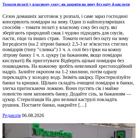
Томати пелаті у власному соку: як закрити на зиму без оцту й кислоти
Сезон домашніх заготовок у розпалі, і саме зараз господині
консервують помідори на зиму. Один із найпопулярніших
способів – томати пелаті у власному соку без оцту, які
зберігають природний смак і чудово підходять для соусів,
пасти, піци та інших страв. Томати пелаті без оцту на зиму
Інгредієнти (на 2 літрові банки): 2,5-3 кг м'ясистих стиглих
помідорів (типу "сливка") 1 ч. л. солі без гірки на кожну
літрову банку 1 ч. л. цукру (за бажанням, якщо помідори
кислуваті) Як приготувати Відберіть щільні помідори без
пошкоджень. На кожному зробіть невеликий хрестоподібний
надріз. Залийте окропом на 1-2 хвилини, потім одразу
перекладіть у холодну воду. Зніміть шкірку. Простерилізуйте
банки та кришки. Щільно складіть очищені помідори в банки,
злегка притискаючи ложкою. Вони пустять сік і майже
повністю ним заповнять банку. Додайте сіль, за бажанням —
цукор. Стерилізація На дно великої каструлі покладіть
рушник. Поставте банки, накрийте […]
Редакція
06.08.2026