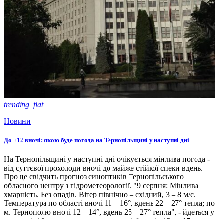
trending_flat
Новини
До +12 вночі: якою буде погода на Тернопільщині у наступні дні
На Тернопільщині у наступні дні очікується мінлива погода -
від суттєвої прохолоди вночі до майже стійкої спеки вдень.
Про це свідчить прогноз синоптиків Тернопільського
обласного центру з гідрометеорології. "9 серпня: Мінлива
хмарність. Без опадів. Вітер північно – східний, 3 – 8 м/с.
Температура по області вночі 11 – 16°, вдень 22 – 27° тепла; по
м. Тернополю вночі 12 – 14°, вдень 25 – 27° тепла", - йдеться у