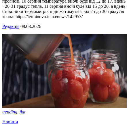
прогнозі. 10 серпня температура вночі буде від 12 до 17, вдень
- 26-31 градус тепла. 11 серпня вночі буде від 15 до 20, а вдень
стовпчики термометрів підніматимуться від 25 до 30 градусів
тепла. https://terminovo.te.ua/news/142953/
Редакція
08.08.2026
trending_flat
Новини