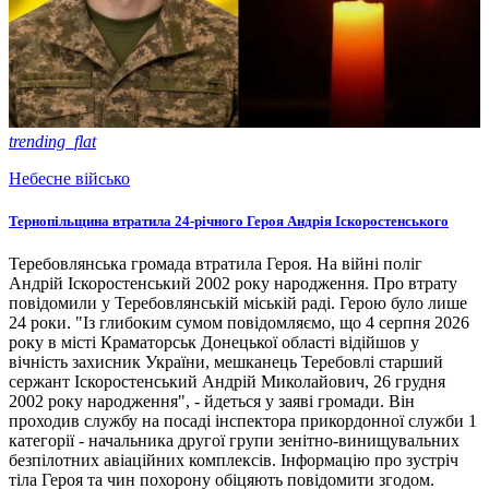
trending_flat
Небесне військо
Тернопільщина втратила 24-річного Героя Андрія Іскоростенського
Теребовлянська громада втратила Героя. На війні поліг
Андрій Іскоростенський 2002 року народження. Про втрату
повідомили у Теребовлянській міській раді. Герою було лише
24 роки. "Із глибоким сумом повідомляємо, що 4 серпня 2026
року в місті Краматорськ Донецької області відійшов у
вічність захисник України, мешканець Теребовлі старший
сержант Іскоростенський Андрій Миколайович, 26 грудня
2002 року народження", - йдеться у заяві громади. Він
проходив службу на посаді інспектора прикордонної служби 1
категорії - начальника другої групи зенітно-винищувальних
безпілотних авіаційних комплексів. Інформацію про зустріч
тіла Героя та чин похорону обіцяють повідомити згодом.