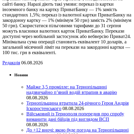
сайті банку. Наразі діють такі умови: переказ із картки
іноземного банку на картку ПриватБанку — 1% замість
стандартних 1,5%; переказ із валютної картки ПриватБанку на
закордонну картку — 1% (мінімум 50 грн) замість 2% (мінімум
50 грн). Скористатися пільговими тарифами до 31 серпня
можуть власники валютних карток ПриватБанку. Перекази
доступні через мобільний застосунок або вебверсію Приват24.
Мінімальна сума операції становить еквівалент 10 доларів, а
загальний місячний ліміт на перекази на закордонні картки —
100 тис. грн в еквіваленті.
Редакція
06.08.2026
Новини
Майже 3,5 промілле: на Тернопільщині
надзвичайно п’яний водій втрапив в аварію
08.08.2026
Тернопільщина втратила 24-річного Героя Андрія
Іскоростенського
08.08.2026
Військовий із Тернополя попередив про спробу
виманити дані бійців під виглядом ВСП
08.08.2026
До +12 вночі: якою буде погода на Тернопільщині