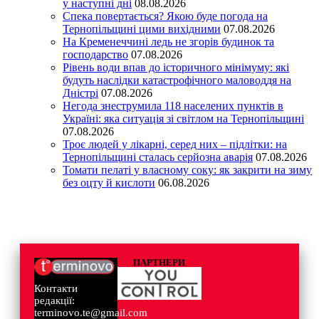
у наступні дні
08.08.2026
Спека повертається? Якою буде погода на
Тернопільщині цими вихідними
07.08.2026
На Кременеччині ледь не згорів будинок та
господарство
07.08.2026
Рівень води впав до історичного мінімуму: які
будуть наслідки катастрофічного маловоддя на
Дністрі
07.08.2026
Негода знеструмила 118 населених пунктів в
Україні: яка ситуація зі світлом на Тернопільщині
07.08.2026
Троє людей у лікарні, серед них – підлітки: на
Тернопільщині сталась серйозна аварія
07.08.2026
Томати пелаті у власному соку: як закрити на зиму
без оцту й кислоти
06.08.2026
ПАРТНЕРИ
Контакти
редакції:
terminovo.te@gmail.com