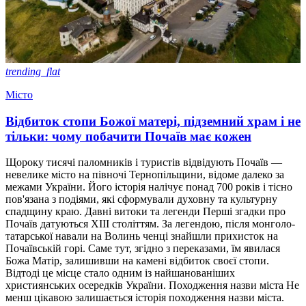
trending_flat
Місто
Відбиток стопи Божої матері, підземний храм і не
тільки: чому побачити Почаїв має кожен
Щороку тисячі паломників і туристів відвідують Почаїв —
невелике місто на півночі Тернопільщини, відоме далеко за
межами України. Його історія налічує понад 700 років і тісно
пов'язана з подіями, які сформували духовну та культурну
спадщину краю. Давні витоки та легенди Перші згадки про
Почаїв датуються XIII століттям. За легендою, після монголо-
татарської навали на Волинь ченці знайшли прихисток на
Почаївській горі. Саме тут, згідно з переказами, їм явилася
Божа Матір, залишивши на камені відбиток своєї стопи.
Відтоді це місце стало одним із найшанованіших
християнських осередків України. Походження назви міста Не
менш цікавою залишається історія походження назви міста.