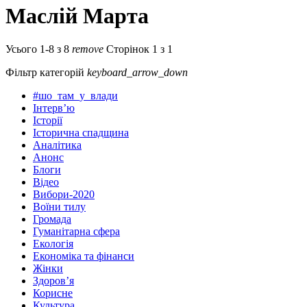
Маслій Марта
Усього 1-8 з 8
remove
Сторінок 1 з 1
Фільтр категорій
keyboard_arrow_down
#шо_там_у_влади
Інтерв’ю
Історії
Історична спадщина
Аналітика
Анонс
Блоги
Відео
Вибори-2020
Воїни тилу
Громада
Гуманітарна сфера
Екологія
Економіка та фінанси
Жінки
Здоров’я
Корисне
Культура