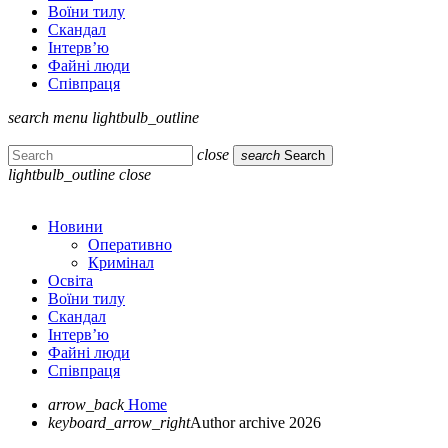
Воїни тилу
Скандал
Інтерв’ю
Файні люди
Співпраця
search
menu
lightbulb_outline
close
search
Search
lightbulb_outline
close
Новини
Оперативно
Кримінал
Освіта
Воїни тилу
Скандал
Інтерв’ю
Файні люди
Співпраця
arrow_back
Home
keyboard_arrow_right
Author archive 2026