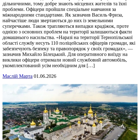
дільничними, тому добре знають місцевих жителів та їхні
проблеми. Офіцери пройшли спеціальне навчання за
міжнародними стандартами. Як зазначив Василь Фриза,
найчастіше люди звертаються до них із земельними
суперечками. Також трапляються випадки крадіжок, проте
однією з основних проблем на території залишаються факти
домашнього насильства. «Наразі на території Тернопільської
області службу несуть 110 поліцейських офіцерів громади, які
забезпечують безпеку та правопорядок у своїх громадах», —
зазначив Михайло Білецький. Для оперативного виїзду на
виклики офіцери отримали новий службовий автомобіль,
укомплектований усім необхідним для […]
Маслій Марта
01.06.2026