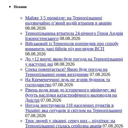
Новини
Майже 3,5 промілле: на Тернопільщині
надзвичайно п’яний водій втрапив в аварію
08.08.2026
Тернопільщина втратила 24-річного Героя Андрія
Іскоростенського
08.08.2026
Військовий із Тернополя попередив про спробу
виманити дані бійців під виглядом ВСП
08.08.2026
До +12 вночі: якою буде погода на Тернопільщині
у наступні дні
08.08.2026
Спека повертається? Якою буде погода на
Тернопільщині цими вихідними
07.08.2026
На Кременеччині ледь не згорів будинок та
господарство
07.08.2026
Рівень води впав до історичного мінімуму: які
будуть наслідки катастрофічного маловоддя на
Дністрі
07.08.2026
Негода знеструмила 118 населених пунктів в
Україні: яка ситуація зі світлом на Тернопільщині
07.08.2026
Троє людей у лікарні, серед них – підлітки: на
Тернопільщині сталась серйозна аварія
07.08.2026