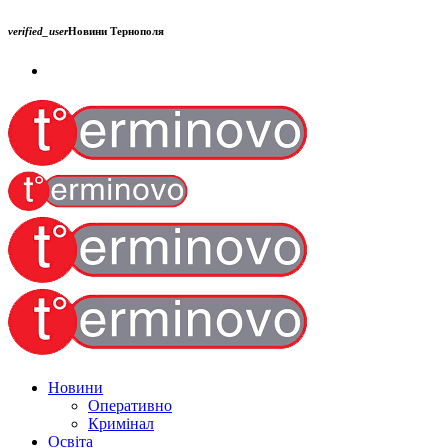
verified_user
Новини Тернополя
Новини
Оперативно
Кримінал
Освіта