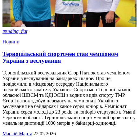
trending_flat
Новини
Тернопільський спортсмен став чемпіоном
України з веслування
Тернопільський веслувальник Єгор Гнатюк став чемпіоном
України з веслування на байдарках і каное. Про це
повідомили в місцевому осередку Національного
олімпійського комітету України. Спортсмен Тернопільської
обласної ШВСМ та КДЮСШ з водних видів спорту ТМР
Єгор Гнатюк здобув перемогу на чемпіонаті України з
веслування на байдарках і каное серед юніорів. Чемпіонат
України серед молоді до 23 років та юніорів стартував в Умані
Черкаської області. Тернопільський спортсмен виборов золоту
медаль на дистанції 1000 метрів у байдарці-одиночці.
Маслій Марта
22.05.2026