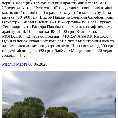
червня Локація - Тернопільський драматичний театр ім. Т.
Шевченка Автор "Розлучниці" представить свої найвідоміші
композиції та нові пісні в рамках всеукраїнського туру. Ціна
квитка 400–900 грн. Віктор Павлік та Великий Симфонічний
Оркестр - 3 червня Локація - ПК «Березіль» ім. Леся Курбаса
Легендарні хіти Віктора Павліка прозвучать у симфонічному
аранжуванні. Ціна квитка 490–1490 грн. Велике шоу
MONATIK – 12 червня Локація - MURAVA PARK RELAX
Один із найочікуваніших концертів літа з масштабним шоу та
живим виконанням популярних хітів. Ціна квитка від 890 грн
(окремі місця – до 2590 грн) SadSvit «Місце сили» – 20 червня
Локація - […]
Маслій Марта
03.06.2026