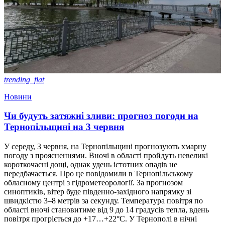
trending_flat
Новини
Чи будуть затяжні зливи: прогноз погоди на
Тернопільщині на 3 червня
У середу, 3 червня, на Тернопільщині прогнозують хмарну
погоду з проясненнями. Вночі в області пройдуть невеликі
короткочасні дощі, однак удень істотних опадів не
передбачається. Про це повідомили в Тернопільському
обласному центрі з гідрометеорології. За прогнозом
синоптиків, вітер буде південно-західного напрямку зі
швидкістю 3–8 метрів за секунду. Температура повітря по
області вночі становитиме від 9 до 14 градусів тепла, вдень
повітря прогріється до +17…+22°C. У Тернополі в нічні