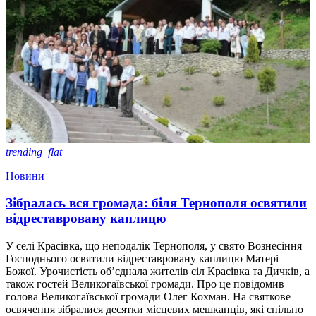
trending_flat
Новини
Зібралась вся громада: біля Тернополя освятили
відреставровану каплицю
У селі Красівка, що неподалік Тернополя, у свято Вознесіння
Господнього освятили відреставровану каплицю Матері
Божої. Урочистість об’єднала жителів сіл Красівка та Дичків, а
також гостей Великогаївської громади. Про це повідомив
голова Великогаївської громади Олег Кохман. На святкове
освячення зібралися десятки місцевих мешканців, які спільно