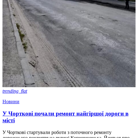
trending_flat
Новини
У Чорткові почали ремонт найгіршої дороги в
місті
У Чорткові стартували роботи з поточного ремонту
дорожнього покриття на вулиці Копичинецька. Йдеться про