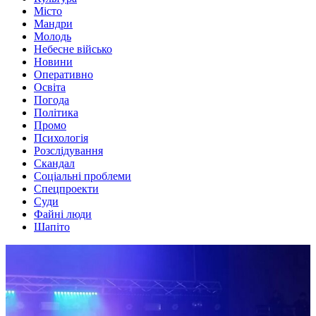
Місто
Мандри
Молодь
Небесне військо
Новини
Оперативно
Освіта
Погода
Політика
Промо
Психологія
Розслідування
Скандал
Соціальні проблеми
Спецпроекти
Суди
Файні люди
Шапіто