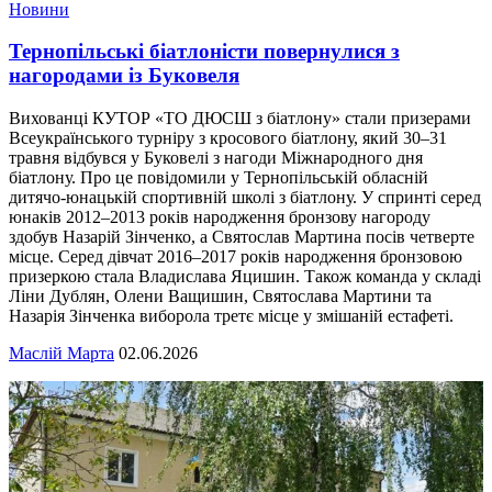
Новини
Тернопільські біатлоністи повернулися з
нагородами із Буковеля
Вихованці КУТОР «ТО ДЮСШ з біатлону» стали призерами
Всеукраїнського турніру з кросового біатлону, який 30–31
травня відбувся у Буковелі з нагоди Міжнародного дня
біатлону. Про це повідомили у Тернопільській обласній
дитячо-юнацькій спортивній школі з біатлону. У спринті серед
юнаків 2012–2013 років народження бронзову нагороду
здобув Назарій Зінченко, а Святослав Мартина посів четверте
місце. Серед дівчат 2016–2017 років народження бронзовою
призеркою стала Владислава Яцишин. Також команда у складі
Ліни Дублян, Олени Ващишин, Святослава Мартини та
Назарія Зінченка виборола третє місце у змішаній естафеті.
Маслій Марта
02.06.2026