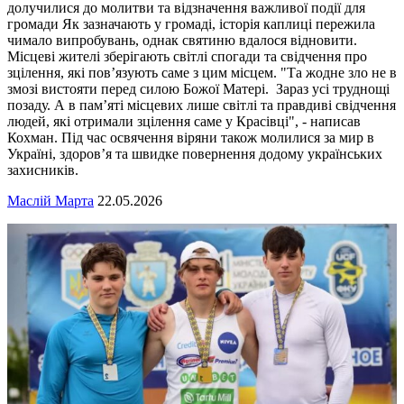
долучилися до молитви та відзначення важливої події для
громади Як зазначають у громаді, історія каплиці пережила
чимало випробувань, однак святиню вдалося відновити.
Місцеві жителі зберігають світлі спогади та свідчення про
зцілення, які пов’язують саме з цим місцем. "Та жодне зло не в
змозі вистояти перед силою Божої Матері. Зараз усі труднощі
позаду. А в пам’яті місцевих лише світлі та правдиві свідчення
людей, які отримали зцілення саме у Красівці", - написав
Кохман. Під час освячення віряни також молилися за мир в
Україні, здоров’я та швидке повернення додому українських
захисників.
Маслій Марта
22.05.2026