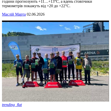
години прогнозують +11…+13°C, а вдень стовпчики
термометрів покажуть від +20 до +22°C.
Маслій Марта
02.06.2026
trending_flat