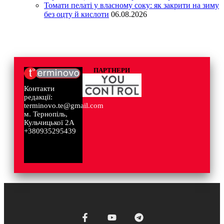
Томати пелаті у власному соку: як закрити на зиму
без оцту й кислоти
06.08.2026
ПАРТНЕРИ
Контакти
редакції:
terminovo.te@gmail.com
м. Тернопіль,
Кульчицької 2А
+380935295439