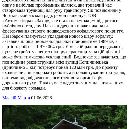
одну з найбільш проблемних ділянок, яка тривалий час
створювала труднощі для руху транспорту. Як повідомили у
Чортківській міській раді, ремонт виконує ТОВ
«Автомагістраль-Захід», яке стало переможцем відкритого
публічного тендеру. Наразі підрядники вже виконали
фрезерування старого пошкодженого асфальтового покриття.
Незабаром планується укладання нового шару асфальту.
Загальна площа оновленої ділянки становитиме 1989 м², а
вартість робіт — 1 970 064 грн. У міській раді попереджають,
що через роботу спецтехніки рух транспорту на цій ділянці
може бути тимчасово ускладнений. Водночас зазначається, що
повноцінна реконструкція всієї вулиці Копичинецька
(приблизно 3 км) потребує понад 120 млн грн. До проєкту
входять не лише дорожні роботи, а й облаштування тротуарів,
системи водовідведення, освітлення та організація
дорожнього руху. Така сума є надто значним навантаженням
для бюджету громади.
Маслій Марта
01.06.2026