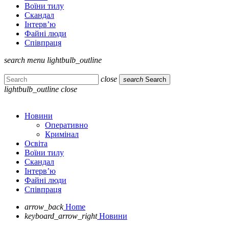
Воїни тилу
Скандал
Інтерв’ю
Файні люди
Співпраця
search
menu
lightbulb_outline
close
search
Search
lightbulb_outline
close
Новини
Оперативно
Кримінал
Освіта
Воїни тилу
Скандал
Інтерв’ю
Файні люди
Співпраця
arrow_back
Home
keyboard_arrow_right
Новини