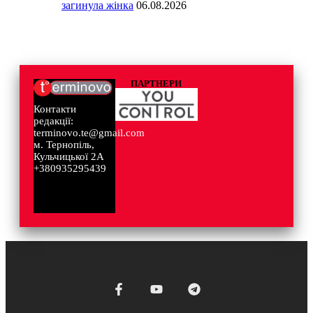
загинула жінка
06.08.2026
ПАРТНЕРИ
Контакти
редакції:
terminovo.te@gmail.com
м. Тернопіль,
Кульчицької 2А
+380935295439