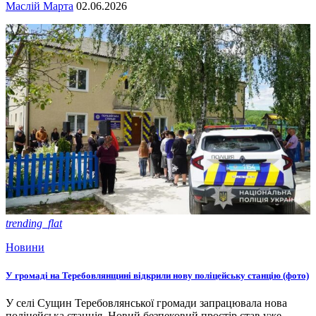
Маслій Марта
02.06.2026
trending_flat
Новини
У громаді на Теребовлянщині відкрили нову поліцейську станцію (фото)
У селі Сущин Теребовлянської громади запрацювала нова
поліцейська станція. Новий безпековий простір став уже