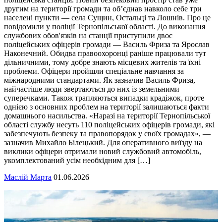
другим на території громади та об’єднав навколо себе три
населені пункти — села Сущин, Остальці та Лошнів. Про це
повідомили у поліції Тернопільської області. До виконання
службових обов'язків на станції приступили двоє
поліцейських офіцерів громади — Василь Фриза та Ярослав
Наконечний. Обидва правоохоронці раніше працювали тут
дільничними, тому добре знають місцевих жителів та їхні
проблеми. Офіцери пройшли спеціальне навчання за
міжнародними стандартами. Як зазначив Василь Фриза,
найчастіше люди звертаються до них із земельними
суперечками. Також трапляються випадки крадіжок, проте
однією з основних проблем на території залишаються факти
домашнього насильства. «Наразі на території Тернопільської
області службу несуть 110 поліцейських офіцерів громади, які
забезпечують безпеку та правопорядок у своїх громадах», —
зазначив Михайло Білецький. Для оперативного виїзду на
виклики офіцери отримали новий службовий автомобіль,
укомплектований усім необхідним для […]
Маслій Марта
01.06.2026