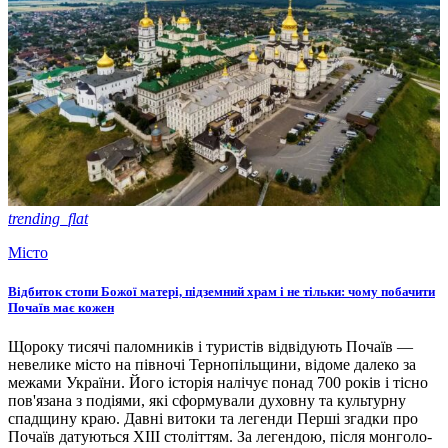
trending_flat
Місто
Відбиток стопи Божої матері, підземний храм і не тільки: чому побачити
Почаїв має кожен
Щороку тисячі паломників і туристів відвідують Почаїв —
невелике місто на півночі Тернопільщини, відоме далеко за
межами України. Його історія налічує понад 700 років і тісно
пов'язана з подіями, які сформували духовну та культурну
спадщину краю. Давні витоки та легенди Перші згадки про
Почаїв датуються XIII століттям. За легендою, після монголо-