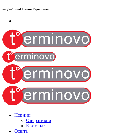
verified_user
Новини Тернополя
Новини
Оперативно
Кримінал
Освіта