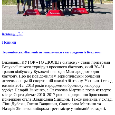
trending_flat
Новини
Тернопільські біатлоністи повернулися з нагородами із Буковеля
Вихованці КУТОР «ТО ДЮСШ з біатлону» стали призерами
Всеукраїнського турніру з кросового біатлону, який 30–31
травня відбувся у Буковелі з нагоди Міжнародного дня
біатлону. Про це повідомили у Тернопільській обласній
дитячо-юнацькій спортивній школі з біатлону. У спринті серед
юнаків 2012–2013 років народження бронзову нагороду
здобув Назарій Зінченко, а Святослав Мартина посів четверте
місце. Серед дівчат 2016–2017 років народження бронзовою
призеркою стала Владислава Яцишин. Також команда у складі
Ліни Дублян, Олени Ващишин, Святослава Мартини та
Назарія Зінченка виборола третє місце у змішаній естафеті.