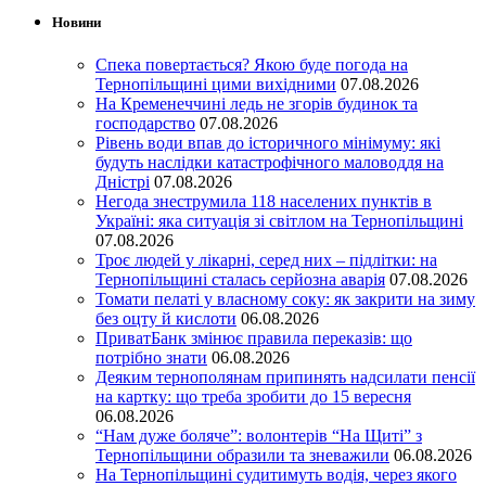
Новини
Спека повертається? Якою буде погода на
Тернопільщині цими вихідними
07.08.2026
На Кременеччині ледь не згорів будинок та
господарство
07.08.2026
Рівень води впав до історичного мінімуму: які
будуть наслідки катастрофічного маловоддя на
Дністрі
07.08.2026
Негода знеструмила 118 населених пунктів в
Україні: яка ситуація зі світлом на Тернопільщині
07.08.2026
Троє людей у лікарні, серед них – підлітки: на
Тернопільщині сталась серйозна аварія
07.08.2026
Томати пелаті у власному соку: як закрити на зиму
без оцту й кислоти
06.08.2026
ПриватБанк змінює правила переказів: що
потрібно знати
06.08.2026
Деяким тернополянам припинять надсилати пенсії
на картку: що треба зробити до 15 вересня
06.08.2026
“Нам дуже боляче”: волонтерів “На Щиті” з
Тернопільщини образили та зневажили
06.08.2026
На Тернопільщині судитимуть водія, через якого