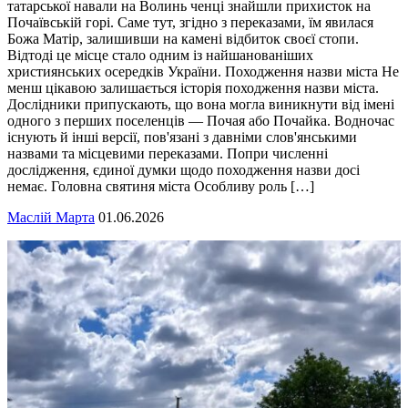
татарської навали на Волинь ченці знайшли прихисток на
Почаївській горі. Саме тут, згідно з переказами, їм явилася
Божа Матір, залишивши на камені відбиток своєї стопи.
Відтоді це місце стало одним із найшанованіших
християнських осередків України. Походження назви міста Не
менш цікавою залишається історія походження назви міста.
Дослідники припускають, що вона могла виникнути від імені
одного з перших поселенців — Почая або Почайка. Водночас
існують й інші версії, пов'язані з давніми слов'янськими
назвами та місцевими переказами. Попри численні
дослідження, єдиної думки щодо походження назви досі
немає. Головна святиня міста Особливу роль […]
Маслій Марта
01.06.2026