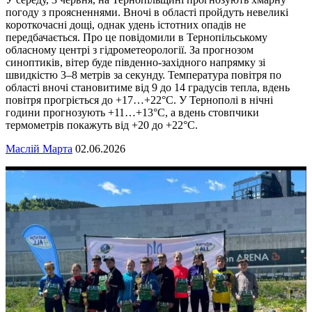
погоду з проясненнями. Вночі в області пройдуть невеликі
короткочасні дощі, однак удень істотних опадів не
передбачається. Про це повідомили в Тернопільському
обласному центрі з гідрометеорології. За прогнозом
синоптиків, вітер буде південно-західного напрямку зі
швидкістю 3–8 метрів за секунду. Температура повітря по
області вночі становитиме від 9 до 14 градусів тепла, вдень
повітря прогріється до +17…+22°C. У Тернополі в нічні
години прогнозують +11…+13°C, а вдень стовпчики
термометрів покажуть від +20 до +22°C.
Маслій Марта
02.06.2026