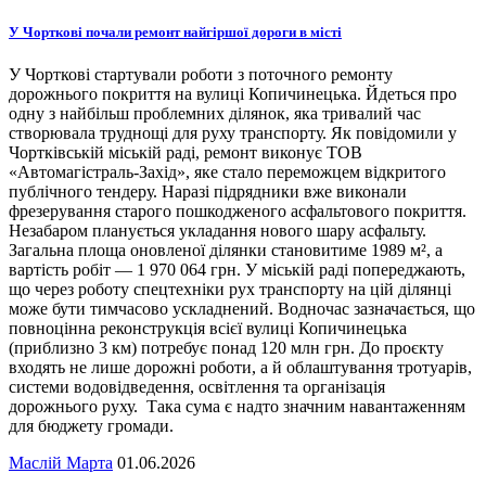
У Чорткові почали ремонт найгіршої дороги в місті
У Чорткові стартували роботи з поточного ремонту
дорожнього покриття на вулиці Копичинецька. Йдеться про
одну з найбільш проблемних ділянок, яка тривалий час
створювала труднощі для руху транспорту. Як повідомили у
Чортківській міській раді, ремонт виконує ТОВ
«Автомагістраль-Захід», яке стало переможцем відкритого
публічного тендеру. Наразі підрядники вже виконали
фрезерування старого пошкодженого асфальтового покриття.
Незабаром планується укладання нового шару асфальту.
Загальна площа оновленої ділянки становитиме 1989 м², а
вартість робіт — 1 970 064 грн. У міській раді попереджають,
що через роботу спецтехніки рух транспорту на цій ділянці
може бути тимчасово ускладнений. Водночас зазначається, що
повноцінна реконструкція всієї вулиці Копичинецька
(приблизно 3 км) потребує понад 120 млн грн. До проєкту
входять не лише дорожні роботи, а й облаштування тротуарів,
системи водовідведення, освітлення та організація
дорожнього руху. Така сума є надто значним навантаженням
для бюджету громади.
Маслій Марта
01.06.2026