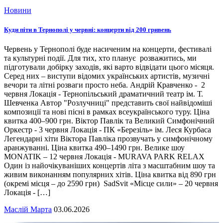
Новини
Куди піти в Тернополі у червні: концерти від 200 гривень
Червень у Тернополі буде насиченим на концерти, фестивалі
та культурні події. Для тих, хто планує розважитись, ми
підготували добірку заходів, які варто відвідати цього місяця.
Серед них – виступи відомих українських артистів, музичні
вечори та літні розваги просто неба. Андрій Кравченко - 2
червня Локація - Тернопільський драматичний театр ім. Т.
Шевченка Автор "Розлучниці" представить свої найвідоміші
композиції та нові пісні в рамках всеукраїнського туру. Ціна
квитка 400–900 грн. Віктор Павлік та Великий Симфонічний
Оркестр - 3 червня Локація - ПК «Березіль» ім. Леся Курбаса
Легендарні хіти Віктора Павліка прозвучать у симфонічному
аранжуванні. Ціна квитка 490–1490 грн. Велике шоу
MONATIK – 12 червня Локація - MURAVA PARK RELAX
Один із найочікуваніших концертів літа з масштабним шоу та
живим виконанням популярних хітів. Ціна квитка від 890 грн
(окремі місця – до 2590 грн) SadSvit «Місце сили» – 20 червня
Локація - […]
Маслій Марта
03.06.2026