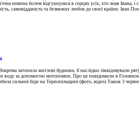
гічна новина болем відгукнулася в серцях усіх, хто знав Івана, 
ість, самовідданість та безмежну любов до своєї країни. Іван По
ні
окрема затопила житлові будинки, її наслідки ліквідовували ря
ли воду за допомогою мотопомпи. Про це повідомили в Головном
била сильної біди на Тернопільщині (фото, відео) Також 3 червн