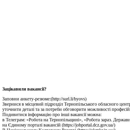
Зацікавили вакансії?
Заповни анкету-резюме:(http://surl.li/byovs)
Звернися в місцевий підрозділ Тернопільського обласного центру
уточнити деталі та за потреби обговорити можливості професій
Подивитися інформацію про інші вакансії можна:
в Телеграм: «Робота на Тернопільщині», «Робота зараз. Державн
на Єдиному порталі вакансій (https://jobportal.dcz.gov.ua/)