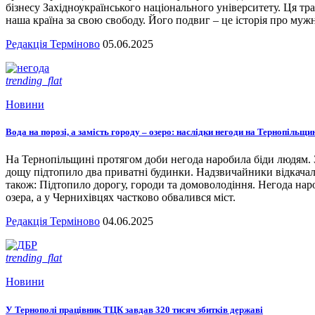
бізнесу Західноукраїнського національного університету. Ця тра
наша країна за свою свободу. Його подвиг – це історія про мужн
Редакція Терміново
05.06.2025
trending_flat
Новини
Вода на порозі, а замість городу – озеро: наслідки негоди на Тернопільщи
На Тернопільщині протягом доби негода наробила біди людям. З
дощу підтопило два приватні будинки. Надзвичайники відкача
також: Підтопило дорогу, городи та домоволодіння. Негода наро
озера, а у Чернихівцях частково обвалився міст.
Редакція Терміново
04.06.2025
trending_flat
Новини
У Тернополі працівник ТЦК завдав 320 тисяч збитків державі