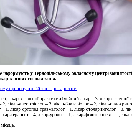
е інформують у Тернопільському обласному центрі зайнятості.
арів різних спеціалізацій.
кому пропонують 50 тис. грн зарплати
нсії, лікар загальної практики-сімейний лікар – 3, лікар фізичної
– 2, лікар-анестезіолог – 3, лікар-бактеріолог – 2, лікар-ендокрин
 – 1, лікар-ортопед-травматолог – 1, лікар-отоларинголог – 3, лік
лікар-терапевт – 4, лікар-уролог – 1, лікар-фізіотерапевт – 1, ліка
 місяць.