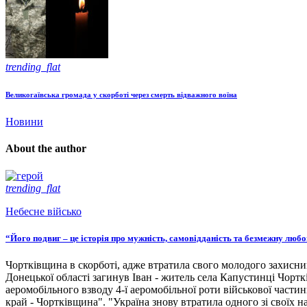
trending_flat
Великогаївська громада у скорботі через смерть відважного воїна
Новини
About the author
trending_flat
Небесне військо
“Його подвиг – це історія про мужність, самовідданість та безмежну люб
Чортківщина в скорботі, адже втратила свого молодого захисни
Донецької області загинув Іван - житель села Капустинці Чортк
аеромобільного взводу 4-ї аеромобільної роти військової части
край - Чортківщина". "Україна знову втратила одного зі своїх