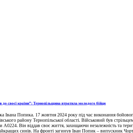
ов до своєї країни”: Тернопільщина втратила молодого бійця
ка Івана Попика. 17 жовтня 2024 року під час виконання бойовог
івського району Тернопільської області. Військовий був стрільце
ни А0224. Він віддав своє життя, захищаючи незалежність та тери
 найкращих синів. На фронті загинув Іван Попик – випускник Чор