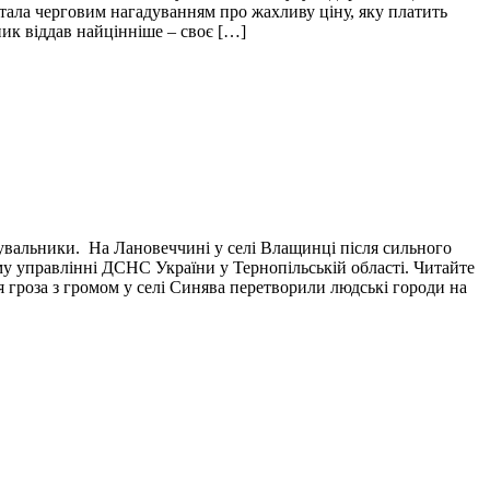
і стала черговим нагадуванням про жахливу ціну, яку платить
пик віддав найцінніше – своє […]
тувальники. На Лановеччині у селі Влащинці після сильного
у управлінні ДСНС України у Тернопільській області. Читайте
я гроза з громом у селі Синява перетворили людські городи на