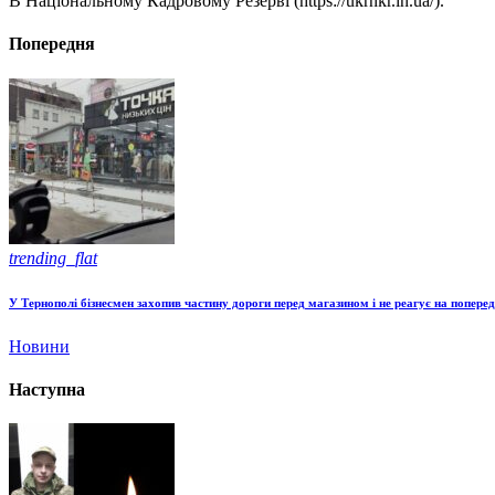
В Національному Кадровому Резерві (https://ukrnkr.in.ua/).
Попередня
trending_flat
У Тернополі бізнесмен захопив частину дороги перед магазином і не реагує на попере
Новини
Наступна