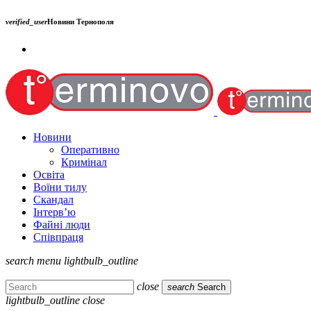
verified_user
Новини Тернополя
Новини
Оперативно
Кримінал
Освіта
Воїни тилу
Скандал
Інтерв’ю
Файні люди
Співпраця
search
menu
lightbulb_outline
close
search
Search
lightbulb_outline
close