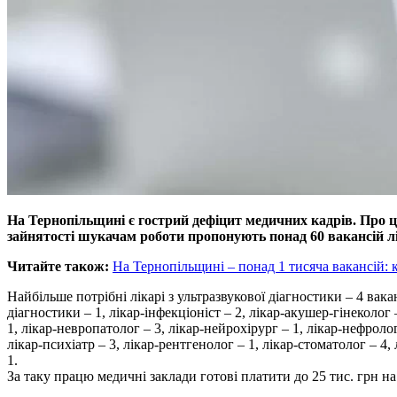
На Тернопільщині є гострий дефіцит медичних кадрів. Про ц
зайнятості шукачам роботи пропонують понад 60 вакансій лік
Читайте також:
На Тернопільщині – понад 1 тисяча вакансій: 
Найбільше потрібні лікарі з ультразвукової діагностики – 4 вака
діагностики – 1, лікар-інфекціоніст – 2, лікар-акушер-гінеколог 
1, лікар-невропатолог – 3, лікар-нейрохірург – 1, лікар-нефролог
лікар-психіатр – 3, лікар-рентгенолог – 1, лікар-стоматолог – 4, 
1.
За таку працю медичні заклади готові платити до 25 тис. грн на