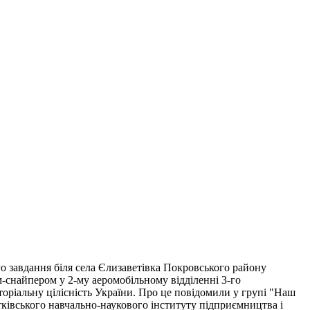
о завдання біля села Єлизаветівка Покровського району
м-снайпером у 2-му аеромобільному відділенні 3-го
торіальну цілісність України. Про це повідомили у групі "Наш
тківського навчально-наукового інституту підприємництва і