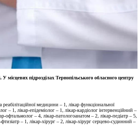
 У місцевих підрозділах Тернопільського обласного центру
 та реабілітаційної медицини – 1, лікар функціональної
олог – 1, лікар-епідеміолог – 1, лікар-кардіолог інтервенційний –
ар-офтальмолог – 4, лікар-патологоанатом – 2, лікар-педіатр – 5,
р-фтизіатр – 1, лікар-хірург – 2, лікар-хірург серцево-судинний –