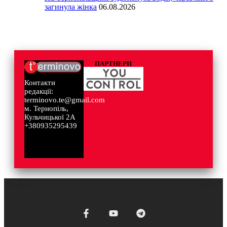
загинула жінка
06.08.2026
ПАРТНЕРИ
Контакти
редакції:
terminovo.te@gmail.com
м. Тернопіль,
Кульчицької 2А
+380935295439