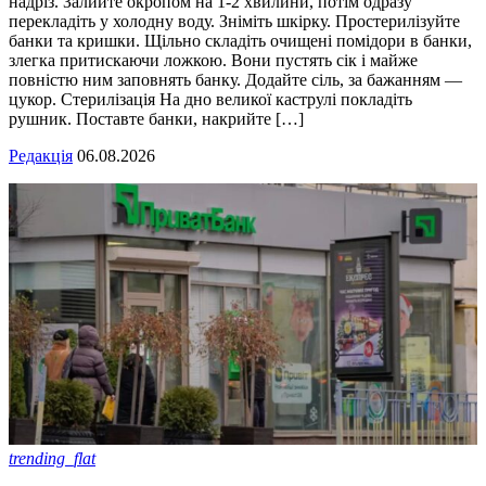
надріз. Залийте окропом на 1-2 хвилини, потім одразу
перекладіть у холодну воду. Зніміть шкірку. Простерилізуйте
банки та кришки. Щільно складіть очищені помідори в банки,
злегка притискаючи ложкою. Вони пустять сік і майже
повністю ним заповнять банку. Додайте сіль, за бажанням —
цукор. Стерилізація На дно великої каструлі покладіть
рушник. Поставте банки, накрийте […]
Редакція
06.08.2026
trending_flat