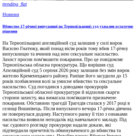
trending_flat
Новини
Вбивство 17-річної випускниці на Тернопільщині: суд ухвалив остаточне
рішення
На Тернопільщині апеляційний суд залишив у силі вирок
Василю Гнатюку, який понад вісім років тому вбив 17-річну
випускницю та вчинив над нею сексуальне насильство.
Захист просив пом'якшити покарання. Про це повідомляє
Тернопільська обласна прокуратура. Що вирішив суд
Апеляційний суд 5 серпня 2026 року залишив без змін вирок
жителю Кременецького району. Раніше його засудили до 15
років позбавлення волі за умисне вбивство та сексуальне
насильство. Суд погодився з доводами прокурорів
Тернопільської обласної прокуратури й відхилив скарги
сторони захисту, яка вимагала пом'якшити призначене
покарання. Обставини трагедії Трагедія сталася у 2017 році в
селищі Вишнівець. Після випускного вечора 17-річна дівчина
не повернулася додому. Наступного ранку її тіло з ознаками
насильства виявили неподалік від навчального закладу. Під
час судового розгляду прокурори надали докази, які
підтвердили причетність обвинуваченого до вбивства та
сексуального насильства. Читайте також: Вбивця Іринки