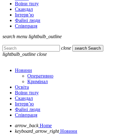
Воїни тилу
Скандал
Інтерв’ю
Файні люди
Співпраця
search
menu
lightbulb_outline
close
search
Search
lightbulb_outline
close
Новини
Оперативно
Кримінал
Освіта
Воїни тилу
Скандал
Інтерв’ю
Файні люди
Співпраця
arrow_back
Home
keyboard_arrow_right
Новини