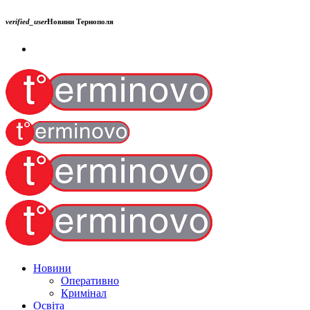
verified_user
Новини Тернополя
Новини
Оперативно
Кримінал
Освіта