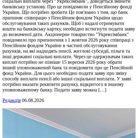
соціальні виплати через "Укрексімбанк", доведеться змінити
банківську установу. Про це повідомили у Пенсійному фонді
України. Що потрібно зробити Це пов'язано з тим, що банк
припиняє співпрацю з Пенсійним фондом України щодо
обслуговування таких рахунків. Щоб і надалі отримувати
кошти на банківську картку, необхідно встигнути подати заяву
до визначеної дати. Акціонерне товариство "Укрексімбанк"
повідомило про припинення з 1 жовтня 2026 року співпраці з
Пенсійним фондом України в частині обслуговування
рахунків, на які надходять пенсії, житлові субсидії, пільги та
інші державні соціальні виплати. Через це одержувачам таких
виплат потрібно не пізніше 15 вересня 2026 року обрати
інший уповноважений банк та повідомити про це Пенсійний
фонд України. Для цього необхідно подати заяву про зміну
способу виплати пенсії або іншої соціальної виплати. У заяві
потрібно вказати реквізити рахунку, відкритого в іншому
уповноваженому банку. Подати заяву можна […]
Редакція
06.08.2026