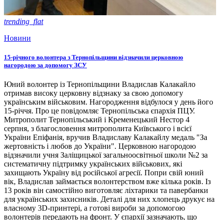
trending_flat
Новини
15-річного волонтера з Тернопільщини відзначили церковною
нагородою за допомогу ЗСУ
Юний волонтер із Тернопільщини Владислав Калакайло
отримав високу церковну відзнаку за свою допомогу
українським військовим. Нагородження відбулося у день його
15-річчя. Про це повідомляє Тернопільська єпархія ПЦУ.
Митрополит Тернопільський і Кременецький Нестор 4
серпня, з благословення митрополита Київського і всієї
України Епіфанія, вручив Владиславу Калакайлу медаль "За
жертовність і любов до України". Церковною нагородою
відзначили учня Заліщицької загальноосвітньої школи №2 за
систематичну підтримку українських військових, які
захищають Україну від російської агресії. Попри свій юний
вік, Владислав займається волонтерством вже кілька років. Із
13 років він самостійно виготовляє ліхтарики та павербанки
для українських захисників. Деталі для них хлопець друкує на
власному 3D-принтері, а готові вироби за допомогою
волонтерів передають на фронт. У єпархії зазначають, що