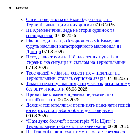
Новини
Спека повертається? Якою буде погода на
Тернопільщині цими вихідними
07.08.2026
На Кременеччині ледь не згорів будинок та
господарство
07.08.2026
Рівень води впав до історичного мінімуму: які
будуть наслідки катастрофічного маловоддя на
Дністрі
07.08.2026
Негода знеструмила 118 населених пунктів в
Україні: яка ситуація зі світлом на Тернопільщині
07.08.2026
Троє людей у лікарні, серед них – підлітки: на
Тернопільщині сталась серйозна аварія
07.08.2026
Томати пелаті у власному соку: як закрити на зиму
без оцту й кислоти
06.08.2026
ПриватБанк змінює правила переказів: що
потрібно знати
06.08.2026
Деяким тернополянам припинять надсилати пенсії
на картку: що треба зробити до 15 вересня
06.08.2026
“Нам дуже боляче”: волонтерів “На Щиті” з
Тернопільщини образили та зневажили
06.08.2026
На Тернопільщині судитимуть водія, через якого