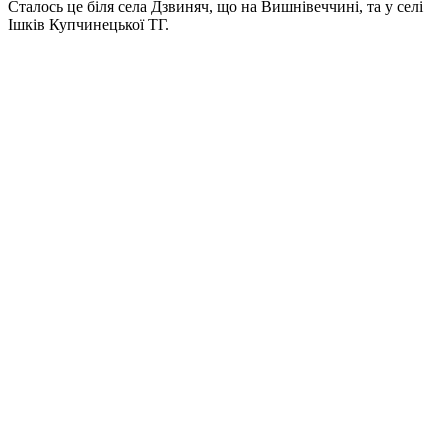
Сталось це біля села Дзвиняч, що на Вишнівеччині, та у селі
Ішків Купчинецької ТГ.