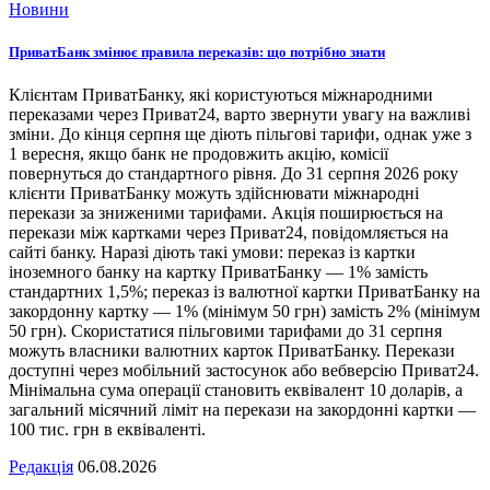
Новини
ПриватБанк змінює правила переказів: що потрібно знати
Клієнтам ПриватБанку, які користуються міжнародними
переказами через Приват24, варто звернути увагу на важливі
зміни. До кінця серпня ще діють пільгові тарифи, однак уже з
1 вересня, якщо банк не продовжить акцію, комісії
повернуться до стандартного рівня. До 31 серпня 2026 року
клієнти ПриватБанку можуть здійснювати міжнародні
перекази за зниженими тарифами. Акція поширюється на
перекази між картками через Приват24, повідомляється на
сайті банку. Наразі діють такі умови: переказ із картки
іноземного банку на картку ПриватБанку — 1% замість
стандартних 1,5%; переказ із валютної картки ПриватБанку на
закордонну картку — 1% (мінімум 50 грн) замість 2% (мінімум
50 грн). Скористатися пільговими тарифами до 31 серпня
можуть власники валютних карток ПриватБанку. Перекази
доступні через мобільний застосунок або вебверсію Приват24.
Мінімальна сума операції становить еквівалент 10 доларів, а
загальний місячний ліміт на перекази на закордонні картки —
100 тис. грн в еквіваленті.
Редакція
06.08.2026