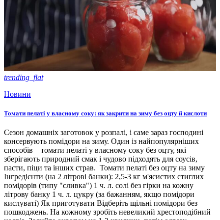
trending_flat
Новини
Томати пелаті у власному соку: як закрити на зиму без оцту й кислоти
Сезон домашніх заготовок у розпалі, і саме зараз господині
консервують помідори на зиму. Один із найпопулярніших
способів – томати пелаті у власному соку без оцту, які
зберігають природний смак і чудово підходять для соусів,
пасти, піци та інших страв. Томати пелаті без оцту на зиму
Інгредієнти (на 2 літрові банки): 2,5-3 кг м'ясистих стиглих
помідорів (типу "сливка") 1 ч. л. солі без гірки на кожну
літрову банку 1 ч. л. цукру (за бажанням, якщо помідори
кислуваті) Як приготувати Відберіть щільні помідори без
пошкоджень. На кожному зробіть невеликий хрестоподібний