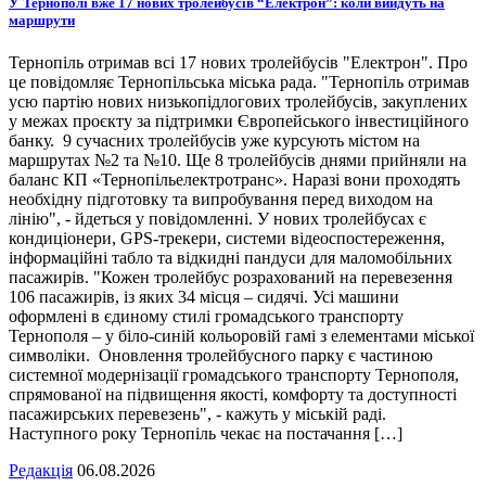
У Тернополі вже 17 нових тролейбусів “Електрон”: коли вийдуть на
маршрути
Тернопіль отримав всі 17 нових тролейбусів "Електрон". Про
це повідомляє Тернопільська міська рада. "Тернопіль отримав
усю партію нових низькопідлогових тролейбусів, закуплених
у межах проєкту за підтримки Європейського інвестиційного
банку. 9 сучасних тролейбусів уже курсують містом на
маршрутах №2 та №10. Ще 8 тролейбусів днями прийняли на
баланс КП «Тернопільелектротранс». Наразі вони проходять
необхідну підготовку та випробування перед виходом на
лінію", - йдеться у повідомленні. У нових тролейбусах є
кондиціонери, GPS-трекери, системи відеоспостереження,
інформаційні табло та відкидні пандуси для маломобільних
пасажирів. "Кожен тролейбус розрахований на перевезення
106 пасажирів, із яких 34 місця – сидячі. Усі машини
оформлені в єдиному стилі громадського транспорту
Тернополя – у біло-синій кольоровій гамі з елементами міської
символіки. Оновлення тролейбусного парку є частиною
системної модернізації громадського транспорту Тернополя,
спрямованої на підвищення якості, комфорту та доступності
пасажирських перевезень", - кажуть у міській раді.
Наступного року Тернопіль чекає на постачання […]
Редакція
06.08.2026