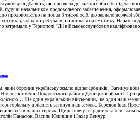
ужбову недбалість, що призвела до значних збитків під час воє
й, будучи начальником продовольчого забезпечення, оформлював 
ано продовольство на понад 3 тисячі осіб, що завдало державі зб
ахисників, які їх потребували, опинилася на смітнику. Наразі сл
 затримали у Тернополі "Дії військовослужбовця кваліфіковано 
знюк
 який боронив українську землю від загарбників. Загинув воїн 3
н.п.Новоекономічне Покровського району Донецької області. Про 
 болісною… Ще один український військовий, ще один наш земляк,
ериторіальну цілісність загинув наш земляк, Березюк Іван Ярос
лишиться в наших серцях. Щирі співчуття рідним та близьким наш
натолій Панасюк, Василь Ющишин і Захар Венчур