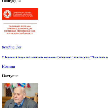
Попередня
trending_flat
У Тернополі людям похилого віку надаватимуть грошову допомогу від “Червоного х
Новини
Наступна