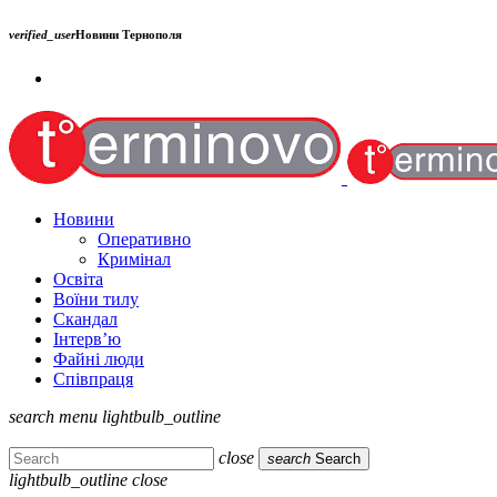
verified_user
Новини Тернополя
Новини
Оперативно
Кримінал
Освіта
Воїни тилу
Скандал
Інтерв’ю
Файні люди
Співпраця
search
menu
lightbulb_outline
close
search
Search
lightbulb_outline
close