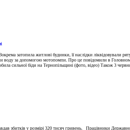
ні
окрема затопила житлові будинки, її наслідки ліквідовували ря
ли воду за допомогою мотопомпи. Про це повідомили в Головном
била сильної біди на Тернопільщині (фото, відео) Також 3 червн
вдав збитків у розмірі 320 тисяч гривень. Працівники Державн