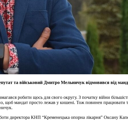
 депутат та військовий Дмитро Мельничук відмовився від манда
агався робити щось для свого округу. З початку війни більшість
, щоб мандат просто лежав у кишені. Тож повинен працювати той
ничук.
 роботи директора КНП “Кременецька опорна лікарня” Оксану Кап