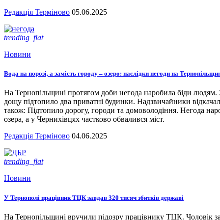
Редакція Терміново
05.06.2025
trending_flat
Новини
Вода на порозі, а замість городу – озеро: наслідки негоди на Тернопільщи
На Тернопільщині протягом доби негода наробила біди людям. З
дощу підтопило два приватні будинки. Надзвичайники відкача
також: Підтопило дорогу, городи та домоволодіння. Негода наро
озера, а у Чернихівцях частково обвалився міст.
Редакція Терміново
04.06.2025
trending_flat
Новини
У Тернополі працівник ТЦК завдав 320 тисяч збитків державі
На Тернопільщині вручили підозру працівнику ТЦК. Чоловік за