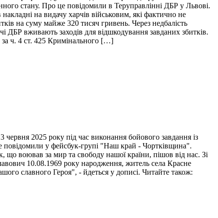
нного стану. Про це повідомили в Теруправлінні ДБР у Львові.
накладні на видачу харчів військовим, які фактично не
итків на суму майже 320 тисяч гривень. Через недбалість
ідчі ДБР вживають заходів для відшкодування завданих збитків.
за ч. 4 ст. 425 Кримінального […]
 червня 2025 року під час виконання бойового завдання із
це повідомили у фейсбук-групі "Наш край - Чортківщина".
 що воював за мир та свободу нашої країни, пішов від нас. Зі
лавович 10.08.1969 року народження, житель села Красне
ого славного Героя", - йдеться у дописі. Читайте також: