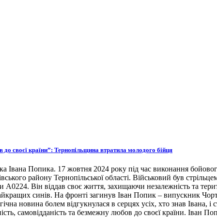
ов до своєї країни”: Тернопільщина втратила молодого бійця
ка Івана Попика. 17 жовтня 2024 року під час виконання бойовог
івського району Тернопільської області. Військовий був стрільце
ни А0224. Він віддав своє життя, захищаючи незалежність та тери
 найкращих синів. На фронті загинув Іван Попик – випускник Чор
гічна новина болем відгукнулася в серцях усіх, хто знав Івана, 
ість, самовідданість та безмежну любов до своєї країни. Іван По