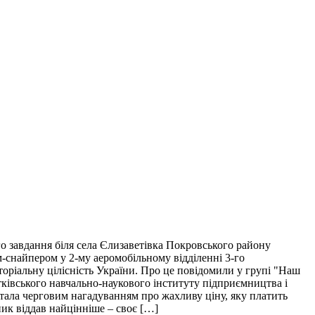
о завдання біля села Єлизаветівка Покровського району
м-снайпером у 2-му аеромобільному відділенні 3-го
торіальну цілісність України. Про це повідомили у групі "Наш
тківського навчально-наукового інституту підприємництва і
і стала черговим нагадуванням про жахливу ціну, яку платить
пик віддав найцінніше – своє […]