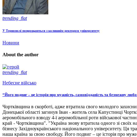
trending_flat
У Тернополі попрощаються з колишнім ректором університету
Новини
About the author
trending_flat
Небесне військо
“Його подвиг – це історія про мужність, самовідданість та безмежну люб
Чортківщина в скорботі, адже втратила свого молодого захисни
Донецької області загинув Іван - житель села Капустинці Чортк
аеромобільного взводу 4-ї аеромобільної роти військової части
край - Чортківщина". "Україна знову втратила одного зі своїх
бізнесу Західноукраїнського національного університету. Ця тра
наша країна за свою свободу. Його подвиг – це історія про мужн