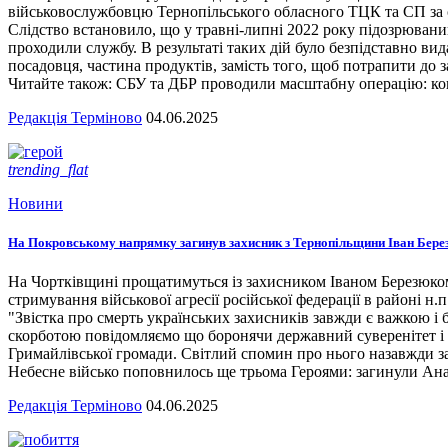
військовослужбовцю Тернопільського обласного ТЦК та СП за сл
Слідство встановило, що у травні-липні 2022 року підозрювани
проходили службу. В результаті таких дій було безпідставно вид
посадовця, частина продуктів, замість того, щоб потрапити до з
Читайте також: СБУ та ДБР проводили масштабну операцію: кого
Редакція Терміново
04.06.2025
trending_flat
Новини
На Покровському напрямку загинув захисник з Тернопільщини Іван Бере
На Чортківщині прощатимуться із захисником Іваном Березюком,
стримування військової агресії російської федерації в районі 
"Звістка про смерть українських захисників завжди є важкою і
скорботою повідомляємо що боронячи державний суверенітет і т
Гримайлівської громади. Світлий спомин про нього назавжди за
Небесне військо поповнилось ще трьома Героями: загинули А
Редакція Терміново
04.06.2025