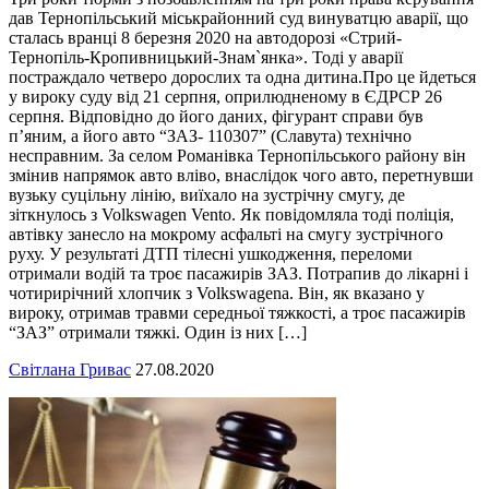
дав Тернопільський міськрайонний суд винуватцю аварії, що
сталась вранці 8 березня 2020 на автодорозі «Стрий-
Тернопіль-Кропивницький-Знам`янка». Тоді у аварії
постраждало четверо дорослих та одна дитина.Про це йдеться
у вироку суду від 21 серпня, оприлюдненому в ЄДРСР 26
серпня. Відповідно до його даних, фігурант справи був
п’яним, а його авто “ЗАЗ- 110307” (Славута) технічно
несправним. За селом Романівка Тернопільського району він
змінив напрямок авто вліво, внаслідок чого авто, перетнувши
вузьку суцільну лінію, виїхало на зустрічну смугу, де
зіткнулось з Volkswagen Vento. Як повідомляла тоді поліція,
автівку занесло на мокрому асфальті на смугу зустрічного
руху. У результаті ДТП тілесні ушкодження, переломи
отримали водій та троє пасажирів ЗАЗ. Потрапив до лікарні і
чотирирічний хлопчик з Volkswagenа. Він, як вказано у
вироку, отримав травми середньої тяжкості, а троє пасажирів
“ЗАЗ” отримали тяжкі. Один із них […]
Світлана Гривас
27.08.2020