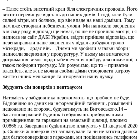
– Плюс стоїть висотний кран біля електричних проводів. Його
висота перевищує відстань до наших домів. І тоді, коли були
сильні вітри, ми боялись, що він впаде на наші домівки. Тому
нам вже створили небезпечні умови. Ми написали звернення
в міську раду, відповіді ще немає, бо ще не пройшло місяця, і я
написав на сайт ДАБІ України, звідти прийшла відповідь, що
перенаправили наше звернення у відділ архбудконтролю
міськради, – додає він. – Днями ми зробили загальні збори і
написали звернення у прокуратуру. У ньому ми вимагаємо
дотримання вимог щодо забезпечення проїзду для пожежної, а
також побудови тротуару. Ми розуміємо, що то – приватна
власність, але ж не можна своїми діями створювати загрозу
життю інших мешканців та ігнорувати нашу думку.
Збудують сім поверхів з пентхаусом
Натомість у забудовника переконують, що проблем не буде.
Відповідно до даних на інформаційній табличці, розміщеній
нещодавно на огорожі, будуватимуть на Виговського,14 –
багатоповерховий будинок із вбудовано-прибудованими
приміщеннями та гаражами на земельній ділянці, площею
0,0866 га. Завершити будівництво планують у ІІІ кварталі 2020
р. Скільки ж поверхів тут запланували та чи не затісна ділянка
для багатоповерхівки з гаражами, ми поцікавились телефоном