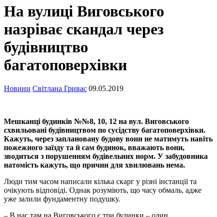
На вулиці Виговського
назріває скандал через
будівництво
багатоповерхівки
Новини
Світлана Гривас
09.05.2019
Мешканці будинків №№8, 10, 12 на вул. Виговського
схвильовані будівництвом по сусідству багатоповерхівки.
Кажуть, через заплановану будову вони не матимуть навіть
пожежного заїзду та й сам будинок, вважають вони,
зводиться з порушенням будівельних норм. У забудовника
натомість кажуть, що причин для хвилювань нема.
Люди тим часом написали кілька скарг у різні інстанції та
очікують відповіді. Однак розуміють, що часу обмаль, адже
уже залили фундаментну подушку.
– В нас там на Виговського є три будинки – один