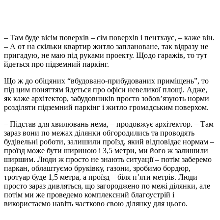
– Там буде вісім поверхів – сім поверхів і пентхаус, – каже він.
– А от на скільки квартир житло заплановане, так відразу не
пригадую, не маю під руками проекту. Щодо гаражів, то тут
йдеться про підземний паркінг.
Що ж до обіцяних “вбудовано-прибудованих приміщень”, то
під цим поняттям йдеться про офіси невеликої площі. Адже,
як каже архітектор, забудовників просто зобов’язують норми
розділяти підземний паркінг і житло громадським поверхом.
– Підстав для хвилювань нема, – продовжує архітектор. – Там
зараз вони по межах ділянки обгородились та проводять
будівельні роботи, залишили проїзд, який відповідає нормам –
проїзд може бути шириною і 3,5 метри, ми його ж залишили
ширшим. Люди ж просто не знають ситуації – потім заберемо
паркан, облаштуємо бруківку, газони, зробимо бордюр,
тротуар буде 1,5 метра, а проїзд – біля п’яти метрів. Люди
просто зараз дивляться, що загороджено по межі ділянки, але
потім ми же проведемо комплексний благоустрій і
використаємо навіть частково свою ділянку для цього.