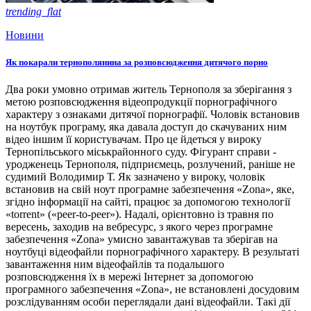
trending_flat
Новини
Як покарали тернополянина за розповсюдження дитячого порно
Два роки умовно отримав житель Тернополя за зберігання з
метою розповсюдження відеопродукції порнографічного
характеру з ознаками дитячої порнографії. Чоловік встановив
на ноутбук програму, яка давала доступ до скачуваних ним
відео іншим її користувачам. Про це йдеться у вироку
Тернопільського міськрайонного суду. Фігурант справи -
уродженець Тернополя, підприємець, розлучений, раніше не
судимий Володимир Т. Як зазначено у вироку, чоловік
встановив на свій ноут програмне забезпечення «Zona», яке,
згідно інформації на сайті, працює за допомогою технології
«torrent» («peer-to-peer»). Надалі, орієнтовно із травня по
вересень, заходив на вебресурс, з якого через програмне
забезпечення «Zona» умисно завантажував та зберігав на
ноутбуці відеофайли порнографічного характеру. В результаті
завантаження ним відеофайлів та подальшого
розповсюдження їх в мережі Інтернет за допомогою
програмного забезпечення «Zona», не встановлені досудовим
розслідуванням особи переглядали дані відеофайли. Такі дії