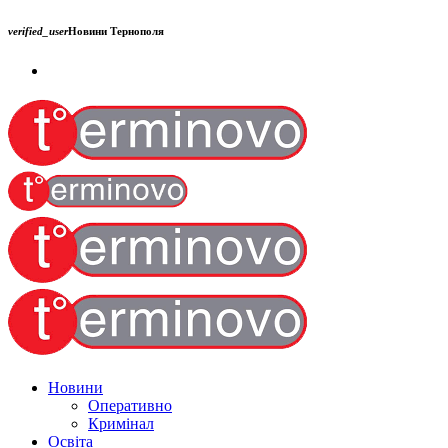
verified_user
Новини Тернополя
Новини
Оперативно
Кримінал
Освіта