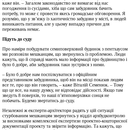
каже він. – Загалом законодавство не вимагає від нас
погодження із сусідами, хіба що сам забудовник бачить
потребу, то може с провести якесь громадське обговорення. Я
розумію, що у зв’язку із хаотичністю забудови у місті, в людей
виникають питання, але у цьому випадку причин для
переживань немає.
Підуть до суду
Про наміри побудувати семиповерховий будинок з пентхаусом
ми розповіли мешканцям, що звернулись із проблемою. Люди
кажуть, що й справді мають мало інформації про будівництво і
було б добре, аби забудовник таки зустрівся з ними.
– Було б добре нам поспілкуватися з офіційним
представником забудовника, щоб він на місці показав людям
все те, про що він говорить, – каже Віталій Семенюк. – Тому
що це все, на нашу думку, не відповідає дійсності. Якщо там
зведуть 8 поверхів, то наші п’ятиповерхівки сонця не
побачать. Будемо звертатись до суду.
Незалежні ж експерти-архітектори радять у цій ситуації
стурбованим мешканцям звернутись у відділ архбудконтролю
за висновками комплексної експертизи проектно-кошторисної
документації проекту та звірити інформацію. Та кажуть, що