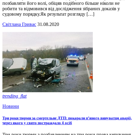
позбавляти його волі, обіцяв подібного більше ніколи не
робити та відмовився від дослідження зібраних доказів у
судовому порядку.Як результат розгляду […]
Світлана Гривас
31.08.2020
trending_flat
Новини
Три роки тюрми за смертельне ДТП: покарали п’яного винуватця аварії,
через якого у свято постраждало 4 осіб
Три роки тюрми з позбавленням на три роки права керування