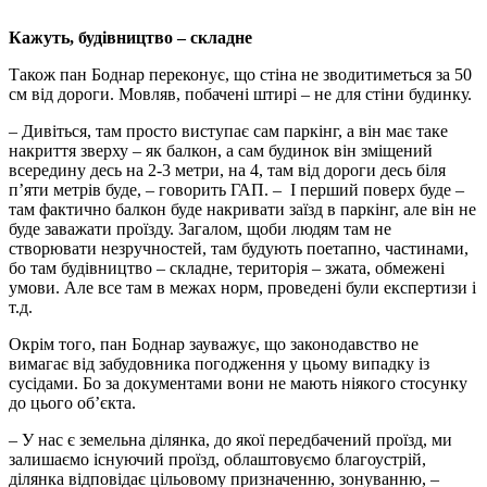
Кажуть, будівництво – складне
Також пан Боднар переконує, що стіна не зводитиметься за 50
см від дороги. Мовляв, побачені штирі – не для стіни будинку.
– Дивіться, там просто виступає сам паркінг, а він має таке
накриття зверху – як балкон, а сам будинок він зміщений
всередину десь на 2-3 метри, на 4, там від дороги десь біля
п’яти метрів буде, – говорить ГАП. – І перший поверх буде –
там фактично балкон буде накривати заїзд в паркінг, але він не
буде заважати проїзду. Загалом, щоби людям там не
створювати незручностей, там будують поетапно, частинами,
бо там будівництво – складне, територія – зжата, обмежені
умови. Але все там в межах норм, проведені були експертизи і
т.д.
Окрім того, пан Боднар зауважує, що законодавство не
вимагає від забудовника погодження у цьому випадку із
сусідами. Бо за документами вони не мають ніякого стосунку
до цього об’єкта.
– У нас є земельна ділянка, до якої передбачений проїзд, ми
залишаємо існуючий проїзд, облаштовуємо благоустрій,
ділянка відповідає цільовому призначенню, зонуванню, –