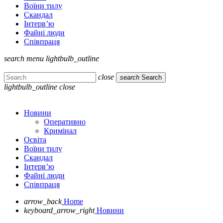
Воїни тилу
Скандал
Інтерв’ю
Файні люди
Співпраця
search
menu
lightbulb_outline
close
search
Search
lightbulb_outline
close
Новини
Оперативно
Кримінал
Освіта
Воїни тилу
Скандал
Інтерв’ю
Файні люди
Співпраця
arrow_back
Home
keyboard_arrow_right
Новини