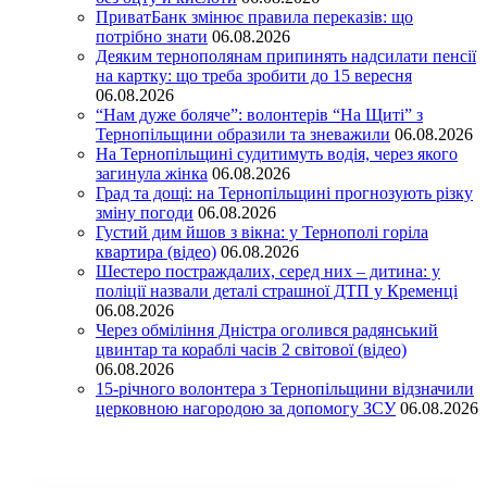
ПриватБанк змінює правила переказів: що
потрібно знати
06.08.2026
Деяким тернополянам припинять надсилати пенсії
на картку: що треба зробити до 15 вересня
06.08.2026
“Нам дуже боляче”: волонтерів “На Щиті” з
Тернопільщини образили та зневажили
06.08.2026
На Тернопільщині судитимуть водія, через якого
загинула жінка
06.08.2026
Град та дощі: на Тернопільщині прогнозують різку
зміну погоди
06.08.2026
Густий дим йшов з вікна: у Тернополі горіла
квартира (відео)
06.08.2026
Шестеро постраждалих, серед них – дитина: у
поліції назвали деталі страшної ДТП у Кременці
06.08.2026
Через обміління Дністра оголився радянський
цвинтар та кораблі часів 2 світової (відео)
06.08.2026
15-річного волонтера з Тернопільщини відзначили
церковною нагородою за допомогу ЗСУ
06.08.2026