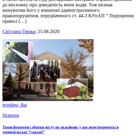
до висновку про доведеність вини водія. Тож визнав
винуватим його у вчиненні адміністративного
правопорушення, передбаченого ст. 44-3 КУпАП “ Порушення
правил […]
Світлана Гривас
25.08.2020
trending_flat
Новини
Трансформери і збитки місту на мільйони: у що перетворюються
тернопільські “гаражі”