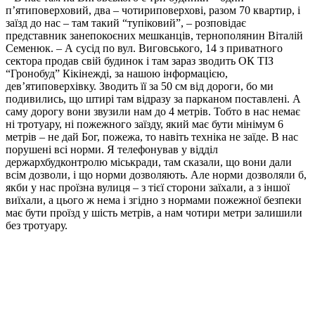
п’ятиповерховий, два – чотириповерхові, разом 70 квартир, і
заїзд до нас – там такий “тупіковий”, – розповідає
представник занепокоєних мешканців, тернополянин Віталій
Семенюк. – А сусід по вул. Виговського, 14 з приватного
сектора продав свій будинок і там зараз зводить ОК ТІЗ
“Гронобуд” Кікінежді, за нашою інформацією,
дев’ятиповерхівку. Зводить її за 50 см від дороги, бо ми
подивились, що штирі там відразу за парканом поставлені. А
саму дорогу вони звузили нам до 4 метрів. Тобто в нас немає
ні тротуару, ні пожежного заїзду, який має бути мінімум 6
метрів – не дай Бог, пожежа, то навіть техніка не заїде. В нас
порушені всі норми. Я телефонував у відділ
держархбудконтролю міськради, там сказали, що вони дали
всім дозволи, і що норми дозволяють. Але норми дозволяли б,
якби у нас проїзна вулиця – з тієї сторони заїхали, а з іншої
виїхали, а цього ж нема і згідно з нормами пожежної безпеки
має бути проїзд у шість метрів, а нам чотири метри залишили
без тротуару.