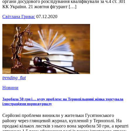
органи досудового розслідування кваліфікували за ч.4 ст. 301
КК України. 21 жовтня фігурант […]
Світлана Гривас
07.12.2020
trending_flat
Новини
Заробила 50 грн і… купу проблем: на Тернопільщині жінка торгувала
ілюстраціями порножурналу
Серйозні проблеми виникли у жительки Гусятинського
району через глянцевий журнал, куплений у Тернополі. На
продажі кількох листків з нього вона заробила 50 грн, а врешті