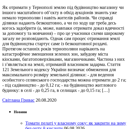
Як отримати у Тернополі землю під будівництво магазину чи
іншого масштабного об’єкту в обхід аукціонів знають уже
немало тернополян і навіть жителів районів. Чи справді
ділянки надають безкоштовно, а чи по ходу ще треба десь
когось задобрити (а, може, навпаки отримати доказ вдячності
за допомогу та мовчання) – про це учасники схеми широкому
загалу не розповідають. Однак сам процес отримання землі
для будівництва стартує саме із безкоштовної роздачі.
Протягом останніх років тернополяни нарікають на
катастрофічне зменшення зелених зон, забудову міста
кіосками, багатоповерхівками, магазинчиками. Частина з них
і з’являється на землі, отриманій власником задарма. Стаття
121 Земельного кодексу України визначає обмеження для
максимального розміру земельної ділянки: - для ведення
особистого селянського господарства можна отримати до 2 га;
- під садівництво - до 0,12 га; - на будівництво житлового
будинку: в селі - до 0,25 га, в селищах - до 0,15 га; […]
Світлана Гривас
20.08.2020
Новини
Томати пелаті у власному соку: як закрити на зиму
без оцту й кислоти
06.08.2026