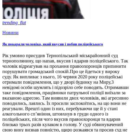
trending_flat
Новини
Як покарали чоловіка, який вкусив і побив поліцейського
Рік умовно присудив Тернопільський міськрайонний суд
тернополянину, що напав, вкусив і вдарив поліцейського. Так
чоловік відреагував на прохання правоохоронців припинити
порушувати громадський спокій.Про це йдеться у вироку
суду. Як випливає з нього, 16 червня 2020 року поліцейські
отримали повідомлення, що у дворі будинку на Миру,3
невідомі особи шумлять і підозріло себе поводять. Отримавши
таке повідомлення, працівники патрульної поліції виїхали за
вказаною адресою. Там виявили двох чоловіків, які агресивно
поводились, лаялись. Їх просили заспокоїтись, на що вони не
реагували. Врешті один із них, перебуваючи ще й у стані
алкогольного сп’яніння, штовхнув в груди одного із
поліцейських, після чого вкусив правоохоронця та вдарив
близько трьох разів кулаком в голову. У суді обвинувачений
свою вину визнав повністю, щиро розкаявся та просив суд не