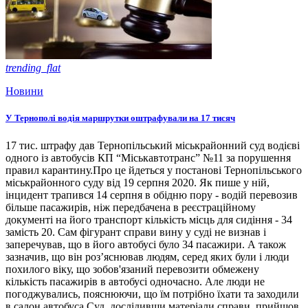
trending_flat
Новини
У Тернополі водія маршрутки оштрафували на 17 тисяч
17 тис. штрафу дав Тернопільський міськрайонний суд водієві
одного із автобусів КП “Міськавтотранс” №11 за порушення
правил карантину.Про це йдеться у постанові Тернопільського
міськрайонного суду від 19 серпня 2020. Як пише у ній,
інцидент трапився 14 серпня в обідню пору - водій перевозив
більше пасажирів, ніж передбачена в реєстраційному
документі на його транспорт кількість місць для сидіння - 34
замість 20. Сам фігурант справи вину у суді не визнав і
заперечував, що в його автобусі було 34 пасажири. А також
зазначив, що він роз’яснював людям, серед яких були і люди
похилого віку, що зобов'язаний перевозити обмежену
кількість пасажирів в автобусі одночасно. Але люди не
погоджувались, пояснюючи, що їм потрібно їхати та заходили
в салон автобуса.Суд, дослідивши матеріали справи, прийшов