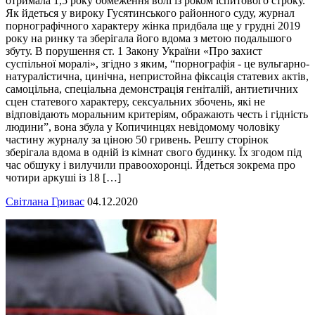
отримала 1,5 року обмеження волі із роком іспитового строку.
Як йдеться у вироку Гусятинського районного суду, журнал
порнографічного характеру жінка придбала ще у грудні 2019
року на ринку та зберігала його вдома з метою подальшого
збуту. В порушення ст. 1 Закону України «Про захист
суспільної моралі», згідно з яким, “порнографія - це вульгарно-
натуралістична, цинічна, непристойна фіксація статевих актів,
самоцільна, спеціальна демонстрація геніталій, антиетичних
сцен статевого характеру, сексуальних збочень, які не
відповідають моральним критеріям, ображають честь і гідність
людини”, вона збула у Копичинцях невідомому чоловіку
частину журналу за ціною 50 гривень. Решту сторінок
зберігала вдома в одній із кімнат свого будинку. Їх згодом під
час обшуку і вилучили правоохоронці. Йдеться зокрема про
чотири аркуші із 18 […]
Світлана Гривас
04.12.2020