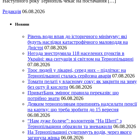
Наступного року Тернопіль чекає на постачання […]
Редакція
06.08.2026
Новини
Рівень води впав до історичного мінімуму: які
будуть наслідки катастрофічного маловоддя на
Дністрі
07.08.2026
Негода знеструмила 118 населених пунктів в
Україні: яка ситуація зі світлом на Тернопільщині
07.08.2026
Троє людей у лікарні, серед них – підлітки: на
Тернопільщині сталась серйозна аварія
07.08.2026
Томати пелаті у власному соку: як закрити на зиму
без оцту й кислоти
06.08.2026
ПриватБанк змінює правила переказів: що
потрібно знати
06.08.2026
Деяким тернополянам припинять надсилати пенсії
на картку: що треба зробити до 15 вересня
06.08.2026
“Нам дуже боляче”: волонтерів “На Щиті” з
Тернопільщини образили та зневажили
06.08.2026
На Тернопільщині судитимуть водія, через якого
загинула жінка
06.08.2026