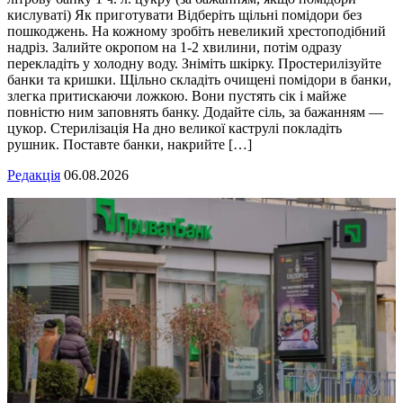
кислуваті) Як приготувати Відберіть щільні помідори без
пошкоджень. На кожному зробіть невеликий хрестоподібний
надріз. Залийте окропом на 1-2 хвилини, потім одразу
перекладіть у холодну воду. Зніміть шкірку. Простерилізуйте
банки та кришки. Щільно складіть очищені помідори в банки,
злегка притискаючи ложкою. Вони пустять сік і майже
повністю ним заповнять банку. Додайте сіль, за бажанням —
цукор. Стерилізація На дно великої каструлі покладіть
рушник. Поставте банки, накрийте […]
Редакція
06.08.2026