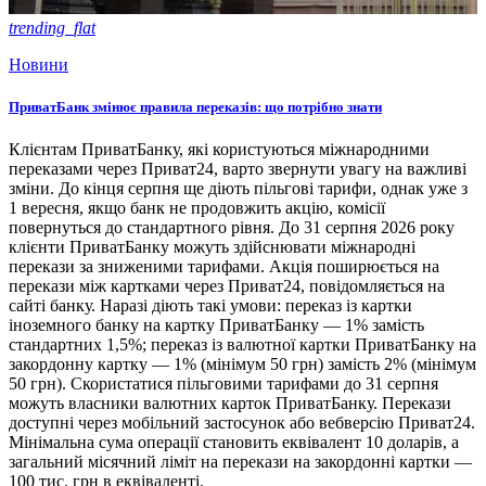
trending_flat
Новини
ПриватБанк змінює правила переказів: що потрібно знати
Клієнтам ПриватБанку, які користуються міжнародними
переказами через Приват24, варто звернути увагу на важливі
зміни. До кінця серпня ще діють пільгові тарифи, однак уже з
1 вересня, якщо банк не продовжить акцію, комісії
повернуться до стандартного рівня. До 31 серпня 2026 року
клієнти ПриватБанку можуть здійснювати міжнародні
перекази за зниженими тарифами. Акція поширюється на
перекази між картками через Приват24, повідомляється на
сайті банку. Наразі діють такі умови: переказ із картки
іноземного банку на картку ПриватБанку — 1% замість
стандартних 1,5%; переказ із валютної картки ПриватБанку на
закордонну картку — 1% (мінімум 50 грн) замість 2% (мінімум
50 грн). Скористатися пільговими тарифами до 31 серпня
можуть власники валютних карток ПриватБанку. Перекази
доступні через мобільний застосунок або вебверсію Приват24.
Мінімальна сума операції становить еквівалент 10 доларів, а
загальний місячний ліміт на перекази на закордонні картки —
100 тис. грн в еквіваленті.