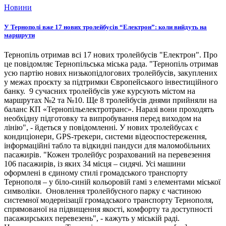
Новини
У Тернополі вже 17 нових тролейбусів “Електрон”: коли вийдуть на
маршрути
Тернопіль отримав всі 17 нових тролейбусів "Електрон". Про
це повідомляє Тернопільська міська рада. "Тернопіль отримав
усю партію нових низькопідлогових тролейбусів, закуплених
у межах проєкту за підтримки Європейського інвестиційного
банку. 9 сучасних тролейбусів уже курсують містом на
маршрутах №2 та №10. Ще 8 тролейбусів днями прийняли на
баланс КП «Тернопільелектротранс». Наразі вони проходять
необхідну підготовку та випробування перед виходом на
лінію", - йдеться у повідомленні. У нових тролейбусах є
кондиціонери, GPS-трекери, системи відеоспостереження,
інформаційні табло та відкидні пандуси для маломобільних
пасажирів. "Кожен тролейбус розрахований на перевезення
106 пасажирів, із яких 34 місця – сидячі. Усі машини
оформлені в єдиному стилі громадського транспорту
Тернополя – у біло-синій кольоровій гамі з елементами міської
символіки. Оновлення тролейбусного парку є частиною
системної модернізації громадського транспорту Тернополя,
спрямованої на підвищення якості, комфорту та доступності
пасажирських перевезень", - кажуть у міській раді.