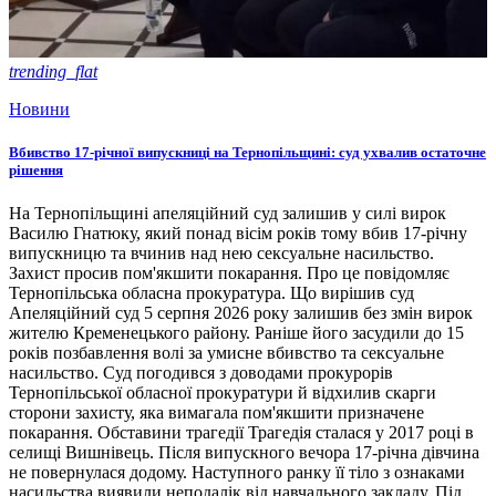
trending_flat
Новини
Вбивство 17-річної випускниці на Тернопільщині: суд ухвалив остаточне
рішення
На Тернопільщині апеляційний суд залишив у силі вирок
Василю Гнатюку, який понад вісім років тому вбив 17-річну
випускницю та вчинив над нею сексуальне насильство.
Захист просив пом'якшити покарання. Про це повідомляє
Тернопільська обласна прокуратура. Що вирішив суд
Апеляційний суд 5 серпня 2026 року залишив без змін вирок
жителю Кременецького району. Раніше його засудили до 15
років позбавлення волі за умисне вбивство та сексуальне
насильство. Суд погодився з доводами прокурорів
Тернопільської обласної прокуратури й відхилив скарги
сторони захисту, яка вимагала пом'якшити призначене
покарання. Обставини трагедії Трагедія сталася у 2017 році в
селищі Вишнівець. Після випускного вечора 17-річна дівчина
не повернулася додому. Наступного ранку її тіло з ознаками
насильства виявили неподалік від навчального закладу. Під