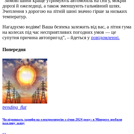
“Зимові шини краще утримують автомобіль на снігу, мокрій
дорозі й ожеледиці, а також зменшують гальмівний шлях.
Зчеплення з дорогою на літній шині значно гірше за низьких
температур.
Нагадуємо водіям! Ваша безпека залежить від вас, а літня гума
на колесах під час несприятливих погодних умов — це
супутня причина автопригод”, – йдеться у
повідомленні.
Попередня
trending_flat
Чи підвищать тарифи на електроенергію з січня 2024 року: в Мінерего зробили
важливу заяву