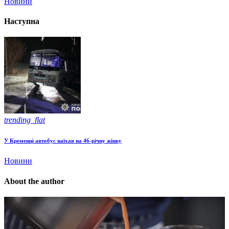
Новини
Наступна
trending_flat
У Кременці автобус наїхав на 46-річну жінку
Новини
About the author