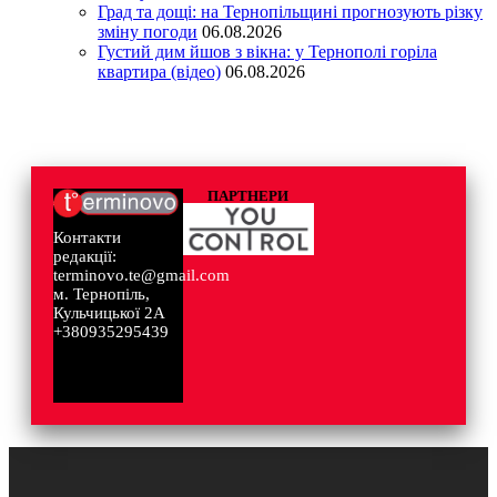
Град та дощі: на Тернопільщині прогнозують різку
зміну погоди
06.08.2026
Густий дим йшов з вікна: у Тернополі горіла
квартира (відео)
06.08.2026
ПАРТНЕРИ
Контакти
редакції:
terminovo.te@gmail.com
м. Тернопіль,
Кульчицької 2А
+380935295439