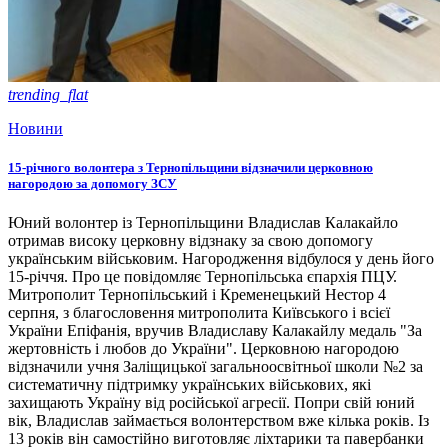
trending_flat
Новини
15-річного волонтера з Тернопільщини відзначили церковною
нагородою за допомогу ЗСУ
Юний волонтер із Тернопільщини Владислав Калакайло
отримав високу церковну відзнаку за свою допомогу
українським військовим. Нагородження відбулося у день його
15-річчя. Про це повідомляє Тернопільська єпархія ПЦУ.
Митрополит Тернопільський і Кременецький Нестор 4
серпня, з благословення митрополита Київського і всієї
України Епіфанія, вручив Владиславу Калакайлу медаль "За
жертовність і любов до України". Церковною нагородою
відзначили учня Заліщицької загальноосвітньої школи №2 за
систематичну підтримку українських військових, які
захищають Україну від російської агресії. Попри свій юний
вік, Владислав займається волонтерством вже кілька років. Із
13 років він самостійно виготовляє ліхтарики та павербанки