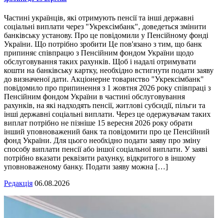
Частині українців, які отримують пенсії та інші державні
соціальні виплати через "Укрексімбанк", доведеться змінити
банківську установу. Про це повідомили у Пенсійному фонді
України. Що потрібно зробити Це пов'язано з тим, що банк
припиняє співпрацю з Пенсійним фондом України щодо
обслуговування таких рахунків. Щоб і надалі отримувати
кошти на банківську картку, необхідно встигнути подати заяву
до визначеної дати. Акціонерне товариство "Укрексімбанк"
повідомило про припинення з 1 жовтня 2026 року співпраці з
Пенсійним фондом України в частині обслуговування
рахунків, на які надходять пенсії, житлові субсидії, пільги та
інші державні соціальні виплати. Через це одержувачам таких
виплат потрібно не пізніше 15 вересня 2026 року обрати
інший уповноважений банк та повідомити про це Пенсійний
фонд України. Для цього необхідно подати заяву про зміну
способу виплати пенсії або іншої соціальної виплати. У заяві
потрібно вказати реквізити рахунку, відкритого в іншому
уповноваженому банку. Подати заяву можна […]
Редакція
06.08.2026