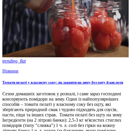
trending_flat
Новини
Томати пелаті у власному соку: як закрити на зиму без оцту й кислоти
Сезон домашніх заготовок у розпалі, і саме зараз господині
консервують помідори на зиму. Один із найпопулярніших
способів – томати пелаті у власному соку без оцту, які
зберігають природний смак і чудово підходять для соусів,
пасти, піци та інших страв. Томати пелаті без оцту на зиму
Інгредієнти (на 2 літрові банки): 2,5-3 кг м'ясистих стиглих
помідорів (типу "сливка") 1 ч. л. солі без гірки на кожну
літрову банку 1 ч. л. цукру (за бажанням, якщо помідори