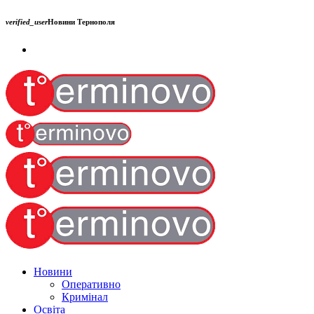
verified_user
Новини Тернополя
Новини
Оперативно
Кримінал
Освіта