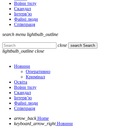
Воїни тилу
Скандал
Інтерв’ю
Файні люди
Співпраця
search
menu
lightbulb_outline
close
search
Search
lightbulb_outline
close
Новини
Оперативно
Кримінал
Освіта
Воїни тилу
Скандал
Інтерв’ю
Файні люди
Співпраця
arrow_back
Home
keyboard_arrow_right
Новини