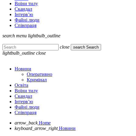
Воїни тилу
Скандал
Інтерв’ю
Файні люди
Співпраця
search
menu
lightbulb_outline
close
search
Search
lightbulb_outline
close
Новини
Оперативно
Кримінал
Освіта
Воїни тилу
Скандал
Інтерв’ю
Файні люди
Співпраця
arrow_back
Home
keyboard_arrow_right
Новини