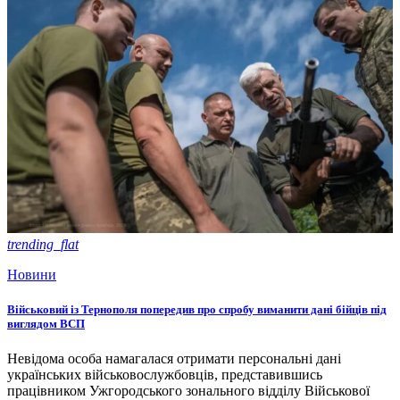
trending_flat
Новини
Військовий із Тернополя попередив про спробу виманити дані бійців під
виглядом ВСП
Невідома особа намагалася отримати персональні дані
українських військовослужбовців, представившись
працівником Ужгородського зонального відділу Військової