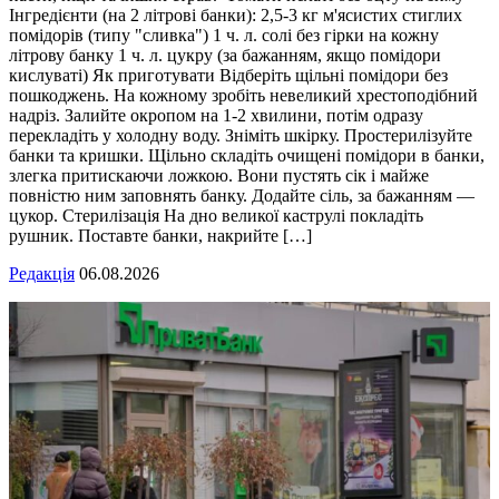
Інгредієнти (на 2 літрові банки): 2,5-3 кг м'ясистих стиглих
помідорів (типу "сливка") 1 ч. л. солі без гірки на кожну
літрову банку 1 ч. л. цукру (за бажанням, якщо помідори
кислуваті) Як приготувати Відберіть щільні помідори без
пошкоджень. На кожному зробіть невеликий хрестоподібний
надріз. Залийте окропом на 1-2 хвилини, потім одразу
перекладіть у холодну воду. Зніміть шкірку. Простерилізуйте
банки та кришки. Щільно складіть очищені помідори в банки,
злегка притискаючи ложкою. Вони пустять сік і майже
повністю ним заповнять банку. Додайте сіль, за бажанням —
цукор. Стерилізація На дно великої каструлі покладіть
рушник. Поставте банки, накрийте […]
Редакція
06.08.2026