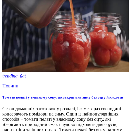
trending_flat
Новини
Томати пелаті у власному соку: як закрити на зиму без оцту й кислоти
Сезон домашніх заготовок у розпалі, і саме зараз господині
консервують помідори на зиму. Один із найпопулярніших
способів – томати пелаті у власному соку без оцту, які
зберігають природний смак і чудово підходять для соусів,
пасти, піци та інших страв. Томати пелаті без оцту на зиму