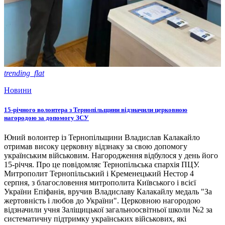
trending_flat
Новини
15-річного волонтера з Тернопільщини відзначили церковною
нагородою за допомогу ЗСУ
Юний волонтер із Тернопільщини Владислав Калакайло
отримав високу церковну відзнаку за свою допомогу
українським військовим. Нагородження відбулося у день його
15-річчя. Про це повідомляє Тернопільська єпархія ПЦУ.
Митрополит Тернопільський і Кременецький Нестор 4
серпня, з благословення митрополита Київського і всієї
України Епіфанія, вручив Владиславу Калакайлу медаль "За
жертовність і любов до України". Церковною нагородою
відзначили учня Заліщицької загальноосвітньої школи №2 за
систематичну підтримку українських військових, які