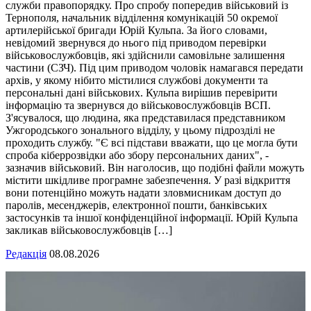
служби правопорядку. Про спробу попередив військовий із
Тернополя, начальник відділення комунікацій 50 окремої
артилерійської бригади Юрій Кульпа. За його словами,
невідомий звернувся до нього під приводом перевірки
військовослужбовців, які здійснили самовільне залишення
частини (СЗЧ). Під цим приводом чоловік намагався передати
архів, у якому нібито містилися службові документи та
персональні дані військових. Кульпа вирішив перевірити
інформацію та звернувся до військовослужбовців ВСП.
З'ясувалося, що людина, яка представилася представником
Ужгородського зонального відділу, у цьому підрозділі не
проходить службу. "Є всі підстави вважати, що це могла бути
спроба кіберрозвідки або збору персональних даних", -
зазначив військовий. Він наголосив, що подібні файли можуть
містити шкідливе програмне забезпечення. У разі відкриття
вони потенційно можуть надати зловмисникам доступ до
паролів, месенджерів, електронної пошти, банківських
застосунків та іншої конфіденційної інформації. Юрій Кульпа
закликав військовослужбовців […]
Редакція
08.08.2026