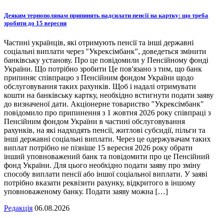
Деяким тернополянам припинять надсилати пенсії на картку: що треба
зробити до 15 вересня
Частині українців, які отримують пенсії та інші державні
соціальні виплати через "Укрексімбанк", доведеться змінити
банківську установу. Про це повідомили у Пенсійному фонді
України. Що потрібно зробити Це пов'язано з тим, що банк
припиняє співпрацю з Пенсійним фондом України щодо
обслуговування таких рахунків. Щоб і надалі отримувати
кошти на банківську картку, необхідно встигнути подати заяву
до визначеної дати. Акціонерне товариство "Укрексімбанк"
повідомило про припинення з 1 жовтня 2026 року співпраці з
Пенсійним фондом України в частині обслуговування
рахунків, на які надходять пенсії, житлові субсидії, пільги та
інші державні соціальні виплати. Через це одержувачам таких
виплат потрібно не пізніше 15 вересня 2026 року обрати
інший уповноважений банк та повідомити про це Пенсійний
фонд України. Для цього необхідно подати заяву про зміну
способу виплати пенсії або іншої соціальної виплати. У заяві
потрібно вказати реквізити рахунку, відкритого в іншому
уповноваженому банку. Подати заяву можна […]
Редакція
06.08.2026