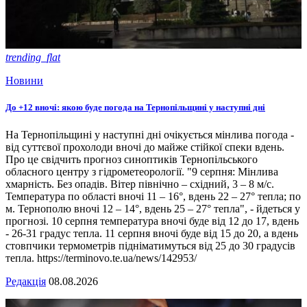
trending_flat
Новини
До +12 вночі: якою буде погода на Тернопільщині у наступні дні
На Тернопільщині у наступні дні очікується мінлива погода -
від суттєвої прохолоди вночі до майже стійкої спеки вдень.
Про це свідчить прогноз синоптиків Тернопільського
обласного центру з гідрометеорології. "9 серпня: Мінлива
хмарність. Без опадів. Вітер північно – східний, 3 – 8 м/с.
Температура по області вночі 11 – 16°, вдень 22 – 27° тепла; по
м. Тернополю вночі 12 – 14°, вдень 25 – 27° тепла", - йдеться у
прогнозі. 10 серпня температура вночі буде від 12 до 17, вдень
- 26-31 градус тепла. 11 серпня вночі буде від 15 до 20, а вдень
стовпчики термометрів підніматимуться від 25 до 30 градусів
тепла. https://terminovo.te.ua/news/142953/
Редакція
08.08.2026