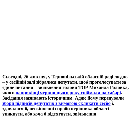
Сьогодні, 26 жовтня, у Тернопільській обласній раді людно
– у сесійній залі зібралися депутати, щоб проголосувати за
єдине питання – звільнення голови ТОР Михайла Головка,
якого
наприкінці червня цього року спіймали на хабарі
.
Засідання називають історичним. Адже йому передували
збори підписів депутатів з вимогою скликати сесію
і,
здавалося б, нескінченні спроби керівника області
уникнути, або хоча б відтягнути, звільнення.