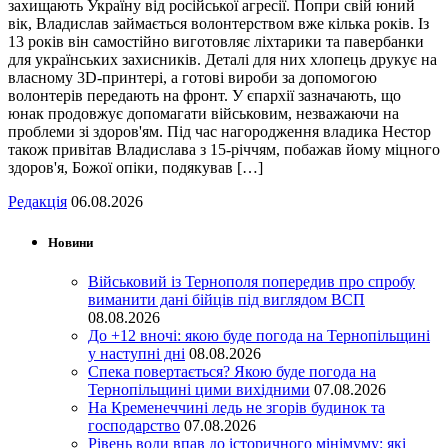
захищають Україну від російської агресії. Попри свій юний
вік, Владислав займається волонтерством вже кілька років. Із
13 років він самостійно виготовляє ліхтарики та павербанки
для українських захисників. Деталі для них хлопець друкує на
власному 3D-принтері, а готові вироби за допомогою
волонтерів передають на фронт. У єпархії зазначають, що
юнак продовжує допомагати військовим, незважаючи на
проблеми зі здоров'ям. Під час нагородження владика Нестор
також привітав Владислава з 15-річчям, побажав йому міцного
здоров'я, Божої опіки, подякував […]
Редакція
06.08.2026
Новини
Військовий із Тернополя попередив про спробу
виманити дані бійців під виглядом ВСП
08.08.2026
До +12 вночі: якою буде погода на Тернопільщині
у наступні дні
08.08.2026
Спека повертається? Якою буде погода на
Тернопільщині цими вихідними
07.08.2026
На Кременеччині ледь не згорів будинок та
господарство
07.08.2026
Рівень води впав до історичного мінімуму: які