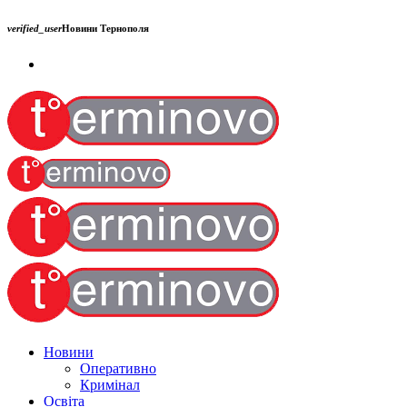
verified_user
Новини Тернополя
Новини
Оперативно
Кримінал
Освіта