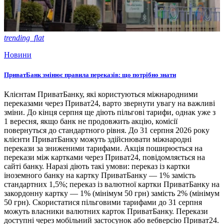
trending_flat
Новини
ПриватБанк змінює правила переказів: що потрібно знати
Клієнтам ПриватБанку, які користуються міжнародними
переказами через Приват24, варто звернути увагу на важливі
зміни. До кінця серпня ще діють пільгові тарифи, однак уже з
1 вересня, якщо банк не продовжить акцію, комісії
повернуться до стандартного рівня. До 31 серпня 2026 року
клієнти ПриватБанку можуть здійснювати міжнародні
перекази за зниженими тарифами. Акція поширюється на
перекази між картками через Приват24, повідомляється на
сайті банку. Наразі діють такі умови: переказ із картки
іноземного банку на картку ПриватБанку — 1% замість
стандартних 1,5%; переказ із валютної картки ПриватБанку на
закордонну картку — 1% (мінімум 50 грн) замість 2% (мінімум
50 грн). Скористатися пільговими тарифами до 31 серпня
можуть власники валютних карток ПриватБанку. Перекази
доступні через мобільний застосунок або вебверсію Приват24.