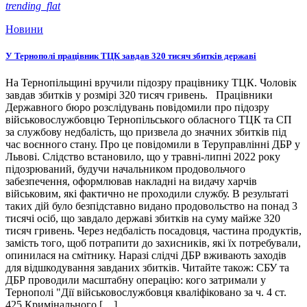
trending_flat
Новини
У Тернополі працівник ТЦК завдав 320 тисяч збитків державі
На Тернопільщині вручили підозру працівнику ТЦК. Чоловік
завдав збитків у розмірі 320 тисяч гривень. Працівники
Державного бюро розслідувань повідомили про підозру
військовослужбовцю Тернопільського обласного ТЦК та СП
за службову недбалість, що призвела до значних збитків під
час воєнного стану. Про це повідомили в Теруправлінні ДБР у
Львові. Слідство встановило, що у травні-липні 2022 року
підозрюваний, будучи начальником продовольчого
забезпечення, оформлював накладні на видачу харчів
військовим, які фактично не проходили службу. В результаті
таких дій було безпідставно видано продовольство на понад 3
тисячі осіб, що завдало державі збитків на суму майже 320
тисяч гривень. Через недбалість посадовця, частина продуктів,
замість того, щоб потрапити до захисників, які їх потребували,
опинилася на смітнику. Наразі слідчі ДБР вживають заходів
для відшкодування завданих збитків. Читайте також: СБУ та
ДБР проводили масштабну операцію: кого затримали у
Тернополі "Дії військовослужбовця кваліфіковано за ч. 4 ст.
425 Кримінального […]