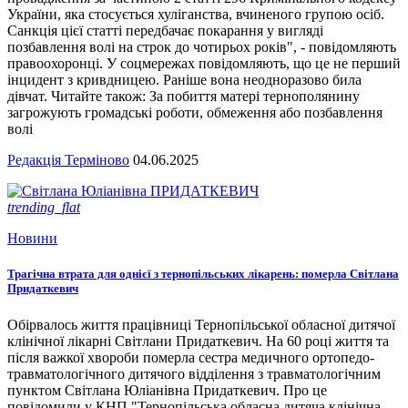
України, яка стосується хуліганства, вчиненого групою осіб.
Санкція цієї статті передбачає покарання у вигляді
позбавлення волі на строк до чотирьох років", - повідомляють
правоохоронці. У соцмережах повідомляють, що це не перший
інцидент з кривдницею. Раніше вона неодноразово била
дівчат. Читайте також: За побиття матері тернополянину
загрожують громадські роботи, обмеження або позбавлення
волі
Редакція Терміново
04.06.2025
trending_flat
Новини
Трагічна втрата для однієї з тернопільських лікарень: померла Світлана
Придаткевич
Обірвалось життя працівниці Тернопільської обласної дитячої
клінічної лікарні Світлани Придаткевич. На 60 році життя та
після важкої хвороби померла сестра медичного ортопедо-
травматологічного дитячого відділення з травматологічним
пунктом Світлана Юліанівна Придаткевич. Про це
повідомили у КНП "Тернопільська обласна дитяча клінічна