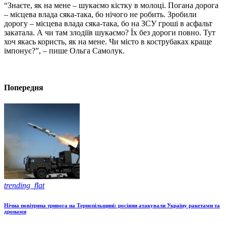
“Знаєте, як на мене – шукаємо кістку в молоці. Погана дорога
– місцева влада сяка-така, бо нічого не робить. Зробили
дорогу – місцева влада сяка-така, бо на ЗСУ гроші в асфальт
закатала. А чи там злодіїв шукаємо? Їх без дороги повно. Тут
хоч якась користь, як на мене. Чи місто в кострубаках краще
імпонує?”, – пише Ольга Самолук.
Попередня
trending_flat
Нічна повітряна тривога на Тернопільщині: росіяни атакували Україну ракетами та
дронами