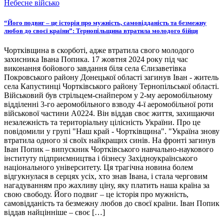
Небесне військо
“Його подвиг – це історія про мужність, самовідданість та безмежну
любов до своєї країни”: Тернопільщина втратила молодого бійця
Чортківщина в скорботі, адже втратила свого молодого
захисника Івана Попика. 17 жовтня 2024 року під час
виконання бойового завдання біля села Єлизаветівка
Покровського району Донецької області загинув Іван - житель
села Капустинці Чортківського району Тернопільської області.
Військовий був стрільцем-снайпером у 2-му аеромобільному
відділенні 3-го аеромобільного взводу 4-ї аеромобільної роти
військової частини А0224. Він віддав своє життя, захищаючи
незалежність та територіальну цілісність України. Про це
повідомили у групі "Наш край - Чортківщина". "Україна знову
втратила одного зі своїх найкращих синів. На фронті загинув
Іван Попик – випускник Чортківського навчально-наукового
інституту підприємництва і бізнесу Західноукраїнського
національного університету. Ця трагічна новина болем
відгукнулася в серцях усіх, хто знав Івана, і стала черговим
нагадуванням про жахливу ціну, яку платить наша країна за
свою свободу. Його подвиг – це історія про мужність,
самовідданість та безмежну любов до своєї країни. Іван Попик
віддав найцінніше – своє […]