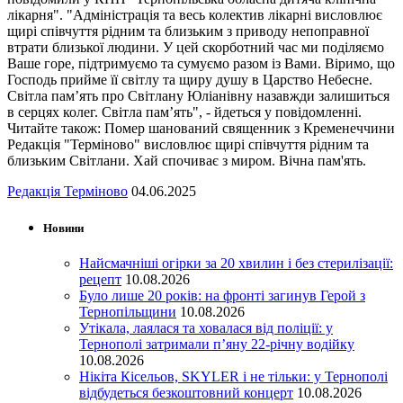
лікарня". "Адміністрація та весь колектив лікарні висловлює
щирі співчуття рідним та близьким з приводу непоправної
втрати близької людини. У цей скорботний час ми поділяємо
Ваше горе, підтримуємо та сумуємо разом із Вами. Віримо, що
Господь прийме її світлу та щиру душу в Царство Небесне.
Світла пам’ять про Світлану Юліанівну назавжди залишиться
в серцях колег. Світла пам’ять", - йдеться у повідомленні.
Читайте також: Помер шанований священник з Кременеччини
Редакція "Терміново" висловлює щирі співчуття рідним та
близьким Світлани. Хай спочиває з миром. Вічна пам'ять.
Редакція Терміново
04.06.2025
Новини
Найсмачніші огірки за 20 хвилин і без стерилізації:
рецепт
10.08.2026
Було лише 20 років: на фронті загинув Герой з
Тернопільщини
10.08.2026
Утікала, лаялася та ховалася від поліції: у
Тернополі затримали п’яну 22-річну водійку
10.08.2026
Нікіта Кісельов, SKYLER і не тільки: у Тернополі
відбудеться безкоштовний концерт
10.08.2026