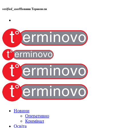
verified_user
Новини Тернополя
Новини
Оперативно
Кримінал
Освіта