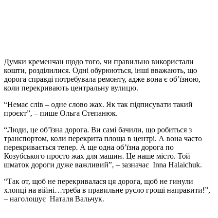
Думки кременчан щодо того, чи правильно використали
кошти, розділилися. Одні обурюються, інші вважають, що
дорога справді потребувала ремонту, адже вона є об’їзною,
коли перекривають центральну вулицю.
“Немає слів – одне слово жах. Як так підписувати такий
проєкт”, – пише Ольга Степанюк.
“Люди, це об’їзна дорога. Ви самі бачили, що робиться з
транспортом, коли перекрита площа в центрі. А вона часто
перекривається тепер. А ще одна об’їзна дорога по
Козубського просто жах для машин. Це наше місто. Той
шматок дороги дуже важливий”, – зазначає Inna Halaichuk.
“Так от, щоб не перекривалася ця дорога, щоб не гинули
хлопці на війні…треба в правильне русло гроші направити!”,
– наголошує Наталя Вальчук.