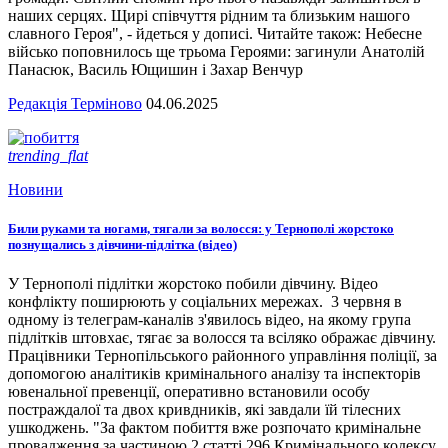
наших серцях. Щирі співчуття рідним та близьким нашого
славного Героя", - йдеться у дописі. Читайте також: Небесне
військо поповнилось ще трьома Героями: загинули Анатолій
Панасюк, Василь Ющишин і Захар Венчур
Редакція Терміново
04.06.2025
trending_flat
Новини
Били руками та ногами, тягали за волосся: у Тернополі жорстоко
познущались з дівчини-підлітка (відео)
У Тернополі підлітки жорстоко побили дівчину. Відео
конфлікту поширюють у соціальних мережах. 3 червня в
одному із телеграм-каналів з'явилось відео, на якому група
підлітків штовхає, тягає за волосся та всіляко ображає дівчину.
Працівники Тернопільського районного управління поліції, за
допомогою аналітиків кримінального аналізу та інспекторів
ювенальної превенції, оперативно встановили особу
постраждалої та двох кривдників, які завдали їй тілесних
ушкоджень. "За фактом побиття вже розпочато кримінальне
провадження за частиною 2 статті 296 Кримінального кодексу