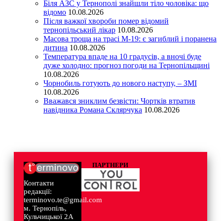
Біля АЗС у Тернополі знайшли тіло чоловіка: що
відомо
10.08.2026
Після важкої хвороби помер відомий
тернопільський лікар
10.08.2026
Масова троща на трасі М-19: є загиблий і поранена
дитина
10.08.2026
Температура впаде на 10 градусів, а вночі буде
дуже холодно: прогноз погоди на Тернопільщині
10.08.2026
Чорнобиль готують до нового наступу, – ЗМІ
10.08.2026
Вважався зниклим безвісти: Чортків втратив
навідника Романа Склярчука
10.08.2026
ПАРТНЕРИ
Контакти
редакції:
terminovo.te@gmail.com
м. Тернопіль,
Кульчицької 2А