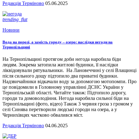
Редакція Терміново
05.06.2025
trending_flat
Новини
Вода на порозі, а замість городу – озеро: наслідки негоди на
Тернопільщині
На Тернопільщині протягом доби негода наробила біди
людям. Зокрема затопила житлові будинки, її наслідки
ліквідовували рятувальники. На Лановеччині у селі Влащинці
після сильного дощу підтопило два приватні будинки.
Надзвичайники відкачали воду за допомогою мотопомпи. Про
це повідомили в Головному управлінні ДСНС України у
Тернопільській області. Читайте також: Підтопило дорогу,
городи та домоволодіння. Негода наробила сильної біди на
Тернопільщині (фото, відео) Також 3 червня гроза з громом у
селі Синява перетворили людські городи на озера, а у
Чернихівцях частково обвалився міст.
Редакція Терміново
04.06.2025