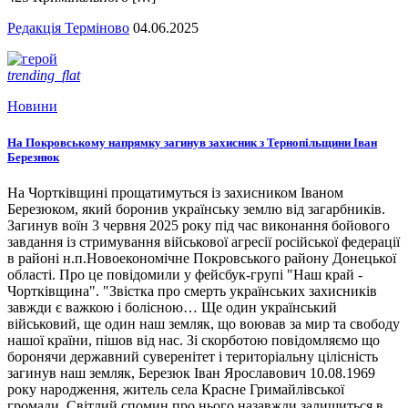
Редакція Терміново
04.06.2025
trending_flat
Новини
На Покровському напрямку загинув захисник з Тернопільщини Іван
Березнюк
На Чортківщині прощатимуться із захисником Іваном
Березюком, який боронив українську землю від загарбників.
Загинув воїн 3 червня 2025 року під час виконання бойового
завдання із стримування військової агресії російської федерації
в районі н.п.Новоекономічне Покровського району Донецької
області. Про це повідомили у фейсбук-групі "Наш край -
Чортківщина". "Звістка про смерть українських захисників
завжди є важкою і болісною… Ще один український
військовий, ще один наш земляк, що воював за мир та свободу
нашої країни, пішов від нас. Зі скорботою повідомляємо що
боронячи державний суверенітет і територіальну цілісність
загинув наш земляк, Березюк Іван Ярославович 10.08.1969
року народження, житель села Красне Гримайлівської
громади. Світлий спомин про нього назавжди залишиться в