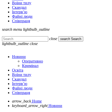
Воїни тилу
Скандал
Інтерв’ю
Файні люди
Співпраця
search
menu
lightbulb_outline
close
search
Search
lightbulb_outline
close
Новини
Оперативно
Кримінал
Освіта
Воїни тилу
Скандал
Інтерв’ю
Файні люди
Співпраця
arrow_back
Home
keyboard_arrow_right
Новини