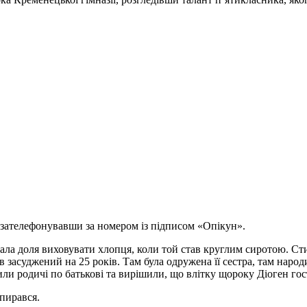
 зателефонувавши за номером із підписом «Опікун».
ипала доля виховувати хлопця, коли той став круглим сиротою. Ст
 був засуджений на 25 років. Там була одружена її сестра, там наро
ли родичі по батькові та вирішили, що влітку щороку Діоген гост
опирався.