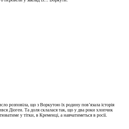
исло розповіла, що з Воркутою їх родину пов’язала історія
дився Діоген. Та доля склалася так, що у два роки хлопчик
юватиме у тітки, в Кременці, а навчатиметься в росії.