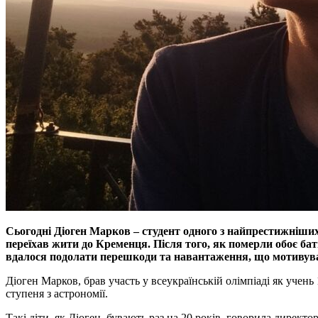
Сьогодні Діоген Марков – студент одного з найпрестижніши
переїхав жити до Кременця. Після того, як померли обоє бать
вдалося подолати перешкоди та навантаження, що мотивува
Діоген Марков, брав участь у всеукраїнській олімпіаді як учень
ступеня з астрономії.
Такі діти, як Діоген, бувають раз на 20 років, говорила директ