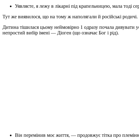
Уявляєте, я лежу в лікарні під крапельницею, мала тоді се
Тут же виявилося, що на тому ж наполягали й російські родичі.
Дитина тішилася цьому неймовірно 1 одразу почала дивувати усп
непростий вибір імені — Діоген (що означає Бог і рід).
Він перемінив моє життя, — продовжує тітка про племінни