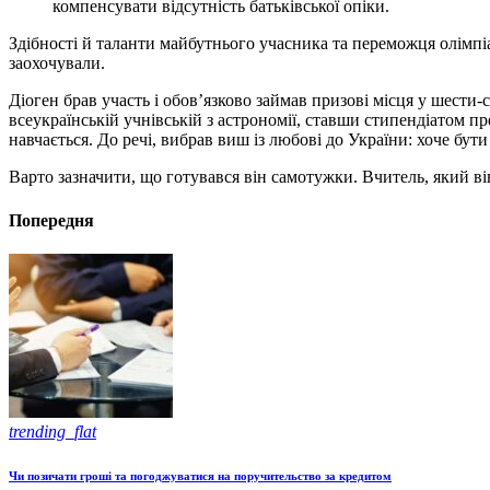
компенсувати відсутність батьківської опіки.
Здібності й таланти майбутнього учасника та переможця олімпі
заохочували.
Діоген брав участь і обов’язково займав призові місця у шести
всеукраїнській учнівській з астрономії, ставши стипендіатом пр
навчається. До речі, вибрав виш із любові до України: хоче бути
Варто зазначити, що готувався він самотужки. Вчитель, який вів
Попередня
trending_flat
Чи позичати гроші та погоджуватися на поручительство за кредитом