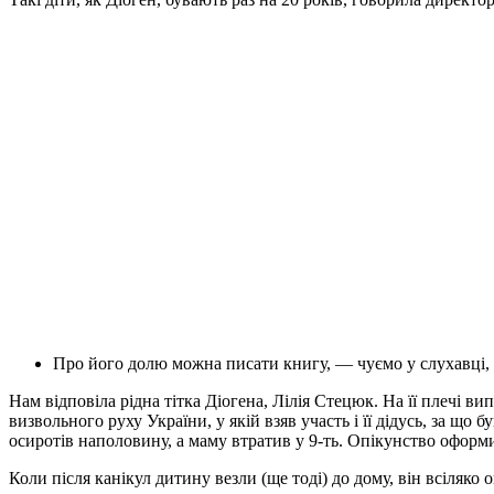
Про його долю можна писати книгу, — чуємо у слухавці,
Нам відповіла рідна тітка Діогена, Лілія Стецюк. На її плечі в
визвольного руху України, у якій взяв участь і її дідусь, за що
осиротів наполовину, а маму втратив у 9-ть. Опікунство оформи
Коли після канікул дитину везли (ще тоді) до дому, він всіляко 