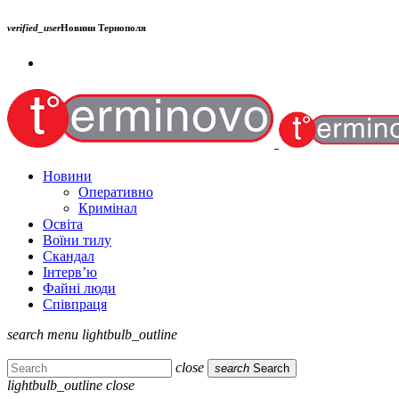
verified_user
Новини Тернополя
Новини
Оперативно
Кримінал
Освіта
Воїни тилу
Скандал
Інтерв’ю
Файні люди
Співпраця
search
menu
lightbulb_outline
close
search
Search
lightbulb_outline
close