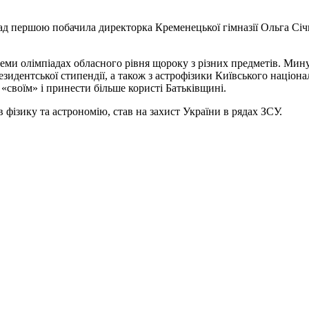
ад першою побачила директорка Кременецької гімназії Ольга Січ
-семи олімпіадах обласного рівня щороку з різних предметів. Мин
езидентської стипендії, а також з астрофізики Київського націон
 «своїм» і принести більше користі Батьківщині.
 фізику та астрономію, став на захист України в рядах ЗСУ.