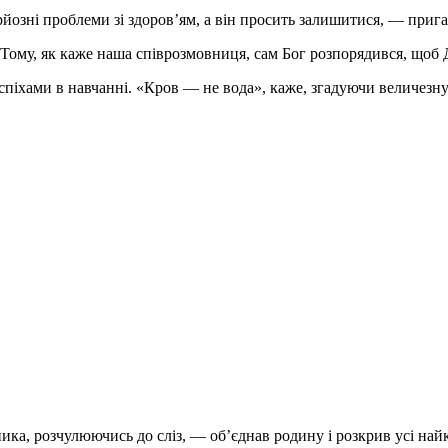
рйозні проблеми зі здоров’ям, а він просить залишитися, — прига
 Тому, як каже наша співрозмовниця, сам Бог розпорядився, щоб 
іхами в навчанні. «Кров — не вода», каже, згадуючи величезну б
ка, розчулюючись до сліз, — об’єднав родину і розкрив усі най