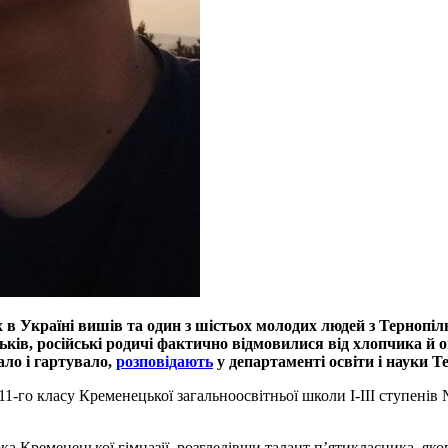
х в Україні вишів та один з шістьох молодих людей з Терноп
ків, російські родичі фактично відмовилися від хлопчика й опі
ло і гартувало,
розповідають
у департаменті освіти і науки Т
 11-го класу Кременецької загальноосвітньої школи І-ІІІ ступені
орка Кременецької гімназії, розгледівши талант п’ятикласника, як