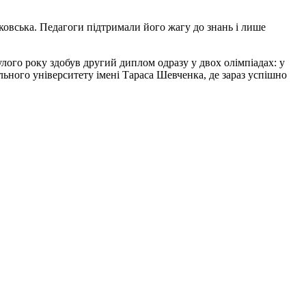
ковська. Педагоги підтримали його жагу до знань і лише
улого року здобув другий диплом одразу у двох олімпіадах: у
ального університету імені Тараса Шевченка, де зараз успішно