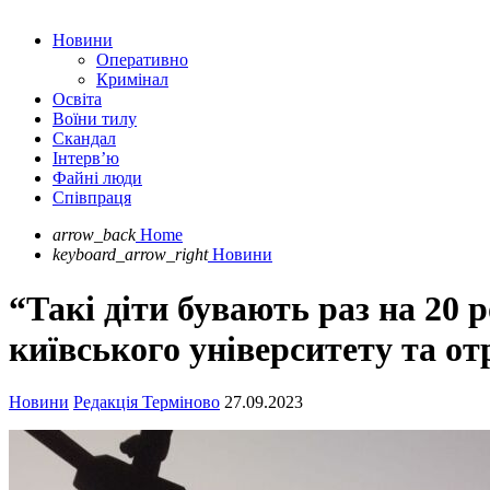
Новини
Оперативно
Кримінал
Освіта
Воїни тилу
Скандал
Інтерв’ю
Файні люди
Співпраця
arrow_back
Home
keyboard_arrow_right
Новини
“Такі діти бувають раз на 20 
київського університету та о
Новини
Редакція Терміново
27.09.2023