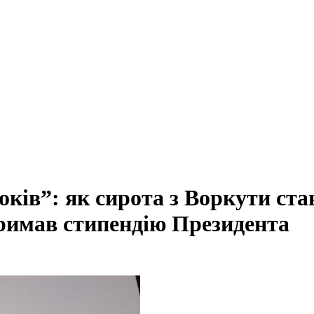
років”: як сирота з Воркути с
тримав стипендію Президента