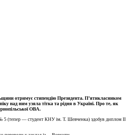
ільщини отримує стипендію Президента. П’ятикласником
ку над ним узяла тітка та рідня в Україні. Про те, як
ернопільської ОВА.
в № 5 (тепер — студент КНУ ім. Т. Шевченка) здобув диплом ІІ
ого перевели у заклад із… Воркути.