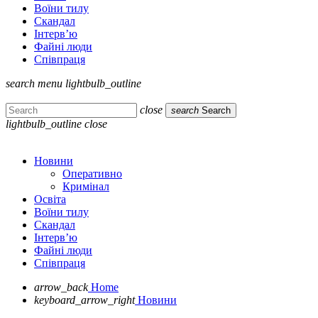
Воїни тилу
Скандал
Інтерв’ю
Файні люди
Співпраця
search
menu
lightbulb_outline
close
search
Search
lightbulb_outline
close
Новини
Оперативно
Кримінал
Освіта
Воїни тилу
Скандал
Інтерв’ю
Файні люди
Співпраця
arrow_back
Home
keyboard_arrow_right
Новини