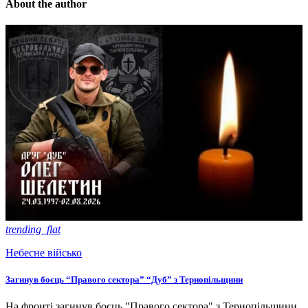
About the author
trending_flat
Небесне військо
Загинув боєць “Правого сектора” “Дуб” з Тернопільщини
На фронті загинув боєць "Правого сектора" з Тернопільщини