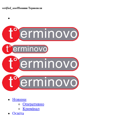
verified_user
Новини Тернополя
Новини
Оперативно
Кримінал
Освіта