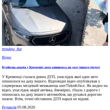
trending_flat
Відео
Курйозна аварія у Кременці: авто опинилось на даху іншого (відео)
У Кременці сталася дивна ДТП, унаслідок якої одне авто
опинилося на даху іншого. Відповідні відео опублікував у
соцмережах місцевий мешканець user7fzkmh1kce. Як видно на
відео, унаслідок аварії автівка, ймовірно, з'їхала з дороги і
опинилась на даху іншого автомобіля, що рухався дорогою
нижче. Втім, точні обставини ДТП наразі не відомі.
Редакція
05.08.2026