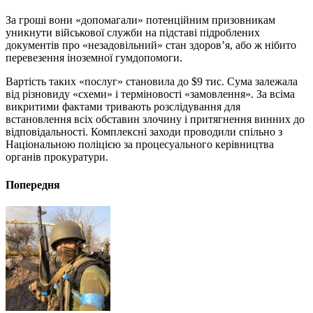
За гроші вони «допомагали» потенційним призовникам
уникнути військової служби на підставі підроблених
документів про «незадовільний» стан здоров’я, або ж нібито
перевезення іноземної гумдопомоги.
Вартість таких «послуг» становила до $9 тис. Сума залежала
від різновиду «схеми» і терміновості «замовлення». За всіма
викритими фактами тривають розслідування для
встановлення всіх обставин злочину і притягнення винних до
відповідальності. Комплексні заходи проводили спільно з
Національною поліцією за процесуального керівництва
органів прокуратури.
Попередня