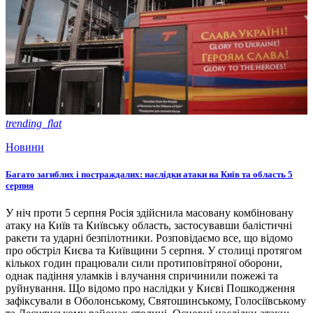
trending_flat
Новини
Багато загиблих і постраждалих: наслідки атаки на Київ та область 5
серпня
У ніч проти 5 серпня Росія здійснила масовану комбіновану
атаку на Київ та Київську область, застосувавши балістичні
ракети та ударні безпілотники. Розповідаємо все, що відомо
про обстріл Києва та Київщини 5 серпня. У столиці протягом
кількох годин працювали сили протиповітряної оборони,
однак падіння уламків і влучання спричинили пожежі та
руйнування. Що відомо про наслідки у Києві Пошкодження
зафіксували в Оболонському, Святошинському, Голосіївському