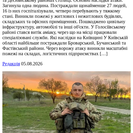
та Деснянському районах столиці. Основні наслідки атаки:
Загинула одна людина. Постраждали щонайменше 27 людей,
16 із них госпіталізували, четверо перебувають у тяжкому
стані. Виникли пожежі у житлових і нежитлових будівлях,
складських та офісних приміщеннях. Пошкоджено цивільну
інфраструктуру, автомобілі та інші об'єкти. У Голосіївському
районі стався витік аміаку, через що на місці працювали
спеціалізовані служби. Які наслідки на Київщині У Київській
області найбільше постраждали Броварський, Бучанський та
Фастівський райони. Через ворожу атаку виникли масштабні
пожежі на складах, логістичних підприємствах […]
Редакція
05.08.2026