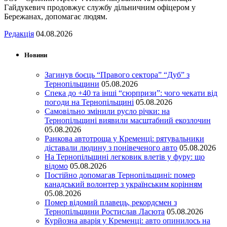
Гайдукевич продовжує службу дільничним офіцером у
Бережанах, допомагає людям.
Редакція
04.08.2026
Новини
Загинув боєць “Правого сектора” “Дуб” з
Тернопільщини
05.08.2026
Спека до +40 та інші “сюрпризи”: чого чекати від
погоди на Тернопільщині
05.08.2026
Самовільно змінили русло річки: на
Тернопільщині виявили масштабний екозлочин
05.08.2026
Ранкова автотроща у Кременці: рятувальники
діставали людину з понівеченого авто
05.08.2026
На Тернопільщині легковик влетів у фуру: що
відомо
05.08.2026
Постійно допомагав Тернопільщині: помер
канадський волонтер з українським корінням
05.08.2026
Помер відомий плавець, рекордсмен з
Тернопільщини Ростислав Ласюта
05.08.2026
Курйозна аварія у Кременці: авто опинилось на