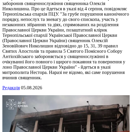
заборонив священнослужіння священника Олексія
Николишина. Про це йдеться в указі від 4 серпня, повідомляє
Тернопільська єпархія ПЦУ. "За грубе порушення канонічного
порядку, непослух та зневагу до свого єпископа, участь у
незаконних зібраннях та діях, спрямованих на розділення
Православної Церкви України, позаштатний клірик
Тернопільської єпархії Української Православної Церкви
(Православної Церкви України) священник Олексій
Зеновійович Николишин відповідно до 15, 31, 39 правил
Святих Апостолів та правила 5 Святого Помісного Собору
Антіохійського забороняється у священнослужінні в
очікуванні його повного і щирого покаяння та повернення у
лоно Православної Церкви України" - йдеться в указі
митрополита Нестора. Наразі не відомо, які саме порушення
вчинив священник.
Редакція
05.08.2026