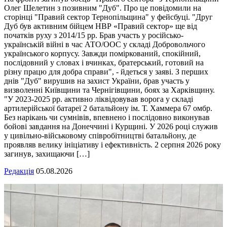
Олег Шелетин з позивним "Дуб". Про це повідомили на
сторінці "Правий сектор Тернопільщина" у фейсбуці. "Друг
Дуб був активним бійцем НВР «Правий сектор» ще від
початків руху з 2014/15 рр. Брав участь у російсько-
українській війні в час АТО/ООС у складі Добровольчого
українського корпусу. Завжди поміркований, спокійний,
послідовний у словах і вчинках, братерський, готовий на
різну працю для добра справи", - йдеться у заяві. З перших
днів "Дуб" вирушив на захист України, брав участь у
визволенні Київщини та Чернігівщини, боях за Харківщину.
"У 2023-2025 рр. активно ліквідовував ворога у складі
артилерійської батареї 2 батальйону ім. Т. Хаммера 67 омбр.
Без нарікань чи сумнівів, впевнено і послідовно виконував
бойові завдання на Донеччині і Курщині. У 2026 році служив
у цивільно-військовому співробітництві батальйону, де
проявляв велику ініціативу і ефективність. 2 серпня 2026 року
загинув, захищаючи […]
Редакція
05.08.2026