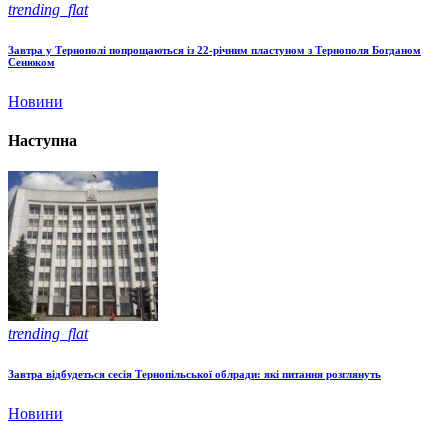
trending_flat
Завтра у Тернополі попрощаються із 22-річним пластуном з Тернополя Богданом
Сенюком
Новини
Наступна
trending_flat
Завтра відбудеться сесія Тернопільської облради: які питання розглянуть
Новини