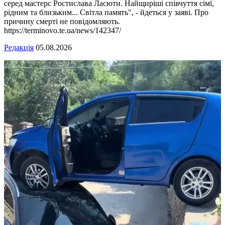
серед мастерс Ростислава Ласюти. Найщиріші співчуття сімї,
рідним та близьким... Світла память", - йдеться у заяві. Про
причину смерті не повідомляють.
https://terminovo.te.ua/news/142347/
Редакція
05.08.2026