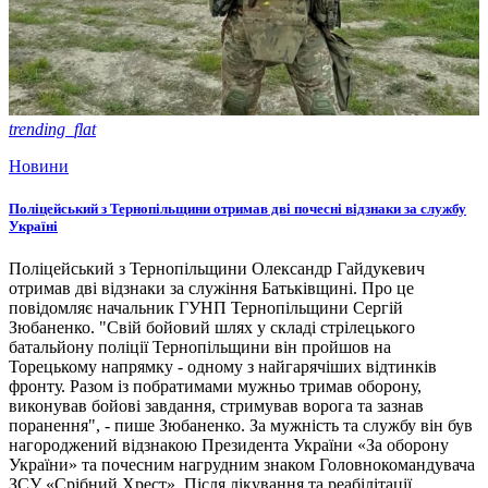
trending_flat
Новини
Поліцейський з Тернопільщини отримав дві почесні відзнаки за службу
Україні
Поліцейський з Тернопільщини Олександр Гайдукевич
отримав дві відзнаки за служіння Батьківщині. Про це
повідомляє начальник ГУНП Тернопільщини Сергій
Зюбаненко. "Свій бойовий шлях у складі стрілецького
батальйону поліції Тернопільщини він пройшов на
Торецькому напрямку - одному з найгарячіших відтинків
фронту. Разом із побратимами мужньо тримав оборону,
виконував бойові завдання, стримував ворога та зазнав
поранення", - пише Зюбаненко. За мужність та службу він був
нагороджений відзнакою Президента України «За оборону
України» та почесним нагрудним знаком Головнокомандувача
ЗСУ «Срібний Хрест». Після лікування та реабілітації