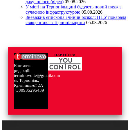
даху іншого (відео)
05.08.2026
У місті на Тернопільщині будують новий пляж з
сучасною інфраструктурою
05.08.2026
Зневажив єпископа і чинив розкол: ПЦУ покарала
священника з Тернопільщини
05.08.2026
ПАРТНЕРИ
Контакти
редакції:
terminovo.te@gmail.com
м. Тернопіль,
Кульчицької 2А
+380935295439