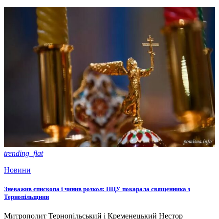
trending_flat
Новини
Зневажив єпископа і чинив розкол: ПЦУ покарала священника з
Тернопільщини
Митрополит Тернопільський і Кременецький Нестор