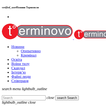
verified_user
Новини Тернополя
Новини
Оперативно
Кримінал
Освіта
Воїни тилу
Скандал
Інтерв’ю
Файні люди
Співпраця
search
menu
lightbulb_outline
close
search
Search
lightbulb_outline
close