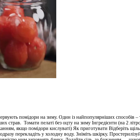
сервують помідори на зиму. Один із найпопулярніших способів – т
ших страв. Томати пелаті без оцту на зиму Інгредієнти (на 2 літро
а бажанням, якщо помідори кислуваті) Як приготувати Відберіть щ
одразу перекладіть у холодну воду. Зніміть шкірку. Простериліз
овністю ним заповнять банку. Додайте сіль, за бажанням — цукор