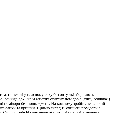
омати пелаті у власному соку без оцту, які зберігають
ві банки): 2,5-3 кг м'ясистих стиглих помідорів (типу "сливка")
ільні помідори без пошкоджень. На кожному зробіть невеликий
уйте банки та кришки. Щільно складіть очищені помідори в
. Стерилізація На дно великої каструлі покладіть рушник.