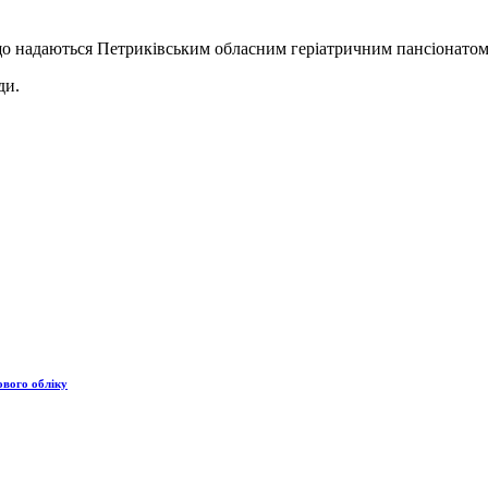
 що надаються Петриківським обласним геріатричним пансіонатом
ди.
ового обліку