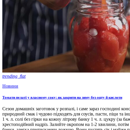
trending_flat
Новини
Томати пелаті у власному соку: як закрити на зиму без оцту й кислоти
Сезон домашніх заготовок у розпалі, і саме зараз господині кон
природний смак і чудово підходять для соусів, пасти, піци та ін
1 ч. л. солі без гірки на кожну літрову банку 1 ч. л. цукру (з
хрестоподібний надріз. Залийте окропом на 1-2 хвилини, потім 
банки, злегка притискаючи ложкою. Вони пустять сік і майже п