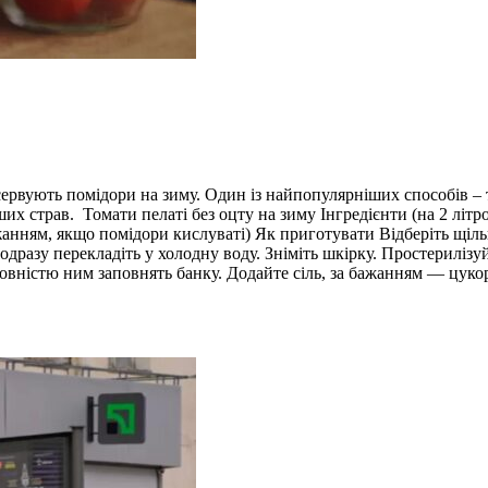
сервують помідори на зиму. Один із найпопулярніших способів – т
ших страв. Томати пелаті без оцту на зиму Інгредієнти (на 2 літро
а бажанням, якщо помідори кислуваті) Як приготувати Відберіть щ
одразу перекладіть у холодну воду. Зніміть шкірку. Простериліз
овністю ним заповнять банку. Додайте сіль, за бажанням — цукор