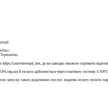
укції:
піль»,
-Тернопіль;
ttps://t.me/eternopil_bot, де ви швидко зможете отримати відпові
EPS.org.ua) й оплата здійснюється через платіжну систему UAPA
тою запуску таких додаткових послуг, зокрема оплату оплати па