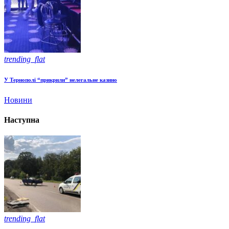
trending_flat
У Тернополі “прикрили” нелегальне казино
Новини
Наступна
trending_flat