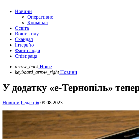
Новини
Оперативно
Кримінал
Освіта
Воїни тилу
Скандал
Інтерв’ю
Файні люди
Співпраця
arrow_back
Home
keyboard_arrow_right
Новини
У додатку «е-Тернопіль» тепе
Новини
Редакція
09.08.2023