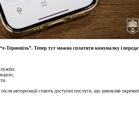
“е-Тернопіль”. Тепер тут можна сплатити комуналку і передат
служби;
анцією;
ти.
 після авторизації стають доступні послуги, що замовляв окреми