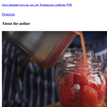
Авто перекинулось на дах: під Тернополем серйозна ДТП
Новини
About the author