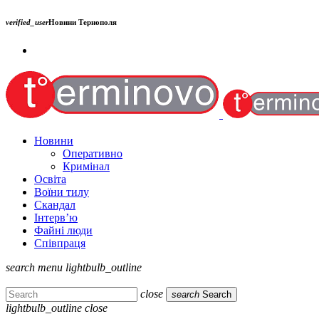
verified_user
Новини Тернополя
Новини
Оперативно
Кримінал
Освіта
Воїни тилу
Скандал
Інтерв’ю
Файні люди
Співпраця
search
menu
lightbulb_outline
close
search
Search
lightbulb_outline
close