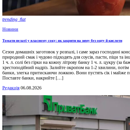
trending_flat
Новини
Томати пелаті у власному соку: як закрити на зиму без оцту й кислоти
Сезон домашніх заготовок у розпалі, і саме зараз господині кон
природний смак і чудово підходять для соусів, пасти, піци та ін
1 ч. л. солі без гірки на кожну літрову банку 1 ч. л. цукру (з
хрестоподібний надріз. Залийте окропом на 1-2 хвилини, потім 
банки, злегка притискаючи ложкою. Вони пустять сік і майже п
Поставте банки, накрийте […]
Редакція
06.08.2026