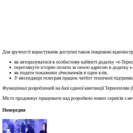
Для зручності користувачів доступні також покрокові відеоінстр
як авторизуватися в особистому кабінеті додатку «е-Терно
переглянути історію оплати за своєю адресою в додатку е
як подати показники лічильників в один клік.
У месенджері телеграм працює чатбот технічної підтримки h
Функціонал розроблений на базі єдиної квитанції Тернополян (
Місто продовжує працювати над розробкою нових сервісів з ме
Попередня