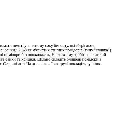
омати пелаті у власному соку без оцту, які зберігають
ві банки): 2,5-3 кг м'ясистих стиглих помідорів (типу "сливка")
ільні помідори без пошкоджень. На кожному зробіть невеликий
уйте банки та кришки. Щільно складіть очищені помідори в
. Стерилізація На дно великої каструлі покладіть рушник.