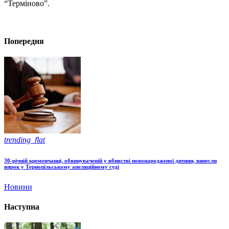
“Терміново”.
Попередня
trending_flat
30-річній кременчанці, обвинуваченій у вбивстві новонародженої дитини, винесли
вирок у Тернопільському апеляційному суді
Новини
Наступна