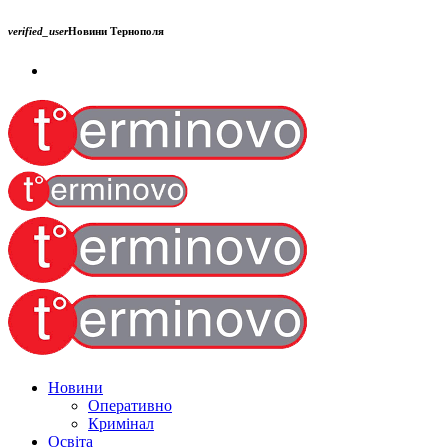
verified_user
Новини Тернополя
Новини
Оперативно
Кримінал
Освіта