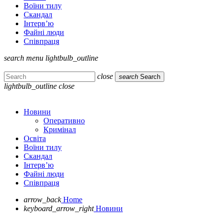
Воїни тилу
Скандал
Інтерв’ю
Файні люди
Співпраця
search
menu
lightbulb_outline
close
search
Search
lightbulb_outline
close
Новини
Оперативно
Кримінал
Освіта
Воїни тилу
Скандал
Інтерв’ю
Файні люди
Співпраця
arrow_back
Home
keyboard_arrow_right
Новини