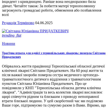
інцидент з кривдницею. Раніше вона неодноразово била
дівчат. Читайте також: За побиття матері тернополянину
загрожують громадські роботи, обмеження або позбавлення
волі
Редакція Терміново
04.06.2025
trending_flat
Новини
Трагічна втрата для однієї з тернопільських лікарень: померла Світлана
Придаткевич
Обірвалось життя працівниці Тернопільської обласної дитячої
клінічної лікарні Світлани Придаткевич. На 60 році життя та
після важкої хвороби померла сестра медичного ортопедо-
травматологічного дитячого відділення з травматологічним
пунктом Світлана Юліанівна Придаткевич. Про це
повідомили у КНП "Тернопільська обласна дитяча клінічна
лікарня". "Адміністрація та весь колектив лікарні висловлює
щирі співчуття рідним та близьким з приводу непоправної
втрати близької людини. У цей скорботний час ми поділяємо
Ваше горе, підтримуємо та сумуємо разом із Вами. Віримо, що