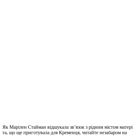
Як Марілен Стайман відшукала зв’язок з рідним містом матері
та, що ще приготувала для Кременця, читайте незабаром на