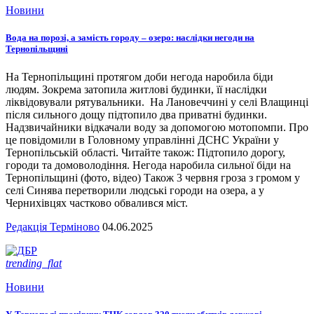
Новини
Вода на порозі, а замість городу – озеро: наслідки негоди на
Тернопільщині
На Тернопільщині протягом доби негода наробила біди
людям. Зокрема затопила житлові будинки, її наслідки
ліквідовували рятувальники. На Лановеччині у селі Влащинці
після сильного дощу підтопило два приватні будинки.
Надзвичайники відкачали воду за допомогою мотопомпи. Про
це повідомили в Головному управлінні ДСНС України у
Тернопільській області. Читайте також: Підтопило дорогу,
городи та домоволодіння. Негода наробила сильної біди на
Тернопільщині (фото, відео) Також 3 червня гроза з громом у
селі Синява перетворили людські городи на озера, а у
Чернихівцях частково обвалився міст.
Редакція Терміново
04.06.2025
trending_flat
Новини