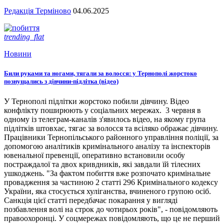
Редакція Терміново
04.06.2025
trending_flat
Новини
Били руками та ногами, тягали за волосся: у Тернополі жорстоко
познущались з дівчини-підлітка (відео)
У Тернополі підлітки жорстоко побили дівчину. Відео
конфлікту поширюють у соціальних мережах. 3 червня в
одному із телеграм-каналів з'явилось відео, на якому група
підлітків штовхає, тягає за волосся та всіляко ображає дівчину.
Працівники Тернопільського районного управління поліції, за
допомогою аналітиків кримінального аналізу та інспекторів
ювенальної превенції, оперативно встановили особу
постраждалої та двох кривдників, які завдали їй тілесних
ушкоджень. "За фактом побиття вже розпочато кримінальне
провадження за частиною 2 статті 296 Кримінального кодексу
України, яка стосується хуліганства, вчиненого групою осіб.
Санкція цієї статті передбачає покарання у вигляді
позбавлення волі на строк до чотирьох років", - повідомляють
правоохоронці. У соцмережах повідомляють, що це не перший