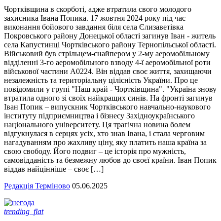
Чортківщина в скорботі, адже втратила свого молодого
захисника Івана Попика. 17 жовтня 2024 року під час
виконання бойового завдання біля села Єлизаветівка
Покровського району Донецької області загинув Іван - житель
села Капустинці Чортківського району Тернопільської області.
Військовий був стрільцем-снайпером у 2-му аеромобільному
відділенні 3-го аеромобільного взводу 4-ї аеромобільної роти
військової частини А0224. Він віддав своє життя, захищаючи
незалежність та територіальну цілісність України. Про це
повідомили у групі "Наш край - Чортківщина". "Україна знову
втратила одного зі своїх найкращих синів. На фронті загинув
Іван Попик – випускник Чортківського навчально-наукового
інституту підприємництва і бізнесу Західноукраїнського
національного університету. Ця трагічна новина болем
відгукнулася в серцях усіх, хто знав Івана, і стала черговим
нагадуванням про жахливу ціну, яку платить наша країна за
свою свободу. Його подвиг – це історія про мужність,
самовідданість та безмежну любов до своєї країни. Іван Попик
віддав найцінніше – своє […]
Редакція Терміново
05.06.2025
trending_flat