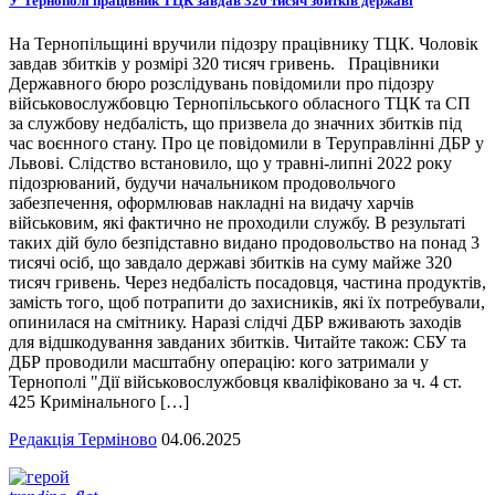
У Тернополі працівник ТЦК завдав 320 тисяч збитків державі
На Тернопільщині вручили підозру працівнику ТЦК. Чоловік
завдав збитків у розмірі 320 тисяч гривень. Працівники
Державного бюро розслідувань повідомили про підозру
військовослужбовцю Тернопільського обласного ТЦК та СП
за службову недбалість, що призвела до значних збитків під
час воєнного стану. Про це повідомили в Теруправлінні ДБР у
Львові. Слідство встановило, що у травні-липні 2022 року
підозрюваний, будучи начальником продовольчого
забезпечення, оформлював накладні на видачу харчів
військовим, які фактично не проходили службу. В результаті
таких дій було безпідставно видано продовольство на понад 3
тисячі осіб, що завдало державі збитків на суму майже 320
тисяч гривень. Через недбалість посадовця, частина продуктів,
замість того, щоб потрапити до захисників, які їх потребували,
опинилася на смітнику. Наразі слідчі ДБР вживають заходів
для відшкодування завданих збитків. Читайте також: СБУ та
ДБР проводили масштабну операцію: кого затримали у
Тернополі "Дії військовослужбовця кваліфіковано за ч. 4 ст.
425 Кримінального […]
Редакція Терміново
04.06.2025