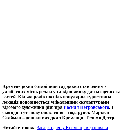
Кременецький ботанічний сад давно став одним з
улюблених місць релаксу та відпочинку для місцевих та
гостей. Кілька років поспіль популярна туристична
локація поповнюється унікальними скульптурами
відомого художника-різб’яра
Василя Петровського
. І
сьогодні тут знову оновлення – подарунок Марілен
Стайман – доньки вихідки з Кременця Тельми Десер.
Читайте також:
Загадка дня: у Кременці відкривали