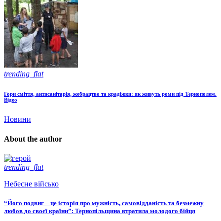
trending_flat
Гори сміття, антисанітарія, жебрацтво та крадіжки: як живуть роми під Тернополем.
Відео
Новини
About the author
trending_flat
Небесне військо
“Його подвиг – це історія про мужність, самовідданість та безмежну
любов до своєї країни”: Тернопільщина втратила молодого бійця