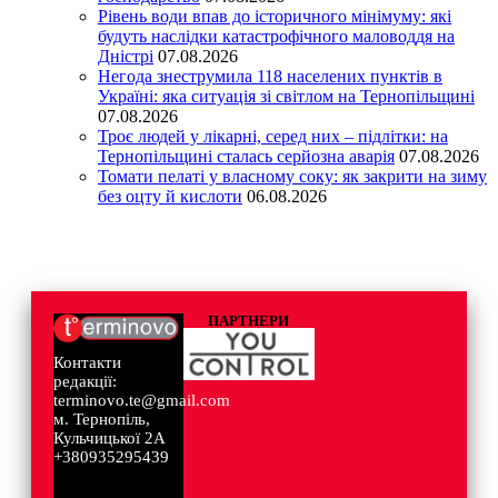
Рівень води впав до історичного мінімуму: які
будуть наслідки катастрофічного маловоддя на
Дністрі
07.08.2026
Негода знеструмила 118 населених пунктів в
Україні: яка ситуація зі світлом на Тернопільщині
07.08.2026
Троє людей у лікарні, серед них – підлітки: на
Тернопільщині сталась серйозна аварія
07.08.2026
Томати пелаті у власному соку: як закрити на зиму
без оцту й кислоти
06.08.2026
ПАРТНЕРИ
Контакти
редакції:
terminovo.te@gmail.com
м. Тернопіль,
Кульчицької 2А
+380935295439