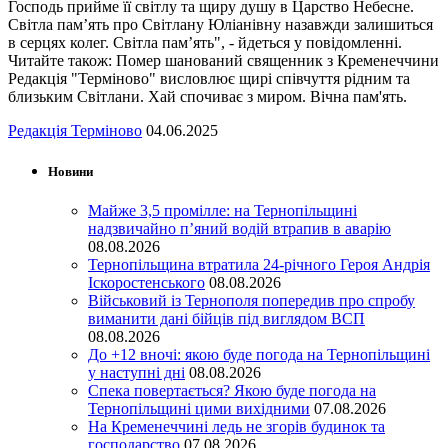
Господь прийме її світлу та щиру душу в Царство Небесне.
Світла пам’ять про Світлану Юліанівну назавжди залишиться
в серцях колег. Світла пам’ять", - йдеться у повідомленні.
Читайте також: Помер шанований священник з Кременеччини
Редакція "Терміново" висловлює щирі співчуття рідним та
близьким Світлани. Хай спочиває з миром. Вічна пам'ять.
Редакція Терміново
04.06.2025
Новини
Майже 3,5 промілле: на Тернопільщині
надзвичайно п’яний водій втрапив в аварію
08.08.2026
Тернопільщина втратила 24-річного Героя Андрія
Іскоростенського
08.08.2026
Військовий із Тернополя попередив про спробу
виманити дані бійців під виглядом ВСП
08.08.2026
До +12 вночі: якою буде погода на Тернопільщині
у наступні дні
08.08.2026
Спека повертається? Якою буде погода на
Тернопільщині цими вихідними
07.08.2026
На Кременеччині ледь не згорів будинок та
господарство
07.08.2026