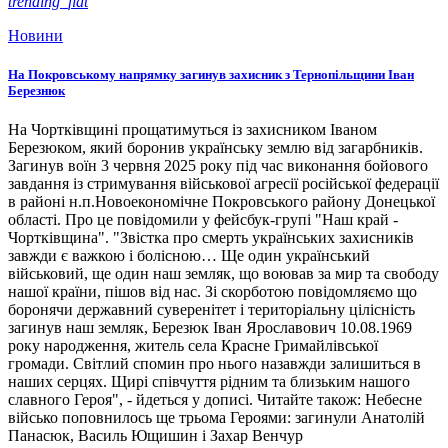
trending_flat
Новини
На Покровському напрямку загинув захисник з Тернопільщини Іван
Березнюк
На Чортківщині прощатимуться із захисником Іваном
Березюком, який боронив українську землю від загарбників.
Загинув воїн 3 червня 2025 року під час виконання бойового
завдання із стримування військової агресії російської федерації
в районі н.п.Новоекономічне Покровського району Донецької
області. Про це повідомили у фейсбук-групі "Наш край -
Чортківщина". "Звістка про смерть українських захисників
завжди є важкою і болісною… Ще один український
військовий, ще один наш земляк, що воював за мир та свободу
нашої країни, пішов від нас. Зі скорботою повідомляємо що
боронячи державний суверенітет і територіальну цілісність
загинув наш земляк, Березюк Іван Ярославович 10.08.1969
року народження, житель села Красне Гримайлівської
громади. Світлий спомин про нього назавжди залишиться в
наших серцях. Щирі співчуття рідним та близьким нашого
славного Героя", - йдеться у дописі. Читайте також: Небесне
військо поповнилось ще трьома Героями: загинули Анатолій
Панасюк, Василь Ющишин і Захар Венчур