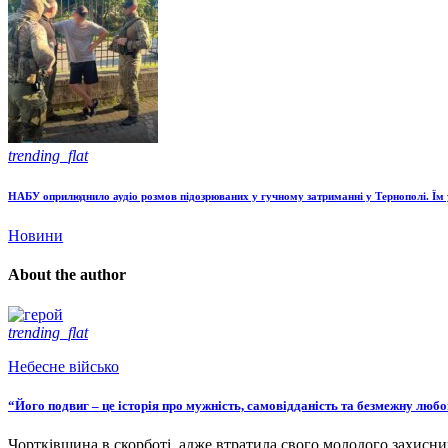
trending_flat
НАБУ оприлюднило аудіо розмов підозрюваних у гучному затриманні у Тернополі. Їм 
Новини
About the author
trending_flat
Небесне військо
“Його подвиг – це історія про мужність, самовідданість та безмежну люб
Чортківщина в скорботі, адже втратила свого молодого захисни