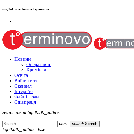
verified_user
Новини Тернополя
Новини
Оперативно
Кримінал
Освіта
Воїни тилу
Скандал
Інтерв’ю
Файні люди
Співпраця
search
menu
lightbulb_outline
close
search
Search
lightbulb_outline
close