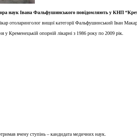
ктора наук Івана Фальфушинського повідомляють у КНП “Кре
лікар отоларинголог вищої категорії Фальфушинський Іван Мака
ня у Кременецькій опорній лікарні з 1986 року по 2009 рік.
отримав вчену ступінь – кандидата медичних наук.