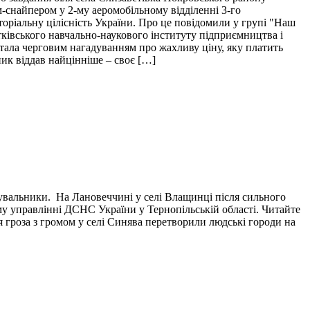
м-снайпером у 2-му аеромобільному відділенні 3-го
торіальну цілісність України. Про це повідомили у групі "Наш
тківського навчально-наукового інституту підприємництва і
і стала черговим нагадуванням про жахливу ціну, яку платить
пик віддав найцінніше – своє […]
тувальники. На Лановеччині у селі Влащинці після сильного
у управлінні ДСНС України у Тернопільській області. Читайте
я гроза з громом у селі Синява перетворили людські городи на