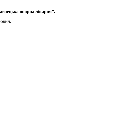
менецька опорна лікарня”.
рович.