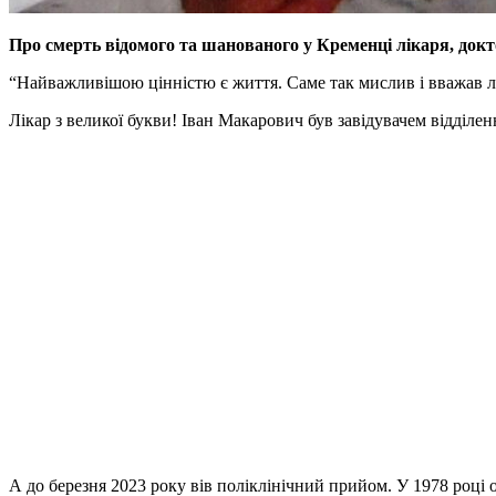
Про смерть відомого та шанованого у Кременці лікаря, до
“Найважливішою цінністю є життя. Саме так мислив і вважав 
Лікар з великої букви! Іван Макарович був завідувачем відділен
А до березня 2023 року вів поліклінічний прийом. У 1978 році 