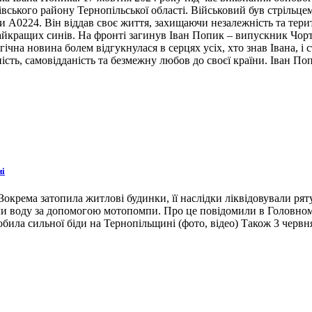
івського району Тернопільської області. Військовий був стрільце
ни А0224. Він віддав своє життя, захищаючи незалежність та тери
 найкращих синів. На фронті загинув Іван Попик – випускник Чор
гічна новина болем відгукнулася в серцях усіх, хто знав Івана, 
ість, самовідданість та безмежну любов до своєї країни. Іван По
ні
окрема затопила житлові будинки, її наслідки ліквідовували ря
ли воду за допомогою мотопомпи. Про це повідомили в Головном
била сильної біди на Тернопільщині (фото, відео) Також 3 червн