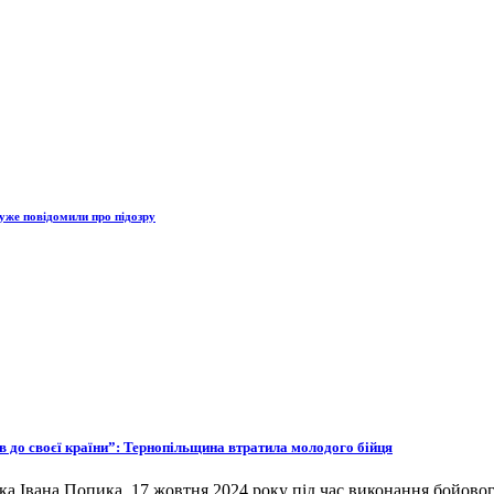
уже повідомили про підозру
ов до своєї країни”: Тернопільщина втратила молодого бійця
ка Івана Попика. 17 жовтня 2024 року під час виконання бойовог