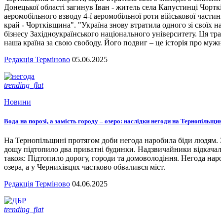
Донецької області загинув Іван - житель села Капустинці Чортк
аеромобільного взводу 4-ї аеромобільної роти військової части
край - Чортківщина". "Україна знову втратила одного зі своїх
бізнесу Західноукраїнського національного університету. Ця тра
наша країна за свою свободу. Його подвиг – це історія про мужн
Редакція Терміново
05.06.2025
trending_flat
Новини
Вода на порозі, а замість городу – озеро: наслідки негоди на Тернопільщи
На Тернопільщині протягом доби негода наробила біди людям. З
дощу підтопило два приватні будинки. Надзвичайники відкача
також: Підтопило дорогу, городи та домоволодіння. Негода наро
озера, а у Чернихівцях частково обвалився міст.
Редакція Терміново
04.06.2025
trending_flat