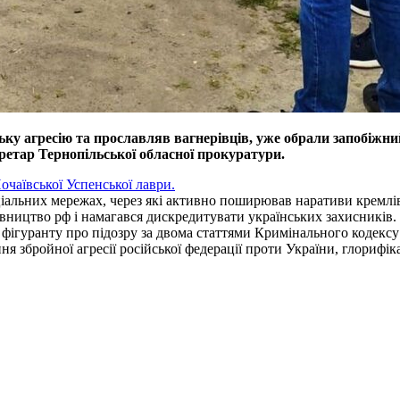
у агресію та прославляв вагнерівців, уже обрали запобіжний
ретар Тернопільської обласної прокуратури.
чаївської Успенської лаври.
ціальних мережах, через які активно поширював наративи кремлі
вництво рф і намагався дискредитувати українських захисників.
 фігуранту про підозру за двома статтями Кримінального кодексу
 збройної агресії російської федерації проти України, глорифікац