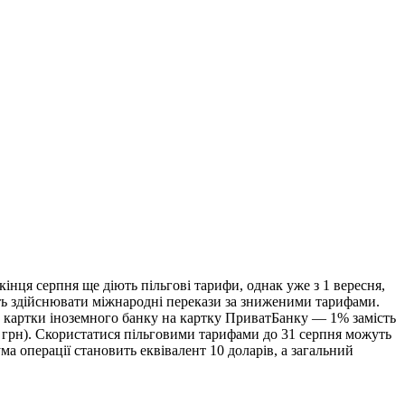
інця серпня ще діють пільгові тарифи, однак уже з 1 вересня,
уть здійснювати міжнародні перекази за зниженими тарифами.
із картки іноземного банку на картку ПриватБанку — 1% замість
0 грн). Скористатися пільговими тарифами до 31 серпня можуть
 операції становить еквівалент 10 доларів, а загальний