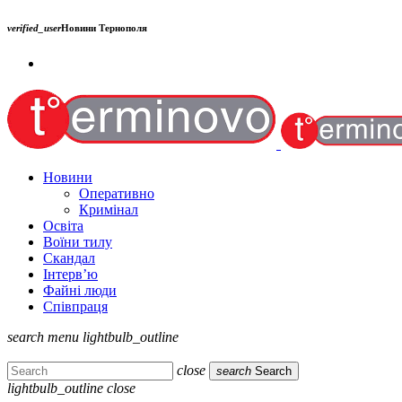
verified_user
Новини Тернополя
Новини
Оперативно
Кримінал
Освіта
Воїни тилу
Скандал
Інтерв’ю
Файні люди
Співпраця
search
menu
lightbulb_outline
close
search
Search
lightbulb_outline
close