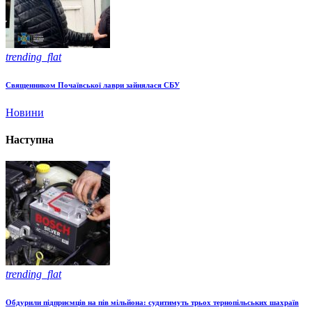
trending_flat
Священником Почаївської лаври зайнялася СБУ
Новини
Наступна
trending_flat
Обдурили підприємців на пів мільйона: судитимуть трьох тернопільських шахраїв