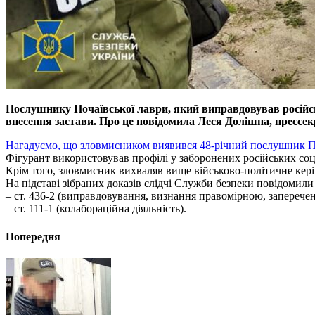
Послушнику Почаївської лаври, який виправдовував російськ
внесення застави. Про це повідомила Леся Долішна, прессек
Нагадуємо, що зловмисником виявився 48-річний послушник По
Фігурант використовував профілі у заборонених російських со
Крім того, зловмисник вихваляв вище військово-політичне кері
На підставі зібраних доказів слідчі Служби безпеки повідомили
– ст. 436-2 (виправдовування, визнання правомірною, заперечення
– ст. 111-1 (колабораційна діяльність).
Попередня