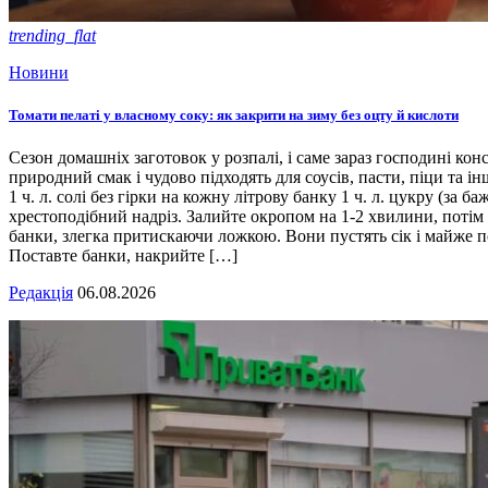
trending_flat
Новини
Томати пелаті у власному соку: як закрити на зиму без оцту й кислоти
Сезон домашніх заготовок у розпалі, і саме зараз господині кон
природний смак і чудово підходять для соусів, пасти, піци та ін
1 ч. л. солі без гірки на кожну літрову банку 1 ч. л. цукру (з
хрестоподібний надріз. Залийте окропом на 1-2 хвилини, потім 
банки, злегка притискаючи ложкою. Вони пустять сік і майже п
Поставте банки, накрийте […]
Редакція
06.08.2026