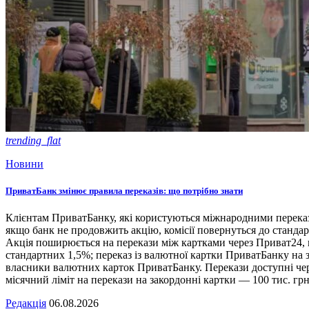
trending_flat
Новини
ПриватБанк змінює правила переказів: що потрібно знати
Клієнтам ПриватБанку, які користуються міжнародними переказа
якщо банк не продовжить акцію, комісії повернуться до станд
Акція поширюється на перекази між картками через Приват24, по
стандартних 1,5%; переказ із валютної картки ПриватБанку на 
власники валютних карток ПриватБанку. Перекази доступні чере
місячний ліміт на перекази на закордонні картки — 100 тис. грн
Редакція
06.08.2026