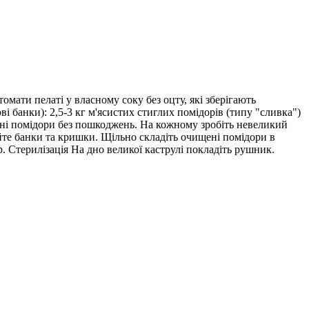
омати пелаті у власному соку без оцту, які зберігають
ві банки): 2,5-3 кг м'ясистих стиглих помідорів (типу "сливка")
ільні помідори без пошкоджень. На кожному зробіть невеликий
уйте банки та кришки. Щільно складіть очищені помідори в
. Стерилізація На дно великої каструлі покладіть рушник.