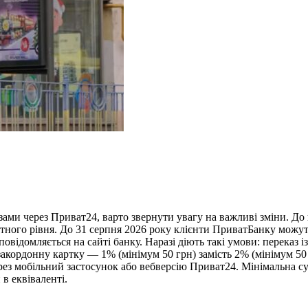
ми через Приват24, варто звернути увагу на важливі зміни. До к
артного рівня. До 31 серпня 2026 року клієнти ПриватБанку мож
відомляється на сайті банку. Наразі діють такі умови: переказ 
закордонну картку — 1% (мінімум 50 грн) замість 2% (мінімум 5
з мобільний застосунок або вебверсію Приват24. Мінімальна сума
 в еквіваленті.