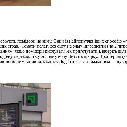
сервують помідори на зиму. Один із найпопулярніших способів – т
ших страв. Томати пелаті без оцту на зиму Інгредієнти (на 2 літро
а бажанням, якщо помідори кислуваті) Як приготувати Відберіть щ
одразу перекладіть у холодну воду. Зніміть шкірку. Простериліз
овністю ним заповнять банку. Додайте сіль, за бажанням — цукор