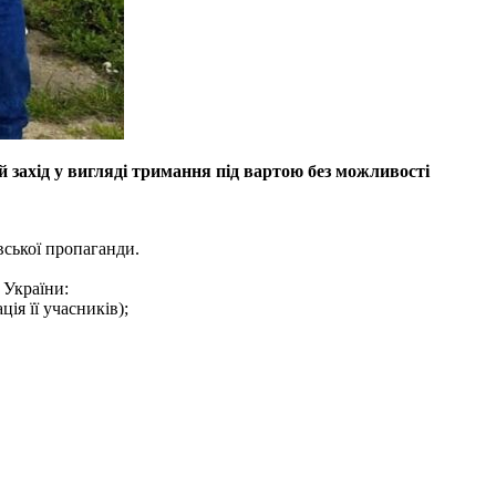
 захід у вигляді тримання під вартою без можливості
вської пропаганди.
 України:
ія її учасників);